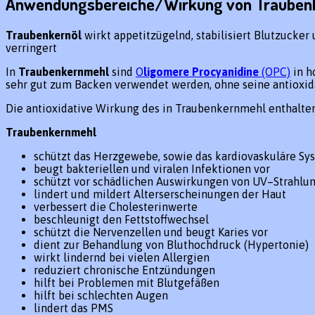
Anwendungsbereiche/Wirkung von Trauben
Traubenkernöl
wirkt appetitzügelnd, stabilisiert Blutzucker
verringert
In
Traubenkernmehl
sind
O
ligomere Procyanidine
(OPC)
in h
sehr gut zum Backen verwendet werden, ohne seine antioxida
Die antioxidative Wirkung des in Traubenkernmehl enthaltene
Traubenkernmehl
schützt das Herzgewebe, sowie das kardiovaskuläre Sy
beugt bakteriellen und viralen Infektionen vor
schützt vor schädlichen Auswirkungen von UV–Strahlu
lindert und mildert Alterserscheinungen der Haut
verbessert die Cholesterinwerte
beschleunigt den Fettstoffwechsel
schützt die Nervenzellen und beugt Karies vor
dient zur Behandlung von Bluthochdruck (Hypertonie)
wirkt lindernd bei vielen Allergien
reduziert chronische Entzündungen
hilft bei Problemen mit Blutgefäßen
hilft bei schlechten Augen
lindert das PMS