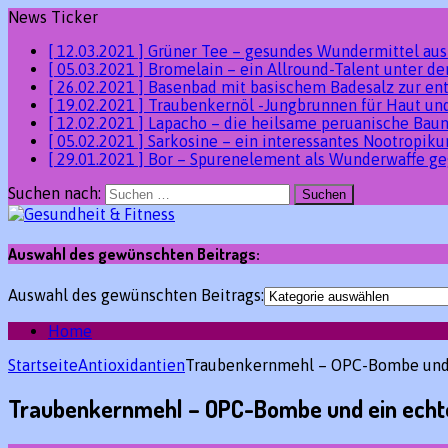
News Ticker
[ 12.03.2021 ]
Grüner Tee – gesundes Wundermittel au
[ 05.03.2021 ]
Bromelain – ein Allround-Talent unter 
[ 26.02.2021 ]
Basenbad mit basischem Badesalz zur en
[ 19.02.2021 ]
Traubenkernöl -Jungbrunnen für Haut un
[ 12.02.2021 ]
Lapacho – die heilsame peruanische Ba
[ 05.02.2021 ]
Sarkosine – ein interessantes Nootropik
[ 29.01.2021 ]
Bor – Spurenelement als Wunderwaffe ge
Suchen nach:
Auswahl des gewünschten Beitrags:
Auswahl des gewünschten Beitrags:
Home
Startseite
Antioxidantien
Traubenkernmehl – OPC-Bombe und 
Traubenkernmehl – OPC-Bombe und ein echt