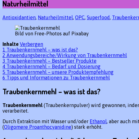
Naturheilmittel
Antioxidantien
,
Naturheilmittel
,
OPC
,
Superfood
,
Traubenker
Bild von Free-Photos auf Pixabay
Inhalte
Verbergen
1
Traubenkernmehl – was ist das?
2
Anwendungsbereiche/Wirkung von Traubenkernmehl
3
Traubenkernmehl – Bestseller Produkte
4
Traubenkernmehl – Bedarf und Dosierung
5
Traubenkernmehl – unsere Produktempfehlung
6
Tipps und Informationen zu Traubenkernmehl
Traubenkernmehl – was ist das?
Traubenkernmehl
(Traubenkernpulver) wird gewonnen, indem
verarbeitet.
Durch Extraktion mit Wasser und/oder
Ethanol
, aber auch mi
(
Oligom
e
re Proanthocyanidine
) stark erhöht.