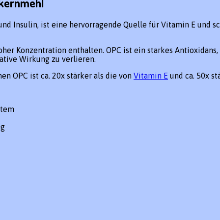
kernmehl
 und Insulin, ist eine hervorragende Quelle für Vitamin E und
oher Konzentration enthalten. OPC ist ein starkes Antioxidans
tive Wirkung zu verlieren.
n OPC ist ca. 20x stärker als die von
Vitamin E
und ca. 50x st
stem
ng