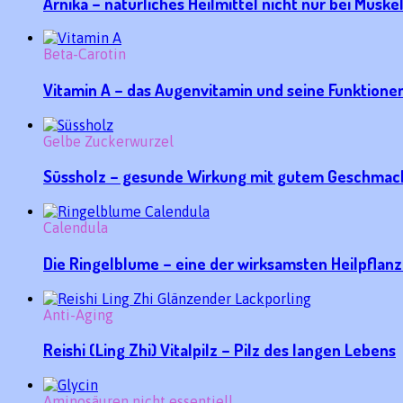
Arnika – natürliches Heilmittel nicht nur bei Mus
Beta-Carotin
Vitamin A – das Augenvitamin und seine Funktione
Gelbe Zuckerwurzel
Süssholz – gesunde Wirkung mit gutem Geschmack
Calendula
Die Ringelblume – eine der wirksamsten Heilpflan
Anti-Aging
Reishi (Ling Zhi) Vitalpilz – Pilz des langen Lebens
Aminosäuren nicht essentiell