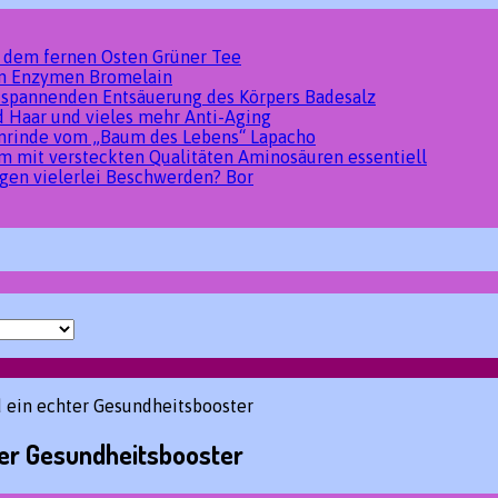
s dem fernen Osten
Grüner Tee
den Enzymen
Bromelain
tspannenden Entsäuerung des Körpers
Badesalz
d Haar und vieles mehr
Anti-Aging
umrinde vom „Baum des Lebens“
Lapacho
um mit versteckten Qualitäten
Aminosäuren essentiell
gen vielerlei Beschwerden?
Bor
ein echter Gesundheitsbooster
er Gesundheitsbooster