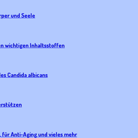
rper und Seele
en wichtigen Inhaltsstoffen
des Candida albicans
erstützen
 für Anti-Aging und vieles mehr