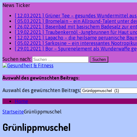
News Ticker
[ 12.03.2021 ]
Grüner Tee – gesundes Wundermittel au
[ 05.03.2021 ]
Bromelain – ein Allround-Talent unter 
[ 26.02.2021 ]
Basenbad mit basischem Badesalz zur en
[ 19.02.2021 ]
Traubenkernöl -Jungbrunnen für Haut un
[ 12.02.2021 ]
Lapacho – die heilsame peruanische Ba
[ 05.02.2021 ]
Sarkosine – ein interessantes Nootropik
[ 29.01.2021 ]
Bor – Spurenelement als Wunderwaffe ge
Suchen nach:
Auswahl des gewünschten Beitrags:
Auswahl des gewünschten Beitrags:
Home
Startseite
Grünlippmuschel
Grünlippmuschel