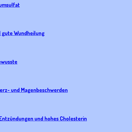
umsulfat
nd gute Wundheilung
bewusste
i Herz- und Magenbeschwerden
, Entzündungen und hohes Cholesterin