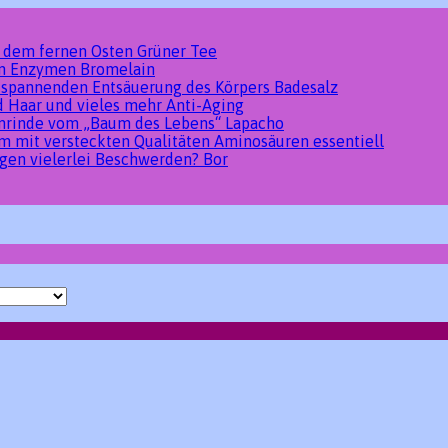
s dem fernen Osten
Grüner Tee
den Enzymen
Bromelain
tspannenden Entsäuerung des Körpers
Badesalz
d Haar und vieles mehr
Anti-Aging
umrinde vom „Baum des Lebens“
Lapacho
um mit versteckten Qualitäten
Aminosäuren essentiell
gen vielerlei Beschwerden?
Bor