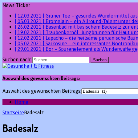
News Ticker
[ 12.03.2021 ]
Grüner Tee – gesundes Wundermittel au
[ 05.03.2021 ]
Bromelain – ein Allround-Talent unter 
[ 26.02.2021 ]
Basenbad mit basischem Badesalz zur en
[ 19.02.2021 ]
Traubenkernöl -Jungbrunnen für Haut un
[ 12.02.2021 ]
Lapacho – die heilsame peruanische Ba
[ 05.02.2021 ]
Sarkosine – ein interessantes Nootropik
[ 29.01.2021 ]
Bor – Spurenelement als Wunderwaffe ge
Suchen nach:
Auswahl des gewünschten Beitrags:
Auswahl des gewünschten Beitrags:
Home
Startseite
Badesalz
Badesalz