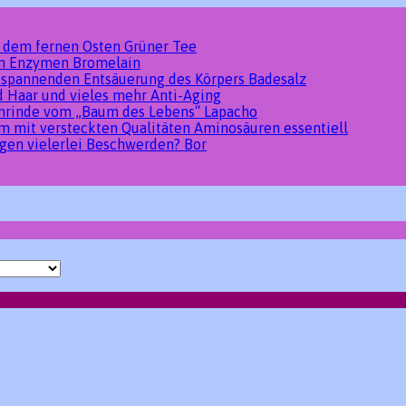
s dem fernen Osten
Grüner Tee
den Enzymen
Bromelain
tspannenden Entsäuerung des Körpers
Badesalz
d Haar und vieles mehr
Anti-Aging
umrinde vom „Baum des Lebens“
Lapacho
um mit versteckten Qualitäten
Aminosäuren essentiell
gen vielerlei Beschwerden?
Bor