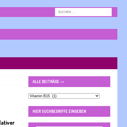
ALLE BEITRÄGE ->
Alle
Beiträge
-
HIER SUCHBEGRIFFE EINGEBEN
>
dativer