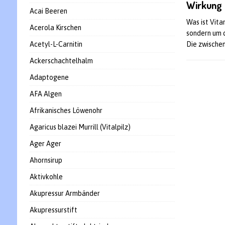
Wirkung
Acai Beeren
Was ist Vita
Acerola Kirschen
sondern um 
Acetyl-L-Carnitin
Die zwische
Ackerschachtelhalm
Adaptogene
AFA Algen
Afrikanisches Löwenohr
Agaricus blazei Murrill (Vitalpilz)
Ager Ager
Ahornsirup
Aktivkohle
Akupressur Armbänder
Akupressurstift