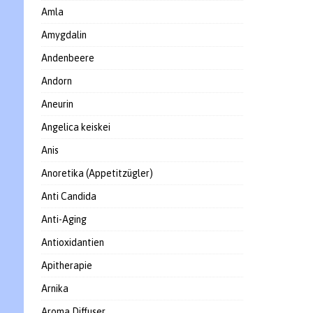
Amla
Amygdalin
Andenbeere
Andorn
Aneurin
Angelica keiskei
Anis
Anoretika (Appetitzügler)
Anti Candida
Anti-Aging
Antioxidantien
Apitherapie
Arnika
Aroma Diffuser