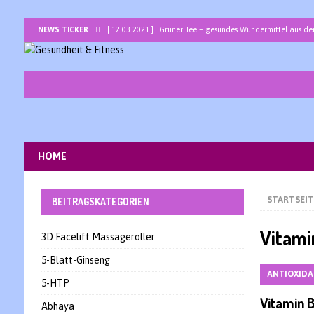
NEWS TICKER
[ 12.03.2021 ]
Grüner Tee – gesundes Wundermittel aus de
[ 05.03.2021 ]
Bromelain – ein Allround-Talent unter den 
[ 26.02.2021 ]
Basenbad mit basischem Badesalz zur ents
[ 19.02.2021 ]
Traubenkernöl -Jungbrunnen für Haut und H
[ 12.02.2021 ]
Lapacho – die heilsame peruanische Baum
[ 05.02.2021 ]
Sarkosine – ein interessantes Nootropikum 
HOME
[ 29.01.2021 ]
Bor – Spurenelement als Wunderwaffe gegen
STARTSEIT
BEITRAGSKATEGORIEN
Vitami
3D Facelift Massageroller
5-Blatt-Ginseng
ANTIOXIDA
5-HTP
Vitamin B
Abhaya