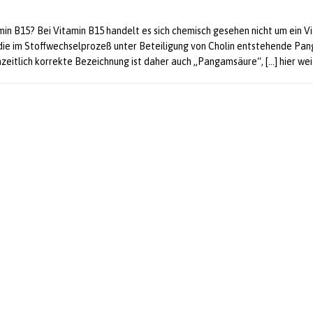
min B15? Bei Vitamin B15 handelt es sich chemisch gesehen nicht um ein V
die im Stoffwechselprozeß unter Beteiligung von Cholin entstehende Pa
nzeitlich korrekte Bezeichnung ist daher auch „Pangamsäure“,
[…] hier we