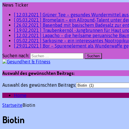
News Ticker
[ 12.03.2021 ]
Grüner Tee – gesundes Wundermittel au
[ 05.03.2021 ]
Bromelain – ein Allround-Talent unter 
[ 26.02.2021 ]
Basenbad mit basischem Badesalz zur en
[ 19.02.2021 ]
Traubenkernöl -Jungbrunnen für Haut un
[ 12.02.2021 ]
Lapacho – die heilsame peruanische Ba
[ 05.02.2021 ]
Sarkosine – ein interessantes Nootropik
[ 29.01.2021 ]
Bor – Spurenelement als Wunderwaffe ge
Suchen nach:
Auswahl des gewünschten Beitrags:
Auswahl des gewünschten Beitrags:
Home
Startseite
Biotin
Biotin