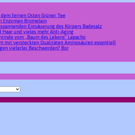
s dem fernen Osten
Grüner Tee
den Enzymen
Bromelain
tspannenden Entsäuerung des Körpers
Badesalz
d Haar und vieles mehr
Anti-Aging
umrinde vom „Baum des Lebens“
Lapacho
um mit versteckten Qualitäten
Aminosäuren essentiell
gen vielerlei Beschwerden?
Bor