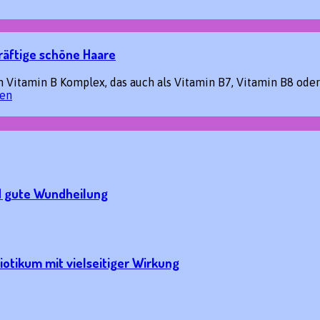
räftige schöne Haare
dem Vitamin B Komplex, das auch als Vitamin B7, Vitamin B8 od
sen
nd gute Wundheilung
iotikum mit vielseitiger Wirkung