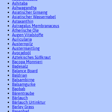
Ashitaba
Ashwagandha
Asiatischer Ginseng
Asiatischer Wassernabel
Astaxanthin
Astragalus Membranaceus
Ätherische Öle
Augen Vitalstoffe
Auricularia
Austernpilz
Austernseitling
Avocadoöl
Aztekisches Süßkraut
Bacopa Monnieri
Badesalz
Balance Board
Baldrian
Balsambirne
Balsamgurke
Baobab
Bärentraube
Bärlauch
Bärlauch Urtinktur
Barley Grass
Basenbad