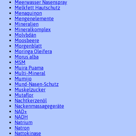
Meerwasser Nasenspray
Melkfett Hautschutz
Menaquinon
Mengenelemente
Mineralien
Mineralkomplex
Molybdän
Moosbeere
Morgenblatt
Moringa Oleifera
Morus alba
MSM
Muira Puama
Multi-Mineral
Mumijo
Mund-Nasen-Schutz
Muskelzucker
Mutaflor
Nachtkerzenöl
Nackenmassagegeräte
NAD+
NADH
Natrium
Natron
Nattokinase