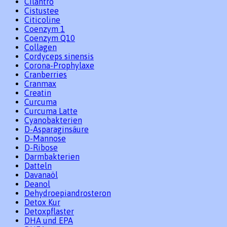
Cilantro
Cistustee
Citicoline
Coenzym 1
Coenzym Q10
Collagen
Cordyceps sinensis
Corona-Prophylaxe
Cranberries
Cranmax
Creatin
Curcuma
Curcuma Latte
Cyanobakterien
D-Asparaginsäure
D-Mannose
D-Ribose
Darmbakterien
Datteln
Davanaöl
Deanol
Dehydroepiandrosteron
Detox Kur
Detoxpflaster
DHA und EPA