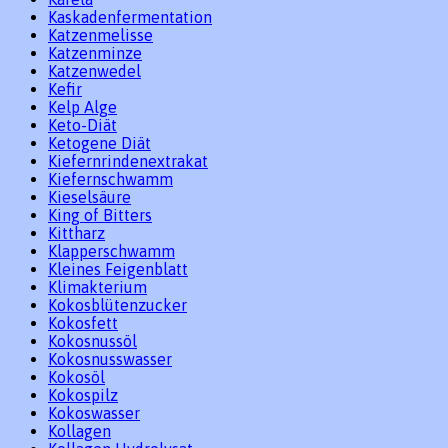
Kaskadenfermentation
Katzenmelisse
Katzenminze
Katzenwedel
Kefir
Kelp Alge
Keto-Diät
Ketogene Diät
Kiefernrindenextrakat
Kiefernschwamm
Kieselsäure
King of Bitters
Kittharz
Klapperschwamm
Kleines Feigenblatt
Klimakterium
Kokosblütenzucker
Kokosfett
Kokosnussöl
Kokosnusswasser
Kokosöl
Kokospilz
Kokoswasser
Kollagen