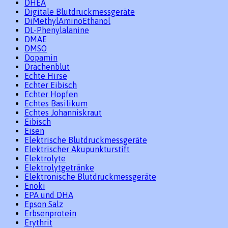
DHEA
Digitale Blutdruckmessgeräte
DiMethylAminoEthanol
DL-Phenylalanine
DMAE
DMSO
Dopamin
Drachenblut
Echte Hirse
Echter Eibisch
Echter Hopfen
Echtes Basilikum
Echtes Johanniskraut
Eibisch
Eisen
Elektrische Blutdruckmessgeräte
Elektrischer Akupunkturstift
Elektrolyte
Elektrolytgetränke
Elektronische Blutdruckmessgeräte
Enoki
EPA und DHA
Epson Salz
Erbsenprotein
Erythrit