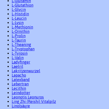
L-Glutamin
L-Glutathion
L-Glycin
L-Histidin
L-Leucin
L-Lysin
L-Methionin
L-Ornithin
L-Prolin
L-Taurin
L-Theaning
L-Tryptophan
L-Tyrosin
L-Valin
Ladyfinger
Laetril
Lakritzenwurzel
Lapacho
Latexband
Lebertran
Lecithin
Leindotter
Leonotis Leonuros
Ling Zhi (Reishi) Vitalpilz
Linolsäure