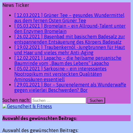
News Ticker
[ 12.03.2021 ]
Grüner Tee – gesundes Wundermittel
aus dem fernen Osten
Grüner Tee
[ 05.03.2021 ]
Bromelain – ein Allround-Talent unter
den Enzymen
Bromelain
[ 26.02.2021 ]
Basenbad mit basischem Badesalz zur
entspannenden Entsäuerung des Körpers
Badesalz
[ 19.02.2021 ]
Traubenkernöl -Jungbrunnen für Haut
und Haar und vieles mehr
Anti-Aging
[ 12.02.2021 ]
Lapacho – die heilsame peruanische
Baumrinde vom „Baum des Lebens“
Lapacho
[ 05.02.2021 ]
Sarkosine – ein interessantes
Nootropikum mit versteckten Qualitäten
Aminosäuren essentiell
[ 29.01.2021 ]
Bor – Spurenelement als Wunderwaffe
gegen vielerlei Beschwerden?
Bor
Suchen nach:
Auswahl des gewünschten Beitrags:
Auswahl des gewünschten Beitrags: