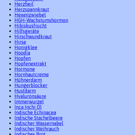
Herzheil
Herzspannkraut
Hexenzwiebel
HGH-Wachstumshormon
Hibiskusfrucht
Hilfsgeräte
Hirschwundkraut
Hirse
Honigklee
Hoodia
Hopfen
Hopfenextrakt
Hormone
Hornhautcreme
Hühnerdarm
Hungerblocker
Hustdarm
Hyaluronsäure
Immerwurzel
Inca Inchi Öl
Indische Echinacea
Indische Stachelbeere
Indischer Wassernabel
Indischer Weihrauch
Indisches Brot