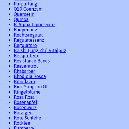
Purpurtang
Q10 Coenzym
Quercetin
Quinoa
R-Alpha-Liponsäure
Raupenpilz
Rechtsregulat
Regulatessenz
Regulatpro
Reishi (Ling Zhi) Vitalpilz
Reisprotein
Resistance Bands
Resveratrol
Rhabarber
Rhodiola Rosea
Riboflavin
Rick Simpson Öl
Ringelblume
Rosa Rosa
Rosenapfel
Rosenwurz
Rotalgen
Rote Schlehe
Rotklee
Rumberry