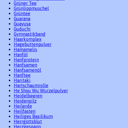
Grüner Tee
Grünlippmuschel
Grüntee
Guarana
Guayusa
Guduchi
Gymnastikband
Haarkomplex
Hagebuttenpulver
Hamamelis
Hanföl
Hanfprotein
Hanfsamen
Hanfsamenöl
Hanftee
Haritaki
Hartschaumrolle
He Shou Wu Wurzelpulver
Heidelbeeren
Heidenpilz
Heilerde
Heilfasten
Heiliges Basilikum
Herrgottsblut
Herzgespann