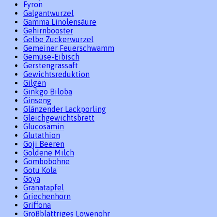
Fyron
Galgantwurzel
Gamma Linolensäure
Gehirnbooster
Gelbe Zuckerwurzel
Gemeiner Feuerschwamm
Gemüse-Eibisch
Gerstengrassaft
Gewichtsreduktion
Gilgen
Ginkgo Biloba
Ginseng
Glänzender Lackporling
Gleichgewichtsbrett
Glucosamin
Glutathion
Goji Beeren
Goldene Milch
Gombobohne
Gotu Kola
Goya
Granatapfel
Griechenhorn
Griffona
Großblättriges Löwenohr