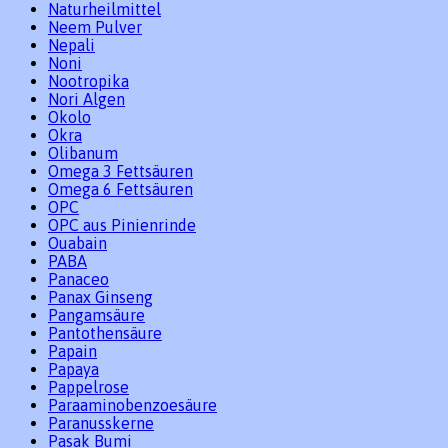
Naturheilmittel
Neem Pulver
Nepali
Noni
Nootropika
Nori Algen
Okolo
Okra
Olibanum
Omega 3 Fettsäuren
Omega 6 Fettsäuren
OPC
OPC aus Pinienrinde
Ouabain
PABA
Panaceo
Panax Ginseng
Pangamsäure
Pantothensäure
Papain
Papaya
Pappelrose
Paraaminobenzoesäure
Paranusskerne
Pasak Bumi