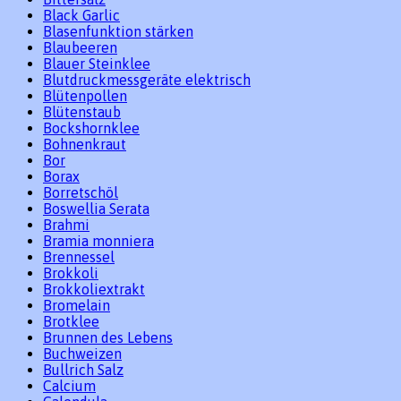
Black Garlic
Blasenfunktion stärken
Blaubeeren
Blauer Steinklee
Blutdruckmessgeräte elektrisch
Blütenpollen
Blütenstaub
Bockshornklee
Bohnenkraut
Bor
Borax
Borretschöl
Boswellia Serata
Brahmi
Bramia monniera
Brennessel
Brokkoli
Brokkoliextrakt
Bromelain
Brotklee
Brunnen des Lebens
Buchweizen
Bullrich Salz
Calcium