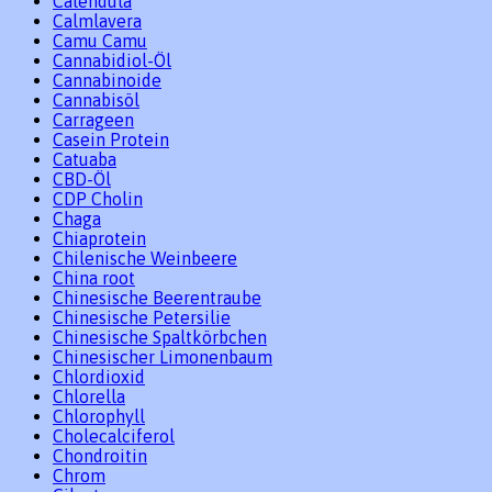
Calendula
Calmlavera
Camu Camu
Cannabidiol-Öl
Cannabinoide
Cannabisöl
Carrageen
Casein Protein
Catuaba
CBD-Öl
CDP Cholin
Chaga
Chiaprotein
Chilenische Weinbeere
China root
Chinesische Beerentraube
Chinesische Petersilie
Chinesische Spaltkörbchen
Chinesischer Limonenbaum
Chlordioxid
Chlorella
Chlorophyll
Cholecalciferol
Chondroitin
Chrom