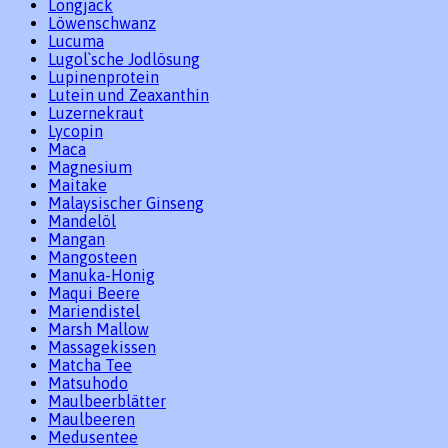
Longjack
Löwenschwanz
Lucuma
Lugol`sche Jodlösung
Lupinenprotein
Lutein und Zeaxanthin
Luzernekraut
Lycopin
Maca
Magnesium
Maitake
Malaysischer Ginseng
Mandelöl
Mangan
Mangosteen
Manuka-Honig
Maqui Beere
Mariendistel
Marsh Mallow
Massagekissen
Matcha Tee
Matsuhodo
Maulbeerblätter
Maulbeeren
Medusentee