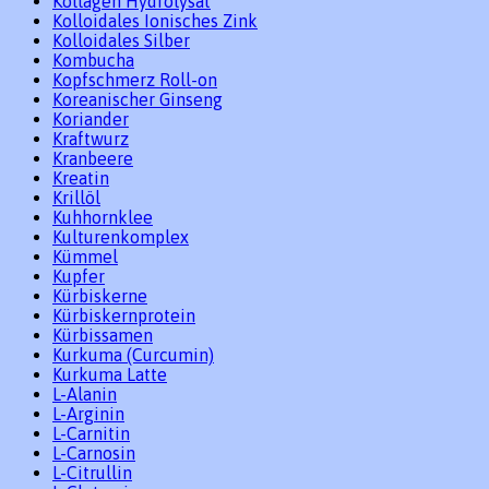
Kollagen Hydrolysat
Kolloidales Ionisches Zink
Kolloidales Silber
Kombucha
Kopfschmerz Roll-on
Koreanischer Ginseng
Koriander
Kraftwurz
Kranbeere
Kreatin
Krillöl
Kuhhornklee
Kulturenkomplex
Kümmel
Kupfer
Kürbiskerne
Kürbiskernprotein
Kürbissamen
Kurkuma (Curcumin)
Kurkuma Latte
L-Alanin
L-Arginin
L-Carnitin
L-Carnosin
L-Citrullin