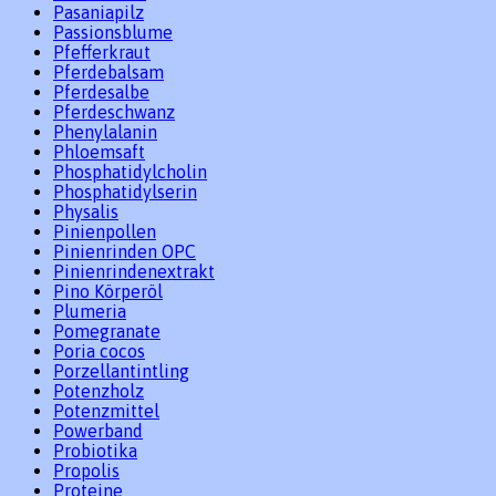
Pasaniapilz
Passionsblume
Pfefferkraut
Pferdebalsam
Pferdesalbe
Pferdeschwanz
Phenylalanin
Phloemsaft
Phosphatidylcholin
Phosphatidylserin
Physalis
Pinienpollen
Pinienrinden OPC
Pinienrindenextrakt
Pino Körperöl
Plumeria
Pomegranate
Poria cocos
Porzellantintling
Potenzholz
Potenzmittel
Powerband
Probiotika
Propolis
Proteine