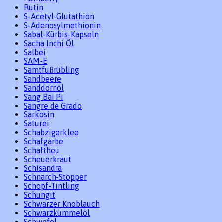
Rutin
S-Acetyl-Glutathion
S-Adenosylmethionin
Sabal-Kürbis-Kapseln
Sacha Inchi Öl
Salbei
SAM-E
Samtfußrübling
Sandbeere
Sanddornöl
Sang Bai Pi
Sangre de Grado
Sarkosin
Saturei
Schabzigerklee
Schafgarbe
Schaftheu
Scheuerkraut
Schisandra
Schnarch-Stopper
Schopf-Tintling
Schungit
Schwarzer Knoblauch
Schwarzkümmelöl
Schwefel