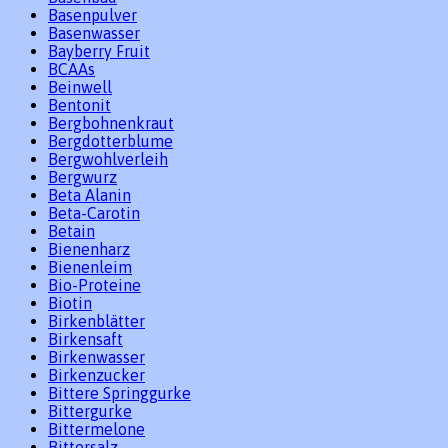
Basenpulver
Basenwasser
Bayberry Fruit
BCAAs
Beinwell
Bentonit
Bergbohnenkraut
Bergdotterblume
Bergwohlverleih
Bergwurz
Beta Alanin
Beta-Carotin
Betain
Bienenharz
Bienenleim
Bio-Proteine
Biotin
Birkenblätter
Birkensaft
Birkenwasser
Birkenzucker
Bittere Springgurke
Bittergurke
Bittermelone
Bittersalz