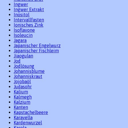
Ingwer
Ingwer Extrakt
Inositol
Intervallfasten
Ionisches Zink
Isoflavone
Isoleucin
Jagara
Japanischer Engelwurz
Japanischer Fischleim
Jiaogulan
Jod
Jodlösung
Johannisblume
Johanniskraut
Jojobaöl
Judasohr
Kalium
Kalmegh
Kalzium
Kanten
Kapstachelbeere
Karavella
Kardenwurzel
Karela