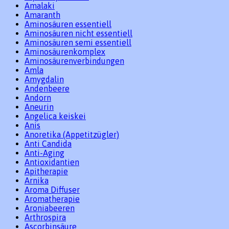
Amalaki
Amaranth
Aminosäuren essentiell
Aminosäuren nicht essentiell
Aminosäuren semi essentiell
Aminosäurenkomplex
Aminosäurenverbindungen
Amla
Amygdalin
Andenbeere
Andorn
Aneurin
Angelica keiskei
Anis
Anoretika (Appetitzügler)
Anti Candida
Anti-Aging
Antioxidantien
Apitherapie
Arnika
Aroma Diffuser
Aromatherapie
Aroniabeeren
Arthrospira
Ascorbinsäure