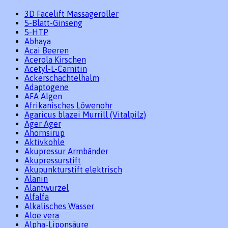
3D Facelift Massageroller
5-Blatt-Ginseng
5-HTP
Abhaya
Acai Beeren
Acerola Kirschen
Acetyl-L-Carnitin
Ackerschachtelhalm
Adaptogene
AFA Algen
Afrikanisches Löwenohr
Agaricus blazei Murrill (Vitalpilz)
Ager Ager
Ahornsirup
Aktivkohle
Akupressur Armbänder
Akupressurstift
Akupunkturstift elektrisch
Alanin
Alantwurzel
Alfalfa
Alkalisches Wasser
Aloe vera
Alpha-Liponsäure