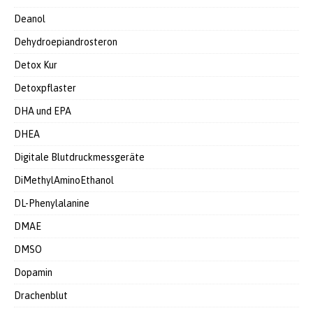
Deanol
Dehydroepiandrosteron
Detox Kur
Detoxpflaster
DHA und EPA
DHEA
Digitale Blutdruckmessgeräte
DiMethylAminoEthanol
DL-Phenylalanine
DMAE
DMSO
Dopamin
Drachenblut