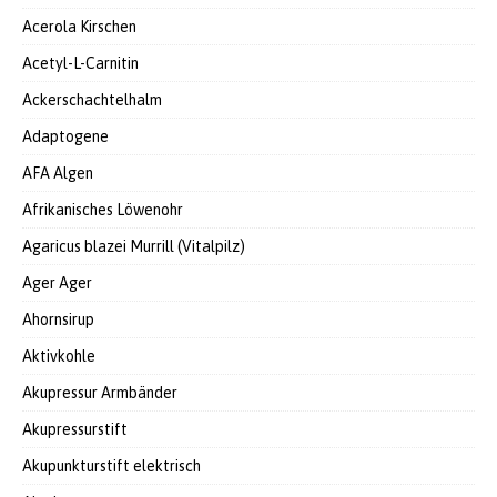
Acerola Kirschen
Acetyl-L-Carnitin
Ackerschachtelhalm
Adaptogene
AFA Algen
Afrikanisches Löwenohr
Agaricus blazei Murrill (Vitalpilz)
Ager Ager
Ahornsirup
Aktivkohle
Akupressur Armbänder
Akupressurstift
Akupunkturstift elektrisch