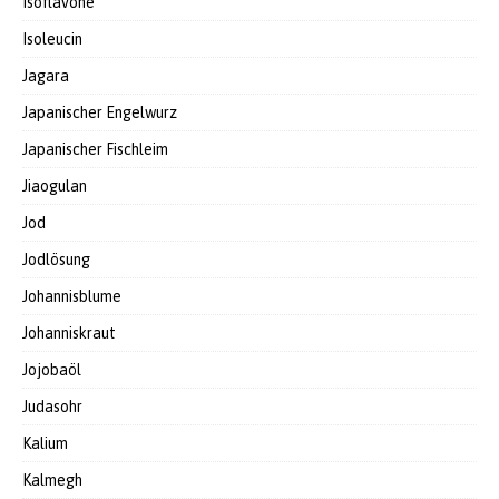
Isoflavone
Isoleucin
Jagara
Japanischer Engelwurz
Japanischer Fischleim
Jiaogulan
Jod
Jodlösung
Johannisblume
Johanniskraut
Jojobaöl
Judasohr
Kalium
Kalmegh