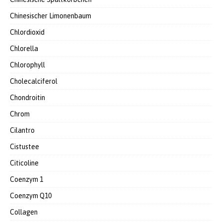
Chinesischer Limonenbaum
Chlordioxid
Chlorella
Chlorophyll
Cholecalciferol
Chondroitin
Chrom
Cilantro
Cistustee
Citicoline
Coenzym 1
Coenzym Q10
Collagen