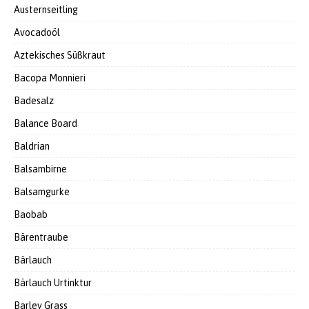
Austernseitling
Avocadoöl
Aztekisches Süßkraut
Bacopa Monnieri
Badesalz
Balance Board
Baldrian
Balsambirne
Balsamgurke
Baobab
Bärentraube
Bärlauch
Bärlauch Urtinktur
Barley Grass