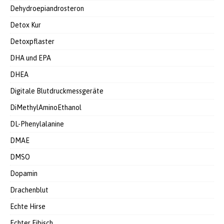
Dehydroepiandrosteron
Detox Kur
Detoxpflaster
DHA und EPA
DHEA
Digitale Blutdruckmessgeräte
DiMethylAminoEthanol
DL-Phenylalanine
DMAE
DMSO
Dopamin
Drachenblut
Echte Hirse
Echter Eibisch