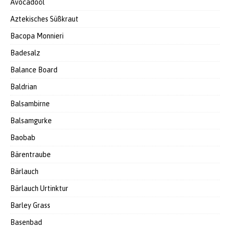
Avocadoöl
Aztekisches Süßkraut
Bacopa Monnieri
Badesalz
Balance Board
Baldrian
Balsambirne
Balsamgurke
Baobab
Bärentraube
Bärlauch
Bärlauch Urtinktur
Barley Grass
Basenbad