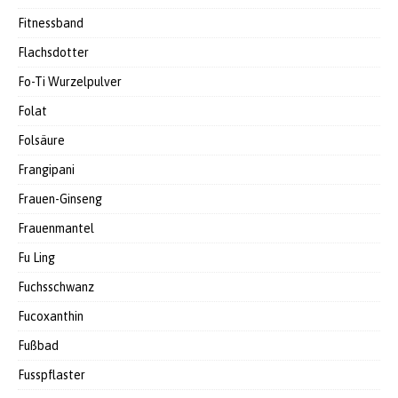
Fitnessband
Flachsdotter
Fo-Ti Wurzelpulver
Folat
Folsäure
Frangipani
Frauen-Ginseng
Frauenmantel
Fu Ling
Fuchsschwanz
Fucoxanthin
Fußbad
Fusspflaster