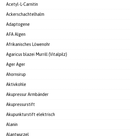
Acetyl-L-Carnitin
Ackerschachtelhalm
Adaptogene
AFA Algen
Afrikanisches Löwenohr
Agaricus blazei Murrill (Vitalpilz)
Ager Ager
Ahornsirup
Aktivkohle
Akupressur Armbänder
Akupressurstift
Akupunkturstift elektrisch
Alanin
Alantwurzel