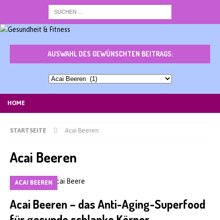
AUSWAHL DES GEWÜNSCHTEN BEITRAGS:
Auswahl
des
gewünschten
HOME
Beitrags:
STARTSEITE
Acai Beeren
Acai Beeren
ACAI BEEREN
Acai Beeren – das Anti-Aging-Superfood
für gesunde schlanke Körper