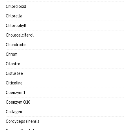
Chlordioxid
Chlorella
Chlorophyll
Cholecalciferol
Chondroitin
Chrom
Cilantro
Cistustee
Citicoline
Coenzym 1
Coenzym Q10
Collagen
Cordyceps sinensis