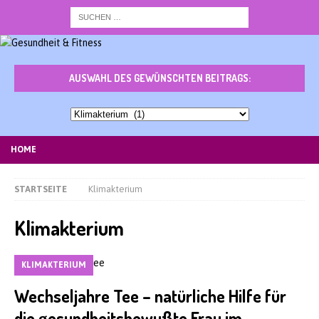
AUSWAHL DES GEWÜNSCHTEN BEITRAGS:
Auswahl
des
gewünschten
HOME
Beitrags:
STARTSEITE
Klimakterium
Klimakterium
KLIMAKTERIUM
Wechseljahre Tee – natürliche Hilfe für
die gesundheitsbewußte Frau im