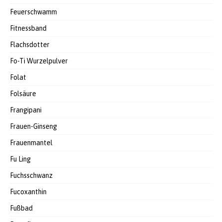
Feuerschwamm
Fitnessband
Flachsdotter
Fo-Ti Wurzelpulver
Folat
Folsäure
Frangipani
Frauen-Ginseng
Frauenmantel
Fu Ling
Fuchsschwanz
Fucoxanthin
Fußbad