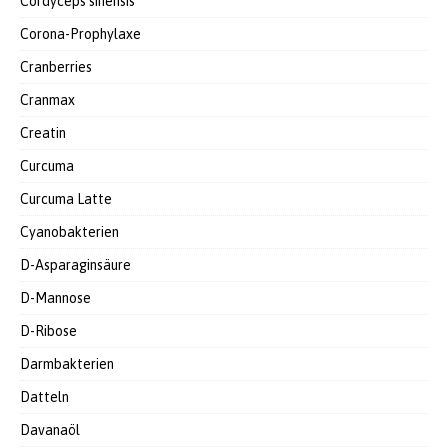
Cordyceps sinensis
Corona-Prophylaxe
Cranberries
Cranmax
Creatin
Curcuma
Curcuma Latte
Cyanobakterien
D-Asparaginsäure
D-Mannose
D-Ribose
Darmbakterien
Datteln
Davanaöl