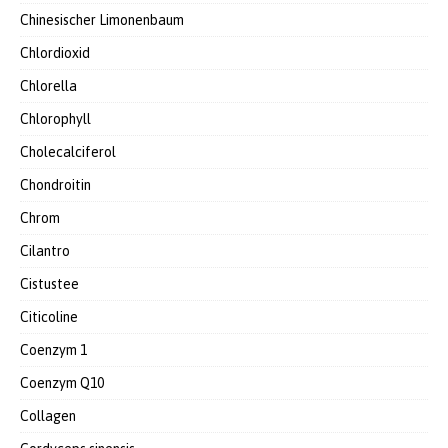
Chinesischer Limonenbaum
Chlordioxid
Chlorella
Chlorophyll
Cholecalciferol
Chondroitin
Chrom
Cilantro
Cistustee
Citicoline
Coenzym 1
Coenzym Q10
Collagen