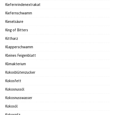
Kiefernrindenextrakat
Kiefernschwamm
Kieselsäure
King of Bitters
Kittharz
Klapperschwamm
Kleines Feigenblatt
Klimakterium
Kokosblütenzucker
Kokosfett
Kokosnussöl
Kokosnusswasser
Kokosöl
Kokospilz