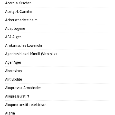
Acerola Kirschen
Acetyl-L-Carnitin
Ackerschachtelhalm
Adaptogene
AFA Algen
Afrikanisches Löwenohr
Agaricus blazei Murrill (Vitalpilz)
Ager Ager
Ahornsirup
Aktivkohle
Akupressur Armbänder
Akupressurstift
Akupunkturstift elektrisch
Alanin