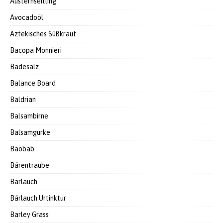
Austernseitling
Avocadoöl
Aztekisches Süßkraut
Bacopa Monnieri
Badesalz
Balance Board
Baldrian
Balsambirne
Balsamgurke
Baobab
Bärentraube
Bärlauch
Bärlauch Urtinktur
Barley Grass