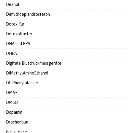
Deanol
Dehydroepiandrosteron
Detox Kur
Detoxpflaster
DHA und EPA
DHEA
Digitale Blutdruckmessgeräte
DiMethylAminoEthanol
DL-Phenylalanine
DMAE
DMSO
Dopamin
Drachenblut
Echte Hirse