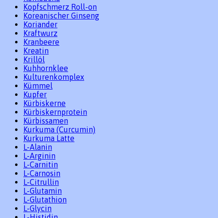
Kopfschmerz Roll-on
Koreanischer Ginseng
Koriander
Kraftwurz
Kranbeere
Kreatin
Krillöl
Kuhhornklee
Kulturenkomplex
Kümmel
Kupfer
Kürbiskerne
Kürbiskernprotein
Kürbissamen
Kurkuma (Curcumin)
Kurkuma Latte
L-Alanin
L-Arginin
L-Carnitin
L-Carnosin
L-Citrullin
L-Glutamin
L-Glutathion
L-Glycin
L-Histidin