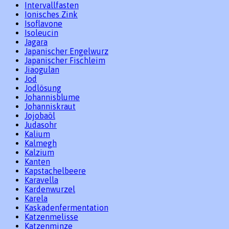
Intervallfasten
Ionisches Zink
Isoflavone
Isoleucin
Jagara
Japanischer Engelwurz
Japanischer Fischleim
Jiaogulan
Jod
Jodlösung
Johannisblume
Johanniskraut
Jojobaöl
Judasohr
Kalium
Kalmegh
Kalzium
Kanten
Kapstachelbeere
Karavella
Kardenwurzel
Karela
Kaskadenfermentation
Katzenmelisse
Katzenminze