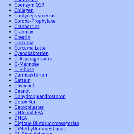
Coenzym Q10
Collagen
Cordyceps sinensis
Corona-Prophylaxe
Cranberries
Cranmax
Creatin
Curcuma
Curcuma Latte
Cyanobakterien
D-Asparaginsäure
D-Mannose
D-Ribose
Darmbakterien
Datteln
Davanaöl
Deanol
Dehydroepiandrosteron
Detox Kur
Detoxpflaster
DHA und EPA
DHEA
Digitale Blutdruckmessgeräte
DiMethylAminoEthanol