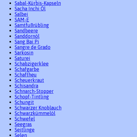
Sabal-Kürbis-Kapseln
Sacha Inchi Öl
Salbei
SAM-E
Samtfußrübling
Sandbeere
Sanddornöl
Sang Bai Pi
Sangre de Grado
Sarkosin
Saturei
Schabzigerklee
Schafgarbe
Schaftheu
Scheuerkraut
Schisandra
Schnarch-Stopper
Schopf-Tintling
Schungit
Schwarzer Knoblauch
Schwarzkümmelöl
Schwefel
Seegras
Seitlinge
Selen