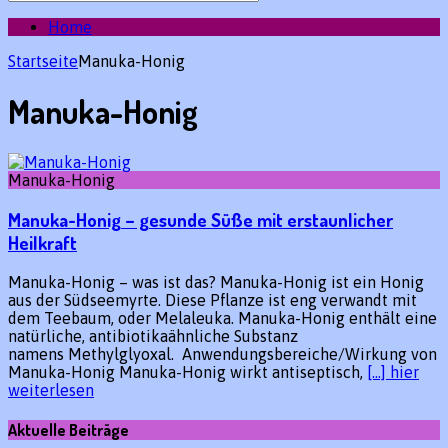
des
gewünschten
Home
Beitrags:
Startseite
Manuka-Honig
Manuka-Honig
Manuka-Honig
Manuka-Honig – gesunde Süße mit erstaunlicher
Heilkraft
Manuka-Honig – was ist das? Manuka-Honig ist ein Honig
aus der Südseemyrte. Diese Pflanze ist eng verwandt mit
dem Teebaum, oder Melaleuka. Manuka-Honig enthält eine
natürliche, antibiotikaähnliche Substanz
namens Methylglyoxal. Anwendungsbereiche/Wirkung von
Manuka-Honig Manuka-Honig wirkt antiseptisch,
[…] hier
weiterlesen
Aktuelle Beiträge