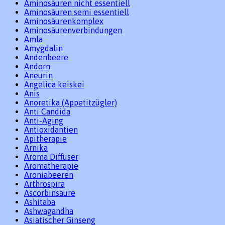
Aminosäuren nicht essentiell
Aminosäuren semi essentiell
Aminosäurenkomplex
Aminosäurenverbindungen
Amla
Amygdalin
Andenbeere
Andorn
Aneurin
Angelica keiskei
Anis
Anoretika (Appetitzügler)
Anti Candida
Anti-Aging
Antioxidantien
Apitherapie
Arnika
Aroma Diffuser
Aromatherapie
Aroniabeeren
Arthrospira
Ascorbinsäure
Ashitaba
Ashwagandha
Asiatischer Ginseng