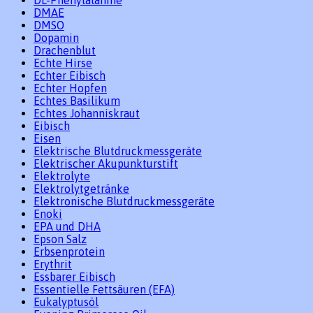
DL-Phenylalanine
DMAE
DMSO
Dopamin
Drachenblut
Echte Hirse
Echter Eibisch
Echter Hopfen
Echtes Basilikum
Echtes Johanniskraut
Eibisch
Eisen
Elektrische Blutdruckmessgeräte
Elektrischer Akupunkturstift
Elektrolyte
Elektrolytgetränke
Elektronische Blutdruckmessgeräte
Enoki
EPA und DHA
Epson Salz
Erbsenprotein
Erythrit
Essbarer Eibisch
Essentielle Fettsäuren (EFA)
Eukalyptusöl