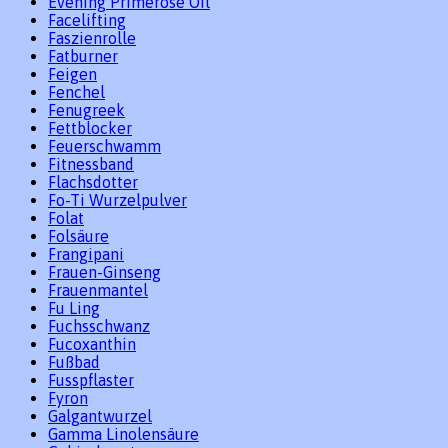
Evening Primerose Oil
Facelifting
Faszienrolle
Fatburner
Feigen
Fenchel
Fenugreek
Fettblocker
Feuerschwamm
Fitnessband
Flachsdotter
Fo-Ti Wurzelpulver
Folat
Folsäure
Frangipani
Frauen-Ginseng
Frauenmantel
Fu Ling
Fuchsschwanz
Fucoxanthin
Fußbad
Fusspflaster
Fyron
Galgantwurzel
Gamma Linolensäure