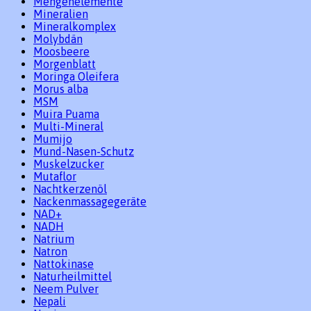
Mengenelemente
Mineralien
Mineralkomplex
Molybdän
Moosbeere
Morgenblatt
Moringa Oleifera
Morus alba
MSM
Muira Puama
Multi-Mineral
Mumijo
Mund-Nasen-Schutz
Muskelzucker
Mutaflor
Nachtkerzenöl
Nackenmassagegeräte
NAD+
NADH
Natrium
Natron
Nattokinase
Naturheilmittel
Neem Pulver
Nepali