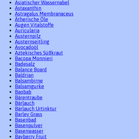
Asiatischer Wassernabel
Astaxanthin
Astragalus Membranaceus
Ätherische Öle
Augen Vitalstoffe
Auricularia
Austernpilz
Austernseitling
Avocadoöl
Aztekisches Süßkraut
Bacopa Monnieri
Badesalz
Balance Board
Baldrian
Balsambirne
Balsamgurke
Baobab
Bärentraube
Bärlauch
Bärlauch Urtinktur
Barley Grass
Basenbad
Basenpulver
Basenwasser
Bayberry Fruit