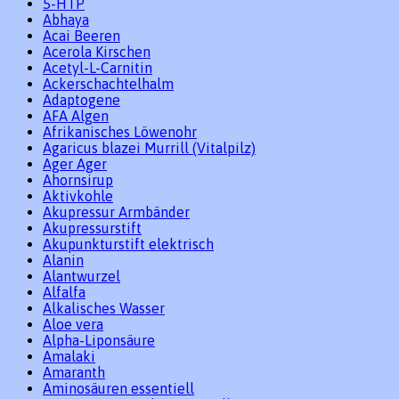
5-HTP
Abhaya
Acai Beeren
Acerola Kirschen
Acetyl-L-Carnitin
Ackerschachtelhalm
Adaptogene
AFA Algen
Afrikanisches Löwenohr
Agaricus blazei Murrill (Vitalpilz)
Ager Ager
Ahornsirup
Aktivkohle
Akupressur Armbänder
Akupressurstift
Akupunkturstift elektrisch
Alanin
Alantwurzel
Alfalfa
Alkalisches Wasser
Aloe vera
Alpha-Liponsäure
Amalaki
Amaranth
Aminosäuren essentiell