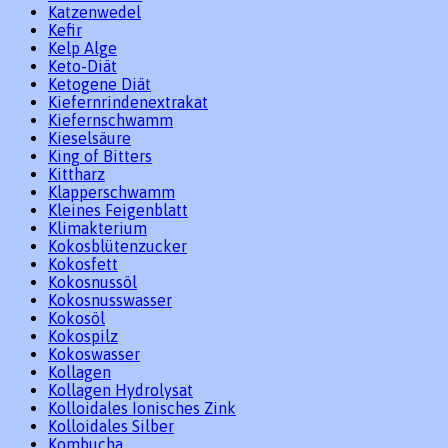
Katzenwedel
Kefir
Kelp Alge
Keto-Diät
Ketogene Diät
Kiefernrindenextrakat
Kiefernschwamm
Kieselsäure
King of Bitters
Kittharz
Klapperschwamm
Kleines Feigenblatt
Klimakterium
Kokosblütenzucker
Kokosfett
Kokosnussöl
Kokosnusswasser
Kokosöl
Kokospilz
Kokoswasser
Kollagen
Kollagen Hydrolysat
Kolloidales Ionisches Zink
Kolloidales Silber
Kombucha