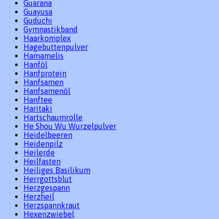
Guarana
Guayusa
Guduchi
Gymnastikband
Haarkomplex
Hagebuttenpulver
Hamamelis
Hanföl
Hanfprotein
Hanfsamen
Hanfsamenöl
Hanftee
Haritaki
Hartschaumrolle
He Shou Wu Wurzelpulver
Heidelbeeren
Heidenpilz
Heilerde
Heilfasten
Heiliges Basilikum
Herrgottsblut
Herzgespann
Herzheil
Herzspannkraut
Hexenzwiebel