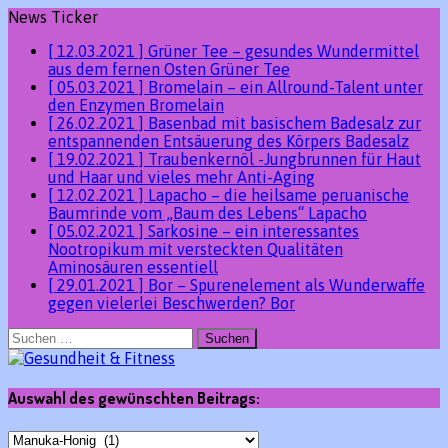
News Ticker
[ 12.03.2021 ]
Grüner Tee – gesundes Wundermittel
aus dem fernen Osten
Grüner Tee
[ 05.03.2021 ]
Bromelain – ein Allround-Talent unter
den Enzymen
Bromelain
[ 26.02.2021 ]
Basenbad mit basischem Badesalz zur
entspannenden Entsäuerung des Körpers
Badesalz
[ 19.02.2021 ]
Traubenkernöl -Jungbrunnen für Haut
und Haar und vieles mehr
Anti-Aging
[ 12.02.2021 ]
Lapacho – die heilsame peruanische
Baumrinde vom „Baum des Lebens“
Lapacho
[ 05.02.2021 ]
Sarkosine – ein interessantes
Nootropikum mit versteckten Qualitäten
Aminosäuren essentiell
[ 29.01.2021 ]
Bor – Spurenelement als Wunderwaffe
gegen vielerlei Beschwerden?
Bor
Suchen
nach:
Auswahl des gewünschten Beitrags:
Auswahl