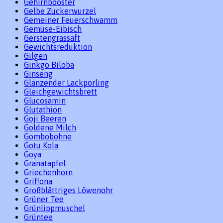
Gehirnbooster
Gelbe Zuckerwurzel
Gemeiner Feuerschwamm
Gemüse-Eibisch
Gerstengrassaft
Gewichtsreduktion
Gilgen
Ginkgo Biloba
Ginseng
Glänzender Lackporling
Gleichgewichtsbrett
Glucosamin
Glutathion
Goji Beeren
Goldene Milch
Gombobohne
Gotu Kola
Goya
Granatapfel
Griechenhorn
Griffona
Großblättriges Löwenohr
Grüner Tee
Grünlippmuschel
Grüntee