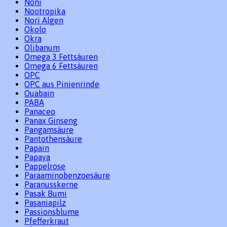
Noni
Nootropika
Nori Algen
Okolo
Okra
Olibanum
Omega 3 Fettsäuren
Omega 6 Fettsäuren
OPC
OPC aus Pinienrinde
Ouabain
PABA
Panaceo
Panax Ginseng
Pangamsäure
Pantothensäure
Papain
Papaya
Pappelrose
Paraaminobenzoesäure
Paranusskerne
Pasak Bumi
Pasaniapilz
Passionsblume
Pfefferkraut