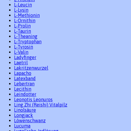
L-Leucin
L-Lysin
L-Methionin
L-Ornithin
L-Prolin
L-Taurin
L-Theaning
L-Tryptophan
L-Tyrosin
L-Valin
Ladyfinger
Laetril
Lakritzenwurzel
Lapacho
Latexband
Lebertran
Lecithin
Leindotter
Leonotis Leonuros
Ling Zhi (Reishi) Vitalpilz
Linolsäure
Longjack
Löwenschwanz
Lucuma