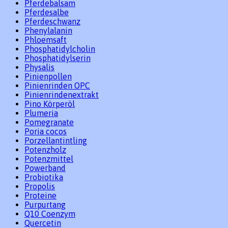
Pferdebalsam
Pferdesalbe
Pferdeschwanz
Phenylalanin
Phloemsaft
Phosphatidylcholin
Phosphatidylserin
Physalis
Pinienpollen
Pinienrinden OPC
Pinienrindenextrakt
Pino Körperöl
Plumeria
Pomegranate
Poria cocos
Porzellantintling
Potenzholz
Potenzmittel
Powerband
Probiotika
Propolis
Proteine
Purpurtang
Q10 Coenzym
Quercetin