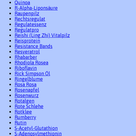
Quinoa
R-Alpha-Liponsäure
Raupenpilz
Rechtsregulat
Regulatessenz
Regulatpro
Reishi (Ling Zhi) Vitalpilz
Reisprotein
Resistance Bands
Resveratrol
Rhabarber
Rhodiola Rosea
Riboflavin
Rick Simpson Öl
Ringelblume
Rosa Rosa
Rosenapfel
Rosenwurz
Rotalgen
Rote Schlehe
Rotklee
Rumberry
Rutin
S-Acetyl-Glutathion
S-Adenosylmethionin