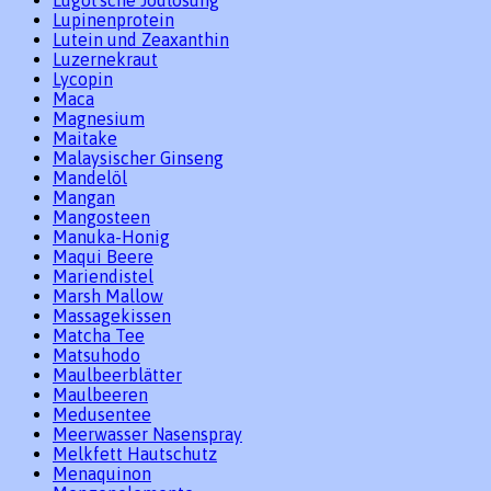
Lugol`sche Jodlösung
Lupinenprotein
Lutein und Zeaxanthin
Luzernekraut
Lycopin
Maca
Magnesium
Maitake
Malaysischer Ginseng
Mandelöl
Mangan
Mangosteen
Manuka-Honig
Maqui Beere
Mariendistel
Marsh Mallow
Massagekissen
Matcha Tee
Matsuhodo
Maulbeerblätter
Maulbeeren
Medusentee
Meerwasser Nasenspray
Melkfett Hautschutz
Menaquinon