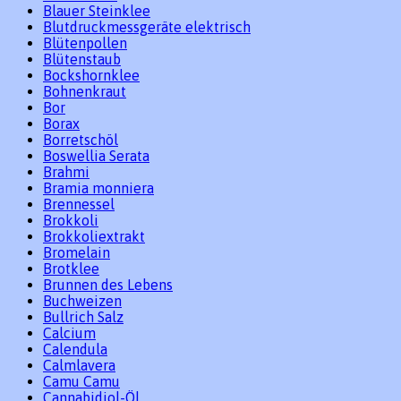
Blauer Steinklee
Blutdruckmessgeräte elektrisch
Blütenpollen
Blütenstaub
Bockshornklee
Bohnenkraut
Bor
Borax
Borretschöl
Boswellia Serata
Brahmi
Bramia monniera
Brennessel
Brokkoli
Brokkoliextrakt
Bromelain
Brotklee
Brunnen des Lebens
Buchweizen
Bullrich Salz
Calcium
Calendula
Calmlavera
Camu Camu
Cannabidiol-Öl