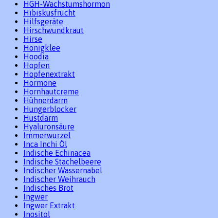
HGH-Wachstumshormon
Hibiskusfrucht
Hilfsgeräte
Hirschwundkraut
Hirse
Honigklee
Hoodia
Hopfen
Hopfenextrakt
Hormone
Hornhautcreme
Hühnerdarm
Hungerblocker
Hustdarm
Hyaluronsäure
Immerwurzel
Inca Inchi Öl
Indische Echinacea
Indische Stachelbeere
Indischer Wassernabel
Indischer Weihrauch
Indisches Brot
Ingwer
Ingwer Extrakt
Inositol