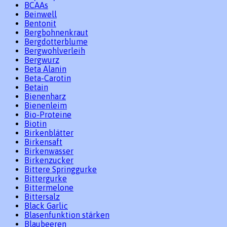
BCAAs
Beinwell
Bentonit
Bergbohnenkraut
Bergdotterblume
Bergwohlverleih
Bergwurz
Beta Alanin
Beta-Carotin
Betain
Bienenharz
Bienenleim
Bio-Proteine
Biotin
Birkenblätter
Birkensaft
Birkenwasser
Birkenzucker
Bittere Springgurke
Bittergurke
Bittermelone
Bittersalz
Black Garlic
Blasenfunktion stärken
Blaubeeren