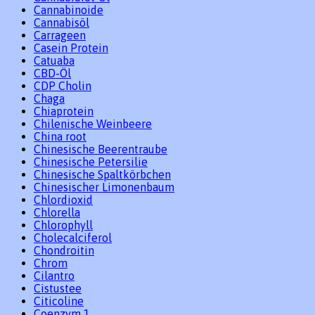
Cannabinoide
Cannabisöl
Carrageen
Casein Protein
Catuaba
CBD-Öl
CDP Cholin
Chaga
Chiaprotein
Chilenische Weinbeere
China root
Chinesische Beerentraube
Chinesische Petersilie
Chinesische Spaltkörbchen
Chinesischer Limonenbaum
Chlordioxid
Chlorella
Chlorophyll
Cholecalciferol
Chondroitin
Chrom
Cilantro
Cistustee
Citicoline
Coenzym 1