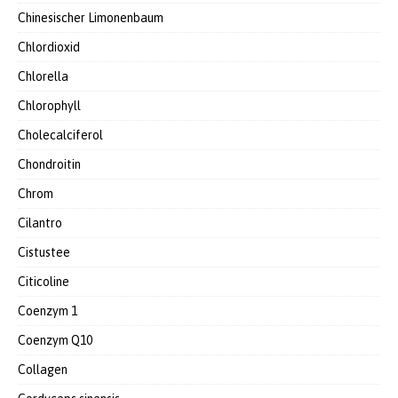
Chinesischer Limonenbaum
Chlordioxid
Chlorella
Chlorophyll
Cholecalciferol
Chondroitin
Chrom
Cilantro
Cistustee
Citicoline
Coenzym 1
Coenzym Q10
Collagen