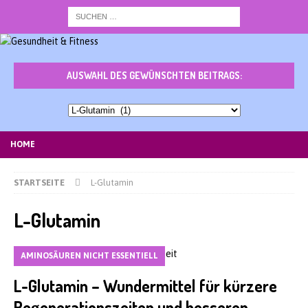
AUSWAHL DES GEWÜNSCHTEN BEITRAGS:
Auswahl
des
gewünschten
HOME
Beitrags:
STARTSEITE
L-Glutamin
L-Glutamin
AMINOSÄUREN NICHT ESSENTIELL
L-Glutamin – Wundermittel für kürzere
Regenerationszeiten und besseren