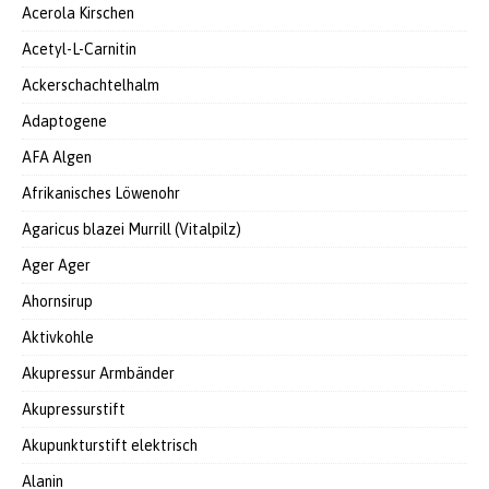
Acerola Kirschen
Acetyl-L-Carnitin
Ackerschachtelhalm
Adaptogene
AFA Algen
Afrikanisches Löwenohr
Agaricus blazei Murrill (Vitalpilz)
Ager Ager
Ahornsirup
Aktivkohle
Akupressur Armbänder
Akupressurstift
Akupunkturstift elektrisch
Alanin