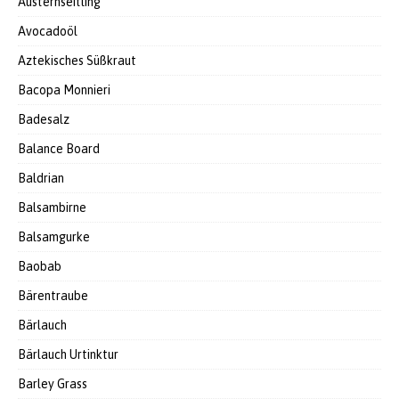
Austernseitling
Avocadoöl
Aztekisches Süßkraut
Bacopa Monnieri
Badesalz
Balance Board
Baldrian
Balsambirne
Balsamgurke
Baobab
Bärentraube
Bärlauch
Bärlauch Urtinktur
Barley Grass