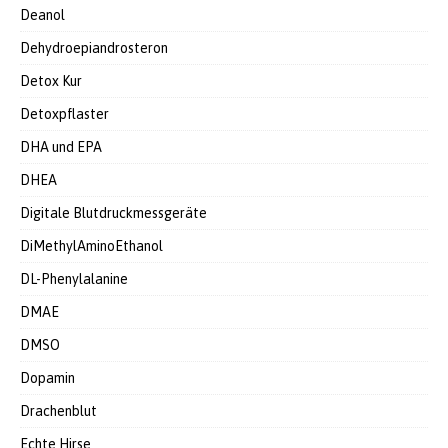
Deanol
Dehydroepiandrosteron
Detox Kur
Detoxpflaster
DHA und EPA
DHEA
Digitale Blutdruckmessgeräte
DiMethylAminoEthanol
DL-Phenylalanine
DMAE
DMSO
Dopamin
Drachenblut
Echte Hirse