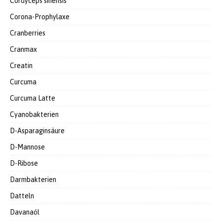
Cordyceps sinensis
Corona-Prophylaxe
Cranberries
Cranmax
Creatin
Curcuma
Curcuma Latte
Cyanobakterien
D-Asparaginsäure
D-Mannose
D-Ribose
Darmbakterien
Datteln
Davanaöl