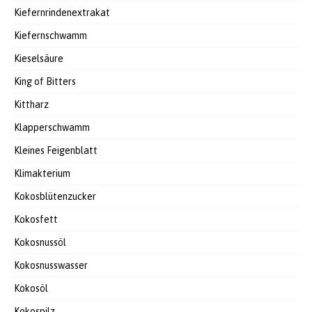
Kiefernrindenextrakat
Kiefernschwamm
Kieselsäure
King of Bitters
Kittharz
Klapperschwamm
Kleines Feigenblatt
Klimakterium
Kokosblütenzucker
Kokosfett
Kokosnussöl
Kokosnusswasser
Kokosöl
Kokospilz