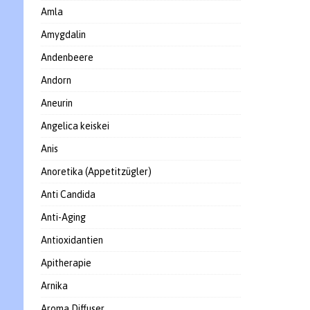
Amla
Amygdalin
Andenbeere
Andorn
Aneurin
Angelica keiskei
Anis
Anoretika (Appetitzügler)
Anti Candida
Anti-Aging
Antioxidantien
Apitherapie
Arnika
Aroma Diffuser