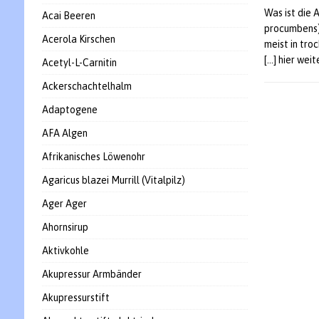
Was ist die 
Acai Beeren
procumbens),
Acerola Kirschen
meist in tro
[…] hier wei
Acetyl-L-Carnitin
Ackerschachtelhalm
Adaptogene
AFA Algen
Afrikanisches Löwenohr
Agaricus blazei Murrill (Vitalpilz)
Ager Ager
Ahornsirup
Aktivkohle
Akupressur Armbänder
Akupressurstift