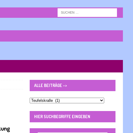
ALLE BEITRÄGE ->
Alle
Beiträge
-
HIER SUCHBEGRIFFE EINGEBEN
>
rkung