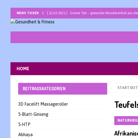
NEWS TICKER
[ 12.03.2021 ]
Grüner Tee – gesundes Wundermittel aus de
[ 05.03.2021 ]
Bromelain – ein Allround-Talent unter den 
[ 26.02.2021 ]
Basenbad mit basischem Badesalz zur ents
[ 19.02.2021 ]
Traubenkernöl -Jungbrunnen für Haut und H
[ 12.02.2021 ]
Lapacho – die heilsame peruanische Baum
[ 05.02.2021 ]
Sarkosine – ein interessantes Nootropikum 
HOME
[ 29.01.2021 ]
Bor – Spurenelement als Wunderwaffe gegen
STARTSEIT
BEITRAGSKATEGORIEN
Teufel
3D Facelift Massageroller
5-Blatt-Ginseng
NATURHEI
5-HTP
Afrikanis
Abhaya