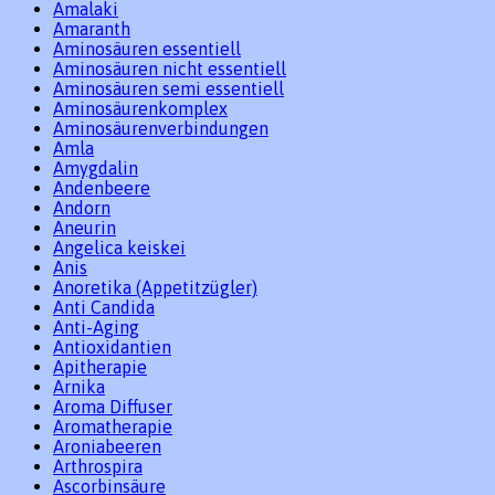
Amalaki
Amaranth
Aminosäuren essentiell
Aminosäuren nicht essentiell
Aminosäuren semi essentiell
Aminosäurenkomplex
Aminosäurenverbindungen
Amla
Amygdalin
Andenbeere
Andorn
Aneurin
Angelica keiskei
Anis
Anoretika (Appetitzügler)
Anti Candida
Anti-Aging
Antioxidantien
Apitherapie
Arnika
Aroma Diffuser
Aromatherapie
Aroniabeeren
Arthrospira
Ascorbinsäure