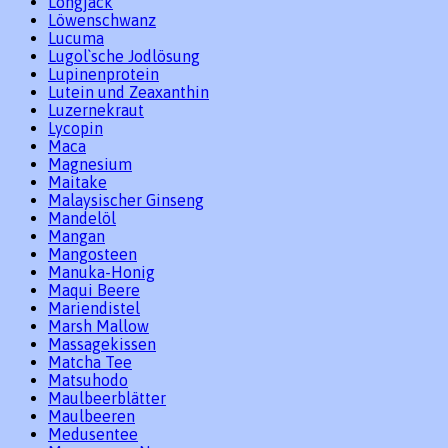
Longjack
Löwenschwanz
Lucuma
Lugol`sche Jodlösung
Lupinenprotein
Lutein und Zeaxanthin
Luzernekraut
Lycopin
Maca
Magnesium
Maitake
Malaysischer Ginseng
Mandelöl
Mangan
Mangosteen
Manuka-Honig
Maqui Beere
Mariendistel
Marsh Mallow
Massagekissen
Matcha Tee
Matsuhodo
Maulbeerblätter
Maulbeeren
Medusentee