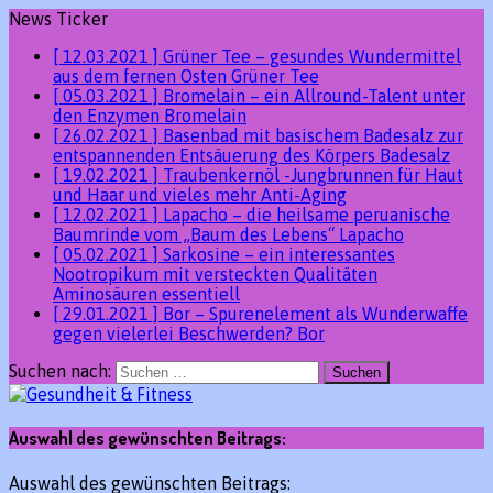
News Ticker
[ 12.03.2021 ]
Grüner Tee – gesundes Wundermittel
aus dem fernen Osten
Grüner Tee
[ 05.03.2021 ]
Bromelain – ein Allround-Talent unter
den Enzymen
Bromelain
[ 26.02.2021 ]
Basenbad mit basischem Badesalz zur
entspannenden Entsäuerung des Körpers
Badesalz
[ 19.02.2021 ]
Traubenkernöl -Jungbrunnen für Haut
und Haar und vieles mehr
Anti-Aging
[ 12.02.2021 ]
Lapacho – die heilsame peruanische
Baumrinde vom „Baum des Lebens“
Lapacho
[ 05.02.2021 ]
Sarkosine – ein interessantes
Nootropikum mit versteckten Qualitäten
Aminosäuren essentiell
[ 29.01.2021 ]
Bor – Spurenelement als Wunderwaffe
gegen vielerlei Beschwerden?
Bor
Suchen nach:
Auswahl des gewünschten Beitrags:
Auswahl des gewünschten Beitrags: