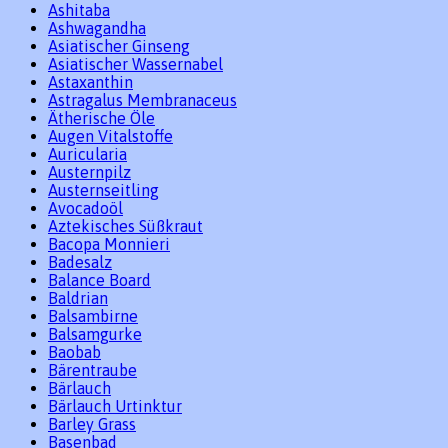
Ashitaba
Ashwagandha
Asiatischer Ginseng
Asiatischer Wassernabel
Astaxanthin
Astragalus Membranaceus
Ätherische Öle
Augen Vitalstoffe
Auricularia
Austernpilz
Austernseitling
Avocadoöl
Aztekisches Süßkraut
Bacopa Monnieri
Badesalz
Balance Board
Baldrian
Balsambirne
Balsamgurke
Baobab
Bärentraube
Bärlauch
Bärlauch Urtinktur
Barley Grass
Basenbad