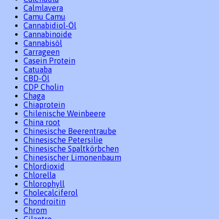
Calmlavera
Camu Camu
Cannabidiol-Öl
Cannabinoide
Cannabisöl
Carrageen
Casein Protein
Catuaba
CBD-Öl
CDP Cholin
Chaga
Chiaprotein
Chilenische Weinbeere
China root
Chinesische Beerentraube
Chinesische Petersilie
Chinesische Spaltkörbchen
Chinesischer Limonenbaum
Chlordioxid
Chlorella
Chlorophyll
Cholecalciferol
Chondroitin
Chrom