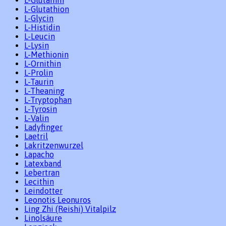
L-Glutamin
L-Glutathion
L-Glycin
L-Histidin
L-Leucin
L-Lysin
L-Methionin
L-Ornithin
L-Prolin
L-Taurin
L-Theaning
L-Tryptophan
L-Tyrosin
L-Valin
Ladyfinger
Laetril
Lakritzenwurzel
Lapacho
Latexband
Lebertran
Lecithin
Leindotter
Leonotis Leonuros
Ling Zhi (Reishi) Vitalpilz
Linolsäure