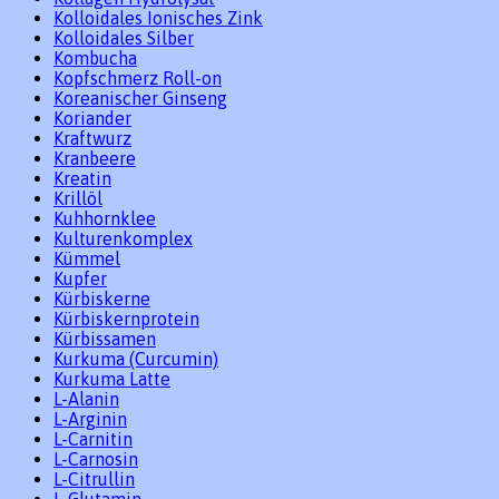
Kolloidales Ionisches Zink
Kolloidales Silber
Kombucha
Kopfschmerz Roll-on
Koreanischer Ginseng
Koriander
Kraftwurz
Kranbeere
Kreatin
Krillöl
Kuhhornklee
Kulturenkomplex
Kümmel
Kupfer
Kürbiskerne
Kürbiskernprotein
Kürbissamen
Kurkuma (Curcumin)
Kurkuma Latte
L-Alanin
L-Arginin
L-Carnitin
L-Carnosin
L-Citrullin