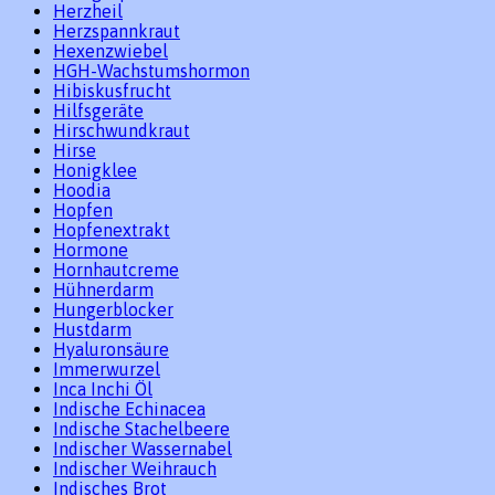
Herzheil
Herzspannkraut
Hexenzwiebel
HGH-Wachstumshormon
Hibiskusfrucht
Hilfsgeräte
Hirschwundkraut
Hirse
Honigklee
Hoodia
Hopfen
Hopfenextrakt
Hormone
Hornhautcreme
Hühnerdarm
Hungerblocker
Hustdarm
Hyaluronsäure
Immerwurzel
Inca Inchi Öl
Indische Echinacea
Indische Stachelbeere
Indischer Wassernabel
Indischer Weihrauch
Indisches Brot