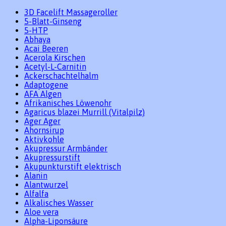
3D Facelift Massageroller
5-Blatt-Ginseng
5-HTP
Abhaya
Acai Beeren
Acerola Kirschen
Acetyl-L-Carnitin
Ackerschachtelhalm
Adaptogene
AFA Algen
Afrikanisches Löwenohr
Agaricus blazei Murrill (Vitalpilz)
Ager Ager
Ahornsirup
Aktivkohle
Akupressur Armbänder
Akupressurstift
Akupunkturstift elektrisch
Alanin
Alantwurzel
Alfalfa
Alkalisches Wasser
Aloe vera
Alpha-Liponsäure