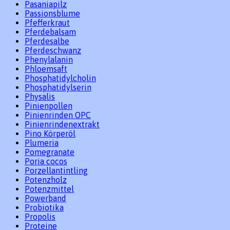
Pasaniapilz
Passionsblume
Pfefferkraut
Pferdebalsam
Pferdesalbe
Pferdeschwanz
Phenylalanin
Phloemsaft
Phosphatidylcholin
Phosphatidylserin
Physalis
Pinienpollen
Pinienrinden OPC
Pinienrindenextrakt
Pino Körperöl
Plumeria
Pomegranate
Poria cocos
Porzellantintling
Potenzholz
Potenzmittel
Powerband
Probiotika
Propolis
Proteine