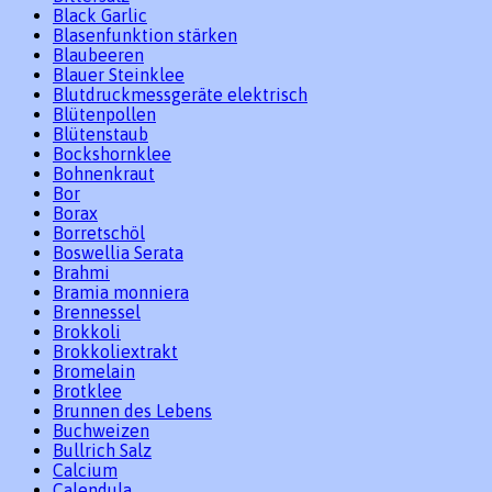
Black Garlic
Blasenfunktion stärken
Blaubeeren
Blauer Steinklee
Blutdruckmessgeräte elektrisch
Blütenpollen
Blütenstaub
Bockshornklee
Bohnenkraut
Bor
Borax
Borretschöl
Boswellia Serata
Brahmi
Bramia monniera
Brennessel
Brokkoli
Brokkoliextrakt
Bromelain
Brotklee
Brunnen des Lebens
Buchweizen
Bullrich Salz
Calcium
Calendula