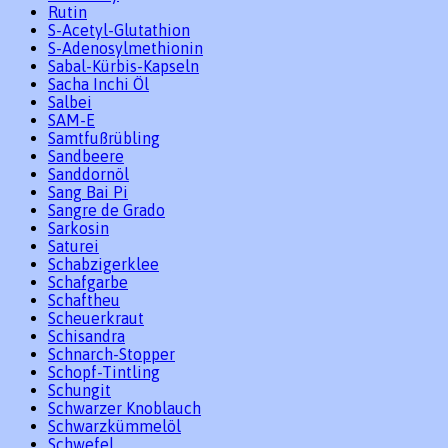
Rutin
S-Acetyl-Glutathion
S-Adenosylmethionin
Sabal-Kürbis-Kapseln
Sacha Inchi Öl
Salbei
SAM-E
Samtfußrübling
Sandbeere
Sanddornöl
Sang Bai Pi
Sangre de Grado
Sarkosin
Saturei
Schabzigerklee
Schafgarbe
Schaftheu
Scheuerkraut
Schisandra
Schnarch-Stopper
Schopf-Tintling
Schungit
Schwarzer Knoblauch
Schwarzkümmelöl
Schwefel