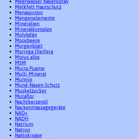
Meerwasser Nasenspray
Melkfett Hautschutz
Menaquinon
Mengenelemente
Mineralien
Mineralkomplex
Molybdän
Moosbeere
Morgenblatt
Moringa Oleifera
Morus alba
MSM
Muira Puama
Multi-Mineral
Mumijo
Mund-Nasen-Schutz
Muskelzucker
Mutaflor
Nachtkerzenöl
Nackenmassagegeräte
NAD+
NADH
Natrium
Natron
Nattokinase