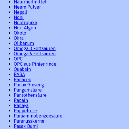
Naturheilmittel
Neem Pulver
Nepali
Noni
Nootropika
Nori Algen
Okolo
Okra
Olibanum
Omega 3 Fettsäuren
Omega 6 Fettsäuren
OPC
OPC aus Pinienrinde
Ouabain
PABA
Panaceo
Panax Ginseng
Pangamsäure
Pantothensäure
Papain
Papaya
Pappelrose
Paraaminobenzoesäure
Paranusskerne
Pasak Bumi