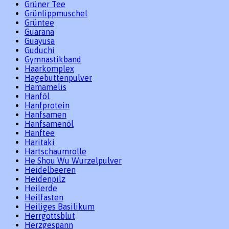
Grüner Tee
Grünlippmuschel
Grüntee
Guarana
Guayusa
Guduchi
Gymnastikband
Haarkomplex
Hagebuttenpulver
Hamamelis
Hanföl
Hanfprotein
Hanfsamen
Hanfsamenöl
Hanftee
Haritaki
Hartschaumrolle
He Shou Wu Wurzelpulver
Heidelbeeren
Heidenpilz
Heilerde
Heilfasten
Heiliges Basilikum
Herrgottsblut
Herzgespann