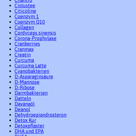
Cilantro
Cistustee
Citicoline
Coenzym 1
Coenzym Q10
Collagen
Cordyceps sinensis
Corona-Prophylaxe
Cranberries
Cranmax
Creatin
Curcuma
Curcuma Latte
Cyanobakterien
D-Asparaginsäure
D-Mannose
D-Ribose
Darmbakterien
Datteln
Davanaöl
Deanol
Dehydroepiandrosteron
Detox Kur
Detoxpflaster
DHA und EPA