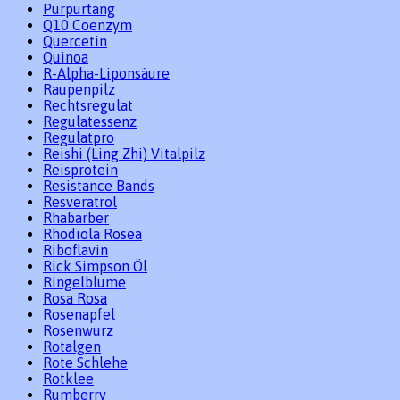
Purpurtang
Q10 Coenzym
Quercetin
Quinoa
R-Alpha-Liponsäure
Raupenpilz
Rechtsregulat
Regulatessenz
Regulatpro
Reishi (Ling Zhi) Vitalpilz
Reisprotein
Resistance Bands
Resveratrol
Rhabarber
Rhodiola Rosea
Riboflavin
Rick Simpson Öl
Ringelblume
Rosa Rosa
Rosenapfel
Rosenwurz
Rotalgen
Rote Schlehe
Rotklee
Rumberry