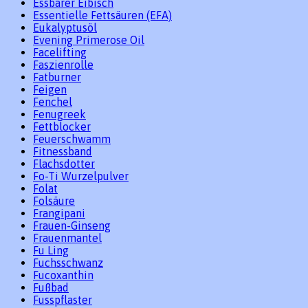
Essbarer Eibisch
Essentielle Fettsäuren (EFA)
Eukalyptusöl
Evening Primerose Oil
Facelifting
Faszienrolle
Fatburner
Feigen
Fenchel
Fenugreek
Fettblocker
Feuerschwamm
Fitnessband
Flachsdotter
Fo-Ti Wurzelpulver
Folat
Folsäure
Frangipani
Frauen-Ginseng
Frauenmantel
Fu Ling
Fuchsschwanz
Fucoxanthin
Fußbad
Fusspflaster