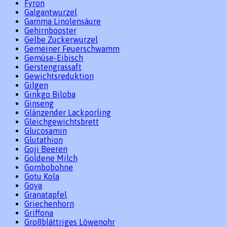
Fyron
Galgantwurzel
Gamma Linolensäure
Gehirnbooster
Gelbe Zuckerwurzel
Gemeiner Feuerschwamm
Gemüse-Eibisch
Gerstengrassaft
Gewichtsreduktion
Gilgen
Ginkgo Biloba
Ginseng
Glänzender Lackporling
Gleichgewichtsbrett
Glucosamin
Glutathion
Goji Beeren
Goldene Milch
Gombobohne
Gotu Kola
Goya
Granatapfel
Griechenhorn
Griffona
Großblättriges Löwenohr