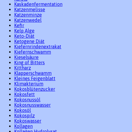
Kaskadenfermentation
Katzenmelisse
Katzenminze
Katzenwedel
Kefir
Kelp Alge
Keto-Diät
Ketogene Diät
Kiefernrindenextrakat
Kiefernschwamm
Kieselsäure
King of Bitters
Kittharz
Klapperschwamm
Kleines Feigenblatt
Klimakterium
Kokosblütenzucker
Kokosfett
Kokosnussöl
Kokosnusswasser
Kokosöl
Kokospilz
Kokoswasser
Kollagen
Kollagen Hydrolysat