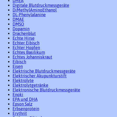
DHEA
Digitale Blutdruckmessgeräte
DiMethylAminoEthanol
DL-Phenylalanine
DMAE
DMSO
Dopamin
Drachenblut
Echte Hirse
Echter Eibisch
Echter Hopfen
Echtes Basilikum
Echtes Johanniskraut
Eibisch
Eisen
Elektrische Blutdruckmessgeräte
Elektrischer Akupunkturstift
Elektrolyte
Elektrolytgetränke
Elektronische Blutdruckmessgeräte
Enoki
EPA und DHA
Epson Salz
Erbsenprotein
Erythrit