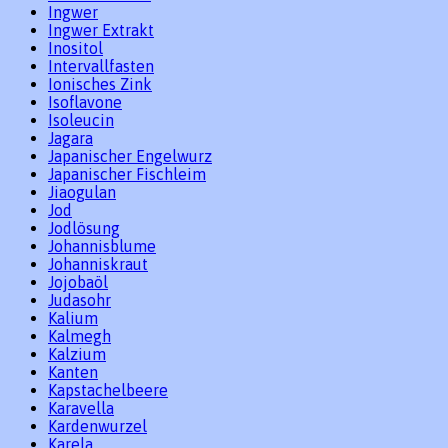
Ingwer
Ingwer Extrakt
Inositol
Intervallfasten
Ionisches Zink
Isoflavone
Isoleucin
Jagara
Japanischer Engelwurz
Japanischer Fischleim
Jiaogulan
Jod
Jodlösung
Johannisblume
Johanniskraut
Jojobaöl
Judasohr
Kalium
Kalmegh
Kalzium
Kanten
Kapstachelbeere
Karavella
Kardenwurzel
Karela