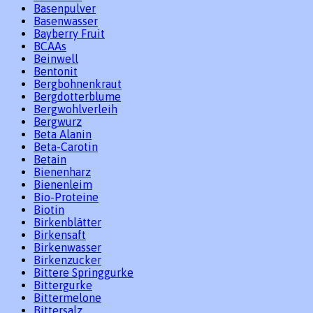
Basenpulver
Basenwasser
Bayberry Fruit
BCAAs
Beinwell
Bentonit
Bergbohnenkraut
Bergdotterblume
Bergwohlverleih
Bergwurz
Beta Alanin
Beta-Carotin
Betain
Bienenharz
Bienenleim
Bio-Proteine
Biotin
Birkenblätter
Birkensaft
Birkenwasser
Birkenzucker
Bittere Springgurke
Bittergurke
Bittermelone
Bittersalz