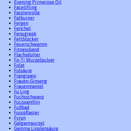
Evening Primerose Oil
Facelifting
Faszienrolle
Fatburner
Feigen
Fenchel
Fenugreek
Fettblocker
Feuerschwamm
Fitnessband
Flachsdotter
Fo-Ti Wurzelpulver
Folat
Folsäure
Frangipani
Frauen-Ginseng
Frauenmantel
Fu Ling
Fuchsschwanz
Fucoxanthin
Fußbad
Fusspflaster
Fyron
Galgantwurzel
Gamma Linolensäure