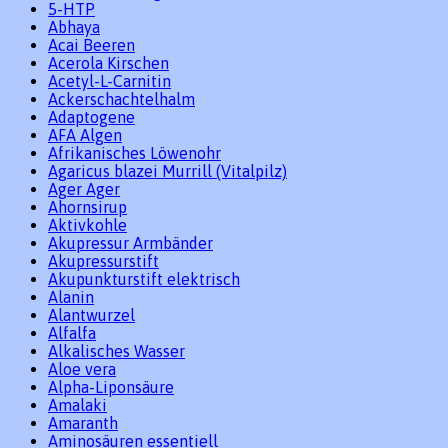
5-HTP
Abhaya
Acai Beeren
Acerola Kirschen
Acetyl-L-Carnitin
Ackerschachtelhalm
Adaptogene
AFA Algen
Afrikanisches Löwenohr
Agaricus blazei Murrill (Vitalpilz)
Ager Ager
Ahornsirup
Aktivkohle
Akupressur Armbänder
Akupressurstift
Akupunkturstift elektrisch
Alanin
Alantwurzel
Alfalfa
Alkalisches Wasser
Aloe vera
Alpha-Liponsäure
Amalaki
Amaranth
Aminosäuren essentiell