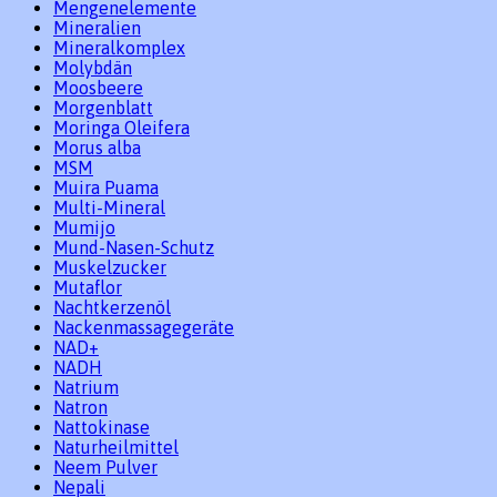
Mengenelemente
Mineralien
Mineralkomplex
Molybdän
Moosbeere
Morgenblatt
Moringa Oleifera
Morus alba
MSM
Muira Puama
Multi-Mineral
Mumijo
Mund-Nasen-Schutz
Muskelzucker
Mutaflor
Nachtkerzenöl
Nackenmassagegeräte
NAD+
NADH
Natrium
Natron
Nattokinase
Naturheilmittel
Neem Pulver
Nepali