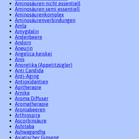
Aminosäuren nicht essentiell
Aminosäuren semi essentiell
Aminosäurenkomplex
Aminosäurenverbindungen
Amla
Amygdalin
Andenbeere
Andorn
Aneurin
Angelica keiskei
Anis
Anoretika (Appetitzügler)
Anti Candida
Anti-Aging
Antioxidantien
Apitherapie
Arnika
Aroma Diffuser
Aromatherapie
Aroniabeeren
Arthrospira
Ascorbinsäure
Ashitaba
Ashwagandha
Asiatischer Ginseng