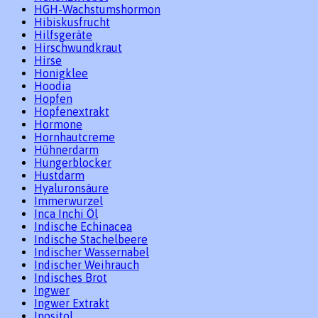
HGH-Wachstumshormon
Hibiskusfrucht
Hilfsgeräte
Hirschwundkraut
Hirse
Honigklee
Hoodia
Hopfen
Hopfenextrakt
Hormone
Hornhautcreme
Hühnerdarm
Hungerblocker
Hustdarm
Hyaluronsäure
Immerwurzel
Inca Inchi Öl
Indische Echinacea
Indische Stachelbeere
Indischer Wassernabel
Indischer Weihrauch
Indisches Brot
Ingwer
Ingwer Extrakt
Inositol