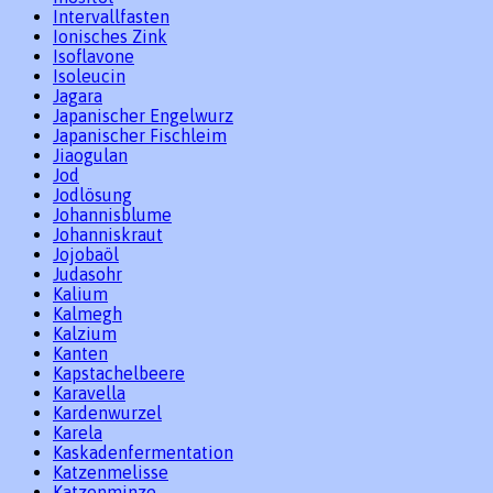
Intervallfasten
Ionisches Zink
Isoflavone
Isoleucin
Jagara
Japanischer Engelwurz
Japanischer Fischleim
Jiaogulan
Jod
Jodlösung
Johannisblume
Johanniskraut
Jojobaöl
Judasohr
Kalium
Kalmegh
Kalzium
Kanten
Kapstachelbeere
Karavella
Kardenwurzel
Karela
Kaskadenfermentation
Katzenmelisse
Katzenminze