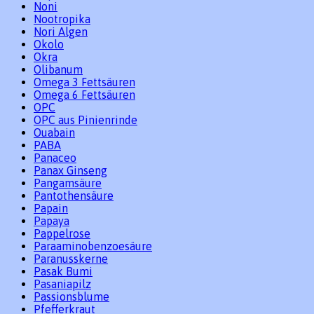
Noni
Nootropika
Nori Algen
Okolo
Okra
Olibanum
Omega 3 Fettsäuren
Omega 6 Fettsäuren
OPC
OPC aus Pinienrinde
Ouabain
PABA
Panaceo
Panax Ginseng
Pangamsäure
Pantothensäure
Papain
Papaya
Pappelrose
Paraaminobenzoesäure
Paranusskerne
Pasak Bumi
Pasaniapilz
Passionsblume
Pfefferkraut