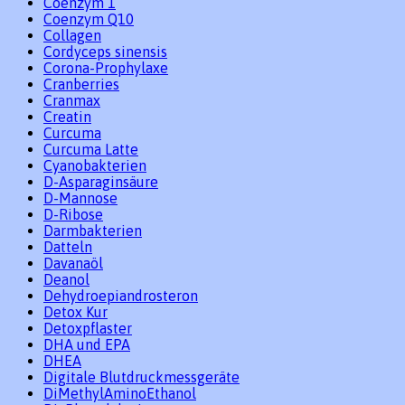
Coenzym 1
Coenzym Q10
Collagen
Cordyceps sinensis
Corona-Prophylaxe
Cranberries
Cranmax
Creatin
Curcuma
Curcuma Latte
Cyanobakterien
D-Asparaginsäure
D-Mannose
D-Ribose
Darmbakterien
Datteln
Davanaöl
Deanol
Dehydroepiandrosteron
Detox Kur
Detoxpflaster
DHA und EPA
DHEA
Digitale Blutdruckmessgeräte
DiMethylAminoEthanol