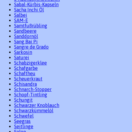
Sabal-Kürbis-Kapseln
Sacha Inchi Öl
Salbei
SAM-E
Samtfußrübling
Sandbeere
Sanddornöl
Sang Bai Pi
Sangre de Grado
Sarkosin
Saturei
Schabzigerklee
Schafgarbe
Schaftheu
Scheuerkraut
Schisandra
Schnarch-Stopper
Schopf-Tintling
Schungit
Schwarzer Knoblauch
Schwarzkümmelöl
Schwefel
Seegras
Seitlinge
Selen