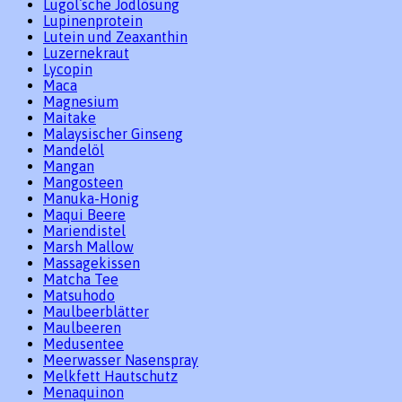
Lugol`sche Jodlösung
Lupinenprotein
Lutein und Zeaxanthin
Luzernekraut
Lycopin
Maca
Magnesium
Maitake
Malaysischer Ginseng
Mandelöl
Mangan
Mangosteen
Manuka-Honig
Maqui Beere
Mariendistel
Marsh Mallow
Massagekissen
Matcha Tee
Matsuhodo
Maulbeerblätter
Maulbeeren
Medusentee
Meerwasser Nasenspray
Melkfett Hautschutz
Menaquinon