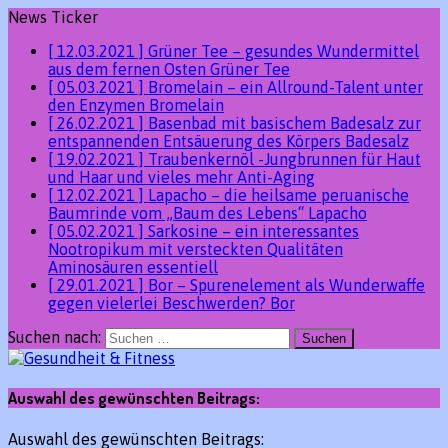
News Ticker
[ 12.03.2021 ]
Grüner Tee – gesundes Wundermittel
aus dem fernen Osten
Grüner Tee
[ 05.03.2021 ]
Bromelain – ein Allround-Talent unter
den Enzymen
Bromelain
[ 26.02.2021 ]
Basenbad mit basischem Badesalz zur
entspannenden Entsäuerung des Körpers
Badesalz
[ 19.02.2021 ]
Traubenkernöl -Jungbrunnen für Haut
und Haar und vieles mehr
Anti-Aging
[ 12.02.2021 ]
Lapacho – die heilsame peruanische
Baumrinde vom „Baum des Lebens“
Lapacho
[ 05.02.2021 ]
Sarkosine – ein interessantes
Nootropikum mit versteckten Qualitäten
Aminosäuren essentiell
[ 29.01.2021 ]
Bor – Spurenelement als Wunderwaffe
gegen vielerlei Beschwerden?
Bor
Suchen nach:
Auswahl des gewünschten Beitrags:
Auswahl des gewünschten Beitrags: