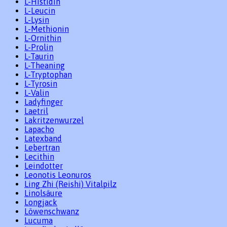
L-Histidin
L-Leucin
L-Lysin
L-Methionin
L-Ornithin
L-Prolin
L-Taurin
L-Theaning
L-Tryptophan
L-Tyrosin
L-Valin
Ladyfinger
Laetril
Lakritzenwurzel
Lapacho
Latexband
Lebertran
Lecithin
Leindotter
Leonotis Leonuros
Ling Zhi (Reishi) Vitalpilz
Linolsäure
Longjack
Löwenschwanz
Lucuma