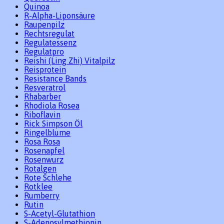
Quinoa
R-Alpha-Liponsäure
Raupenpilz
Rechtsregulat
Regulatessenz
Regulatpro
Reishi (Ling Zhi) Vitalpilz
Reisprotein
Resistance Bands
Resveratrol
Rhabarber
Rhodiola Rosea
Riboflavin
Rick Simpson Öl
Ringelblume
Rosa Rosa
Rosenapfel
Rosenwurz
Rotalgen
Rote Schlehe
Rotklee
Rumberry
Rutin
S-Acetyl-Glutathion
S-Adenosylmethionin