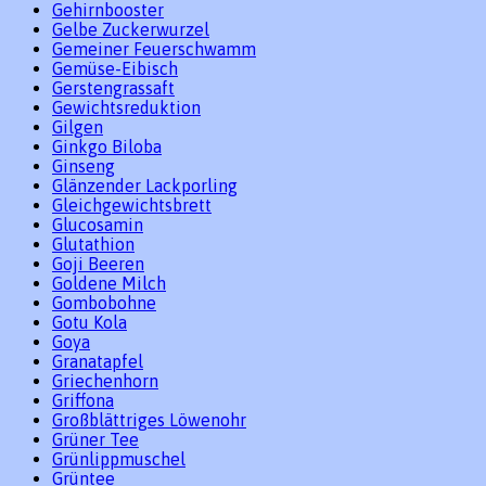
Gehirnbooster
Gelbe Zuckerwurzel
Gemeiner Feuerschwamm
Gemüse-Eibisch
Gerstengrassaft
Gewichtsreduktion
Gilgen
Ginkgo Biloba
Ginseng
Glänzender Lackporling
Gleichgewichtsbrett
Glucosamin
Glutathion
Goji Beeren
Goldene Milch
Gombobohne
Gotu Kola
Goya
Granatapfel
Griechenhorn
Griffona
Großblättriges Löwenohr
Grüner Tee
Grünlippmuschel
Grüntee