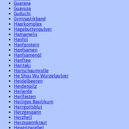
Guarana
Guayusa
Guduchi
Gymnastikband
Haarkomplex
Hagebuttenpulver
Hamamelis
Hanföl
Hanfprotein
Hanfsamen
Hanfsamenöl
Hanftee
Haritaki
Hartschaumrolle
He Shou Wu Wurzelpulver
Heidelbeeren
Heidenpilz
Heilerde
Heilfasten
Heiliges Basilikum
Herrgottsblut
Herzgespann
Herzheil
Herzspannkraut
Hexenzwiebel