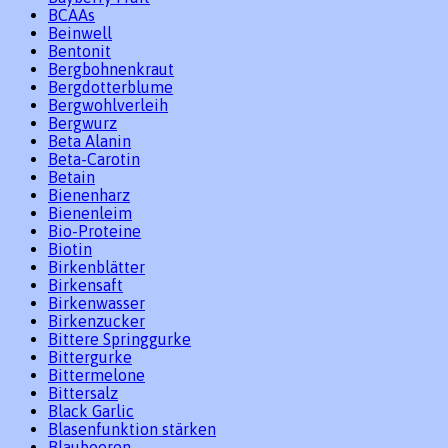
BCAAs
Beinwell
Bentonit
Bergbohnenkraut
Bergdotterblume
Bergwohlverleih
Bergwurz
Beta Alanin
Beta-Carotin
Betain
Bienenharz
Bienenleim
Bio-Proteine
Biotin
Birkenblätter
Birkensaft
Birkenwasser
Birkenzucker
Bittere Springgurke
Bittergurke
Bittermelone
Bittersalz
Black Garlic
Blasenfunktion stärken
Blaubeeren