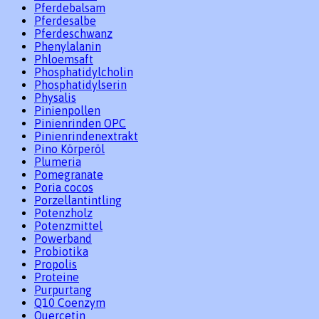
Pferdebalsam
Pferdesalbe
Pferdeschwanz
Phenylalanin
Phloemsaft
Phosphatidylcholin
Phosphatidylserin
Physalis
Pinienpollen
Pinienrinden OPC
Pinienrindenextrakt
Pino Körperöl
Plumeria
Pomegranate
Poria cocos
Porzellantintling
Potenzholz
Potenzmittel
Powerband
Probiotika
Propolis
Proteine
Purpurtang
Q10 Coenzym
Quercetin