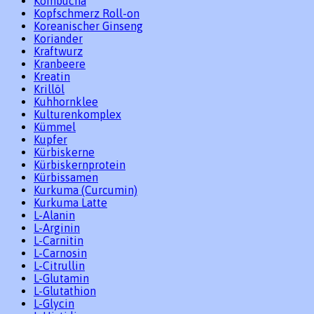
Kombucha
Kopfschmerz Roll-on
Koreanischer Ginseng
Koriander
Kraftwurz
Kranbeere
Kreatin
Krillöl
Kuhhornklee
Kulturenkomplex
Kümmel
Kupfer
Kürbiskerne
Kürbiskernprotein
Kürbissamen
Kurkuma (Curcumin)
Kurkuma Latte
L-Alanin
L-Arginin
L-Carnitin
L-Carnosin
L-Citrullin
L-Glutamin
L-Glutathion
L-Glycin