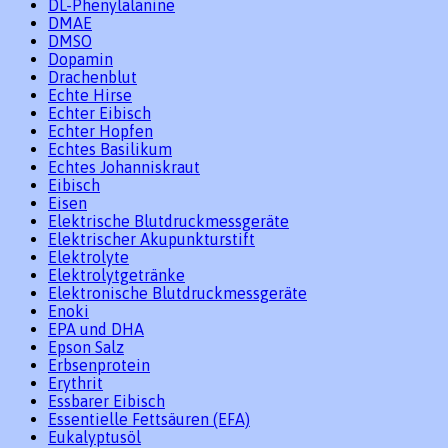
DL-Phenylalanine
DMAE
DMSO
Dopamin
Drachenblut
Echte Hirse
Echter Eibisch
Echter Hopfen
Echtes Basilikum
Echtes Johanniskraut
Eibisch
Eisen
Elektrische Blutdruckmessgeräte
Elektrischer Akupunkturstift
Elektrolyte
Elektrolytgetränke
Elektronische Blutdruckmessgeräte
Enoki
EPA und DHA
Epson Salz
Erbsenprotein
Erythrit
Essbarer Eibisch
Essentielle Fettsäuren (EFA)
Eukalyptusöl