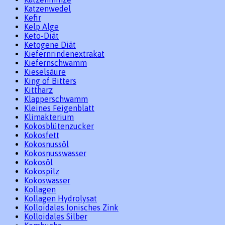
Katzenwedel
Kefir
Kelp Alge
Keto-Diät
Ketogene Diät
Kiefernrindenextrakat
Kiefernschwamm
Kieselsäure
King of Bitters
Kittharz
Klapperschwamm
Kleines Feigenblatt
Klimakterium
Kokosblütenzucker
Kokosfett
Kokosnussöl
Kokosnusswasser
Kokosöl
Kokospilz
Kokoswasser
Kollagen
Kollagen Hydrolysat
Kolloidales Ionisches Zink
Kolloidales Silber