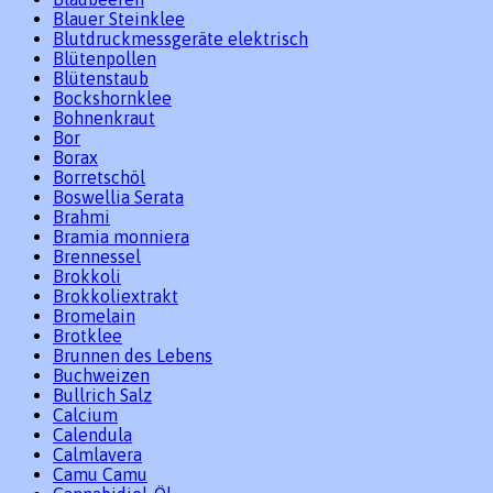
Blauer Steinklee
Blutdruckmessgeräte elektrisch
Blütenpollen
Blütenstaub
Bockshornklee
Bohnenkraut
Bor
Borax
Borretschöl
Boswellia Serata
Brahmi
Bramia monniera
Brennessel
Brokkoli
Brokkoliextrakt
Bromelain
Brotklee
Brunnen des Lebens
Buchweizen
Bullrich Salz
Calcium
Calendula
Calmlavera
Camu Camu