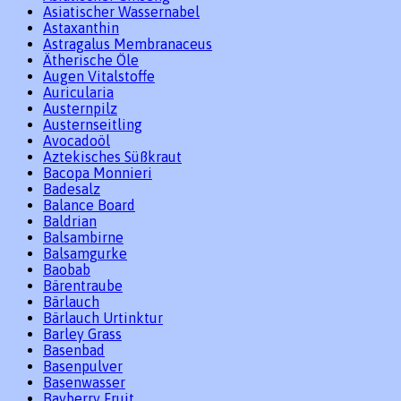
Asiatischer Wassernabel
Astaxanthin
Astragalus Membranaceus
Ätherische Öle
Augen Vitalstoffe
Auricularia
Austernpilz
Austernseitling
Avocadoöl
Aztekisches Süßkraut
Bacopa Monnieri
Badesalz
Balance Board
Baldrian
Balsambirne
Balsamgurke
Baobab
Bärentraube
Bärlauch
Bärlauch Urtinktur
Barley Grass
Basenbad
Basenpulver
Basenwasser
Bayberry Fruit