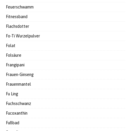
Feuerschwamm
Fitnessband
Flachsdotter
Fo-Ti Wurzelpulver
Folat
Folsäure
Frangipani
Frauen-Ginseng
Frauenmantel
Fu Ling
Fuchsschwanz
Fucoxanthin
Fußbad