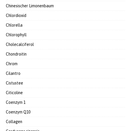
Chinesischer Limonenbaum
Chlordioxid
Chlorella
Chlorophyll
Cholecalciferol
Chondroitin
Chrom
Cilantro
Cistustee
Citicoline
Coenzym 1
Coenzym Q10
Collagen