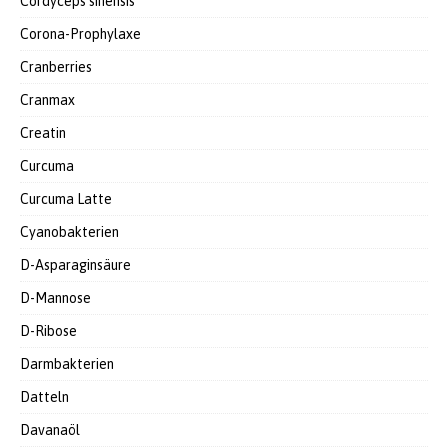
Cordyceps sinensis
Corona-Prophylaxe
Cranberries
Cranmax
Creatin
Curcuma
Curcuma Latte
Cyanobakterien
D-Asparaginsäure
D-Mannose
D-Ribose
Darmbakterien
Datteln
Davanaöl