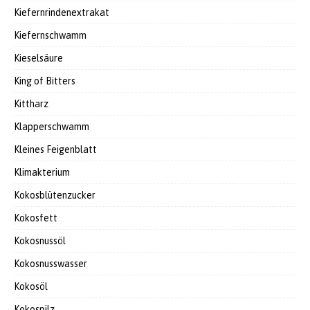
Kiefernrindenextrakat
Kiefernschwamm
Kieselsäure
King of Bitters
Kittharz
Klapperschwamm
Kleines Feigenblatt
Klimakterium
Kokosblütenzucker
Kokosfett
Kokosnussöl
Kokosnusswasser
Kokosöl
Kokospilz