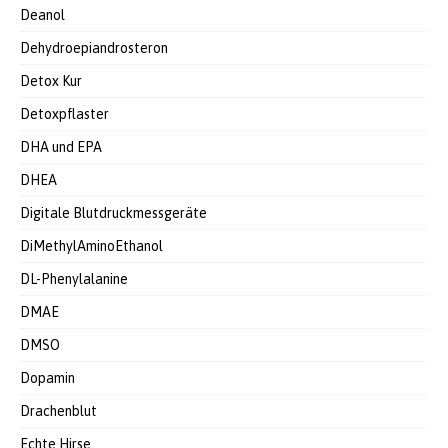
Deanol
Dehydroepiandrosteron
Detox Kur
Detoxpflaster
DHA und EPA
DHEA
Digitale Blutdruckmessgeräte
DiMethylAminoEthanol
DL-Phenylalanine
DMAE
DMSO
Dopamin
Drachenblut
Echte Hirse