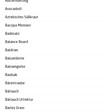
Austernseitling
Avocadoöl
Aztekisches Süßkraut
Bacopa Monnieri
Badesalz
Balance Board
Baldrian
Balsambirne
Balsamgurke
Baobab
Bärentraube
Bärlauch
Bärlauch Urtinktur
Barley Grass