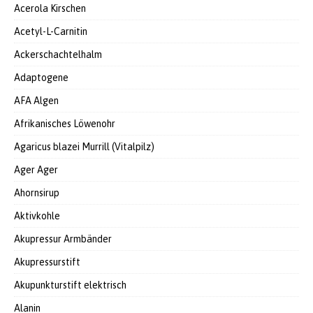
Acerola Kirschen
Acetyl-L-Carnitin
Ackerschachtelhalm
Adaptogene
AFA Algen
Afrikanisches Löwenohr
Agaricus blazei Murrill (Vitalpilz)
Ager Ager
Ahornsirup
Aktivkohle
Akupressur Armbänder
Akupressurstift
Akupunkturstift elektrisch
Alanin