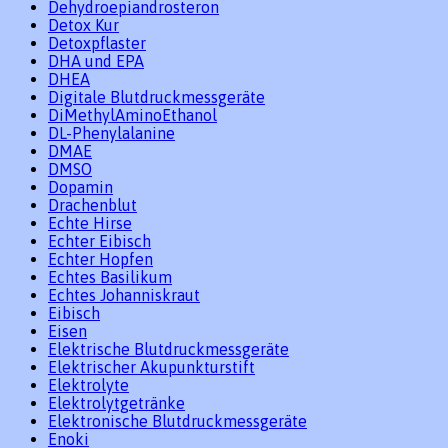
Dehydroepiandrosteron
Detox Kur
Detoxpflaster
DHA und EPA
DHEA
Digitale Blutdruckmessgeräte
DiMethylAminoEthanol
DL-Phenylalanine
DMAE
DMSO
Dopamin
Drachenblut
Echte Hirse
Echter Eibisch
Echter Hopfen
Echtes Basilikum
Echtes Johanniskraut
Eibisch
Eisen
Elektrische Blutdruckmessgeräte
Elektrischer Akupunkturstift
Elektrolyte
Elektrolytgetränke
Elektronische Blutdruckmessgeräte
Enoki