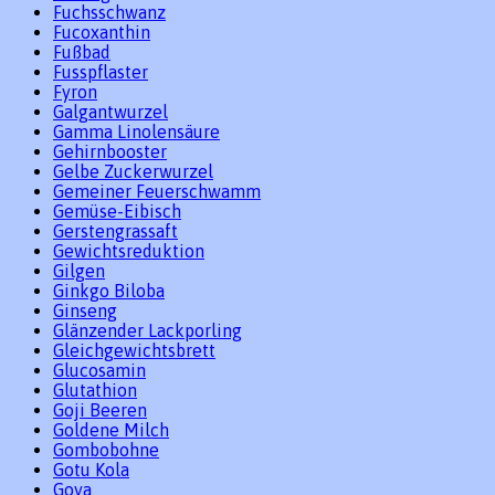
Fuchsschwanz
Fucoxanthin
Fußbad
Fusspflaster
Fyron
Galgantwurzel
Gamma Linolensäure
Gehirnbooster
Gelbe Zuckerwurzel
Gemeiner Feuerschwamm
Gemüse-Eibisch
Gerstengrassaft
Gewichtsreduktion
Gilgen
Ginkgo Biloba
Ginseng
Glänzender Lackporling
Gleichgewichtsbrett
Glucosamin
Glutathion
Goji Beeren
Goldene Milch
Gombobohne
Gotu Kola
Goya