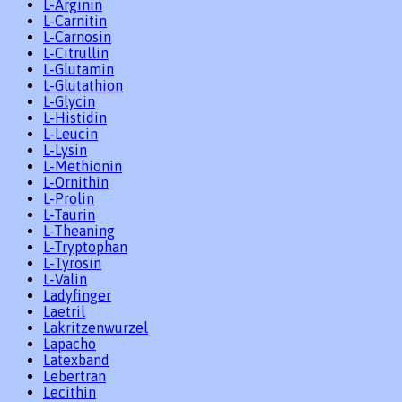
L-Arginin
L-Carnitin
L-Carnosin
L-Citrullin
L-Glutamin
L-Glutathion
L-Glycin
L-Histidin
L-Leucin
L-Lysin
L-Methionin
L-Ornithin
L-Prolin
L-Taurin
L-Theaning
L-Tryptophan
L-Tyrosin
L-Valin
Ladyfinger
Laetril
Lakritzenwurzel
Lapacho
Latexband
Lebertran
Lecithin