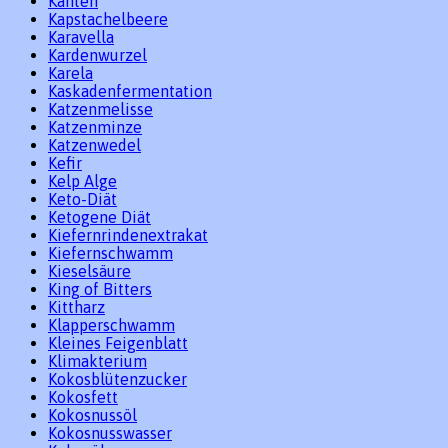
Kanten
Kapstachelbeere
Karavella
Kardenwurzel
Karela
Kaskadenfermentation
Katzenmelisse
Katzenminze
Katzenwedel
Kefir
Kelp Alge
Keto-Diät
Ketogene Diät
Kiefernrindenextrakat
Kiefernschwamm
Kieselsäure
King of Bitters
Kittharz
Klapperschwamm
Kleines Feigenblatt
Klimakterium
Kokosblütenzucker
Kokosfett
Kokosnussöl
Kokosnusswasser