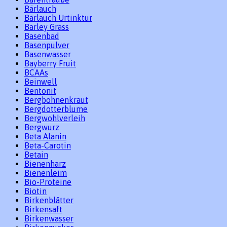
Bärlauch
Bärlauch Urtinktur
Barley Grass
Basenbad
Basenpulver
Basenwasser
Bayberry Fruit
BCAAs
Beinwell
Bentonit
Bergbohnenkraut
Bergdotterblume
Bergwohlverleih
Bergwurz
Beta Alanin
Beta-Carotin
Betain
Bienenharz
Bienenleim
Bio-Proteine
Biotin
Birkenblätter
Birkensaft
Birkenwasser