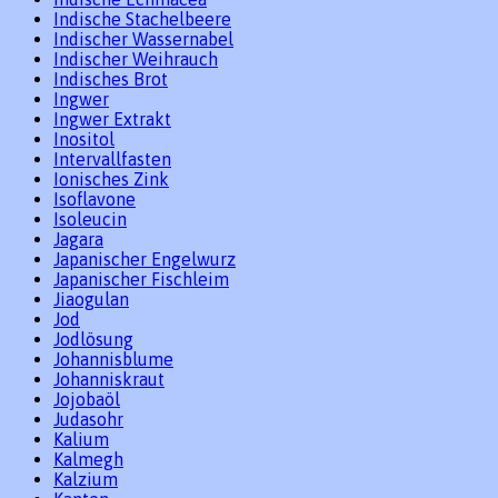
Indische Stachelbeere
Indischer Wassernabel
Indischer Weihrauch
Indisches Brot
Ingwer
Ingwer Extrakt
Inositol
Intervallfasten
Ionisches Zink
Isoflavone
Isoleucin
Jagara
Japanischer Engelwurz
Japanischer Fischleim
Jiaogulan
Jod
Jodlösung
Johannisblume
Johanniskraut
Jojobaöl
Judasohr
Kalium
Kalmegh
Kalzium