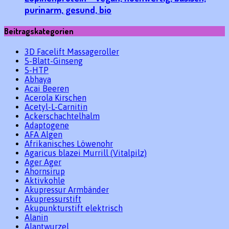
purinarm, gesund, bio
Beitragskategorien
3D Facelift Massageroller
5-Blatt-Ginseng
5-HTP
Abhaya
Acai Beeren
Acerola Kirschen
Acetyl-L-Carnitin
Ackerschachtelhalm
Adaptogene
AFA Algen
Afrikanisches Löwenohr
Agaricus blazei Murrill (Vitalpilz)
Ager Ager
Ahornsirup
Aktivkohle
Akupressur Armbänder
Akupressurstift
Akupunkturstift elektrisch
Alanin
Alantwurzel