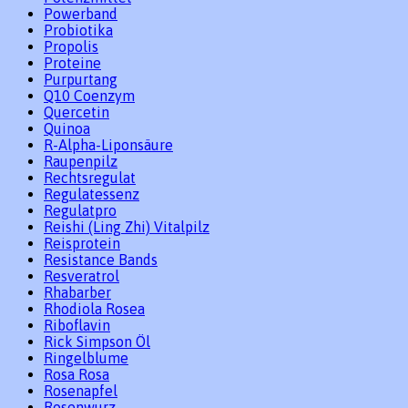
Powerband
Probiotika
Propolis
Proteine
Purpurtang
Q10 Coenzym
Quercetin
Quinoa
R-Alpha-Liponsäure
Raupenpilz
Rechtsregulat
Regulatessenz
Regulatpro
Reishi (Ling Zhi) Vitalpilz
Reisprotein
Resistance Bands
Resveratrol
Rhabarber
Rhodiola Rosea
Riboflavin
Rick Simpson Öl
Ringelblume
Rosa Rosa
Rosenapfel
Rosenwurz