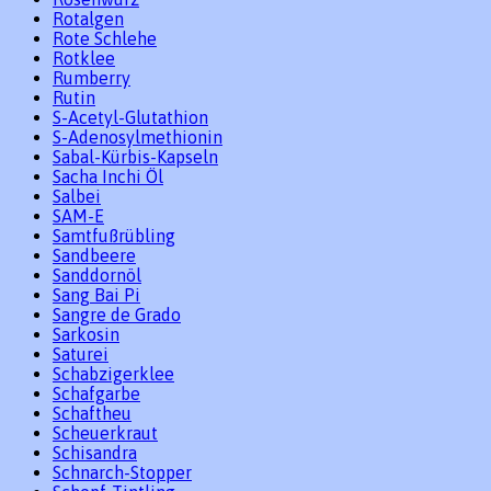
Rotalgen
Rote Schlehe
Rotklee
Rumberry
Rutin
S-Acetyl-Glutathion
S-Adenosylmethionin
Sabal-Kürbis-Kapseln
Sacha Inchi Öl
Salbei
SAM-E
Samtfußrübling
Sandbeere
Sanddornöl
Sang Bai Pi
Sangre de Grado
Sarkosin
Saturei
Schabzigerklee
Schafgarbe
Schaftheu
Scheuerkraut
Schisandra
Schnarch-Stopper