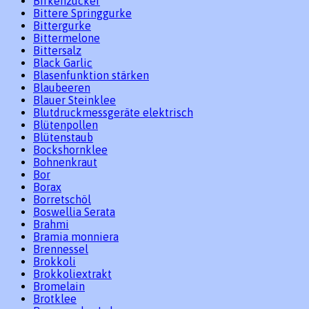
Birkenzucker
Bittere Springgurke
Bittergurke
Bittermelone
Bittersalz
Black Garlic
Blasenfunktion stärken
Blaubeeren
Blauer Steinklee
Blutdruckmessgeräte elektrisch
Blütenpollen
Blütenstaub
Bockshornklee
Bohnenkraut
Bor
Borax
Borretschöl
Boswellia Serata
Brahmi
Bramia monniera
Brennessel
Brokkoli
Brokkoliextrakt
Bromelain
Brotklee