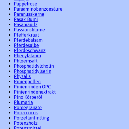
Pappelrose
Paraaminobenzoesäure
Paranusskerne
Pasak Bumi
Pasaniapilz
Passionsblume
Pfefferkraut
Pferdebalsam
Pferdesalbe
Pferdeschwanz
Phenylalanin
Phloemsaft
Phosphatidylcholin
Phosphatidylserin
Physalis
Pinienpollen
Pinienrinden OPC
Pinienrindenextrakt
Pino Körperöl
Plumeria
Pomegranate
Poria cocos
Porzellantintling
Potenzholz
Potenzmittel