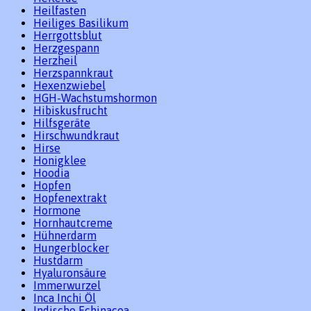
Heilfasten
Heiliges Basilikum
Herrgottsblut
Herzgespann
Herzheil
Herzspannkraut
Hexenzwiebel
HGH-Wachstumshormon
Hibiskusfrucht
Hilfsgeräte
Hirschwundkraut
Hirse
Honigklee
Hoodia
Hopfen
Hopfenextrakt
Hormone
Hornhautcreme
Hühnerdarm
Hungerblocker
Hustdarm
Hyaluronsäure
Immerwurzel
Inca Inchi Öl
Indische Echinacea