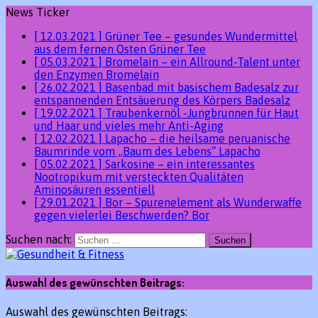
News Ticker
[ 12.03.2021 ]
Grüner Tee – gesundes Wundermittel
aus dem fernen Osten
Grüner Tee
[ 05.03.2021 ]
Bromelain – ein Allround-Talent unter
den Enzymen
Bromelain
[ 26.02.2021 ]
Basenbad mit basischem Badesalz zur
entspannenden Entsäuerung des Körpers
Badesalz
[ 19.02.2021 ]
Traubenkernöl -Jungbrunnen für Haut
und Haar und vieles mehr
Anti-Aging
[ 12.02.2021 ]
Lapacho – die heilsame peruanische
Baumrinde vom „Baum des Lebens“
Lapacho
[ 05.02.2021 ]
Sarkosine – ein interessantes
Nootropikum mit versteckten Qualitäten
Aminosäuren essentiell
[ 29.01.2021 ]
Bor – Spurenelement als Wunderwaffe
gegen vielerlei Beschwerden?
Bor
Suchen nach:
Auswahl des gewünschten Beitrags:
Auswahl des gewünschten Beitrags: