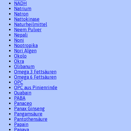
NADH
Natrium
Natron
Nattokinase
Naturheilmittel
Neem Pulver
Nepali
Noni
Nootropika
Nori Algen
Okolo
Okra
Olibanum
Omega 3 Fettsäuren
Omega 6 Fettsäuren
OPC
OPC aus Pinienrinde
Ouabain
PABA
Panaceo
Panax Ginseng
Pangamsäure
Pantothensäure
Papain
Papaya