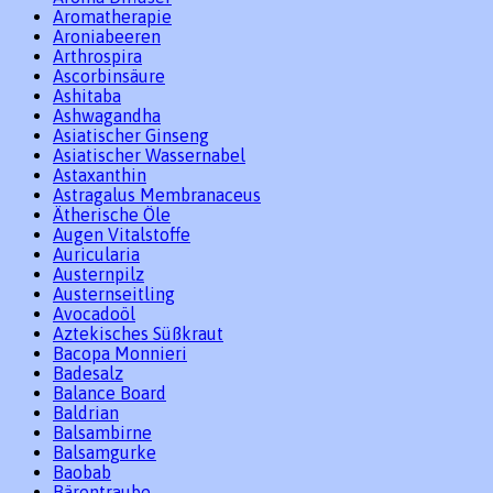
Aromatherapie
Aroniabeeren
Arthrospira
Ascorbinsäure
Ashitaba
Ashwagandha
Asiatischer Ginseng
Asiatischer Wassernabel
Astaxanthin
Astragalus Membranaceus
Ätherische Öle
Augen Vitalstoffe
Auricularia
Austernpilz
Austernseitling
Avocadoöl
Aztekisches Süßkraut
Bacopa Monnieri
Badesalz
Balance Board
Baldrian
Balsambirne
Balsamgurke
Baobab
Bärentraube