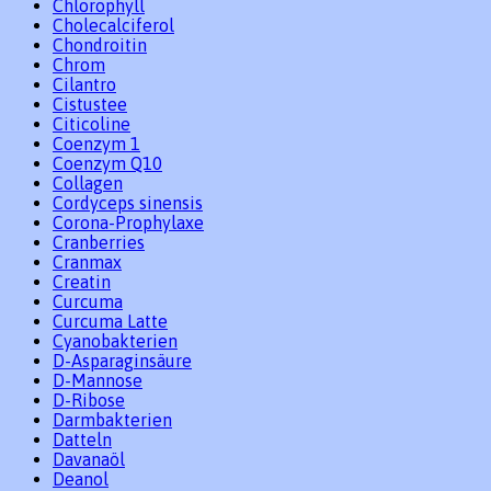
Chlorophyll
Cholecalciferol
Chondroitin
Chrom
Cilantro
Cistustee
Citicoline
Coenzym 1
Coenzym Q10
Collagen
Cordyceps sinensis
Corona-Prophylaxe
Cranberries
Cranmax
Creatin
Curcuma
Curcuma Latte
Cyanobakterien
D-Asparaginsäure
D-Mannose
D-Ribose
Darmbakterien
Datteln
Davanaöl
Deanol