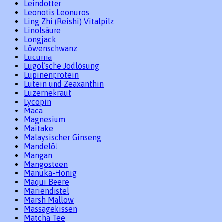
Leindotter
Leonotis Leonuros
Ling Zhi (Reishi) Vitalpilz
Linolsäure
Longjack
Löwenschwanz
Lucuma
Lugol`sche Jodlösung
Lupinenprotein
Lutein und Zeaxanthin
Luzernekraut
Lycopin
Maca
Magnesium
Maitake
Malaysischer Ginseng
Mandelöl
Mangan
Mangosteen
Manuka-Honig
Maqui Beere
Mariendistel
Marsh Mallow
Massagekissen
Matcha Tee