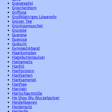
Granatapfel
Griechenhorn
Griffona
Großblättriges Löwenohr
Grüner Tee
Grünlippmuschel
Grüntee
Guarana
Guayusa
Guduchi
Gymnastikband
Haarkomplex
Hagebuttenpulver
Hamamelis
Hanföl
Hanfprotein
Hanfsamen
Hanfsamenöl
Hanftee
Haritaki
Hartschaumrolle
He Shou Wu Wurzelpulver
Heidelbeeren
Heidenpilz
Heilerde