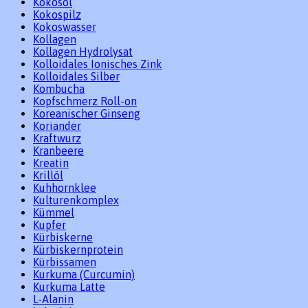
Kokosöl
Kokospilz
Kokoswasser
Kollagen
Kollagen Hydrolysat
Kolloidales Ionisches Zink
Kolloidales Silber
Kombucha
Kopfschmerz Roll-on
Koreanischer Ginseng
Koriander
Kraftwurz
Kranbeere
Kreatin
Krillöl
Kuhhornklee
Kulturenkomplex
Kümmel
Kupfer
Kürbiskerne
Kürbiskernprotein
Kürbissamen
Kurkuma (Curcumin)
Kurkuma Latte
L-Alanin