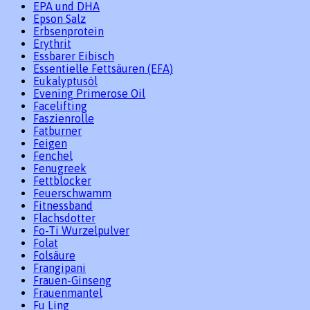
EPA und DHA
Epson Salz
Erbsenprotein
Erythrit
Essbarer Eibisch
Essentielle Fettsäuren (EFA)
Eukalyptusöl
Evening Primerose Oil
Facelifting
Faszienrolle
Fatburner
Feigen
Fenchel
Fenugreek
Fettblocker
Feuerschwamm
Fitnessband
Flachsdotter
Fo-Ti Wurzelpulver
Folat
Folsäure
Frangipani
Frauen-Ginseng
Frauenmantel
Fu Ling