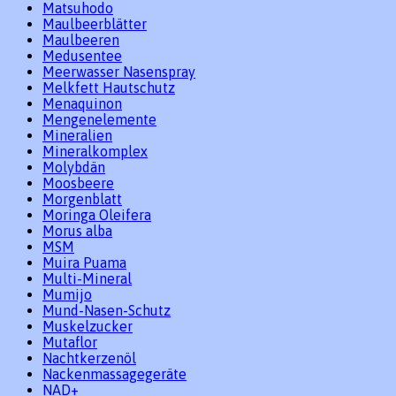
Matsuhodo
Maulbeerblätter
Maulbeeren
Medusentee
Meerwasser Nasenspray
Melkfett Hautschutz
Menaquinon
Mengenelemente
Mineralien
Mineralkomplex
Molybdän
Moosbeere
Morgenblatt
Moringa Oleifera
Morus alba
MSM
Muira Puama
Multi-Mineral
Mumijo
Mund-Nasen-Schutz
Muskelzucker
Mutaflor
Nachtkerzenöl
Nackenmassagegeräte
NAD+