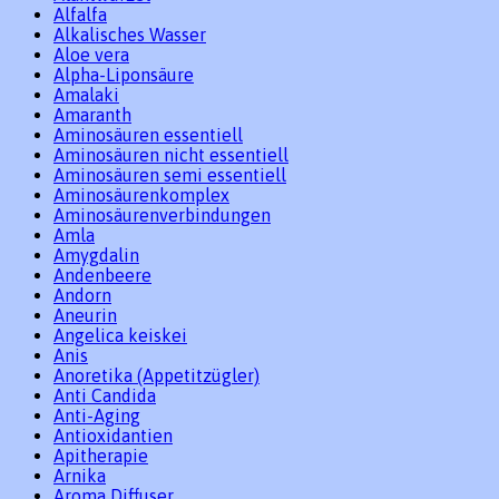
Alfalfa
Alkalisches Wasser
Aloe vera
Alpha-Liponsäure
Amalaki
Amaranth
Aminosäuren essentiell
Aminosäuren nicht essentiell
Aminosäuren semi essentiell
Aminosäurenkomplex
Aminosäurenverbindungen
Amla
Amygdalin
Andenbeere
Andorn
Aneurin
Angelica keiskei
Anis
Anoretika (Appetitzügler)
Anti Candida
Anti-Aging
Antioxidantien
Apitherapie
Arnika
Aroma Diffuser