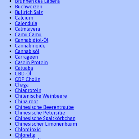
Brunnen des Lebens
Buchweizen
Bullrich Salz
Calcium
Calendula
Calmlavera
Camu Camu
Cannabidiol-Öl
Cannabinoide
Cannabisöl
Carrageen
Casein Protein
Catuaba
CBD-Öl
CDP Cholin
Chaga
Chiaprotein
Chilenische Weinbeere
China root
Chinesische Beerentraube
Chinesische Petersilie
Chinesische Spaltkörbchen
Chinesischer Limonenbaum
Chlordioxid
Chlorella