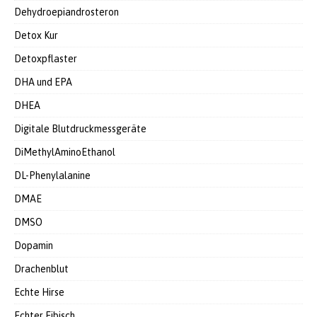
Dehydroepiandrosteron
Detox Kur
Detoxpflaster
DHA und EPA
DHEA
Digitale Blutdruckmessgeräte
DiMethylAminoEthanol
DL-Phenylalanine
DMAE
DMSO
Dopamin
Drachenblut
Echte Hirse
Echter Eibisch