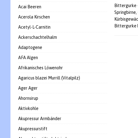
Bittergurke 
Acai Beeren
Springbirne,
Acerola Kirschen
Kürbisgewäc
Bittergurke
Acetyl-L-Carnitin
Ackerschachtelhalm
Adaptogene
AFA Algen
Afrikanisches Löwenohr
Agaricus blazei Murrill (Vitalpilz)
Ager Ager
Ahornsirup
Aktivkohle
Akupressur Armbänder
Akupressurstift