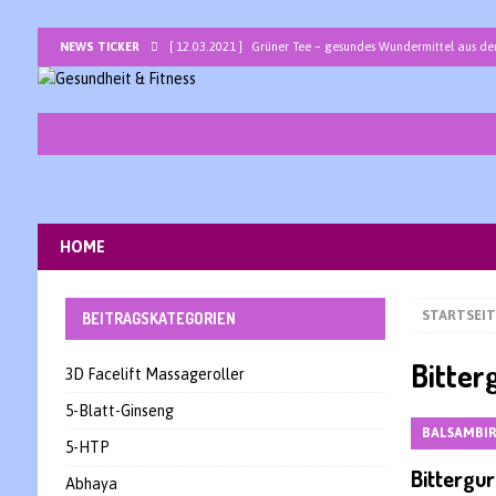
NEWS TICKER
[ 12.03.2021 ]
Grüner Tee – gesundes Wundermittel aus de
[ 05.03.2021 ]
Bromelain – ein Allround-Talent unter den 
[ 26.02.2021 ]
Basenbad mit basischem Badesalz zur ents
[ 19.02.2021 ]
Traubenkernöl -Jungbrunnen für Haut und H
[ 12.02.2021 ]
Lapacho – die heilsame peruanische Baum
[ 05.02.2021 ]
Sarkosine – ein interessantes Nootropikum 
HOME
[ 29.01.2021 ]
Bor – Spurenelement als Wunderwaffe gegen
STARTSEIT
BEITRAGSKATEGORIEN
Bitter
3D Facelift Massageroller
5-Blatt-Ginseng
BALSAMBI
5-HTP
Bittergu
Abhaya