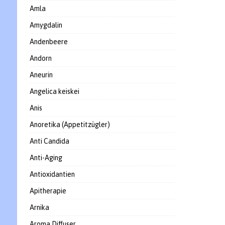
Amla
Amygdalin
Andenbeere
Andorn
Aneurin
Angelica keiskei
Anis
Anoretika (Appetitzügler)
Anti Candida
Anti-Aging
Antioxidantien
Apitherapie
Arnika
Aroma Diffuser