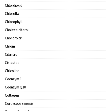
Chlordioxid
Chlorella
Chlorophyll
Cholecalciferol
Chondroitin
Chrom
Cilantro
Cistustee
Citicoline
Coenzym 1
Coenzym Q10
Collagen
Cordyceps sinensis