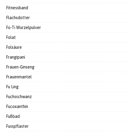
Fitnessband
Flachsdotter
Fo-Ti Wurzelpulver
Folat
Folsäure
Frangipani
Frauen-Ginseng
Frauenmantel
Fu Ling
Fuchsschwanz
Fucoxanthin
Fußbad
Fusspflaster