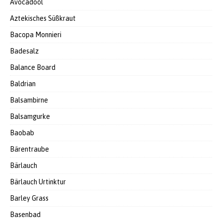
Avocadoöl
Aztekisches Süßkraut
Bacopa Monnieri
Badesalz
Balance Board
Baldrian
Balsambirne
Balsamgurke
Baobab
Bärentraube
Bärlauch
Bärlauch Urtinktur
Barley Grass
Basenbad