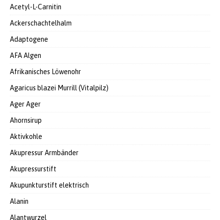
Acetyl-L-Carnitin
Ackerschachtelhalm
Adaptogene
AFA Algen
Afrikanisches Löwenohr
Agaricus blazei Murrill (Vitalpilz)
Ager Ager
Ahornsirup
Aktivkohle
Akupressur Armbänder
Akupressurstift
Akupunkturstift elektrisch
Alanin
Alantwurzel