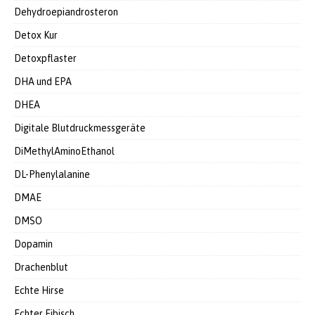
Dehydroepiandrosteron
Detox Kur
Detoxpflaster
DHA und EPA
DHEA
Digitale Blutdruckmessgeräte
DiMethylAminoEthanol
DL-Phenylalanine
DMAE
DMSO
Dopamin
Drachenblut
Echte Hirse
Echter Eibisch