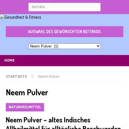
AUSWAHL DES GEWÜNSCHTEN BEITRAGS:
Auswahl
des
gewünschten
HOME
Beitrags:
STARTSEITE
Neem Pulver
Neem Pulver
NATURHEILMITTEL
Neem Pulver – altes Indisches
Allheilmittel für alltägliche Beschwerden