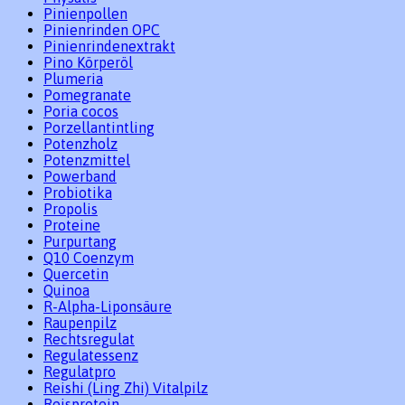
Pinienpollen
Pinienrinden OPC
Pinienrindenextrakt
Pino Körperöl
Plumeria
Pomegranate
Poria cocos
Porzellantintling
Potenzholz
Potenzmittel
Powerband
Probiotika
Propolis
Proteine
Purpurtang
Q10 Coenzym
Quercetin
Quinoa
R-Alpha-Liponsäure
Raupenpilz
Rechtsregulat
Regulatessenz
Regulatpro
Reishi (Ling Zhi) Vitalpilz
Reisprotein