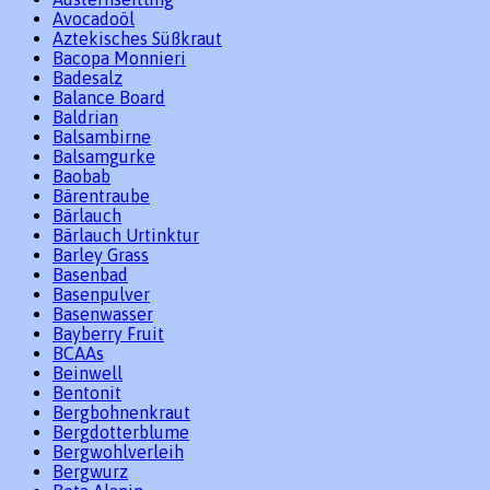
Avocadoöl
Aztekisches Süßkraut
Bacopa Monnieri
Badesalz
Balance Board
Baldrian
Balsambirne
Balsamgurke
Baobab
Bärentraube
Bärlauch
Bärlauch Urtinktur
Barley Grass
Basenbad
Basenpulver
Basenwasser
Bayberry Fruit
BCAAs
Beinwell
Bentonit
Bergbohnenkraut
Bergdotterblume
Bergwohlverleih
Bergwurz