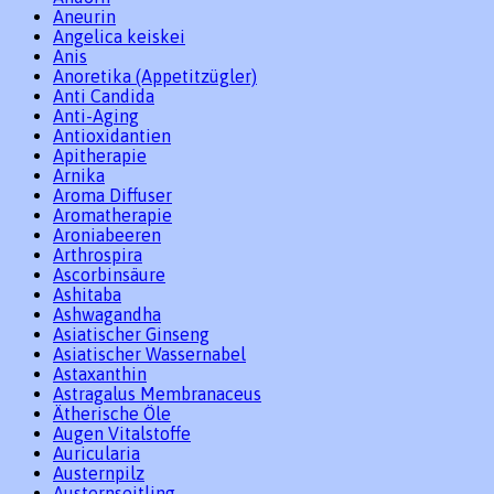
Aneurin
Angelica keiskei
Anis
Anoretika (Appetitzügler)
Anti Candida
Anti-Aging
Antioxidantien
Apitherapie
Arnika
Aroma Diffuser
Aromatherapie
Aroniabeeren
Arthrospira
Ascorbinsäure
Ashitaba
Ashwagandha
Asiatischer Ginseng
Asiatischer Wassernabel
Astaxanthin
Astragalus Membranaceus
Ätherische Öle
Augen Vitalstoffe
Auricularia
Austernpilz
Austernseitling