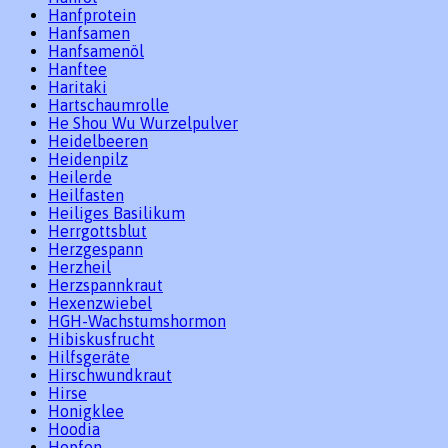
Hanfprotein
Hanfsamen
Hanfsamenöl
Hanftee
Haritaki
Hartschaumrolle
He Shou Wu Wurzelpulver
Heidelbeeren
Heidenpilz
Heilerde
Heilfasten
Heiliges Basilikum
Herrgottsblut
Herzgespann
Herzheil
Herzspannkraut
Hexenzwiebel
HGH-Wachstumshormon
Hibiskusfrucht
Hilfsgeräte
Hirschwundkraut
Hirse
Honigklee
Hoodia
Hopfen