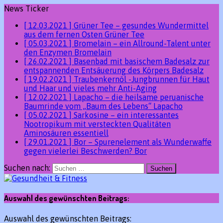
News Ticker
[ 12.03.2021 ]
Grüner Tee – gesundes Wundermittel
aus dem fernen Osten
Grüner Tee
[ 05.03.2021 ]
Bromelain – ein Allround-Talent unter
den Enzymen
Bromelain
[ 26.02.2021 ]
Basenbad mit basischem Badesalz zur
entspannenden Entsäuerung des Körpers
Badesalz
[ 19.02.2021 ]
Traubenkernöl -Jungbrunnen für Haut
und Haar und vieles mehr
Anti-Aging
[ 12.02.2021 ]
Lapacho – die heilsame peruanische
Baumrinde vom „Baum des Lebens“
Lapacho
[ 05.02.2021 ]
Sarkosine – ein interessantes
Nootropikum mit versteckten Qualitäten
Aminosäuren essentiell
[ 29.01.2021 ]
Bor – Spurenelement als Wunderwaffe
gegen vielerlei Beschwerden?
Bor
Suchen nach:
Auswahl des gewünschten Beitrags:
Auswahl des gewünschten Beitrags: