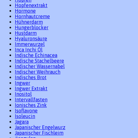
Hopfenextrakt
Hormone
Hornhautcreme
Hühnerdarm
Hungerblocker
Hustdarm
Hyaluronsäure
Immerwurzel
Inca Inchi Öl
Indische Echinacea
Indische Stachelbeere
Indischer Wassernabel
Indischer Weihrauch
Indisches Brot
Ingwer
Ingwer Extrakt
Inositol
Intervallfasten
Ionisches Zink
Isoflavone
Isoleucin
Jagara
Japanischer Engelwurz
Japanischer Fischleim