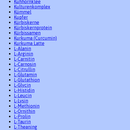
Kuhhornklee
Kulturenkomplex
Kümmel
Kupfer
Kürbiskerne
Kürbiskernprotein
Kürbissamen
Kurkuma (Curcumin)
Kurkuma Latte
L-Alanin
L-Arginin
L-Carnitin
L-Carnosin
L-Citrullin
L-Glutamin
L-Glutathion
L-Glycin
L-Histidin
L-Leucin
L-Lysin
L-Methionin
L-Ornithin
L-Prolin
L-Taurin
L-Theaning