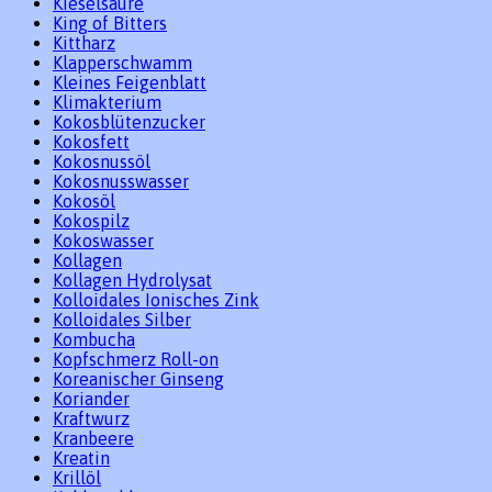
Kieselsäure
King of Bitters
Kittharz
Klapperschwamm
Kleines Feigenblatt
Klimakterium
Kokosblütenzucker
Kokosfett
Kokosnussöl
Kokosnusswasser
Kokosöl
Kokospilz
Kokoswasser
Kollagen
Kollagen Hydrolysat
Kolloidales Ionisches Zink
Kolloidales Silber
Kombucha
Kopfschmerz Roll-on
Koreanischer Ginseng
Koriander
Kraftwurz
Kranbeere
Kreatin
Krillöl