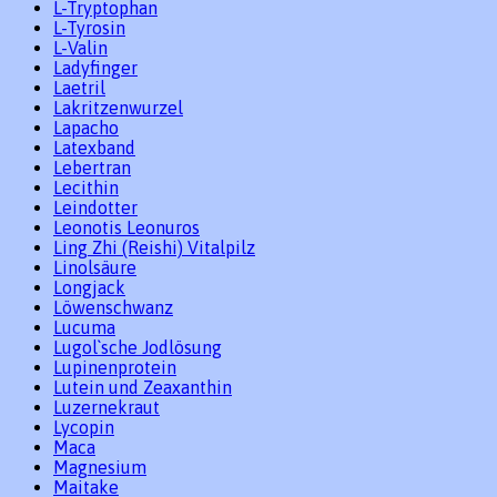
L-Tryptophan
L-Tyrosin
L-Valin
Ladyfinger
Laetril
Lakritzenwurzel
Lapacho
Latexband
Lebertran
Lecithin
Leindotter
Leonotis Leonuros
Ling Zhi (Reishi) Vitalpilz
Linolsäure
Longjack
Löwenschwanz
Lucuma
Lugol`sche Jodlösung
Lupinenprotein
Lutein und Zeaxanthin
Luzernekraut
Lycopin
Maca
Magnesium
Maitake