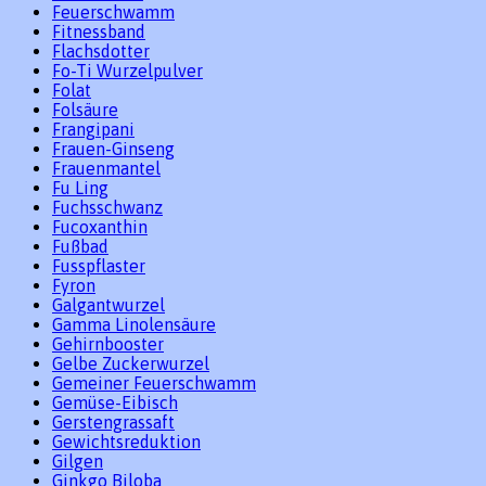
Feuerschwamm
Fitnessband
Flachsdotter
Fo-Ti Wurzelpulver
Folat
Folsäure
Frangipani
Frauen-Ginseng
Frauenmantel
Fu Ling
Fuchsschwanz
Fucoxanthin
Fußbad
Fusspflaster
Fyron
Galgantwurzel
Gamma Linolensäure
Gehirnbooster
Gelbe Zuckerwurzel
Gemeiner Feuerschwamm
Gemüse-Eibisch
Gerstengrassaft
Gewichtsreduktion
Gilgen
Ginkgo Biloba