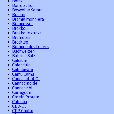
Borax
Borretschöl
Boswellia Serata
Brahmi
Bramia monniera
Brennessel
Brokkoli
Brokkoliextrakt
Bromelain
Brotklee
Brunnen des Lebens
Buchweizen
Bullrich Salz
Calcium
Calendula
Calmlavera
Camu Camu
Cannabidiol-Öl
Cannabinoide
Cannabisöl
Carrageen
Casein Protein
Catuaba
CBD-Öl
CDP Cholin