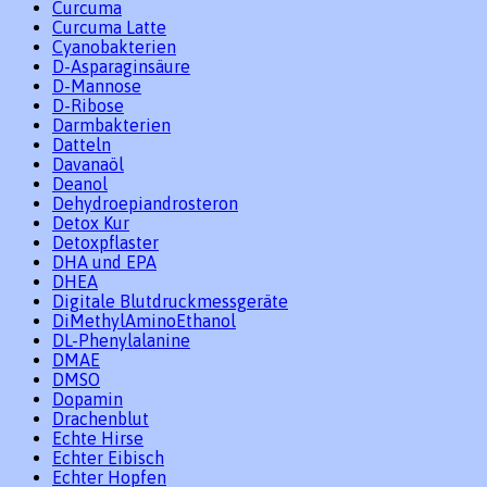
Curcuma
Curcuma Latte
Cyanobakterien
D-Asparaginsäure
D-Mannose
D-Ribose
Darmbakterien
Datteln
Davanaöl
Deanol
Dehydroepiandrosteron
Detox Kur
Detoxpflaster
DHA und EPA
DHEA
Digitale Blutdruckmessgeräte
DiMethylAminoEthanol
DL-Phenylalanine
DMAE
DMSO
Dopamin
Drachenblut
Echte Hirse
Echter Eibisch
Echter Hopfen