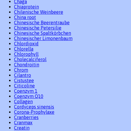
Chaga
Chiaprotein
Chilenische Weinbeere
China root
Chinesische Beerentraube
Chinesische Petersilie
Chinesische Spaltkörbchen
Chinesischer Limonenbaum
Chlordioxid
Chlorella
Chlorophyll
Cholecalciferol
Chondroitin
Chrom
Cilantro
Cistustee
Citicoline
Coenzym 1
Coenzym Q10
Collagen
Cordyceps sinensis
Corona-Prophylaxe
Cranberries
Cranmax
Creatin