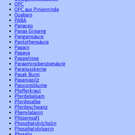
OPC
OPC aus Pinienrinde
Ouabain
PABA
Panaceo
Panax Ginseng
Pangamsäure
Pantothensäure
Papain
Papaya
Pappelrose
Paraaminobenzoesäure
Paranusskerne
Pasak Bumi
Pasaniapilz
Passionsblume
Pfefferkraut
Pferdebalsam
Pferdesalbe
Pferdeschwanz
Phenylalanin
Phloemsaft
Phosphatidylcholin
Phosphatidylserin
Physalis