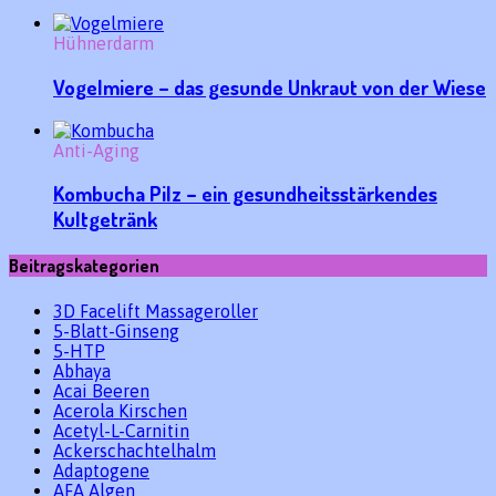
Hühnerdarm
Vogelmiere – das gesunde Unkraut von der Wiese
Anti-Aging
Kombucha Pilz – ein gesundheitsstärkendes
Kultgetränk
Beitragskategorien
3D Facelift Massageroller
5-Blatt-Ginseng
5-HTP
Abhaya
Acai Beeren
Acerola Kirschen
Acetyl-L-Carnitin
Ackerschachtelhalm
Adaptogene
AFA Algen