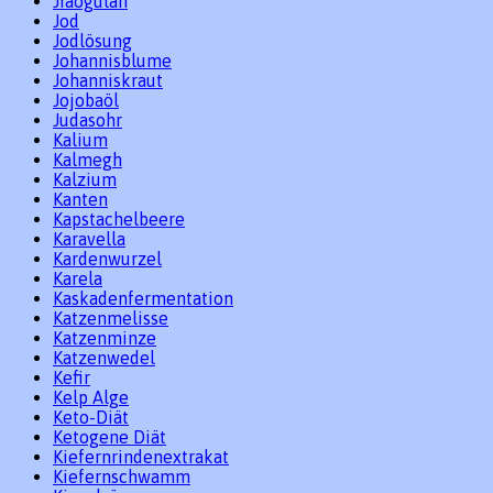
Jiaogulan
Jod
Jodlösung
Johannisblume
Johanniskraut
Jojobaöl
Judasohr
Kalium
Kalmegh
Kalzium
Kanten
Kapstachelbeere
Karavella
Kardenwurzel
Karela
Kaskadenfermentation
Katzenmelisse
Katzenminze
Katzenwedel
Kefir
Kelp Alge
Keto-Diät
Ketogene Diät
Kiefernrindenextrakat
Kiefernschwamm