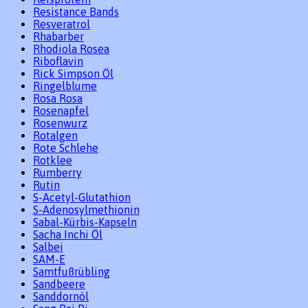
Resistance Bands
Resveratrol
Rhabarber
Rhodiola Rosea
Riboflavin
Rick Simpson Öl
Ringelblume
Rosa Rosa
Rosenapfel
Rosenwurz
Rotalgen
Rote Schlehe
Rotklee
Rumberry
Rutin
S-Acetyl-Glutathion
S-Adenosylmethionin
Sabal-Kürbis-Kapseln
Sacha Inchi Öl
Salbei
SAM-E
Samtfußrübling
Sandbeere
Sanddornöl