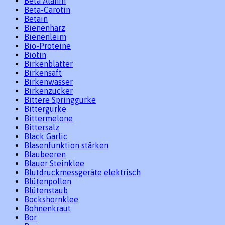
Beta Alanin
Beta-Carotin
Betain
Bienenharz
Bienenleim
Bio-Proteine
Biotin
Birkenblätter
Birkensaft
Birkenwasser
Birkenzucker
Bittere Springgurke
Bittergurke
Bittermelone
Bittersalz
Black Garlic
Blasenfunktion stärken
Blaubeeren
Blauer Steinklee
Blutdruckmessgeräte elektrisch
Blütenpollen
Blütenstaub
Bockshornklee
Bohnenkraut
Bor