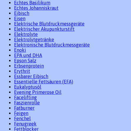
Echtes Basilikum
Echtes Johanniskraut
Eibisch
Eisen
Elektrische Blutdruckmessgeräte
Elektrischer Akupunkturstift
Elektrolyte
Elektrolytgetränke
Elektronische Blutdruckmessgeräte
Enoki
EPA und DHA
Epson Salz
Erbsenprotein
Erythrit
Essbarer Eibisch
Essentielle Fettsäuren (EFA)
Eukalyptusöl
Evening Primerose Oil
Facelifting
Faszienrolle
Fatburner
Feigen
Fenchel
Fenugreek
Fettblocker