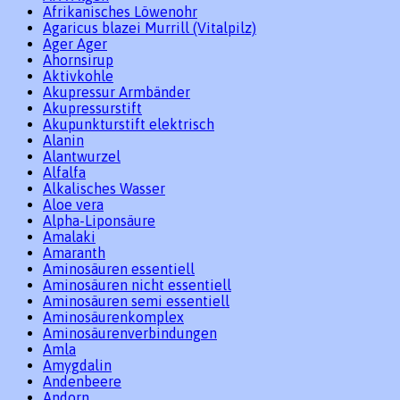
Afrikanisches Löwenohr
Agaricus blazei Murrill (Vitalpilz)
Ager Ager
Ahornsirup
Aktivkohle
Akupressur Armbänder
Akupressurstift
Akupunkturstift elektrisch
Alanin
Alantwurzel
Alfalfa
Alkalisches Wasser
Aloe vera
Alpha-Liponsäure
Amalaki
Amaranth
Aminosäuren essentiell
Aminosäuren nicht essentiell
Aminosäuren semi essentiell
Aminosäurenkomplex
Aminosäurenverbindungen
Amla
Amygdalin
Andenbeere
Andorn