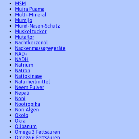
MSM
Muira Puama
Multi-Mineral
Mumijo
Mund-Nasen-Schutz
Muskelzucker
Mutaflor
Nachtkerzenöl
Nackenmassagegeräte
NAD+
NADH
Natrium
Natron
Nattokinase
Naturheilmittel
Neem Pulver
Nepali
Noni
Nootropika
Nori Algen
Okolo
Okra
Olibanum
Omega 3 Fettsäuren
Omega 6 Fettsäuren