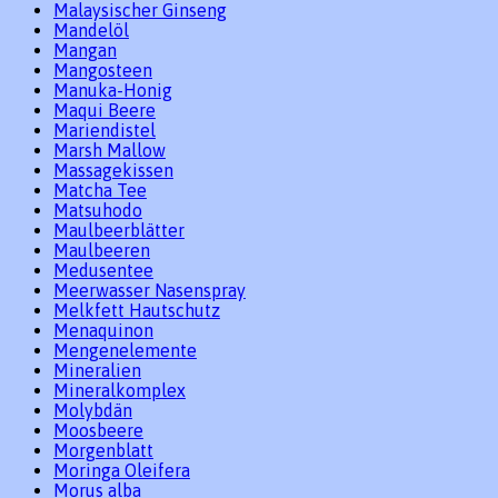
Malaysischer Ginseng
Mandelöl
Mangan
Mangosteen
Manuka-Honig
Maqui Beere
Mariendistel
Marsh Mallow
Massagekissen
Matcha Tee
Matsuhodo
Maulbeerblätter
Maulbeeren
Medusentee
Meerwasser Nasenspray
Melkfett Hautschutz
Menaquinon
Mengenelemente
Mineralien
Mineralkomplex
Molybdän
Moosbeere
Morgenblatt
Moringa Oleifera
Morus alba