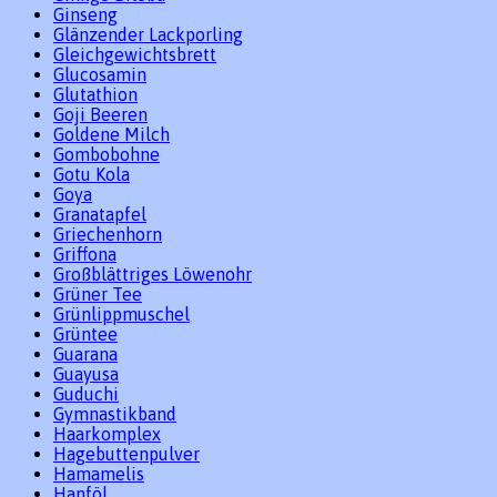
Ginseng
Glänzender Lackporling
Gleichgewichtsbrett
Glucosamin
Glutathion
Goji Beeren
Goldene Milch
Gombobohne
Gotu Kola
Goya
Granatapfel
Griechenhorn
Griffona
Großblättriges Löwenohr
Grüner Tee
Grünlippmuschel
Grüntee
Guarana
Guayusa
Guduchi
Gymnastikband
Haarkomplex
Hagebuttenpulver
Hamamelis
Hanföl