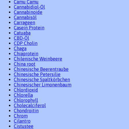
Camu Camu
Cannabidiol-Öl
Cannabinoide
Cannabisöl
Carrageen
Casein Protein
Catuaba
CBD-Öl
CDP Cholin
Chaga
Chiaprotein
Chilenische Weinbeere
China root
Chinesische Beerentraube
Chinesische Petersilie
Chinesische Spaltkörbchen
Chinesischer Limonenbaum
Chlordioxid
Chlorella
Chlorophyll
Cholecalciferol
Chondroitin
Chrom
Cilantro
Cistustee