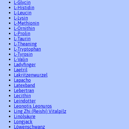
L-Glycin
L-Histidin
L-Leucin
L-Lysin
L-Methionin
L-Ornithin
L-Prolin
L-Taurin
L-Theaning
L-Tryptophan
L-Tyrosin
L-Valin
Ladyfinger
Laetril
Lakritzenwurzel
Lapacho
Latexband
Lebertran
Lecithin
Leindotter
Leonotis Leonuros
Ling Zhi (Reishi) Vitalpilz
Linolsäure
Longjack
Löwenschwanz