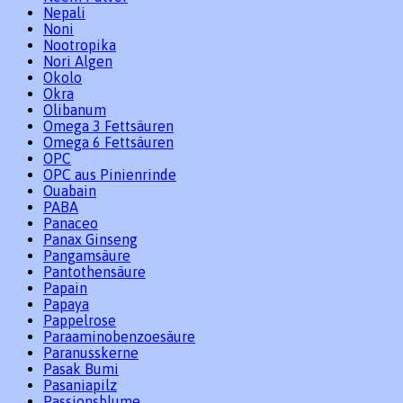
Nepali
Noni
Nootropika
Nori Algen
Okolo
Okra
Olibanum
Omega 3 Fettsäuren
Omega 6 Fettsäuren
OPC
OPC aus Pinienrinde
Ouabain
PABA
Panaceo
Panax Ginseng
Pangamsäure
Pantothensäure
Papain
Papaya
Pappelrose
Paraaminobenzoesäure
Paranusskerne
Pasak Bumi
Pasaniapilz
Passionsblume