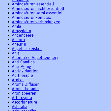
Aminosäuren essentiell
Aminosäuren nicht essentiell
Aminosäuren semi essentiell
Aminosäurenkomplex
Aminosäurenverbindungen
Amla
Amygdalin
Andenbeere
Andorn
Aneurin
Angelica keiskei
Anis
Anoretika (Appetitzügler)
Anti Candida
Anti-Aging
Antioxidantien
Apitherapie
Arnika
Aroma Diffuser
Aromatherapie
Aroniabeeren
Arthrospira
Ascorbinsäure
Ashitaba