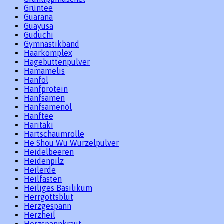
Grüntee
Guarana
Guayusa
Guduchi
Gymnastikband
Haarkomplex
Hagebuttenpulver
Hamamelis
Hanföl
Hanfprotein
Hanfsamen
Hanfsamenöl
Hanftee
Haritaki
Hartschaumrolle
He Shou Wu Wurzelpulver
Heidelbeeren
Heidenpilz
Heilerde
Heilfasten
Heiliges Basilikum
Herrgottsblut
Herzgespann
Herzheil