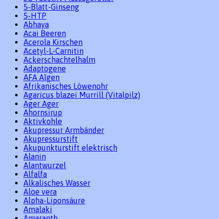
5-Blatt-Ginseng
5-HTP
Abhaya
Acai Beeren
Acerola Kirschen
Acetyl-L-Carnitin
Ackerschachtelhalm
Adaptogene
AFA Algen
Afrikanisches Löwenohr
Agaricus blazei Murrill (Vitalpilz)
Ager Ager
Ahornsirup
Aktivkohle
Akupressur Armbänder
Akupressurstift
Akupunkturstift elektrisch
Alanin
Alantwurzel
Alfalfa
Alkalisches Wasser
Aloe vera
Alpha-Liponsäure
Amalaki
Amaranth