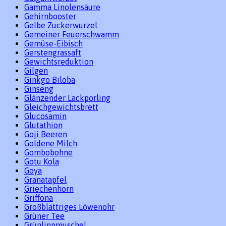
Gamma Linolensäure
Gehirnbooster
Gelbe Zuckerwurzel
Gemeiner Feuerschwamm
Gemüse-Eibisch
Gerstengrassaft
Gewichtsreduktion
Gilgen
Ginkgo Biloba
Ginseng
Glänzender Lackporling
Gleichgewichtsbrett
Glucosamin
Glutathion
Goji Beeren
Goldene Milch
Gombobohne
Gotu Kola
Goya
Granatapfel
Griechenhorn
Griffona
Großblättriges Löwenohr
Grüner Tee
Grünlippmuschel