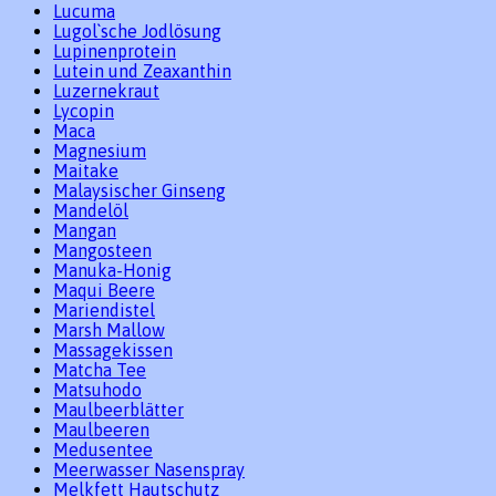
Lucuma
Lugol`sche Jodlösung
Lupinenprotein
Lutein und Zeaxanthin
Luzernekraut
Lycopin
Maca
Magnesium
Maitake
Malaysischer Ginseng
Mandelöl
Mangan
Mangosteen
Manuka-Honig
Maqui Beere
Mariendistel
Marsh Mallow
Massagekissen
Matcha Tee
Matsuhodo
Maulbeerblätter
Maulbeeren
Medusentee
Meerwasser Nasenspray
Melkfett Hautschutz