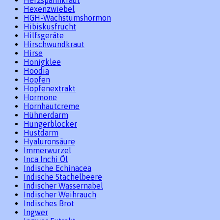
Herzspannkraut
Hexenzwiebel
HGH-Wachstumshormon
Hibiskusfrucht
Hilfsgeräte
Hirschwundkraut
Hirse
Honigklee
Hoodia
Hopfen
Hopfenextrakt
Hormone
Hornhautcreme
Hühnerdarm
Hungerblocker
Hustdarm
Hyaluronsäure
Immerwurzel
Inca Inchi Öl
Indische Echinacea
Indische Stachelbeere
Indischer Wassernabel
Indischer Weihrauch
Indisches Brot
Ingwer