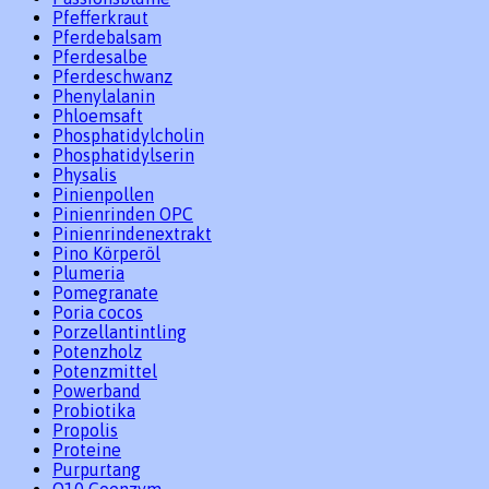
Pfefferkraut
Pferdebalsam
Pferdesalbe
Pferdeschwanz
Phenylalanin
Phloemsaft
Phosphatidylcholin
Phosphatidylserin
Physalis
Pinienpollen
Pinienrinden OPC
Pinienrindenextrakt
Pino Körperöl
Plumeria
Pomegranate
Poria cocos
Porzellantintling
Potenzholz
Potenzmittel
Powerband
Probiotika
Propolis
Proteine
Purpurtang