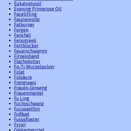
Eukalyptusöl
Evening Primerose Oil
Facelifting
Faszienrolle
Fatburner
Feigen
Fenchel
Fenugreek
Fettblocker
Feuerschwamm
Fitnessband
Flachsdotter
Fo-Ti Wurzelpulver
Folat
Folsäure
Frangipani
Frauen-Ginseng
Frauenmantel
Fu Ling
Fuchsschwanz
Fucoxanthin
Fußbad
Fusspflaster
Fyron
Galgantwurzel