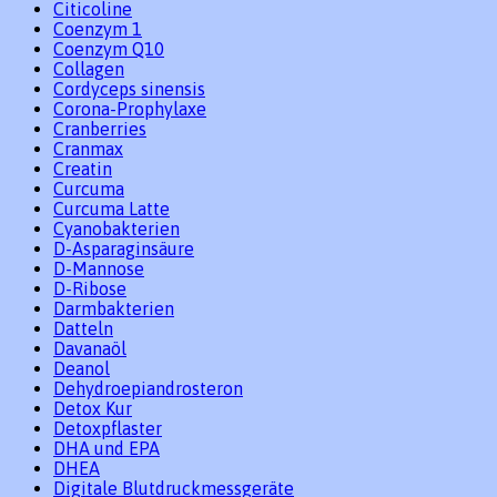
Citicoline
Coenzym 1
Coenzym Q10
Collagen
Cordyceps sinensis
Corona-Prophylaxe
Cranberries
Cranmax
Creatin
Curcuma
Curcuma Latte
Cyanobakterien
D-Asparaginsäure
D-Mannose
D-Ribose
Darmbakterien
Datteln
Davanaöl
Deanol
Dehydroepiandrosteron
Detox Kur
Detoxpflaster
DHA und EPA
DHEA
Digitale Blutdruckmessgeräte