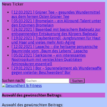
News Ticker
[ 12.03.2021 ]
Grüner Tee – gesundes Wundermittel
aus dem fernen Osten
Grüner Tee
[ 05.03.2021 ]
Bromelain – ein Allround-Talent unter
den Enzymen
Bromelain
[ 26.02.2021 ]
Basenbad mit basischem Badesalz zur
entspannenden Entsäuerung des Körpers
Badesalz
[ 19.02.2021 ]
Traubenkernöl -Jungbrunnen für Haut
und Haar und vieles mehr
Anti-Aging
[ 12.02.2021 ]
Lapacho – die heilsame peruanische
Baumrinde vom „Baum des Lebens“
Lapacho
[ 05.02.2021 ]
Sarkosine – ein interessantes
Nootropikum mit versteckten Qualitäten
Aminosäuren essentiell
[ 29.01.2021 ]
Bor – Spurenelement als Wunderwaffe
gegen vielerlei Beschwerden?
Bor
Suchen nach:
Auswahl des gewünschten Beitrags:
Auswahl des gewünschten Beitrags: