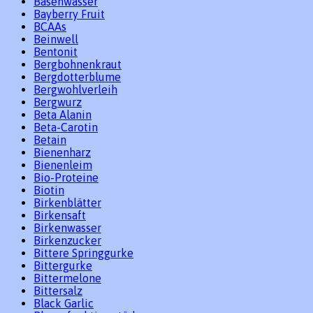
Basenwasser
Bayberry Fruit
BCAAs
Beinwell
Bentonit
Bergbohnenkraut
Bergdotterblume
Bergwohlverleih
Bergwurz
Beta Alanin
Beta-Carotin
Betain
Bienenharz
Bienenleim
Bio-Proteine
Biotin
Birkenblätter
Birkensaft
Birkenwasser
Birkenzucker
Bittere Springgurke
Bittergurke
Bittermelone
Bittersalz
Black Garlic