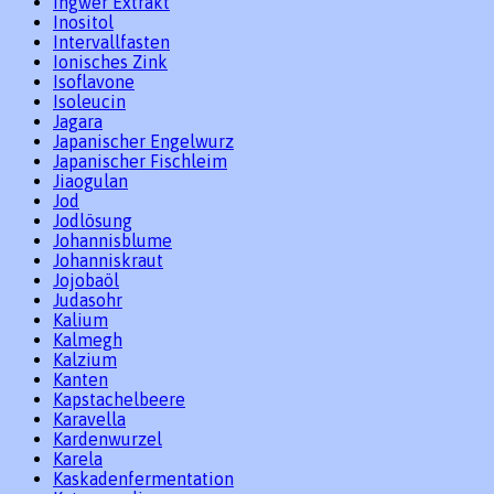
Ingwer Extrakt
Inositol
Intervallfasten
Ionisches Zink
Isoflavone
Isoleucin
Jagara
Japanischer Engelwurz
Japanischer Fischleim
Jiaogulan
Jod
Jodlösung
Johannisblume
Johanniskraut
Jojobaöl
Judasohr
Kalium
Kalmegh
Kalzium
Kanten
Kapstachelbeere
Karavella
Kardenwurzel
Karela
Kaskadenfermentation