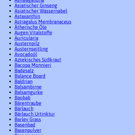
Ashwagandha
Asiatischer Ginseng
Asiatischer Wassernabel
Astaxanthin
Astragalus Membranaceus
Ätherische Öle
Augen Vitalstoffe
Auricularia
Austernpilz
Austernseitling
Avocadoöl
Aztekisches Süßkraut
Bacopa Monnieri
Badesalz
Balance Board
Baldrian
Balsambirne
Balsamgurke
Baobab
Bärentraube
Bärlauch
Bärlauch Urtinktur
Barley Grass
Basenbad
Basenpulver