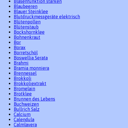
Blasenfunktion stärken
Blaubeeren
Blauer Steinklee
Blutdruckmessgeräte elektrisch
Blütenpollen
Blütenstaub
Bockshornklee
Bohnenkraut
Bor
Borax
Borretschöl
Boswellia Serata
Brahmi
Bramia monniera
Brennessel
Brokkoli
Brokkoliextrakt
Bromelain
Brotklee
Brunnen des Lebens
Buchweizen
Bullrich Salz
Calcium
Calendula
Calmlavera