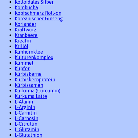
Kolloidales Silber
Kombucha
Kopfschmerz Roll-on
Koreanischer Ginseng
Koriander
Kraftwurz
Kranbeere
Kreatin
Krillöl
Kuhhornklee
Kulturenkomplex
Kümmel
Kupfer
Kürbiskerne
Kürbiskernprotein
Kürbissamen
Kurkuma (Curcumin)
Kurkuma Latte
L-Alanin
L-Arginin
L-Carnitin
L-Carnosin
L-Citrullin
L-Glutamin
L-Glutathion