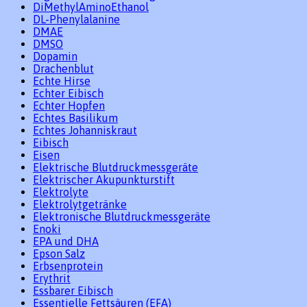
DiMethylAminoEthanol
DL-Phenylalanine
DMAE
DMSO
Dopamin
Drachenblut
Echte Hirse
Echter Eibisch
Echter Hopfen
Echtes Basilikum
Echtes Johanniskraut
Eibisch
Eisen
Elektrische Blutdruckmessgeräte
Elektrischer Akupunkturstift
Elektrolyte
Elektrolytgetränke
Elektronische Blutdruckmessgeräte
Enoki
EPA und DHA
Epson Salz
Erbsenprotein
Erythrit
Essbarer Eibisch
Essentielle Fettsäuren (EFA)