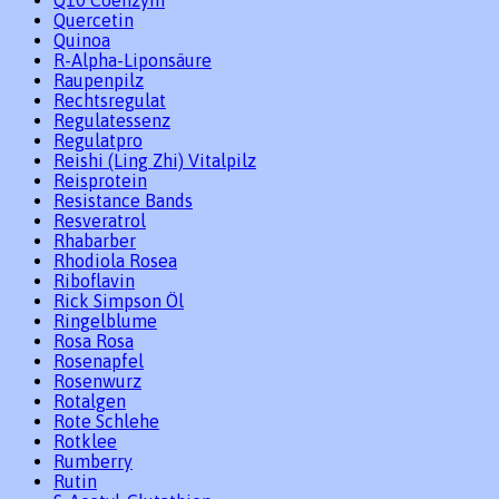
Q10 Coenzym
Quercetin
Quinoa
R-Alpha-Liponsäure
Raupenpilz
Rechtsregulat
Regulatessenz
Regulatpro
Reishi (Ling Zhi) Vitalpilz
Reisprotein
Resistance Bands
Resveratrol
Rhabarber
Rhodiola Rosea
Riboflavin
Rick Simpson Öl
Ringelblume
Rosa Rosa
Rosenapfel
Rosenwurz
Rotalgen
Rote Schlehe
Rotklee
Rumberry
Rutin