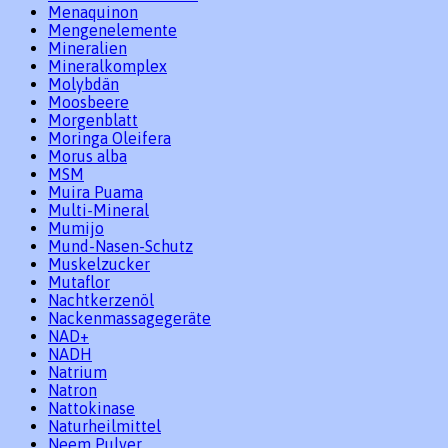
Menaquinon
Mengenelemente
Mineralien
Mineralkomplex
Molybdän
Moosbeere
Morgenblatt
Moringa Oleifera
Morus alba
MSM
Muira Puama
Multi-Mineral
Mumijo
Mund-Nasen-Schutz
Muskelzucker
Mutaflor
Nachtkerzenöl
Nackenmassagegeräte
NAD+
NADH
Natrium
Natron
Nattokinase
Naturheilmittel
Neem Pulver