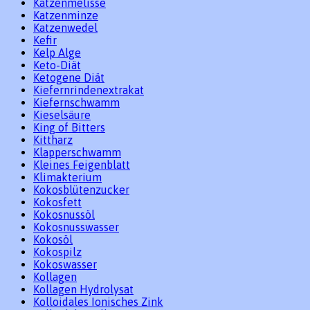
Katzenmelisse
Katzenminze
Katzenwedel
Kefir
Kelp Alge
Keto-Diät
Ketogene Diät
Kiefernrindenextrakat
Kiefernschwamm
Kieselsäure
King of Bitters
Kittharz
Klapperschwamm
Kleines Feigenblatt
Klimakterium
Kokosblütenzucker
Kokosfett
Kokosnussöl
Kokosnusswasser
Kokosöl
Kokospilz
Kokoswasser
Kollagen
Kollagen Hydrolysat
Kolloidales Ionisches Zink