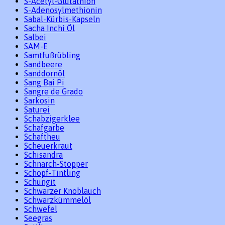
S-Acetyl-Glutathion
S-Adenosylmethionin
Sabal-Kürbis-Kapseln
Sacha Inchi Öl
Salbei
SAM-E
Samtfußrübling
Sandbeere
Sanddornöl
Sang Bai Pi
Sangre de Grado
Sarkosin
Saturei
Schabzigerklee
Schafgarbe
Schaftheu
Scheuerkraut
Schisandra
Schnarch-Stopper
Schopf-Tintling
Schungit
Schwarzer Knoblauch
Schwarzkümmelöl
Schwefel
Seegras