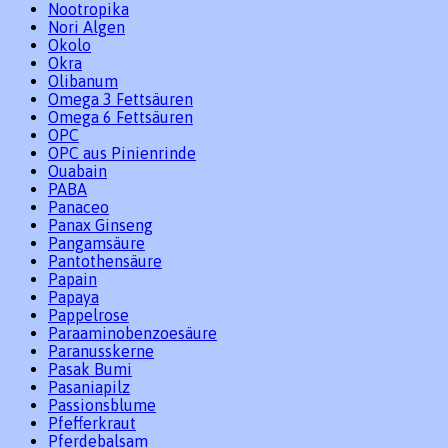
Nootropika
Nori Algen
Okolo
Okra
Olibanum
Omega 3 Fettsäuren
Omega 6 Fettsäuren
OPC
OPC aus Pinienrinde
Ouabain
PABA
Panaceo
Panax Ginseng
Pangamsäure
Pantothensäure
Papain
Papaya
Pappelrose
Paraaminobenzoesäure
Paranusskerne
Pasak Bumi
Pasaniapilz
Passionsblume
Pfefferkraut
Pferdebalsam