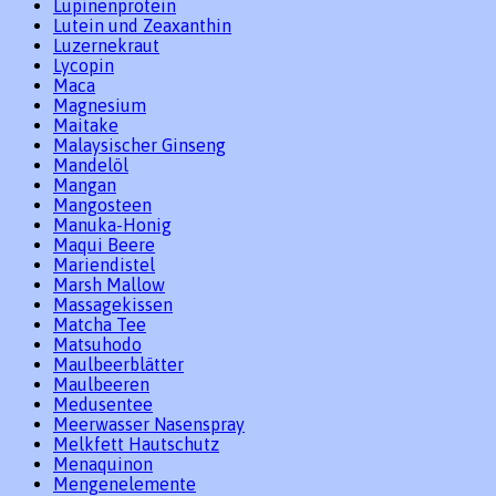
Lupinenprotein
Lutein und Zeaxanthin
Luzernekraut
Lycopin
Maca
Magnesium
Maitake
Malaysischer Ginseng
Mandelöl
Mangan
Mangosteen
Manuka-Honig
Maqui Beere
Mariendistel
Marsh Mallow
Massagekissen
Matcha Tee
Matsuhodo
Maulbeerblätter
Maulbeeren
Medusentee
Meerwasser Nasenspray
Melkfett Hautschutz
Menaquinon
Mengenelemente