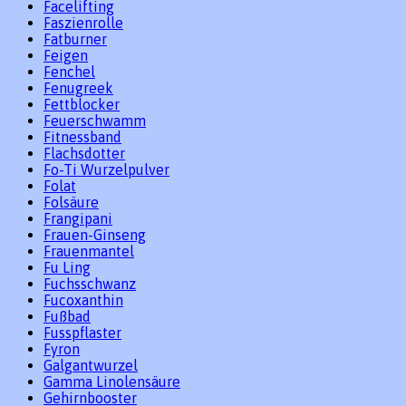
Facelifting
Faszienrolle
Fatburner
Feigen
Fenchel
Fenugreek
Fettblocker
Feuerschwamm
Fitnessband
Flachsdotter
Fo-Ti Wurzelpulver
Folat
Folsäure
Frangipani
Frauen-Ginseng
Frauenmantel
Fu Ling
Fuchsschwanz
Fucoxanthin
Fußbad
Fusspflaster
Fyron
Galgantwurzel
Gamma Linolensäure
Gehirnbooster