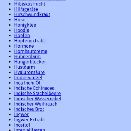
Hibiskusfrucht
Hilfsgeräte
Hirschwundkraut
Hirse
Honigklee
Hoodia
Hopfen
Hopfenextrakt
Hormone
Hornhautcreme
Hühnerdarm
Hungerblocker
Hustdarm
Hyaluronsäure
Immerwurzel
Inca Inchi Öl
Indische Echinacea
Indische Stachelbeere
Indischer Wassernabel
Indischer Weihrauch
Indisches Brot
Ingwer
Ingwer Extrakt
Inositol
Intervallfasten