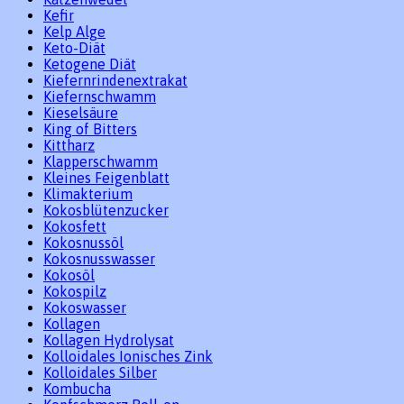
Kefir
Kelp Alge
Keto-Diät
Ketogene Diät
Kiefernrindenextrakat
Kiefernschwamm
Kieselsäure
King of Bitters
Kittharz
Klapperschwamm
Kleines Feigenblatt
Klimakterium
Kokosblütenzucker
Kokosfett
Kokosnussöl
Kokosnusswasser
Kokosöl
Kokospilz
Kokoswasser
Kollagen
Kollagen Hydrolysat
Kolloidales Ionisches Zink
Kolloidales Silber
Kombucha