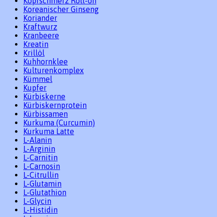
Kopfschmerz Roll-on
Koreanischer Ginseng
Koriander
Kraftwurz
Kranbeere
Kreatin
Krillöl
Kuhhornklee
Kulturenkomplex
Kümmel
Kupfer
Kürbiskerne
Kürbiskernprotein
Kürbissamen
Kurkuma (Curcumin)
Kurkuma Latte
L-Alanin
L-Arginin
L-Carnitin
L-Carnosin
L-Citrullin
L-Glutamin
L-Glutathion
L-Glycin
L-Histidin