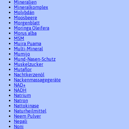
Mineralien
Mineralkomplex
Molybdän
Moosbeere
Morgenblatt
Moringa Oleifera
Morus alba
MSM
Muira Puama
Multi-Mineral
Mumijo
Mund-Nasen-Schutz
Muskelzucker
Mutaflor
Nachtkerzenöl
Nackenmassagegeräte
NAD+
NADH
Natrium
Natron
Nattokinase
Naturheilmittel
Neem Pulver
Nepali
Noni