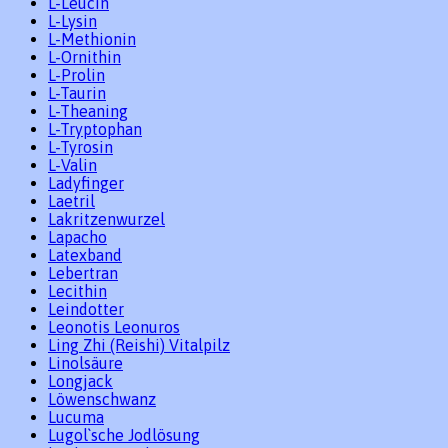
L-Leucin
L-Lysin
L-Methionin
L-Ornithin
L-Prolin
L-Taurin
L-Theaning
L-Tryptophan
L-Tyrosin
L-Valin
Ladyfinger
Laetril
Lakritzenwurzel
Lapacho
Latexband
Lebertran
Lecithin
Leindotter
Leonotis Leonuros
Ling Zhi (Reishi) Vitalpilz
Linolsäure
Longjack
Löwenschwanz
Lucuma
Lugol`sche Jodlösung