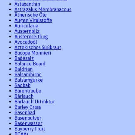
Astaxanthin
Astragalus Membranaceus
Ätherische Öle
Augen Vitalstoffe
Auricularia
Austernpilz
Austernseitling
Avocadoöl
Aztekisches Süßkraut
Bacopa Monnieri
Badesalz
Balance Board
Baldrian
Balsambirne
Balsamgurke
Baobab
Bärentraube
Bärlauch
Bärlauch Urtinktur
Barley Grass
Basenbad
Basenpulver
Basenwasser
Bayberry Fruit
BCAAs