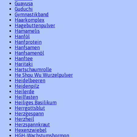
Guayusa
Guduchi
Gymnastikband
Haarkomplex
Hagebuttenpulver
Hamamelis
Hanföl
Hanfprotein
Hanfsamen
Hanfsamenöl
Hanftee
Haritaki
Hartschaumrolle
He Shou Wu Wurzelpulver
Heidelbeeren
Heidenpilz
Heilerde
Heilfasten
Heiliges Basilikum
Herrgottsblut
Herzgespann
Herzheil
Herzspannkraut
Hexenzwiebel
HGH-Wachstumshormon