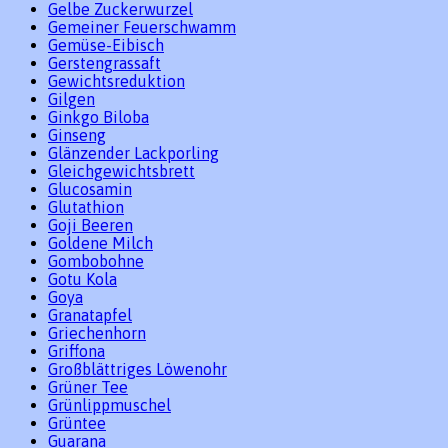
Gelbe Zuckerwurzel
Gemeiner Feuerschwamm
Gemüse-Eibisch
Gerstengrassaft
Gewichtsreduktion
Gilgen
Ginkgo Biloba
Ginseng
Glänzender Lackporling
Gleichgewichtsbrett
Glucosamin
Glutathion
Goji Beeren
Goldene Milch
Gombobohne
Gotu Kola
Goya
Granatapfel
Griechenhorn
Griffona
Großblättriges Löwenohr
Grüner Tee
Grünlippmuschel
Grüntee
Guarana