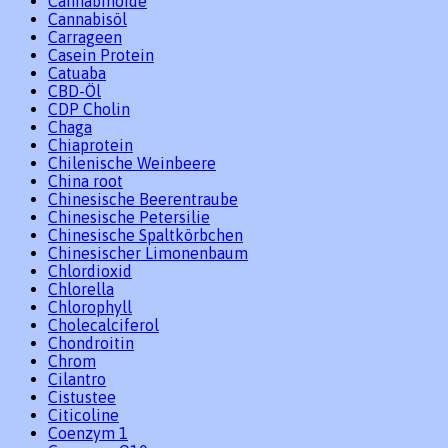
Cannabinoide
Cannabisöl
Carrageen
Casein Protein
Catuaba
CBD-Öl
CDP Cholin
Chaga
Chiaprotein
Chilenische Weinbeere
China root
Chinesische Beerentraube
Chinesische Petersilie
Chinesische Spaltkörbchen
Chinesischer Limonenbaum
Chlordioxid
Chlorella
Chlorophyll
Cholecalciferol
Chondroitin
Chrom
Cilantro
Cistustee
Citicoline
Coenzym 1