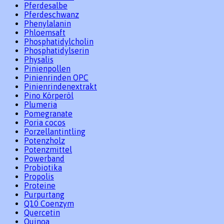
Pferdesalbe
Pferdeschwanz
Phenylalanin
Phloemsaft
Phosphatidylcholin
Phosphatidylserin
Physalis
Pinienpollen
Pinienrinden OPC
Pinienrindenextrakt
Pino Körperöl
Plumeria
Pomegranate
Poria cocos
Porzellantintling
Potenzholz
Potenzmittel
Powerband
Probiotika
Propolis
Proteine
Purpurtang
Q10 Coenzym
Quercetin
Quinoa