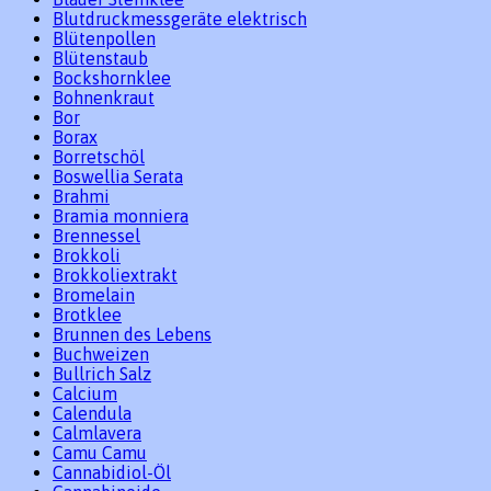
Blutdruckmessgeräte elektrisch
Blütenpollen
Blütenstaub
Bockshornklee
Bohnenkraut
Bor
Borax
Borretschöl
Boswellia Serata
Brahmi
Bramia monniera
Brennessel
Brokkoli
Brokkoliextrakt
Bromelain
Brotklee
Brunnen des Lebens
Buchweizen
Bullrich Salz
Calcium
Calendula
Calmlavera
Camu Camu
Cannabidiol-Öl