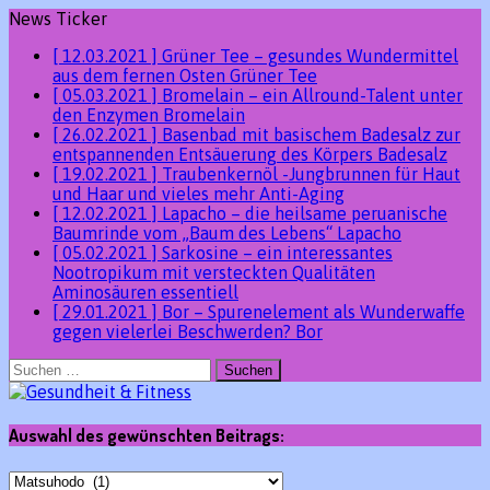
News Ticker
[ 12.03.2021 ]
Grüner Tee – gesundes Wundermittel
aus dem fernen Osten
Grüner Tee
[ 05.03.2021 ]
Bromelain – ein Allround-Talent unter
den Enzymen
Bromelain
[ 26.02.2021 ]
Basenbad mit basischem Badesalz zur
entspannenden Entsäuerung des Körpers
Badesalz
[ 19.02.2021 ]
Traubenkernöl -Jungbrunnen für Haut
und Haar und vieles mehr
Anti-Aging
[ 12.02.2021 ]
Lapacho – die heilsame peruanische
Baumrinde vom „Baum des Lebens“
Lapacho
[ 05.02.2021 ]
Sarkosine – ein interessantes
Nootropikum mit versteckten Qualitäten
Aminosäuren essentiell
[ 29.01.2021 ]
Bor – Spurenelement als Wunderwaffe
gegen vielerlei Beschwerden?
Bor
Suchen
nach:
Auswahl des gewünschten Beitrags:
Auswahl