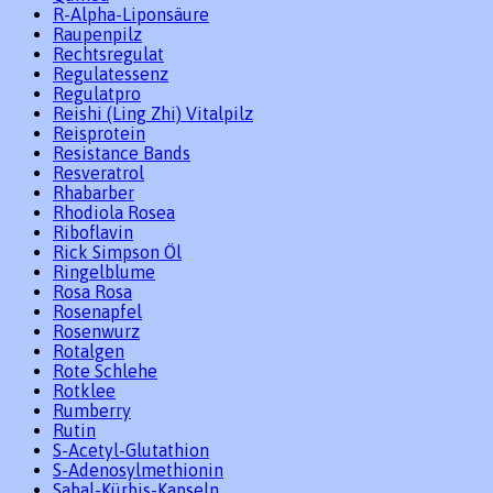
R-Alpha-Liponsäure
Raupenpilz
Rechtsregulat
Regulatessenz
Regulatpro
Reishi (Ling Zhi) Vitalpilz
Reisprotein
Resistance Bands
Resveratrol
Rhabarber
Rhodiola Rosea
Riboflavin
Rick Simpson Öl
Ringelblume
Rosa Rosa
Rosenapfel
Rosenwurz
Rotalgen
Rote Schlehe
Rotklee
Rumberry
Rutin
S-Acetyl-Glutathion
S-Adenosylmethionin
Sabal-Kürbis-Kapseln