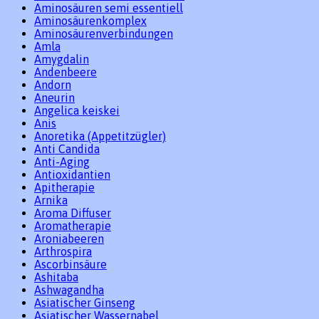
Aminosäuren semi essentiell
Aminosäurenkomplex
Aminosäurenverbindungen
Amla
Amygdalin
Andenbeere
Andorn
Aneurin
Angelica keiskei
Anis
Anoretika (Appetitzügler)
Anti Candida
Anti-Aging
Antioxidantien
Apitherapie
Arnika
Aroma Diffuser
Aromatherapie
Aroniabeeren
Arthrospira
Ascorbinsäure
Ashitaba
Ashwagandha
Asiatischer Ginseng
Asiatischer Wassernabel