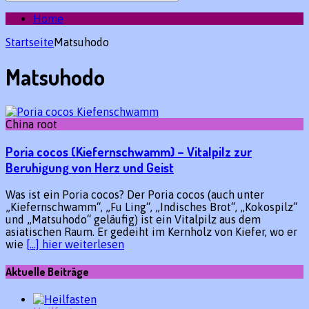
des
gewünschten
Home
Beitrags:
Startseite
Matsuhodo
Matsuhodo
China root
Poria cocos (Kiefernschwamm) – Vitalpilz zur
Beruhigung von Herz und Geist
Was ist ein Poria cocos? Der Poria cocos (auch unter
„Kiefernschwamm“, „Fu Ling“, „Indisches Brot“, „Kokospilz“
und „Matsuhodo“ geläufig) ist ein Vitalpilz aus dem
asiatischen Raum. Er gedeiht im Kernholz von Kiefer, wo er
wie
[…] hier weiterlesen
Aktuelle Beiträge