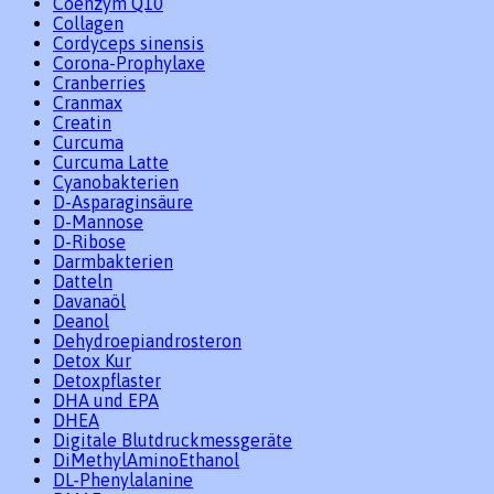
Coenzym Q10
Collagen
Cordyceps sinensis
Corona-Prophylaxe
Cranberries
Cranmax
Creatin
Curcuma
Curcuma Latte
Cyanobakterien
D-Asparaginsäure
D-Mannose
D-Ribose
Darmbakterien
Datteln
Davanaöl
Deanol
Dehydroepiandrosteron
Detox Kur
Detoxpflaster
DHA und EPA
DHEA
Digitale Blutdruckmessgeräte
DiMethylAminoEthanol
DL-Phenylalanine