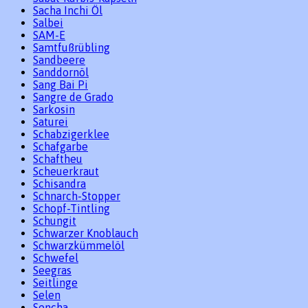
Sacha Inchi Öl
Salbei
SAM-E
Samtfußrübling
Sandbeere
Sanddornöl
Sang Bai Pi
Sangre de Grado
Sarkosin
Saturei
Schabzigerklee
Schafgarbe
Schaftheu
Scheuerkraut
Schisandra
Schnarch-Stopper
Schopf-Tintling
Schungit
Schwarzer Knoblauch
Schwarzkümmelöl
Schwefel
Seegras
Seitlinge
Selen
Sencha