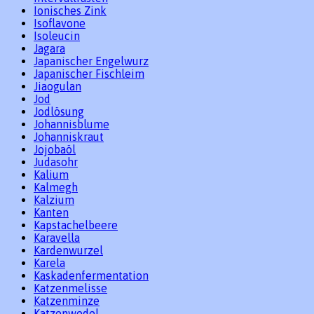
Ionisches Zink
Isoflavone
Isoleucin
Jagara
Japanischer Engelwurz
Japanischer Fischleim
Jiaogulan
Jod
Jodlösung
Johannisblume
Johanniskraut
Jojobaöl
Judasohr
Kalium
Kalmegh
Kalzium
Kanten
Kapstachelbeere
Karavella
Kardenwurzel
Karela
Kaskadenfermentation
Katzenmelisse
Katzenminze
Katzenwedel