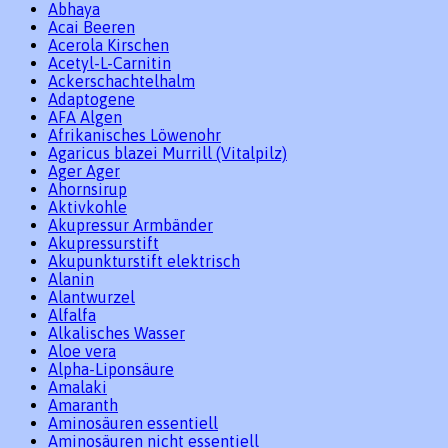
Abhaya
Acai Beeren
Acerola Kirschen
Acetyl-L-Carnitin
Ackerschachtelhalm
Adaptogene
AFA Algen
Afrikanisches Löwenohr
Agaricus blazei Murrill (Vitalpilz)
Ager Ager
Ahornsirup
Aktivkohle
Akupressur Armbänder
Akupressurstift
Akupunkturstift elektrisch
Alanin
Alantwurzel
Alfalfa
Alkalisches Wasser
Aloe vera
Alpha-Liponsäure
Amalaki
Amaranth
Aminosäuren essentiell
Aminosäuren nicht essentiell