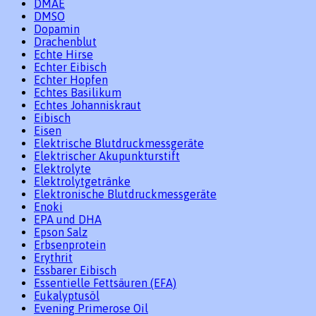
DMAE
DMSO
Dopamin
Drachenblut
Echte Hirse
Echter Eibisch
Echter Hopfen
Echtes Basilikum
Echtes Johanniskraut
Eibisch
Eisen
Elektrische Blutdruckmessgeräte
Elektrischer Akupunkturstift
Elektrolyte
Elektrolytgetränke
Elektronische Blutdruckmessgeräte
Enoki
EPA und DHA
Epson Salz
Erbsenprotein
Erythrit
Essbarer Eibisch
Essentielle Fettsäuren (EFA)
Eukalyptusöl
Evening Primerose Oil