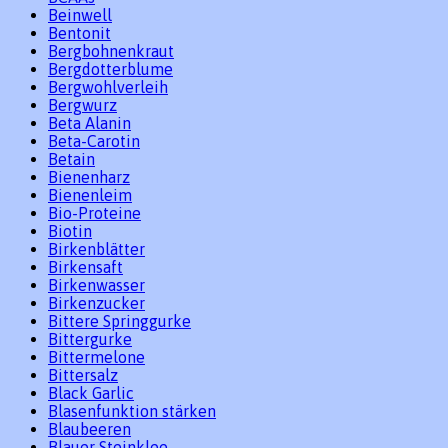
Beinwell
Bentonit
Bergbohnenkraut
Bergdotterblume
Bergwohlverleih
Bergwurz
Beta Alanin
Beta-Carotin
Betain
Bienenharz
Bienenleim
Bio-Proteine
Biotin
Birkenblätter
Birkensaft
Birkenwasser
Birkenzucker
Bittere Springgurke
Bittergurke
Bittermelone
Bittersalz
Black Garlic
Blasenfunktion stärken
Blaubeeren
Blauer Steinklee