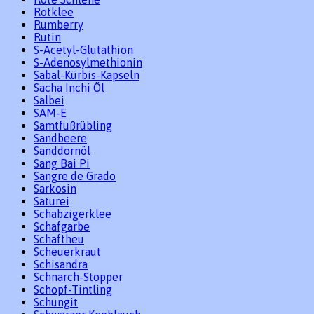
Rotklee
Rumberry
Rutin
S-Acetyl-Glutathion
S-Adenosylmethionin
Sabal-Kürbis-Kapseln
Sacha Inchi Öl
Salbei
SAM-E
Samtfußrübling
Sandbeere
Sanddornöl
Sang Bai Pi
Sangre de Grado
Sarkosin
Saturei
Schabzigerklee
Schafgarbe
Schaftheu
Scheuerkraut
Schisandra
Schnarch-Stopper
Schopf-Tintling
Schungit