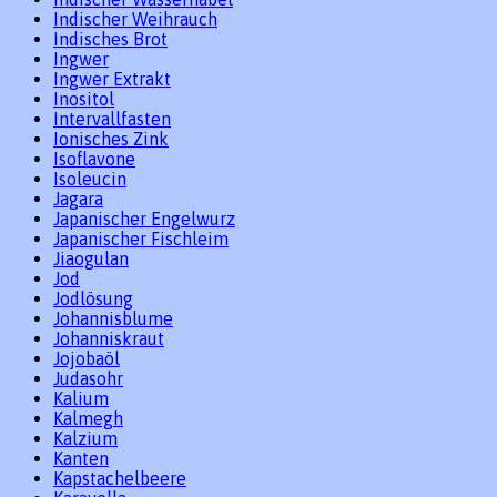
Indischer Weihrauch
Indisches Brot
Ingwer
Ingwer Extrakt
Inositol
Intervallfasten
Ionisches Zink
Isoflavone
Isoleucin
Jagara
Japanischer Engelwurz
Japanischer Fischleim
Jiaogulan
Jod
Jodlösung
Johannisblume
Johanniskraut
Jojobaöl
Judasohr
Kalium
Kalmegh
Kalzium
Kanten
Kapstachelbeere