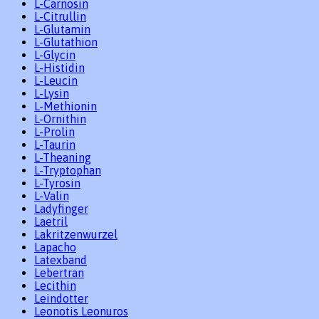
L-Carnosin
L-Citrullin
L-Glutamin
L-Glutathion
L-Glycin
L-Histidin
L-Leucin
L-Lysin
L-Methionin
L-Ornithin
L-Prolin
L-Taurin
L-Theaning
L-Tryptophan
L-Tyrosin
L-Valin
Ladyfinger
Laetril
Lakritzenwurzel
Lapacho
Latexband
Lebertran
Lecithin
Leindotter
Leonotis Leonuros