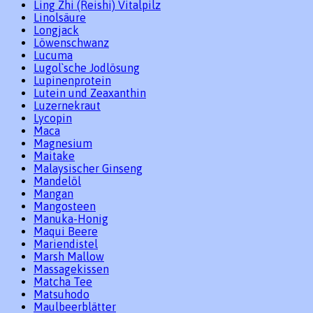
Ling Zhi (Reishi) Vitalpilz
Linolsäure
Longjack
Löwenschwanz
Lucuma
Lugol`sche Jodlösung
Lupinenprotein
Lutein und Zeaxanthin
Luzernekraut
Lycopin
Maca
Magnesium
Maitake
Malaysischer Ginseng
Mandelöl
Mangan
Mangosteen
Manuka-Honig
Maqui Beere
Mariendistel
Marsh Mallow
Massagekissen
Matcha Tee
Matsuhodo
Maulbeerblätter