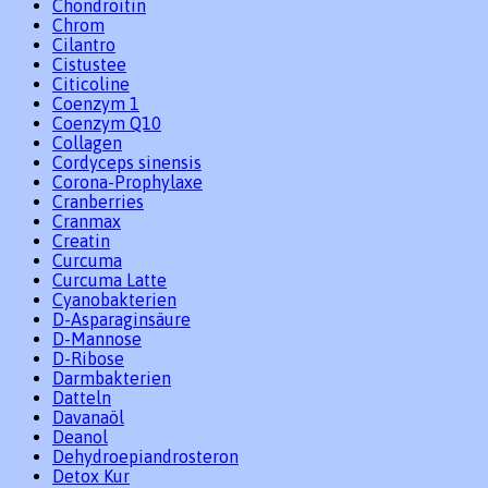
Chondroitin
Chrom
Cilantro
Cistustee
Citicoline
Coenzym 1
Coenzym Q10
Collagen
Cordyceps sinensis
Corona-Prophylaxe
Cranberries
Cranmax
Creatin
Curcuma
Curcuma Latte
Cyanobakterien
D-Asparaginsäure
D-Mannose
D-Ribose
Darmbakterien
Datteln
Davanaöl
Deanol
Dehydroepiandrosteron
Detox Kur