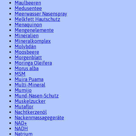
Maulbeeren
Medusentee
Meerwasser Nasenspray
Melkfett Hautschutz
Menaquinon
Mengenelemente
Mineralien
Mineralkomplex
Molybdän
Moosbeere
Morgenblatt
Moringa Oleifera
Morus alba
MSM
Muira Puama
Multi-Mineral
Mumijo
Mund-Nasen-Schutz
Muskelzucker
Mutaflor
Nachtkerzenöl
Nackenmassagegeräte
NAD+
NADH
Natrium