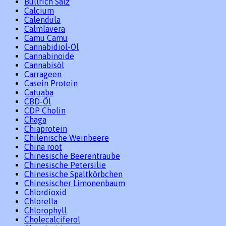
Bullrich Salz
Calcium
Calendula
Calmlavera
Camu Camu
Cannabidiol-Öl
Cannabinoide
Cannabisöl
Carrageen
Casein Protein
Catuaba
CBD-Öl
CDP Cholin
Chaga
Chiaprotein
Chilenische Weinbeere
China root
Chinesische Beerentraube
Chinesische Petersilie
Chinesische Spaltkörbchen
Chinesischer Limonenbaum
Chlordioxid
Chlorella
Chlorophyll
Cholecalciferol