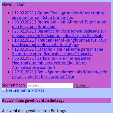
News Ticker
[ 12.03.2021 ]
Grüner Tee – gesundes Wundermittel
aus dem fernen Osten
Grüner Tee
[ 05.03.2021 ]
Bromelain – ein Allround-Talent unter
den Enzymen
Bromelain
[ 26.02.2021 ]
Basenbad mit basischem Badesalz zur
entspannenden Entsäuerung des Körpers
Badesalz
[ 19.02.2021 ]
Traubenkernöl -Jungbrunnen für Haut
und Haar und vieles mehr
Anti-Aging
[ 12.02.2021 ]
Lapacho – die heilsame peruanische
Baumrinde vom „Baum des Lebens“
Lapacho
[ 05.02.2021 ]
Sarkosine – ein interessantes
Nootropikum mit versteckten Qualitäten
Aminosäuren essentiell
[ 29.01.2021 ]
Bor – Spurenelement als Wunderwaffe
gegen vielerlei Beschwerden?
Bor
Suchen nach:
Auswahl des gewünschten Beitrags:
Auswahl des gewünschten Beitrags: