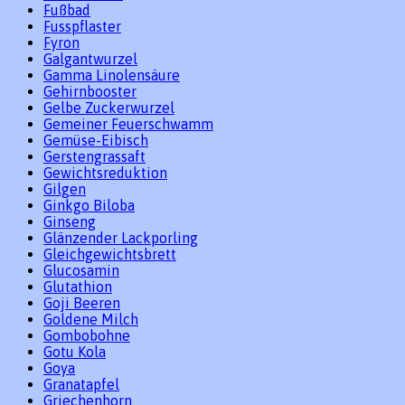
Fußbad
Fusspflaster
Fyron
Galgantwurzel
Gamma Linolensäure
Gehirnbooster
Gelbe Zuckerwurzel
Gemeiner Feuerschwamm
Gemüse-Eibisch
Gerstengrassaft
Gewichtsreduktion
Gilgen
Ginkgo Biloba
Ginseng
Glänzender Lackporling
Gleichgewichtsbrett
Glucosamin
Glutathion
Goji Beeren
Goldene Milch
Gombobohne
Gotu Kola
Goya
Granatapfel
Griechenhorn