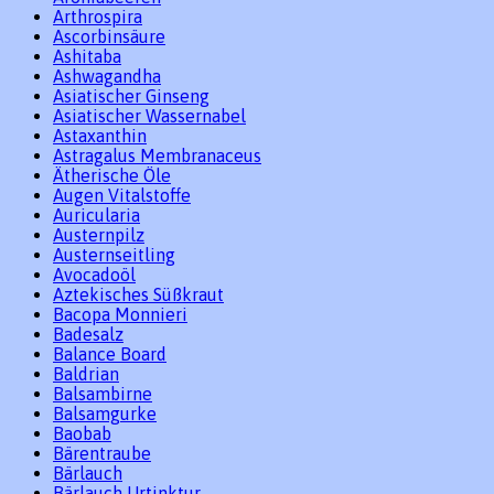
Arthrospira
Ascorbinsäure
Ashitaba
Ashwagandha
Asiatischer Ginseng
Asiatischer Wassernabel
Astaxanthin
Astragalus Membranaceus
Ätherische Öle
Augen Vitalstoffe
Auricularia
Austernpilz
Austernseitling
Avocadoöl
Aztekisches Süßkraut
Bacopa Monnieri
Badesalz
Balance Board
Baldrian
Balsambirne
Balsamgurke
Baobab
Bärentraube
Bärlauch
Bärlauch Urtinktur