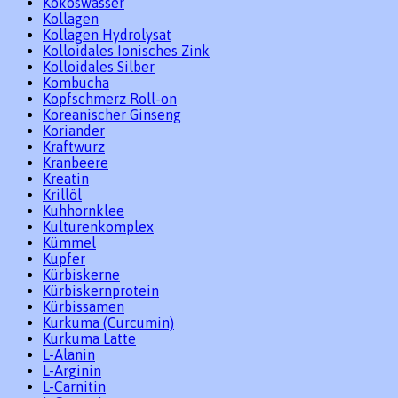
Kokoswasser
Kollagen
Kollagen Hydrolysat
Kolloidales Ionisches Zink
Kolloidales Silber
Kombucha
Kopfschmerz Roll-on
Koreanischer Ginseng
Koriander
Kraftwurz
Kranbeere
Kreatin
Krillöl
Kuhhornklee
Kulturenkomplex
Kümmel
Kupfer
Kürbiskerne
Kürbiskernprotein
Kürbissamen
Kurkuma (Curcumin)
Kurkuma Latte
L-Alanin
L-Arginin
L-Carnitin