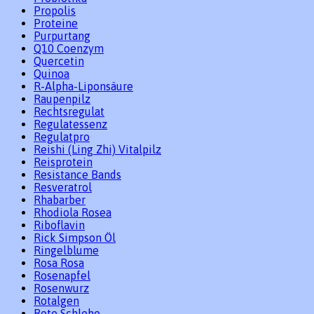
Propolis
Proteine
Purpurtang
Q10 Coenzym
Quercetin
Quinoa
R-Alpha-Liponsäure
Raupenpilz
Rechtsregulat
Regulatessenz
Regulatpro
Reishi (Ling Zhi) Vitalpilz
Reisprotein
Resistance Bands
Resveratrol
Rhabarber
Rhodiola Rosea
Riboflavin
Rick Simpson Öl
Ringelblume
Rosa Rosa
Rosenapfel
Rosenwurz
Rotalgen
Rote Schlehe