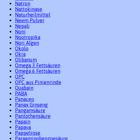
Natron
Nattokinase
Naturheilmittel
Neem Pulver
Nepali
Noni
Nootropika
Nori Algen
Okolo
Okra
Olibanum
Omega 3 Fettsäuren
Omega 6 Fettsäuren
OPC
OPC aus Pinienrinde
Ouabain
PABA
Panaceo
Panax Ginseng
Pangamsäure
Pantothensäure
Papain
Papaya
Pappelrose
Paraaminobenzoesäure