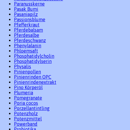
Paranusskerne
Pasak Bumi
Pasaniapilz
Passionsblume
Pfefferkraut
Pferdebalsam
Pferdesalbe
Pferdeschwanz
Phenylalanin
Phloemsaft
Phosphatidylcholin
Phosphatidylserin
Physalis
Pinienpollen
Pinienrinden OPC
Pinienrindenextrakt
Pino Körperöl
Plumeria
Pomegranate
Poria cocos
Porzellantintling
Potenzholz
Potenzmittel
Powerband
Probiotika