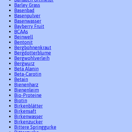
Barley Grass
Basenbad
Basenpulver
Basenwasser
Bayberry Fruit
BCAAs
Beinwell
Bentonit
Bergbohnenkraut
Bergdotterblume
Bergwohlverleih
Bergwurz
Beta Alanin
Beta-Carotin
Betain
Bienenharz
Bienenleim
Bio-Proteine
Biotin
Birkenblätter
Birkensaft
Birkenwasser
Birkenzucker
Bittere Springgurke