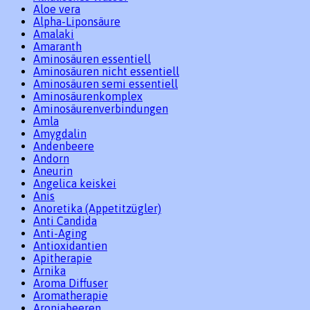
Aloe vera
Alpha-Liponsäure
Amalaki
Amaranth
Aminosäuren essentiell
Aminosäuren nicht essentiell
Aminosäuren semi essentiell
Aminosäurenkomplex
Aminosäurenverbindungen
Amla
Amygdalin
Andenbeere
Andorn
Aneurin
Angelica keiskei
Anis
Anoretika (Appetitzügler)
Anti Candida
Anti-Aging
Antioxidantien
Apitherapie
Arnika
Aroma Diffuser
Aromatherapie
Aroniabeeren