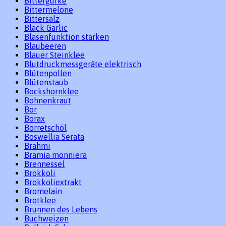
Bittergurke
Bittermelone
Bittersalz
Black Garlic
Blasenfunktion stärken
Blaubeeren
Blauer Steinklee
Blutdruckmessgeräte elektrisch
Blütenpollen
Blütenstaub
Bockshornklee
Bohnenkraut
Bor
Borax
Borretschöl
Boswellia Serata
Brahmi
Bramia monniera
Brennessel
Brokkoli
Brokkoliextrakt
Bromelain
Brotklee
Brunnen des Lebens
Buchweizen