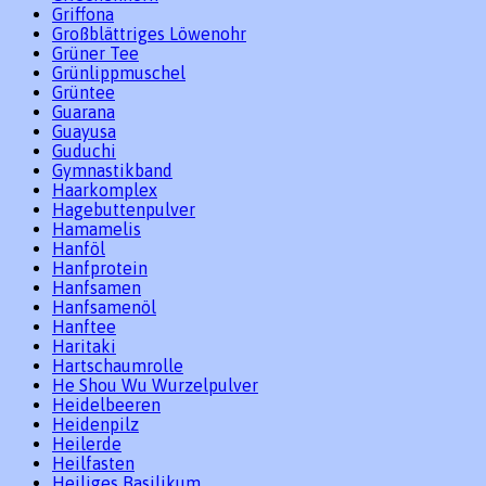
Griffona
Großblättriges Löwenohr
Grüner Tee
Grünlippmuschel
Grüntee
Guarana
Guayusa
Guduchi
Gymnastikband
Haarkomplex
Hagebuttenpulver
Hamamelis
Hanföl
Hanfprotein
Hanfsamen
Hanfsamenöl
Hanftee
Haritaki
Hartschaumrolle
He Shou Wu Wurzelpulver
Heidelbeeren
Heidenpilz
Heilerde
Heilfasten
Heiliges Basilikum