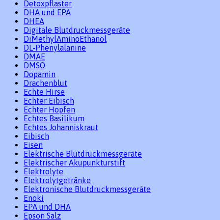
Detoxpflaster
DHA und EPA
DHEA
Digitale Blutdruckmessgeräte
DiMethylAminoEthanol
DL-Phenylalanine
DMAE
DMSO
Dopamin
Drachenblut
Echte Hirse
Echter Eibisch
Echter Hopfen
Echtes Basilikum
Echtes Johanniskraut
Eibisch
Eisen
Elektrische Blutdruckmessgeräte
Elektrischer Akupunkturstift
Elektrolyte
Elektrolytgetränke
Elektronische Blutdruckmessgeräte
Enoki
EPA und DHA
Epson Salz