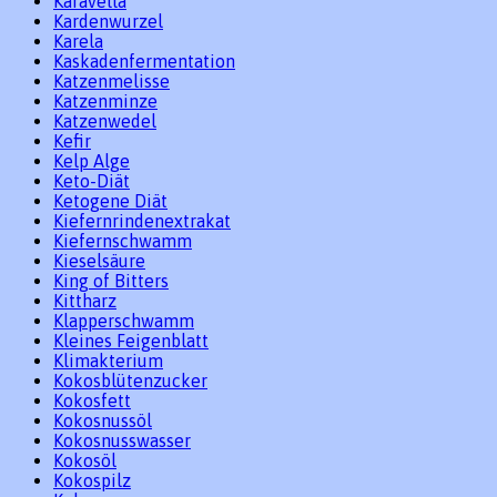
Karavella
Kardenwurzel
Karela
Kaskadenfermentation
Katzenmelisse
Katzenminze
Katzenwedel
Kefir
Kelp Alge
Keto-Diät
Ketogene Diät
Kiefernrindenextrakat
Kiefernschwamm
Kieselsäure
King of Bitters
Kittharz
Klapperschwamm
Kleines Feigenblatt
Klimakterium
Kokosblütenzucker
Kokosfett
Kokosnussöl
Kokosnusswasser
Kokosöl
Kokospilz