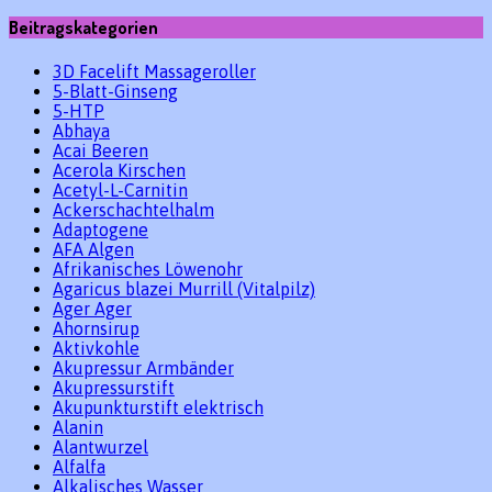
Beitragskategorien
3D Facelift Massageroller
5-Blatt-Ginseng
5-HTP
Abhaya
Acai Beeren
Acerola Kirschen
Acetyl-L-Carnitin
Ackerschachtelhalm
Adaptogene
AFA Algen
Afrikanisches Löwenohr
Agaricus blazei Murrill (Vitalpilz)
Ager Ager
Ahornsirup
Aktivkohle
Akupressur Armbänder
Akupressurstift
Akupunkturstift elektrisch
Alanin
Alantwurzel
Alfalfa
Alkalisches Wasser