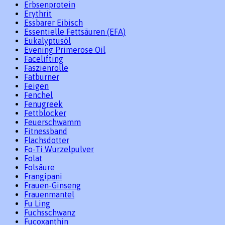
Erbsenprotein
Erythrit
Essbarer Eibisch
Essentielle Fettsäuren (EFA)
Eukalyptusöl
Evening Primerose Oil
Facelifting
Faszienrolle
Fatburner
Feigen
Fenchel
Fenugreek
Fettblocker
Feuerschwamm
Fitnessband
Flachsdotter
Fo-Ti Wurzelpulver
Folat
Folsäure
Frangipani
Frauen-Ginseng
Frauenmantel
Fu Ling
Fuchsschwanz
Fucoxanthin