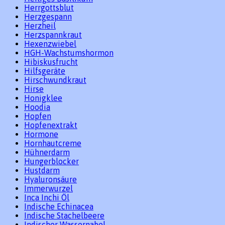
Herrgottsblut
Herzgespann
Herzheil
Herzspannkraut
Hexenzwiebel
HGH-Wachstumshormon
Hibiskusfrucht
Hilfsgeräte
Hirschwundkraut
Hirse
Honigklee
Hoodia
Hopfen
Hopfenextrakt
Hormone
Hornhautcreme
Hühnerdarm
Hungerblocker
Hustdarm
Hyaluronsäure
Immerwurzel
Inca Inchi Öl
Indische Echinacea
Indische Stachelbeere
Indischer Wassernabel