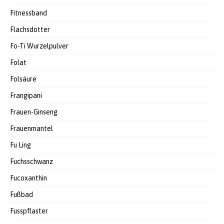
Fitnessband
Flachsdotter
Fo-Ti Wurzelpulver
Folat
Folsäure
Frangipani
Frauen-Ginseng
Frauenmantel
Fu Ling
Fuchsschwanz
Fucoxanthin
Fußbad
Fusspflaster