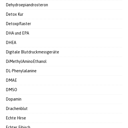
Dehydroepiandrosteron
Detox Kur
Detoxpflaster
DHA und EPA
DHEA
Digitale Blutdruckmessgeräte
DiMethylAminoEthanol
DL-Phenylalanine
DMAE
DMSO
Dopamin
Drachenblut
Echte Hirse
Echter Eibisch