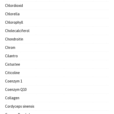
Chlordioxid
Chlorella
Chlorophyll
Cholecalciferol
Chondroitin
Chrom
Cilantro
Cistustee
Citicoline
Coenzym 1
Coenzym Q10
Collagen
Cordyceps sinensis