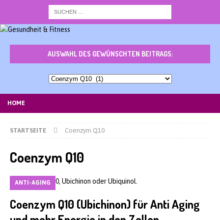
AUSWAHL DES GEWÜNSCHTEN BEITRAGS:
Auswahl
des
gewünschten
HOME
Beitrags:
STARTSEITE
Coenzym Q10
Coenzym Q10
ANTI-AGING
Coenzym Q10 (Ubichinon) für Anti Aging
und mehr Energie in den Zellen