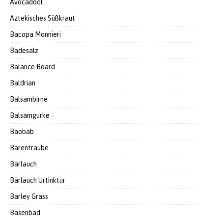
Avocadoöl
Aztekisches Süßkraut
Bacopa Monnieri
Badesalz
Balance Board
Baldrian
Balsambirne
Balsamgurke
Baobab
Bärentraube
Bärlauch
Bärlauch Urtinktur
Barley Grass
Basenbad