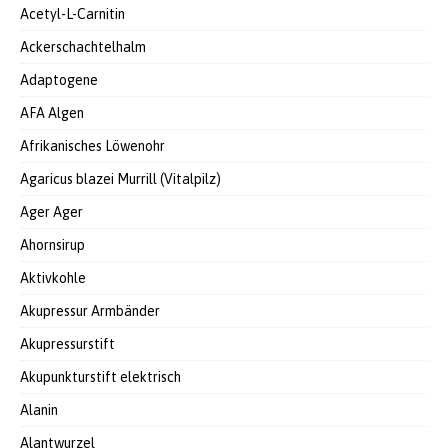
Acetyl-L-Carnitin
Ackerschachtelhalm
Adaptogene
AFA Algen
Afrikanisches Löwenohr
Agaricus blazei Murrill (Vitalpilz)
Ager Ager
Ahornsirup
Aktivkohle
Akupressur Armbänder
Akupressurstift
Akupunkturstift elektrisch
Alanin
Alantwurzel