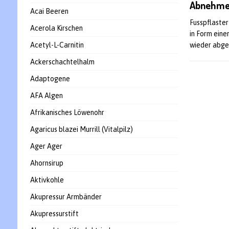
Abnehme
Acai Beeren
Fusspflaster
Acerola Kirschen
in Form ein
Acetyl-L-Carnitin
wieder abge
Ackerschachtelhalm
Adaptogene
AFA Algen
Afrikanisches Löwenohr
Agaricus blazei Murrill (Vitalpilz)
Ager Ager
Ahornsirup
Aktivkohle
Akupressur Armbänder
Akupressurstift