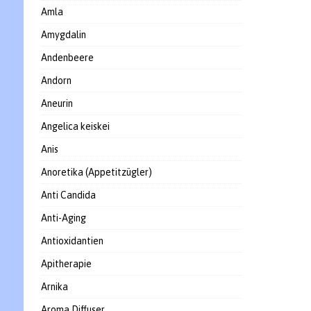
Amla
Amygdalin
Andenbeere
Andorn
Aneurin
Angelica keiskei
Anis
Anoretika (Appetitzügler)
Anti Candida
Anti-Aging
Antioxidantien
Apitherapie
Arnika
Aroma Diffuser