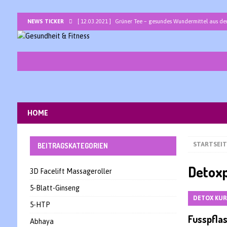
NEWS TICKER
[ 12.03.2021 ]
Grüner Tee – gesundes Wundermittel aus de
[ 05.03.2021 ]
Bromelain – ein Allround-Talent unter den 
[ 26.02.2021 ]
Basenbad mit basischem Badesalz zur ents
[ 19.02.2021 ]
Traubenkernöl -Jungbrunnen für Haut und H
[ 12.02.2021 ]
Lapacho – die heilsame peruanische Baum
[ 05.02.2021 ]
Sarkosine – ein interessantes Nootropikum 
HOME
[ 29.01.2021 ]
Bor – Spurenelement als Wunderwaffe gegen
STARTSEIT
BEITRAGSKATEGORIEN
Detoxp
3D Facelift Massageroller
5-Blatt-Ginseng
DETOX KU
5-HTP
Fusspflas
Abhaya