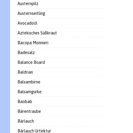
Austernpilz
Austernseitling
Avocadoöl
Aztekisches Süßkraut
Bacopa Monnieri
Badesalz
Balance Board
Baldrian
Balsambirne
Balsamgurke
Baobab
Bärentraube
Bärlauch
Bärlauch Urtinktur