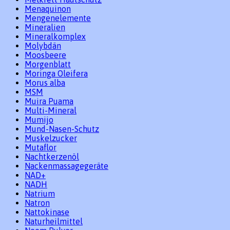
Menaquinon
Mengenelemente
Mineralien
Mineralkomplex
Molybdän
Moosbeere
Morgenblatt
Moringa Oleifera
Morus alba
MSM
Muira Puama
Multi-Mineral
Mumijo
Mund-Nasen-Schutz
Muskelzucker
Mutaflor
Nachtkerzenöl
Nackenmassagegeräte
NAD+
NADH
Natrium
Natron
Nattokinase
Naturheilmittel