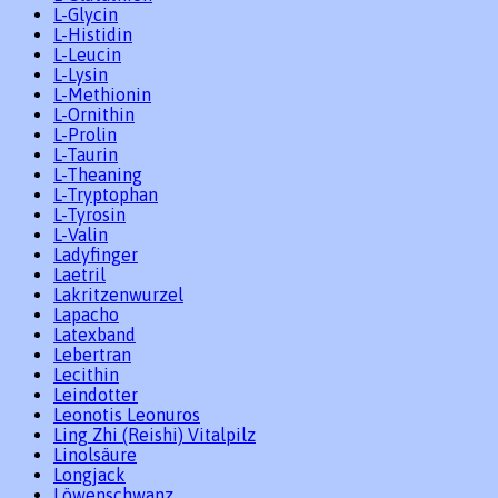
L-Glycin
L-Histidin
L-Leucin
L-Lysin
L-Methionin
L-Ornithin
L-Prolin
L-Taurin
L-Theaning
L-Tryptophan
L-Tyrosin
L-Valin
Ladyfinger
Laetril
Lakritzenwurzel
Lapacho
Latexband
Lebertran
Lecithin
Leindotter
Leonotis Leonuros
Ling Zhi (Reishi) Vitalpilz
Linolsäure
Longjack
Löwenschwanz