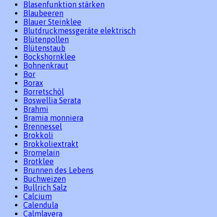
Blasenfunktion stärken
Blaubeeren
Blauer Steinklee
Blutdruckmessgeräte elektrisch
Blütenpollen
Blütenstaub
Bockshornklee
Bohnenkraut
Bor
Borax
Borretschöl
Boswellia Serata
Brahmi
Bramia monniera
Brennessel
Brokkoli
Brokkoliextrakt
Bromelain
Brotklee
Brunnen des Lebens
Buchweizen
Bullrich Salz
Calcium
Calendula
Calmlavera