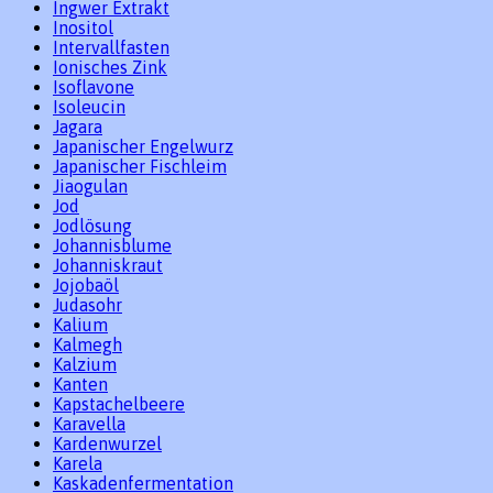
Ingwer Extrakt
Inositol
Intervallfasten
Ionisches Zink
Isoflavone
Isoleucin
Jagara
Japanischer Engelwurz
Japanischer Fischleim
Jiaogulan
Jod
Jodlösung
Johannisblume
Johanniskraut
Jojobaöl
Judasohr
Kalium
Kalmegh
Kalzium
Kanten
Kapstachelbeere
Karavella
Kardenwurzel
Karela
Kaskadenfermentation