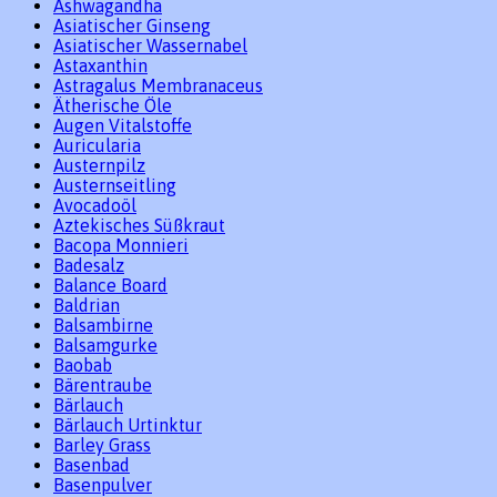
Ashwagandha
Asiatischer Ginseng
Asiatischer Wassernabel
Astaxanthin
Astragalus Membranaceus
Ätherische Öle
Augen Vitalstoffe
Auricularia
Austernpilz
Austernseitling
Avocadoöl
Aztekisches Süßkraut
Bacopa Monnieri
Badesalz
Balance Board
Baldrian
Balsambirne
Balsamgurke
Baobab
Bärentraube
Bärlauch
Bärlauch Urtinktur
Barley Grass
Basenbad
Basenpulver