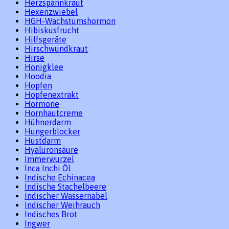
Herzspannkraut
Hexenzwiebel
HGH-Wachstumshormon
Hibiskusfrucht
Hilfsgeräte
Hirschwundkraut
Hirse
Honigklee
Hoodia
Hopfen
Hopfenextrakt
Hormone
Hornhautcreme
Hühnerdarm
Hungerblocker
Hustdarm
Hyaluronsäure
Immerwurzel
Inca Inchi Öl
Indische Echinacea
Indische Stachelbeere
Indischer Wassernabel
Indischer Weihrauch
Indisches Brot
Ingwer