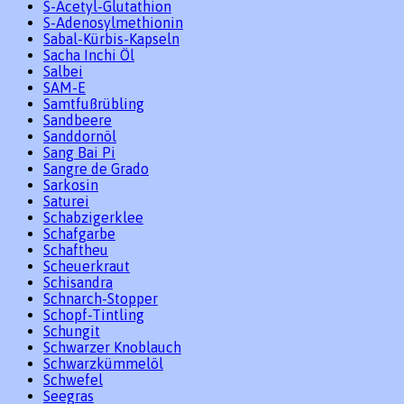
S-Acetyl-Glutathion
S-Adenosylmethionin
Sabal-Kürbis-Kapseln
Sacha Inchi Öl
Salbei
SAM-E
Samtfußrübling
Sandbeere
Sanddornöl
Sang Bai Pi
Sangre de Grado
Sarkosin
Saturei
Schabzigerklee
Schafgarbe
Schaftheu
Scheuerkraut
Schisandra
Schnarch-Stopper
Schopf-Tintling
Schungit
Schwarzer Knoblauch
Schwarzkümmelöl
Schwefel
Seegras