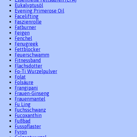
Eukalyptusöl
Evening Primerose Oil
Facelifting
Faszienrolle
Fatburner
Feigen
Fenchel
Fenugreek
Fettblocker
Feuerschwamm
Fitnessband
Flachsdotter
Fo-Ti Wurzelpulver
Folat
Folsäure
Frangipani
Frauen-Ginseng
Frauenmantel
Fu Ling
Fuchsschwanz
Fucoxanthin
Fußbad
Fusspflaster
Fyron