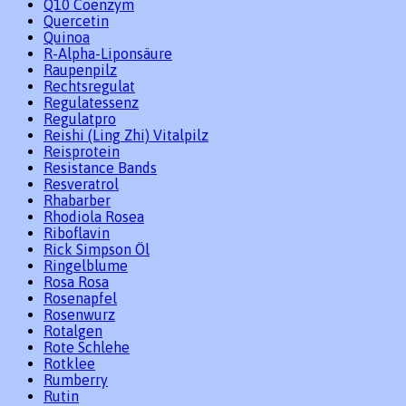
Q10 Coenzym
Quercetin
Quinoa
R-Alpha-Liponsäure
Raupenpilz
Rechtsregulat
Regulatessenz
Regulatpro
Reishi (Ling Zhi) Vitalpilz
Reisprotein
Resistance Bands
Resveratrol
Rhabarber
Rhodiola Rosea
Riboflavin
Rick Simpson Öl
Ringelblume
Rosa Rosa
Rosenapfel
Rosenwurz
Rotalgen
Rote Schlehe
Rotklee
Rumberry
Rutin