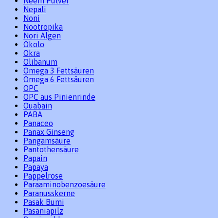
Neem Pulver
Nepali
Noni
Nootropika
Nori Algen
Okolo
Okra
Olibanum
Omega 3 Fettsäuren
Omega 6 Fettsäuren
OPC
OPC aus Pinienrinde
Ouabain
PABA
Panaceo
Panax Ginseng
Pangamsäure
Pantothensäure
Papain
Papaya
Pappelrose
Paraaminobenzoesäure
Paranusskerne
Pasak Bumi
Pasaniapilz