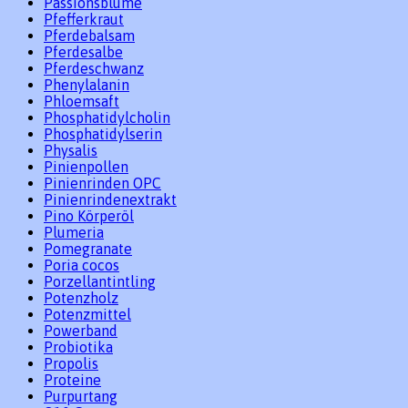
Passionsblume
Pfefferkraut
Pferdebalsam
Pferdesalbe
Pferdeschwanz
Phenylalanin
Phloemsaft
Phosphatidylcholin
Phosphatidylserin
Physalis
Pinienpollen
Pinienrinden OPC
Pinienrindenextrakt
Pino Körperöl
Plumeria
Pomegranate
Poria cocos
Porzellantintling
Potenzholz
Potenzmittel
Powerband
Probiotika
Propolis
Proteine
Purpurtang