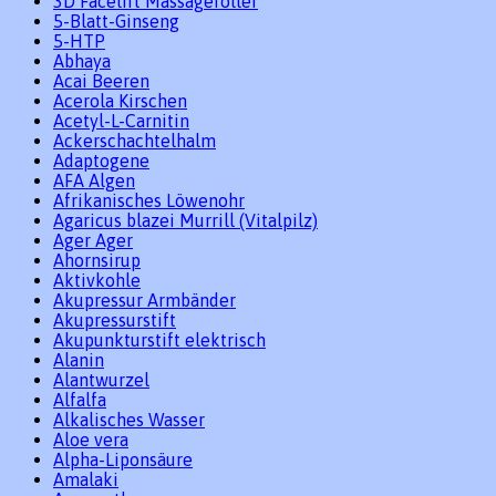
3D Facelift Massageroller
5-Blatt-Ginseng
5-HTP
Abhaya
Acai Beeren
Acerola Kirschen
Acetyl-L-Carnitin
Ackerschachtelhalm
Adaptogene
AFA Algen
Afrikanisches Löwenohr
Agaricus blazei Murrill (Vitalpilz)
Ager Ager
Ahornsirup
Aktivkohle
Akupressur Armbänder
Akupressurstift
Akupunkturstift elektrisch
Alanin
Alantwurzel
Alfalfa
Alkalisches Wasser
Aloe vera
Alpha-Liponsäure
Amalaki