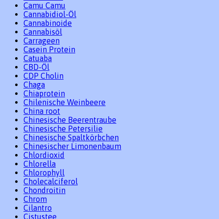
Camu Camu
Cannabidiol-Öl
Cannabinoide
Cannabisöl
Carrageen
Casein Protein
Catuaba
CBD-Öl
CDP Cholin
Chaga
Chiaprotein
Chilenische Weinbeere
China root
Chinesische Beerentraube
Chinesische Petersilie
Chinesische Spaltkörbchen
Chinesischer Limonenbaum
Chlordioxid
Chlorella
Chlorophyll
Cholecalciferol
Chondroitin
Chrom
Cilantro
Cistustee