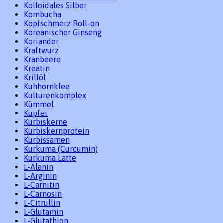
Kolloidales Silber
Kombucha
Kopfschmerz Roll-on
Koreanischer Ginseng
Koriander
Kraftwurz
Kranbeere
Kreatin
Krillöl
Kuhhornklee
Kulturenkomplex
Kümmel
Kupfer
Kürbiskerne
Kürbiskernprotein
Kürbissamen
Kurkuma (Curcumin)
Kurkuma Latte
L-Alanin
L-Arginin
L-Carnitin
L-Carnosin
L-Citrullin
L-Glutamin
L-Glutathion