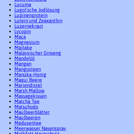
Lucuma
Lugol`sche Jodlösung
Lupinenprotein
Lutein und Zeaxanthin
Luzernekraut
Lycopin
Maca
Magnesium
Maitake
Malaysischer Ginseng
Mandelöl
Mangan
Mangosteen
Manuka-Honig
Maqui Beere
Mariendistel
Marsh Mallow
Massagekissen
Matcha Tee
Matsuhodo
Maulbeerblätter
Maulbeeren
Medusentee
Meerwasser Nasenspray
Melkfett Hautschutz