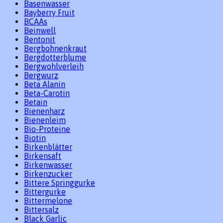
Basenwasser
Bayberry Fruit
BCAAs
Beinwell
Bentonit
Bergbohnenkraut
Bergdotterblume
Bergwohlverleih
Bergwurz
Beta Alanin
Beta-Carotin
Betain
Bienenharz
Bienenleim
Bio-Proteine
Biotin
Birkenblätter
Birkensaft
Birkenwasser
Birkenzucker
Bittere Springgurke
Bittergurke
Bittermelone
Bittersalz
Black Garlic