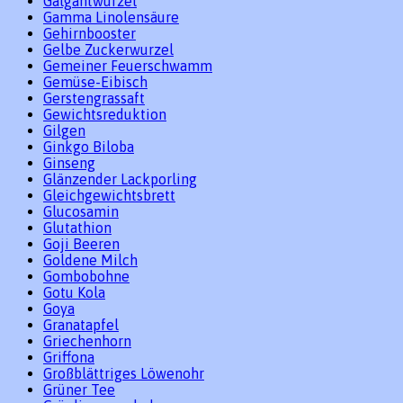
Galgantwurzel
Gamma Linolensäure
Gehirnbooster
Gelbe Zuckerwurzel
Gemeiner Feuerschwamm
Gemüse-Eibisch
Gerstengrassaft
Gewichtsreduktion
Gilgen
Ginkgo Biloba
Ginseng
Glänzender Lackporling
Gleichgewichtsbrett
Glucosamin
Glutathion
Goji Beeren
Goldene Milch
Gombobohne
Gotu Kola
Goya
Granatapfel
Griechenhorn
Griffona
Großblättriges Löwenohr
Grüner Tee