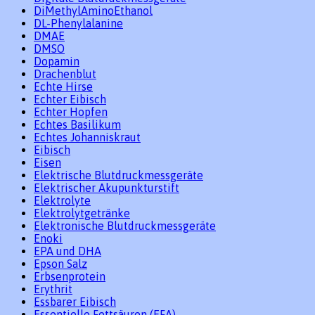
DiMethylAminoEthanol
DL-Phenylalanine
DMAE
DMSO
Dopamin
Drachenblut
Echte Hirse
Echter Eibisch
Echter Hopfen
Echtes Basilikum
Echtes Johanniskraut
Eibisch
Eisen
Elektrische Blutdruckmessgeräte
Elektrischer Akupunkturstift
Elektrolyte
Elektrolytgetränke
Elektronische Blutdruckmessgeräte
Enoki
EPA und DHA
Epson Salz
Erbsenprotein
Erythrit
Essbarer Eibisch
Essentielle Fettsäuren (EFA)