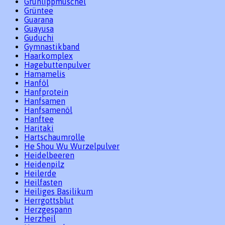
Grünlippmuschel
Grüntee
Guarana
Guayusa
Guduchi
Gymnastikband
Haarkomplex
Hagebuttenpulver
Hamamelis
Hanföl
Hanfprotein
Hanfsamen
Hanfsamenöl
Hanftee
Haritaki
Hartschaumrolle
He Shou Wu Wurzelpulver
Heidelbeeren
Heidenpilz
Heilerde
Heilfasten
Heiliges Basilikum
Herrgottsblut
Herzgespann
Herzheil