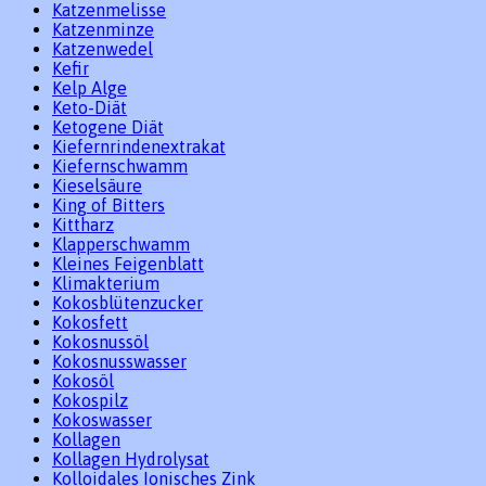
Katzenmelisse
Katzenminze
Katzenwedel
Kefir
Kelp Alge
Keto-Diät
Ketogene Diät
Kiefernrindenextrakat
Kiefernschwamm
Kieselsäure
King of Bitters
Kittharz
Klapperschwamm
Kleines Feigenblatt
Klimakterium
Kokosblütenzucker
Kokosfett
Kokosnussöl
Kokosnusswasser
Kokosöl
Kokospilz
Kokoswasser
Kollagen
Kollagen Hydrolysat
Kolloidales Ionisches Zink