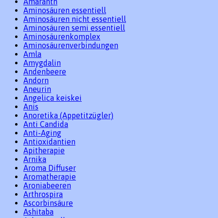
Amaranth
Aminosäuren essentiell
Aminosäuren nicht essentiell
Aminosäuren semi essentiell
Aminosäurenkomplex
Aminosäurenverbindungen
Amla
Amygdalin
Andenbeere
Andorn
Aneurin
Angelica keiskei
Anis
Anoretika (Appetitzügler)
Anti Candida
Anti-Aging
Antioxidantien
Apitherapie
Arnika
Aroma Diffuser
Aromatherapie
Aroniabeeren
Arthrospira
Ascorbinsäure
Ashitaba