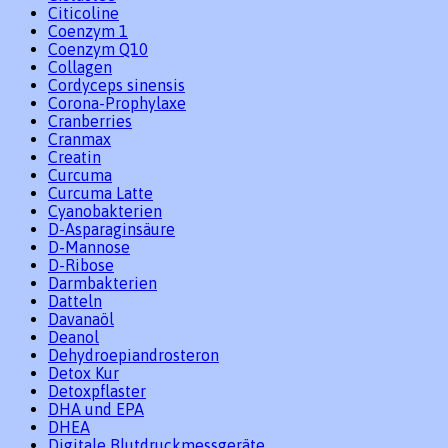
Citicoline
Coenzym 1
Coenzym Q10
Collagen
Cordyceps sinensis
Corona-Prophylaxe
Cranberries
Cranmax
Creatin
Curcuma
Curcuma Latte
Cyanobakterien
D-Asparaginsäure
D-Mannose
D-Ribose
Darmbakterien
Datteln
Davanaöl
Deanol
Dehydroepiandrosteron
Detox Kur
Detoxpflaster
DHA und EPA
DHEA
Digitale Blutdruckmessgeräte