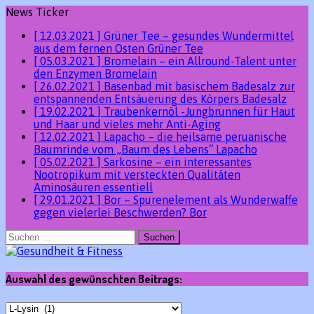
News Ticker
[ 12.03.2021 ]
Grüner Tee – gesundes Wundermittel
aus dem fernen Osten
Grüner Tee
[ 05.03.2021 ]
Bromelain – ein Allround-Talent unter
den Enzymen
Bromelain
[ 26.02.2021 ]
Basenbad mit basischem Badesalz zur
entspannenden Entsäuerung des Körpers
Badesalz
[ 19.02.2021 ]
Traubenkernöl -Jungbrunnen für Haut
und Haar und vieles mehr
Anti-Aging
[ 12.02.2021 ]
Lapacho – die heilsame peruanische
Baumrinde vom „Baum des Lebens“
Lapacho
[ 05.02.2021 ]
Sarkosine – ein interessantes
Nootropikum mit versteckten Qualitäten
Aminosäuren essentiell
[ 29.01.2021 ]
Bor – Spurenelement als Wunderwaffe
gegen vielerlei Beschwerden?
Bor
Suchen
nach:
Auswahl des gewünschten Beitrags:
Auswahl