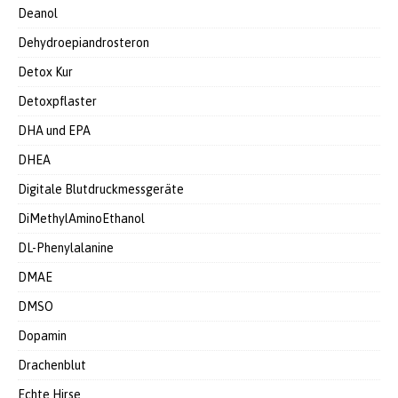
Deanol
Dehydroepiandrosteron
Detox Kur
Detoxpflaster
DHA und EPA
DHEA
Digitale Blutdruckmessgeräte
DiMethylAminoEthanol
DL-Phenylalanine
DMAE
DMSO
Dopamin
Drachenblut
Echte Hirse