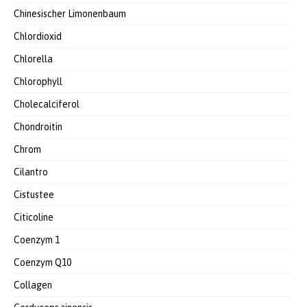
Chinesischer Limonenbaum
Chlordioxid
Chlorella
Chlorophyll
Cholecalciferol
Chondroitin
Chrom
Cilantro
Cistustee
Citicoline
Coenzym 1
Coenzym Q10
Collagen