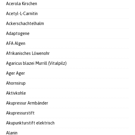
Acerola Kirschen
Acetyl-L-Carnitin
Ackerschachtelhalm
Adaptogene
AFA Algen
Afrikanisches Löwenohr
Agaricus blazei Murrill (Vitalpilz)
Ager Ager
Ahornsirup
Aktivkohle
Akupressur Armbänder
Akupressurstift
Akupunkturstift elektrisch
Alanin