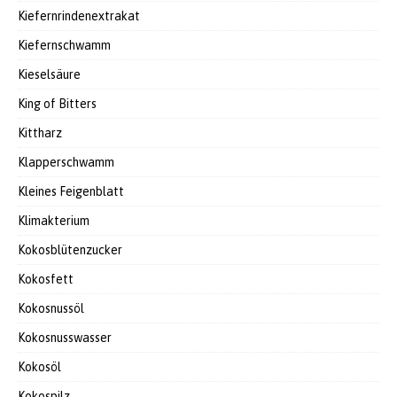
Kiefernrindenextrakat
Kiefernschwamm
Kieselsäure
King of Bitters
Kittharz
Klapperschwamm
Kleines Feigenblatt
Klimakterium
Kokosblütenzucker
Kokosfett
Kokosnussöl
Kokosnusswasser
Kokosöl
Kokospilz