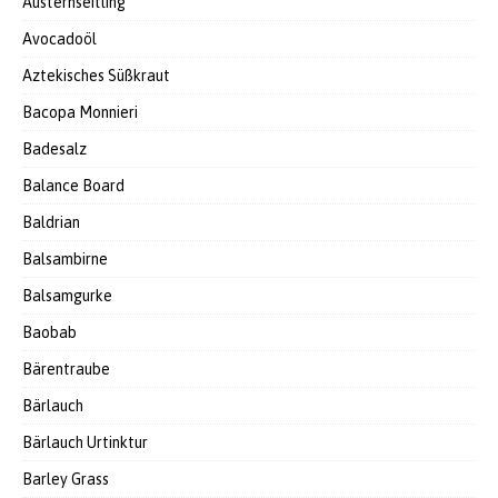
Austernseitling
Avocadoöl
Aztekisches Süßkraut
Bacopa Monnieri
Badesalz
Balance Board
Baldrian
Balsambirne
Balsamgurke
Baobab
Bärentraube
Bärlauch
Bärlauch Urtinktur
Barley Grass