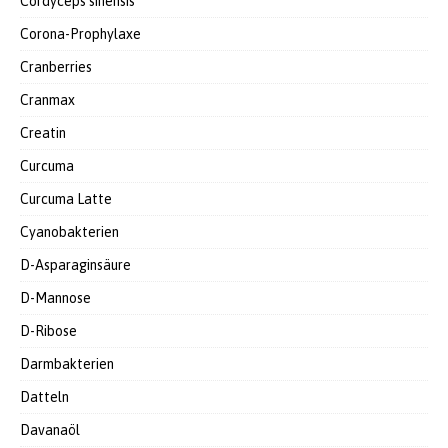
Cordyceps sinensis
Corona-Prophylaxe
Cranberries
Cranmax
Creatin
Curcuma
Curcuma Latte
Cyanobakterien
D-Asparaginsäure
D-Mannose
D-Ribose
Darmbakterien
Datteln
Davanaöl