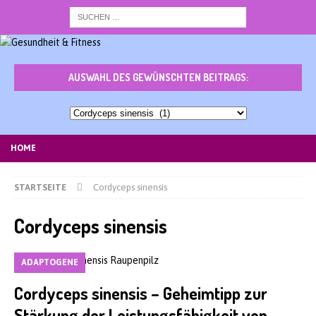
AUSWAHL DES GEWÜNSCHTEN BEITRAGS:
Auswahl
des
gewünschten
HOME
Beitrags:
STARTSEITE
Cordyceps sinensis
Cordyceps sinensis
ADAPTOGENE
Cordyceps sinensis – Geheimtipp zur
Stärkung der Leistungsfähigkeit von