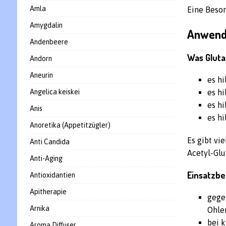
Amla
Eine Beson
Amygdalin
Anwend
Andenbeere
Was Gluta
Andorn
Aneurin
es hi
Angelica keiskei
es hi
es h
Anis
es hi
Anoretika (Appetitzügler)
Es gibt vi
Anti Candida
Acetyl-Glu
Anti-Aging
Einsatzb
Antioxidantien
Apitherapie
gege
Arnika
Ohle
bei 
Aroma Diffuser