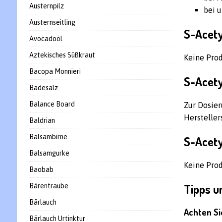
Austernpilz
bei 
Austernseitling
S-Acety
Avocadoöl
Aztekisches Süßkraut
Keine Pro
Bacopa Monnieri
S-Acety
Badesalz
Balance Board
Zur Dosier
Hersteller
Baldrian
Balsambirne
S-Acety
Balsamgurke
Keine Pro
Baobab
Tipps u
Bärentraube
Bärlauch
Achten Si
Bärlauch Urtinktur