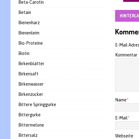
Beta-Carotin
Betain
HINTERLA
Bienenharz
Kommen
Bienenleim
Bio-Proteine
E-Mail Adres
Biotin
Kommentar
Birkenblätter
Birkensaft
Birkenwasser
Birkenzucker
Name
*
Bittere Springgurke
Bittergurke
E-Mail
*
Bittermelone
Bittersalz
Webseite