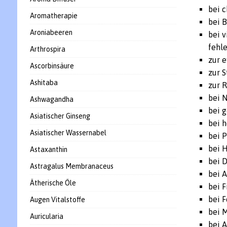
bei 
Aromatherapie
bei 
Aroniabeeren
bei 
fehl
Arthrospira
zur 
Ascorbinsäure
zur 
Ashitaba
zur 
bei 
Ashwagandha
bei 
Asiatischer Ginseng
bei 
Asiatischer Wassernabel
bei 
bei 
Astaxanthin
bei 
Astragalus Membranaceus
bei A
Ätherische Öle
bei 
bei F
Augen Vitalstoffe
bei 
Auricularia
bei 