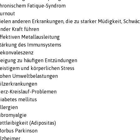
chronischem Fatique-Syndrom
Burnout
vielen anderen Erkrankungen, die zu starker Müdigkeit, Schwä
ender Kraft führen
effektiven Metallausleitung
Stärkung des Immunsystems
Rekonvaleszenz
Neigung zu häufigen Entzündungen
geistigem und körperlichen Stress
hohen Umweltbelastungen
Pilzerkrankungen
Herz-Kreislauf-Problemen
Diabetes mellitus
llergien
Fibromyalgie
ettleibigkeit (Adipositas)
Morbus Parkinson
Alzheimer