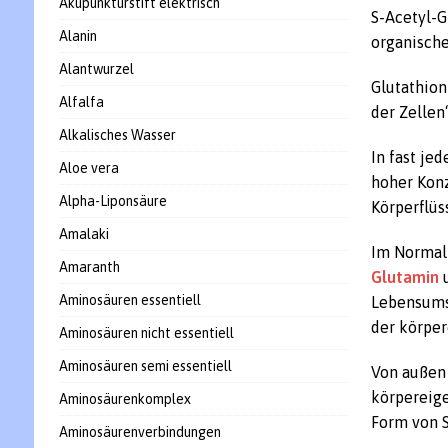
Akupunkturstift elektrisch
S-Acetyl-G
Alanin
organische
Alantwurzel
Glutathion
Alfalfa
der Zellen“
Alkalisches Wasser
In fast je
Aloe vera
hoher Konz
Alpha-Liponsäure
Körperflüs
Amalaki
Im Normalf
Amaranth
Glutamin
u
Aminosäuren essentiell
Lebensums
der körpe
Aminosäuren nicht essentiell
Aminosäuren semi essentiell
Von außen 
körpereige
Aminosäurenkomplex
Form von S
Aminosäurenverbindungen