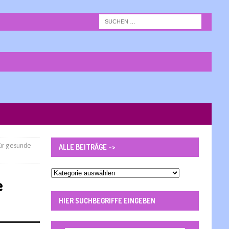
für gesunde
ALLE BEITRÄGE ->
Alle
e
Beiträge
-
HIER SUCHBEGRIFFE EINGEBEN
>