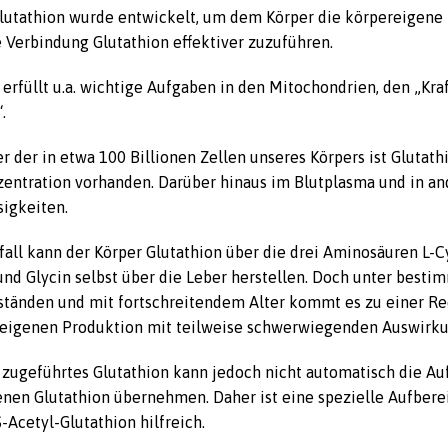
lutathion wurde entwickelt, um dem Körper die körpereigene
 Verbindung Glutathion effektiver zuzuführen.
 erfüllt u.a. wichtige Aufgaben in den Mitochondrien, den „Kr
.
der der in etwa 100 Billionen Zellen unseres Körpers ist Glutath
entration vorhanden. Darüber hinaus im Blutplasma und in a
sigkeiten.
all kann der Körper Glutathion über die drei Aminosäuren L-C
nd Glycin selbst über die Leber herstellen. Doch unter besti
tänden und mit fortschreitendem Alter kommt es zu einer R
reigenen Produktion mit teilweise schwerwiegenden Auswirk
zugeführtes Glutathion kann jedoch nicht automatisch die A
nen Glutathion übernehmen. Daher ist eine spezielle Aufbere
-Acetyl-Glutathion hilfreich.