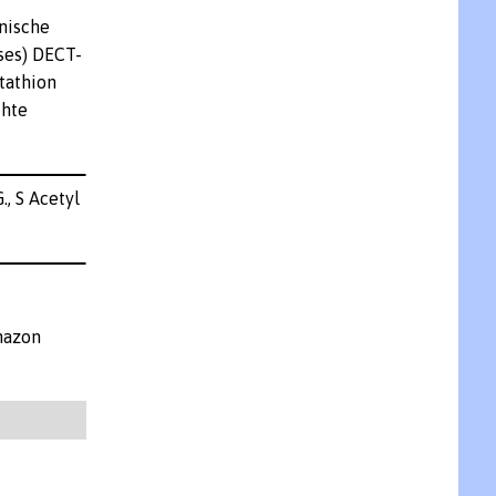
onische
ses) DECT-
tathion
chte
., S Acetyl
Amazon