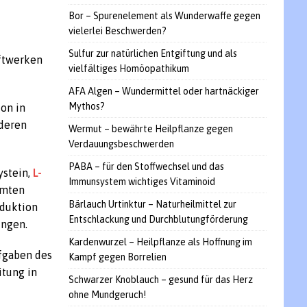
Bor – Spurenelement als Wunderwaffe gegen
vielerlei Beschwerden?
Sulfur zur natürlichen Entgiftung und als
aftwerken
vielfältiges Homöopathikum
AFA Algen – Wundermittel oder hartnäckiger
Mythos?
ion in
nderen
Wermut – bewährte Heilpflanze gegen
Verdauungsbeschwerden
PABA – für den Stoffwechsel und das
ystein,
L-
Immunsystem wichtiges Vitaminoid
mmten
Bärlauch Urtinktur – Naturheilmittel zur
eduktion
Entschlackung und Durchblutungförderung
ungen.
Kardenwurzel – Heilpflanze als Hoffnung im
ufgaben des
Kampf gegen Borrelien
itung in
Schwarzer Knoblauch – gesund für das Herz
ohne Mundgeruch!