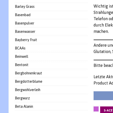
Wichtig is
Barley Grass
Strahlunge
Basenbad
Telefon od
Basenpulver
durch Elek
machen.
Basenwasser
Bayberry Fruit
Andere und
BCAAs
Glutation,
Beinwell
Bentonit
Bitte beac
Bergbohnenkraut
Letzte Akt
Bergdotterblume
Product Ad
Bergwohlverleih
Bergwurz
Beta Alanin
S-AC