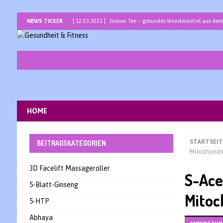
NEWS TICKER
[ 12.03.2021 ]
Grüner Tee – gesundes Wundermittel aus dem
[ 05.03.2021 ]
Bromelain – ein Allround-Talent unter den E
[ 26.02.2021 ]
Basenbad mit basischem Badesalz zur entsp
[ 19.02.2021 ]
Traubenkernöl -Jungbrunnen für Haut und Ha
[ 12.02.2021 ]
Lapacho – die heilsame peruanische Baumri
[ 05.02.2021 ]
Sarkosine – ein interessantes Nootropikum m
HOME
[ 29.01.2021 ]
Bor – Spurenelement als Wunderwaffe gegen 
STARTSEIT
BEITRAGSKATEGORIEN
Mitochondri
3D Facelift Massageroller
S-Ace
5-Blatt-Ginseng
Mitoc
5-HTP
Abhaya