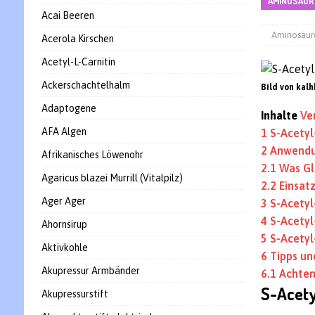
AMINOSÄUR
Acai Beeren
Aminosäure
Acerola Kirschen
Acetyl-L-Carnitin
Ackerschachtelhalm
Bild von kalh
Adaptogene
Inhalte
Ve
AFA Algen
1
S-Acetyl
2
Anwendu
Afrikanisches Löwenohr
2.1
Was Gl
Agaricus blazei Murrill (Vitalpilz)
2.2
Einsat
Ager Ager
3
S-Acetyl
4
S-Acetyl
Ahornsirup
5
S-Acety
Aktivkohle
6
Tipps un
Akupressur Armbänder
6.1
Achten
S-Acety
Akupressurstift