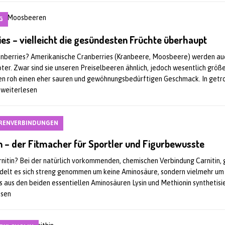
G
es – vielleicht die gesündesten Früchte überhaupt
anberries? Amerikanische Cranberries (Kranbeere, Moosbeere) werden auc
ter. Zwar sind sie unseren Preiselbeeren ähnlich, jedoch wesentlich größe
en roh einen eher sauren und gewöhnungsbedürftigen Geschmack. In getr
r weiterlesen
RENVERBINDUNGEN
n – der Fitmacher für Sportler und Figurbewusste
rnitin? Bei der natürlich vorkommenden, chemischen Verbindung Carnitin, 
ndelt es sich streng genommen um keine Aminosäure, sondern vielmehr um
s aus den beiden essentiellen Aminosäuren Lysin und Methionin synthetisie
esen