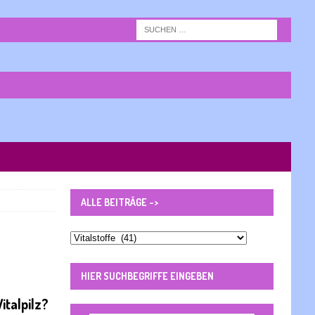
ALLE BEITRÄGE ->
Alle
Beiträge
-
HIER SUCHBEGRIFFE EINGEBEN
>
talpilz?