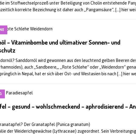
die im Stoffwechselprozeß unter Beteiligung von Cholin entstehende Pa
nzeitlich korrekte Bezeichnung ist daher auch „Pangamsäure“,
[…] hier we
NE
öl – Vitaminbombe und ultimativer Sonnen- und
schutz
ddornöl? Sanddornöl wird gewonnen aus den leuchtend gelben Beeren de
rhamnoides), auch „Sandbeere„, „Rote Schlehe“ oder „Weidendorn“ gena
prünglich in Nepal, hat er sich über Ost- und Westasien bis nach
[…] hier w
G
fel – gesund – wohlschmeckend – aphrodisierend – An
 Granatapfel? Der Granatapfel (Punica granatum)
ilie der Weiderichgewächse (Lythraceae) zugeordnet. Sein Verbreitungsg