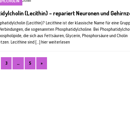
IDYLCHOLIN
dylcholin (Lecithin) – repariert Neuronen und Gehirnz
phatidylcholin (Lecithin)? Lecithine ist der klassische Name für eine Grup
Verbindungen, die sogenannten Phosphatidylcholine. Bei Phosphatidylcho
hospholipide, die sich aus Fettsäuren, Glycerin, Phosphorsäure und Cholin
zen. Lecithine sind
[…] hier weiterlesen
3
…
5
»