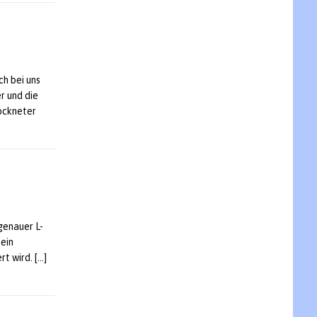
h bei uns
r und die
ockneter
genauer L-
 ein
rt wird.
[…]