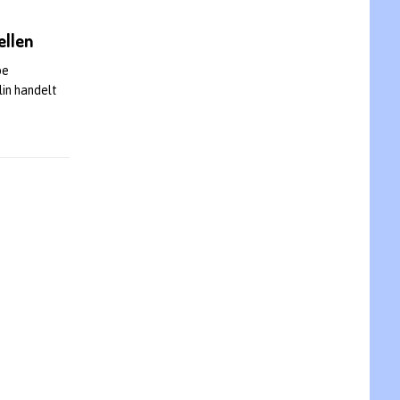
ellen
pe
lin handelt