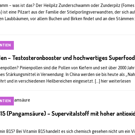
mm – was ist das? Der Heilpilz Zunderschwamm oder Zunderpilz (Fomes
) ist eine Pilzart aus der Familie der Stielporlingsverwandten, der sich au
n Laubbäumen, vor allem Buchen und Birken findet und an den Stämmen
NTIEN
llen – Testosteronbooster und hochwertiges Superfoo
ienpollen? Pinienpollen sind die Pollen von Kiefern und seit über 2000 Jahr
s Stärkungsmittel in Verwendung. In China werden sie bis heute als „Na
hrt und in verschiedenen Heilbereichen eingesetzt.
[…] hier weiterlesen
NTIEN
15 (Pangamsäure) – Supervitalstoff mit hoher antioxi
min B15? Bei Vitamin B15 handelt es sich chemisch gesehen nicht um ein V