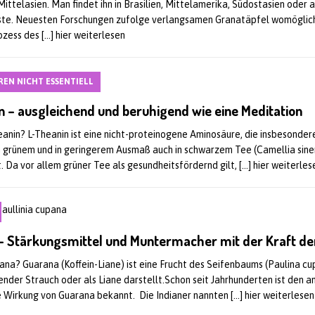
 Mittelasien. Man findet ihn in Brasilien, Mittelamerika, Südostasien oder 
ste. Neuesten Forschungen zufolge verlangsamen Granatäpfel womöglic
ozess des
[…] hier weiterlesen
EN NICHT ESSENTIELL
n – ausgleichend und beruhigend wie eine Meditation
eanin? L-Theanin ist eine nicht-proteinogene Aminosäure, die insbesonder
n grünem und in geringerem Ausmaß auch in schwarzem Tee (Camellia sine
t. Da vor allem grüner Tee als gesundheitsfördernd gilt,
[…] hier weiterles
– Stärkungsmittel und Muntermacher mit der Kraft de
ana? Guarana (Koffein-Liane) ist eine Frucht des Seifenbaums (Paulina cu
kender Strauch oder als Liane darstellt.Schon seit Jahrhunderten ist den a
ie Wirkung von Guarana bekannt. Die Indianer nannten
[…] hier weiterlesen