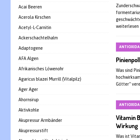
Zunderschwa
Acai Beeren
formentarius
Acerola Kirschen
geschwächte
weiterlesen
Acetyl-L-Carnitin
Ackerschachtelhalm
ANTIOXIDA
Adaptogene
Pinienpo
AFA Algen
Afrikanisches Löwenohr
Was sind Pin
hochwirksame
Agaricus blazei Murrill (Vitalpilz)
Götter“ vere
Ager Ager
Ahornsirup
ANTIOXIDA
Aktivkohle
Vitamin B
Akupressur Armbänder
Wirkung
Akupressurstift
Was ist Vita