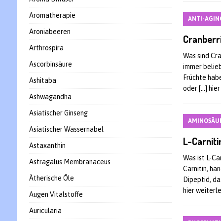
Aromatherapie
ANTI-AGIN
Aroniabeeren
Cranberri
Arthrospira
Was sind Cr
Ascorbinsäure
immer belieb
Früchte hab
Ashitaba
oder
[…] hie
Ashwagandha
Asiatischer Ginseng
AMINOSÄU
Asiatischer Wassernabel
L-Carniti
Astaxanthin
Was ist L-Ca
Astragalus Membranaceus
Carnitin, ha
Ätherische Öle
Dipeptid, da
hier weiterl
Augen Vitalstoffe
Auricularia