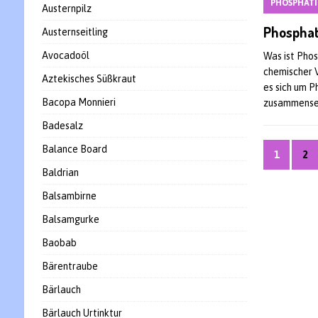
PHOSPHAT
Austernpilz
Phosphati
Austernseitling
Avocadoöl
Was ist Phos
chemischer 
Aztekisches Süßkraut
es sich um P
Bacopa Monnieri
zusammenset
Badesalz
Balance Board
1
2
Baldrian
Balsambirne
Balsamgurke
Baobab
Bärentraube
Bärlauch
Bärlauch Urtinktur