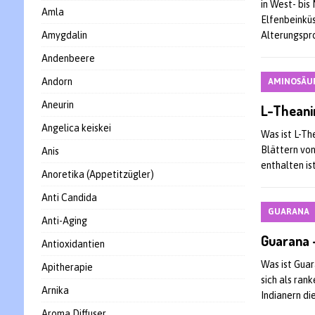
in West- bis
Amla
Elfenbeinkü
Amygdalin
Alterungspr
Andenbeere
Andorn
AMINOSÄUR
Aneurin
L-Theani
Angelica keiskei
Was ist L-Th
Blättern vo
Anis
enthalten is
Anoretika (Appetitzügler)
Anti Candida
GUARANA
Anti-Aging
Guarana 
Antioxidantien
Was ist Guar
Apitherapie
sich als ran
Arnika
Indianern d
Aroma Diffuser