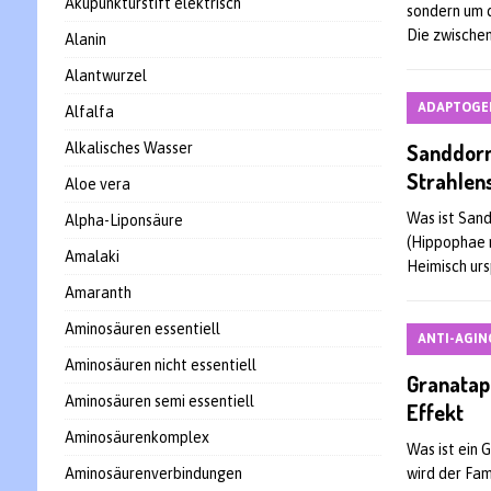
Akupunkturstift elektrisch
sondern um 
Die zwische
Alanin
Alantwurzel
ADAPTOGE
Alfalfa
Sanddorn
Alkalisches Wasser
Strahlen
Aloe vera
Was ist San
Alpha-Liponsäure
(Hippophae 
Amalaki
Heimisch urs
Amaranth
Aminosäuren essentiell
ANTI-AGIN
Aminosäuren nicht essentiell
Granatap
Aminosäuren semi essentiell
Effekt
Aminosäurenkomplex
Was ist ein
Aminosäurenverbindungen
wird der Fam