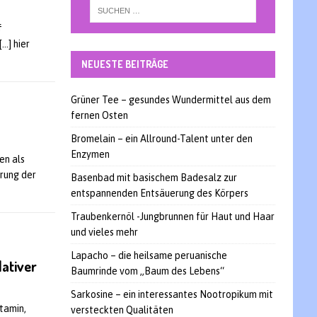
f
[…] hier
NEUESTE BEITRÄGE
Grüner Tee – gesundes Wundermittel aus dem
fernen Osten
d
Bromelain – ein Allround-Talent unter den
Enzymen
en als
hrung der
Basenbad mit basischem Badesalz zur
entspannenden Entsäuerung des Körpers
Traubenkernöl -Jungbrunnen für Haut und Haar
und vieles mehr
Lapacho – die heilsame peruanische
dativer
Baumrinde vom „Baum des Lebens“
Sarkosine – ein interessantes Nootropikum mit
itamin,
versteckten Qualitäten