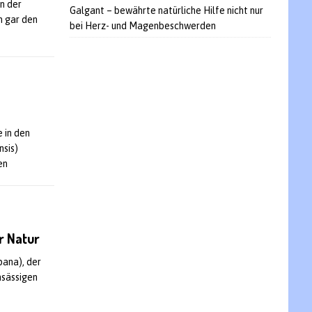
an der
Galgant – bewährte natürliche Hilfe nicht nur
h gar den
bei Herz- und Magenbeschwerden
e in den
nsis)
en
r Natur
pana), der
nsässigen