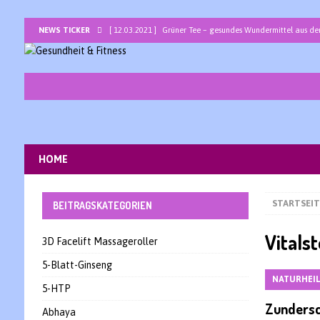
NEWS TICKER
[ 12.03.2021 ]
Grüner Tee – gesundes Wundermittel aus de
[ 05.03.2021 ]
Bromelain – ein Allround-Talent unter den 
[ 26.02.2021 ]
Basenbad mit basischem Badesalz zur ents
[ 19.02.2021 ]
Traubenkernöl -Jungbrunnen für Haut und H
[ 12.02.2021 ]
Lapacho – die heilsame peruanische Baum
[ 05.02.2021 ]
Sarkosine – ein interessantes Nootropikum 
HOME
[ 29.01.2021 ]
Bor – Spurenelement als Wunderwaffe gegen
STARTSEIT
BEITRAGSKATEGORIEN
Vitals
3D Facelift Massageroller
5-Blatt-Ginseng
NATURHEI
5-HTP
Zundersc
Abhaya