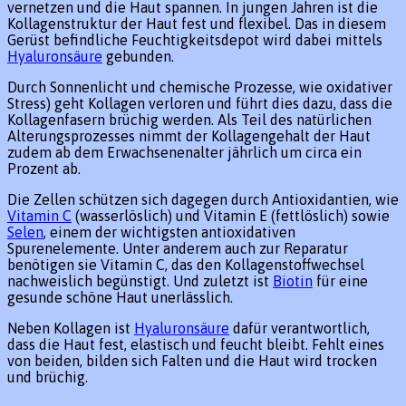
vernetzen und die Haut spannen. In jungen Jahren ist die
Kollagenstruktur der Haut fest und flexibel. Das in diesem
Gerüst befindliche Feuchtigkeitsdepot wird dabei mittels
Hyaluronsäure
gebunden.
Durch Sonnenlicht und chemische Prozesse, wie oxidativer
Stress) geht Kollagen verloren und führt dies dazu, dass die
Kollagenfasern brüchig werden. Als Teil des natürlichen
Alterungsprozesses nimmt der Kollagengehalt der Haut
zudem ab dem Erwachsenenalter jährlich um circa ein
Prozent ab.
Die Zellen schützen sich dagegen durch Antioxidantien, wie
Vitamin C
(wasserlöslich) und Vitamin E (fettlöslich) sowie
Selen
, einem der wichtigsten antioxidativen
Spurenelemente. Unter anderem auch zur Reparatur
benötigen sie Vitamin C, das den Kollagenstoffwechsel
nachweislich begünstigt. Und zuletzt ist
Biotin
für eine
gesunde schöne Haut unerlässlich.
Neben Kollagen ist
Hyaluronsäure
dafür verantwortlich,
dass die Haut fest, elastisch und feucht bleibt. Fehlt eines
von beiden, bilden sich Falten und die Haut wird trocken
und brüchig.