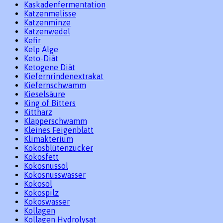
Kaskadenfermentation
Katzenmelisse
Katzenminze
Katzenwedel
Kefir
Kelp Alge
Keto-Diät
Ketogene Diät
Kiefernrindenextrakat
Kiefernschwamm
Kieselsäure
King of Bitters
Kittharz
Klapperschwamm
Kleines Feigenblatt
Klimakterium
Kokosblütenzucker
Kokosfett
Kokosnussöl
Kokosnusswasser
Kokosöl
Kokospilz
Kokoswasser
Kollagen
Kollagen Hydrolysat