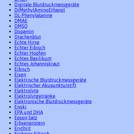
Digitale Blutdruckmessgeräte
DiMethylAminoEthanol
DL-Phenylalanine
DMAE
DMSO
Dopamin
Drachenblut
Echte Hirse
Echter Eibisch
Echter Hopfen
Echtes Basilikum
Echtes Johanniskraut
Eibisch
Eisen
Elektrische Blutdruckmessgeräte
Elektrischer Akupunkturstift
Elektrolyte
Elektrolytgetränke
Elektronische Blutdruckmessgeräte
Enoki
EPA und DHA
Epson Salz
Erbsenprotein
Erythrit
Essbarer Eibisch