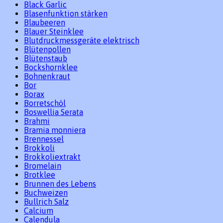
Black Garlic
Blasenfunktion stärken
Blaubeeren
Blauer Steinklee
Blutdruckmessgeräte elektrisch
Blütenpollen
Blütenstaub
Bockshornklee
Bohnenkraut
Bor
Borax
Borretschöl
Boswellia Serata
Brahmi
Bramia monniera
Brennessel
Brokkoli
Brokkoliextrakt
Bromelain
Brotklee
Brunnen des Lebens
Buchweizen
Bullrich Salz
Calcium
Calendula