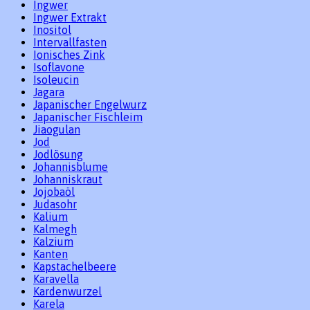
Ingwer
Ingwer Extrakt
Inositol
Intervallfasten
Ionisches Zink
Isoflavone
Isoleucin
Jagara
Japanischer Engelwurz
Japanischer Fischleim
Jiaogulan
Jod
Jodlösung
Johannisblume
Johanniskraut
Jojobaöl
Judasohr
Kalium
Kalmegh
Kalzium
Kanten
Kapstachelbeere
Karavella
Kardenwurzel
Karela