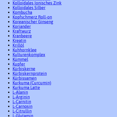
Kolloidales Ionisches Zink
Kolloidales Silber
Kombucha
Kopfschmerz Roll-on
Koreanischer Ginseng
Koriander
Kraftwurz
Kranbeere
Kreatin
Krillöl
Kuhhornklee
Kulturenkomplex
Kümmel
Kupfer
Kürbiskerne
Kürbiskernprotein
Kürbissamen
Kurkuma (Curcumin)
Kurkuma Latte
L-Alanin
L-Arginin
L-Carnitin
L-Carnosin
L-Citrullin
L-Glutamin