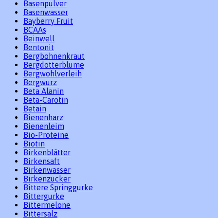
Basenpulver
Basenwasser
Bayberry Fruit
BCAAs
Beinwell
Bentonit
Bergbohnenkraut
Bergdotterblume
Bergwohlverleih
Bergwurz
Beta Alanin
Beta-Carotin
Betain
Bienenharz
Bienenleim
Bio-Proteine
Biotin
Birkenblätter
Birkensaft
Birkenwasser
Birkenzucker
Bittere Springgurke
Bittergurke
Bittermelone
Bittersalz