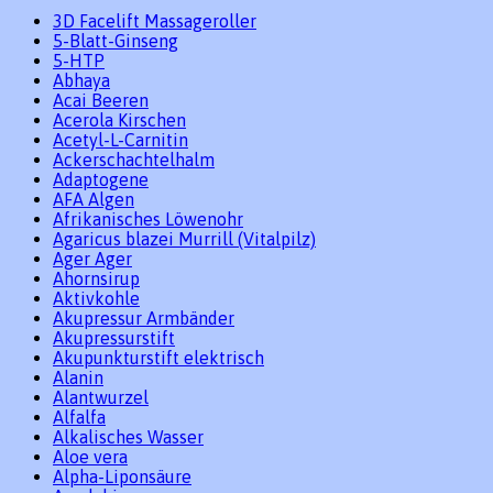
3D Facelift Massageroller
5-Blatt-Ginseng
5-HTP
Abhaya
Acai Beeren
Acerola Kirschen
Acetyl-L-Carnitin
Ackerschachtelhalm
Adaptogene
AFA Algen
Afrikanisches Löwenohr
Agaricus blazei Murrill (Vitalpilz)
Ager Ager
Ahornsirup
Aktivkohle
Akupressur Armbänder
Akupressurstift
Akupunkturstift elektrisch
Alanin
Alantwurzel
Alfalfa
Alkalisches Wasser
Aloe vera
Alpha-Liponsäure