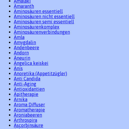
Amalaki
Amaranth
Aminosäuren essentiell
Aminosäuren nicht essentiell
Aminosäuren semi essentiell
Aminosäurenkomplex
Aminosäurenverbindungen
Amla
Amygdalin
Andenbeere
Andorn
Aneurin
Angelica keiskei
Anis
Anoretika (Appetitzügler)
Anti Candida
Anti-Aging
Antioxidantien
Apitherapie
Arnika
Aroma Diffuser
Aromatherapie
Aroniabeeren
Arthrospira
Ascorbinsäure