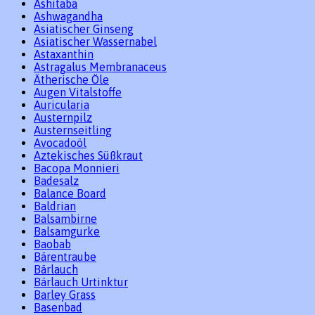
Ashitaba
Ashwagandha
Asiatischer Ginseng
Asiatischer Wassernabel
Astaxanthin
Astragalus Membranaceus
Ätherische Öle
Augen Vitalstoffe
Auricularia
Austernpilz
Austernseitling
Avocadoöl
Aztekisches Süßkraut
Bacopa Monnieri
Badesalz
Balance Board
Baldrian
Balsambirne
Balsamgurke
Baobab
Bärentraube
Bärlauch
Bärlauch Urtinktur
Barley Grass
Basenbad