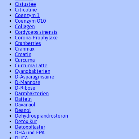
Cistustee
Citicoline
Coenzym 1
Coenzym Q10
Collagen
Cordyceps sinensis
Corona-Prophylaxe
Cranberries
Cranmax
Creatin
Curcuma
Curcuma Latte
Cyanobakterien
D-Asparaginsäure
D-Mannose
D-Ribose
Darmbakterien
Datteln
Davanaöl
Deanol
Dehydroepiandrosteron
Detox Kur
Detoxpflaster
DHA und EPA
DHEA