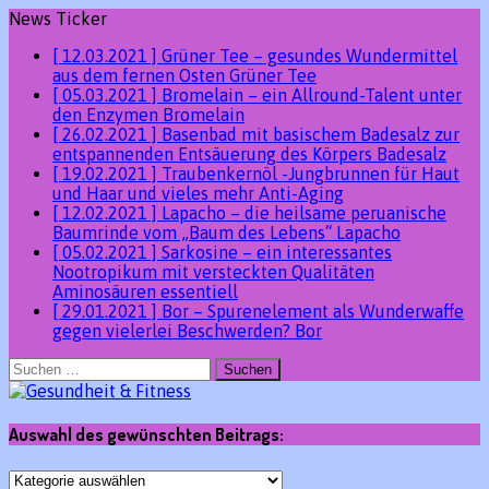
News Ticker
[ 12.03.2021 ]
Grüner Tee – gesundes Wundermittel
aus dem fernen Osten
Grüner Tee
[ 05.03.2021 ]
Bromelain – ein Allround-Talent unter
den Enzymen
Bromelain
[ 26.02.2021 ]
Basenbad mit basischem Badesalz zur
entspannenden Entsäuerung des Körpers
Badesalz
[ 19.02.2021 ]
Traubenkernöl -Jungbrunnen für Haut
und Haar und vieles mehr
Anti-Aging
[ 12.02.2021 ]
Lapacho – die heilsame peruanische
Baumrinde vom „Baum des Lebens“
Lapacho
[ 05.02.2021 ]
Sarkosine – ein interessantes
Nootropikum mit versteckten Qualitäten
Aminosäuren essentiell
[ 29.01.2021 ]
Bor – Spurenelement als Wunderwaffe
gegen vielerlei Beschwerden?
Bor
Suchen
nach:
Auswahl des gewünschten Beitrags:
Auswahl