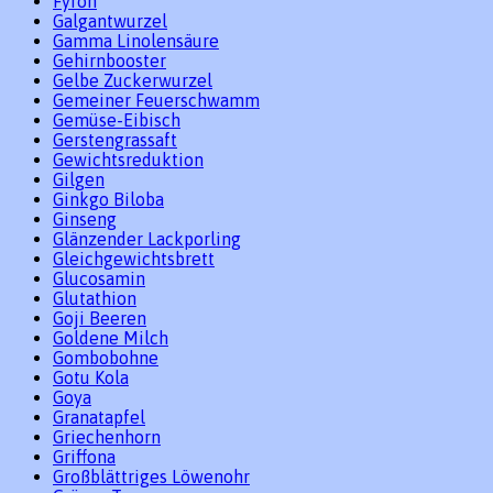
Fyron
Galgantwurzel
Gamma Linolensäure
Gehirnbooster
Gelbe Zuckerwurzel
Gemeiner Feuerschwamm
Gemüse-Eibisch
Gerstengrassaft
Gewichtsreduktion
Gilgen
Ginkgo Biloba
Ginseng
Glänzender Lackporling
Gleichgewichtsbrett
Glucosamin
Glutathion
Goji Beeren
Goldene Milch
Gombobohne
Gotu Kola
Goya
Granatapfel
Griechenhorn
Griffona
Großblättriges Löwenohr