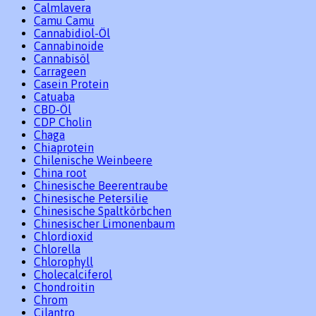
Calmlavera
Camu Camu
Cannabidiol-Öl
Cannabinoide
Cannabisöl
Carrageen
Casein Protein
Catuaba
CBD-Öl
CDP Cholin
Chaga
Chiaprotein
Chilenische Weinbeere
China root
Chinesische Beerentraube
Chinesische Petersilie
Chinesische Spaltkörbchen
Chinesischer Limonenbaum
Chlordioxid
Chlorella
Chlorophyll
Cholecalciferol
Chondroitin
Chrom
Cilantro