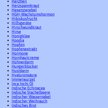
Herzheil
Herzspannkraut
Hexenzwiebel
HGH-Wachstumshormon
Hibiskusfrucht
Hilfsgeräte
Hirschwundkraut
Hirse
Honigklee
Hoodia
Hopfen
Hopfenextrakt
Hormone
Hornhautcreme
Hühnerdarm
Hungerblocker
Hustdarm
Hyaluronsäure
Immerwurzel
Inca Inchi Öl
Indische Echinacea
Indische Stachelbeere
Indischer Wassernabel
Indischer Weihrauch
Indisches Brot