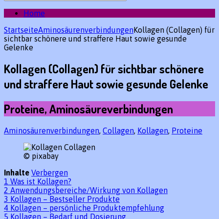
des
gewünschten
Home
Beitrags:
Startseite
Aminosäurenverbindungen
Kollagen (Collagen) für
sichtbar schönere und straffere Haut sowie gesunde
Gelenke
Kollagen (Collagen) für sichtbar schönere
und straffere Haut sowie gesunde Gelenke
Proteine, Aminosäureverbindungen
Aminosäurenverbindungen
,
Collagen
,
Kollagen
,
Proteine
© pixabay
Inhalte
Verbergen
1
Was ist Kollagen?
2
Anwendungsbereiche/Wirkung von Kollagen
3
Kollagen – Bestseller Produkte
4
Kollagen – persönliche Produktempfehlung
5
Kollagen – Bedarf und Dosierung