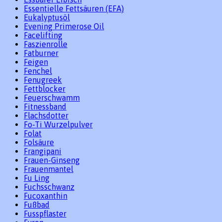
Essentielle Fettsäuren (EFA)
Eukalyptusöl
Evening Primerose Oil
Facelifting
Faszienrolle
Fatburner
Feigen
Fenchel
Fenugreek
Fettblocker
Feuerschwamm
Fitnessband
Flachsdotter
Fo-Ti Wurzelpulver
Folat
Folsäure
Frangipani
Frauen-Ginseng
Frauenmantel
Fu Ling
Fuchsschwanz
Fucoxanthin
Fußbad
Fusspflaster