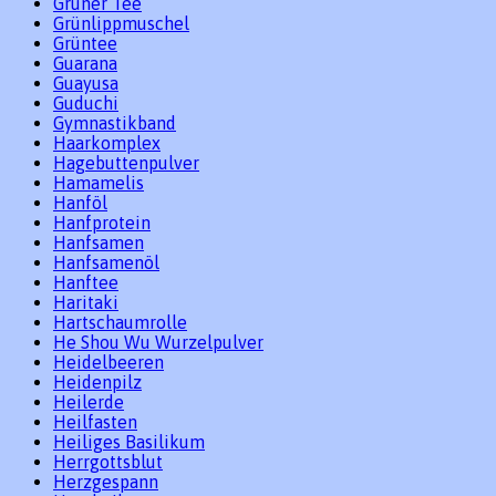
Grüner Tee
Grünlippmuschel
Grüntee
Guarana
Guayusa
Guduchi
Gymnastikband
Haarkomplex
Hagebuttenpulver
Hamamelis
Hanföl
Hanfprotein
Hanfsamen
Hanfsamenöl
Hanftee
Haritaki
Hartschaumrolle
He Shou Wu Wurzelpulver
Heidelbeeren
Heidenpilz
Heilerde
Heilfasten
Heiliges Basilikum
Herrgottsblut
Herzgespann