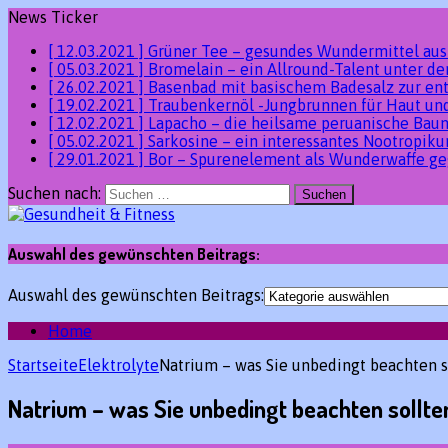
News Ticker
[ 12.03.2021 ]
Grüner Tee – gesundes Wundermittel au
[ 05.03.2021 ]
Bromelain – ein Allround-Talent unter 
[ 26.02.2021 ]
Basenbad mit basischem Badesalz zur en
[ 19.02.2021 ]
Traubenkernöl -Jungbrunnen für Haut un
[ 12.02.2021 ]
Lapacho – die heilsame peruanische Ba
[ 05.02.2021 ]
Sarkosine – ein interessantes Nootropik
[ 29.01.2021 ]
Bor – Spurenelement als Wunderwaffe ge
Suchen nach:
Auswahl des gewünschten Beitrags:
Auswahl des gewünschten Beitrags:
Home
Startseite
Elektrolyte
Natrium – was Sie unbedingt beachten s
Natrium – was Sie unbedingt beachten sollt