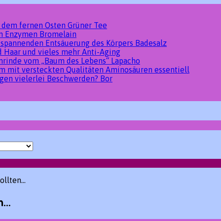
s dem fernen Osten
Grüner Tee
den Enzymen
Bromelain
tspannenden Entsäuerung des Körpers
Badesalz
d Haar und vieles mehr
Anti-Aging
umrinde vom „Baum des Lebens“
Lapacho
um mit versteckten Qualitäten
Aminosäuren essentiell
gen vielerlei Beschwerden?
Bor
ollten…
en…