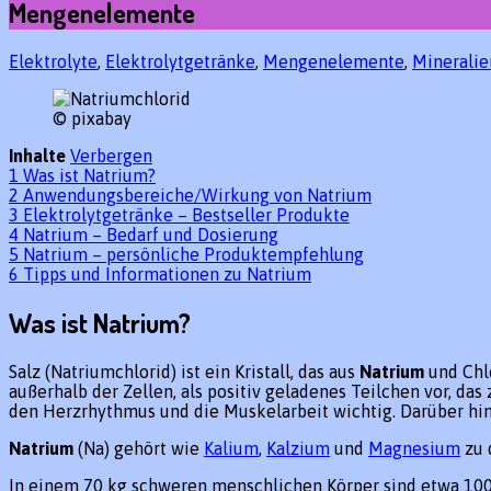
Mengenelemente
Elektrolyte
,
Elektrolytgetränke
,
Mengenelemente
,
Mineralie
© pixabay
Inhalte
Verbergen
1
Was ist Natrium?
2
Anwendungsbereiche/Wirkung von Natrium
3
Elektrolytgetränke – Bestseller Produkte
4
Natrium – Bedarf und Dosierung
5
Natrium – persönliche Produktempfehlung
6
Tipps und Informationen zu Natrium
Was ist Natrium?
Salz (Natriumchlorid) ist ein Kristall, das aus
Natrium
und Chl
außerhalb der Zellen, als positiv geladenes Teilchen vor, d
den Herzrhythmus und die Muskelarbeit wichtig. Darüber hin
Natrium
(Na) gehört wie
Kalium
,
Kalzium
und
Magnesium
zu 
In einem 70 kg schweren menschlichen Körper sind etwa 100 