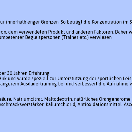
r innerhalb enger Grenzen. So beträgt die Konzentration im S
tion, dem verwendeten Produkt und anderen Faktoren. Daher wi
petenter Begleitpersonen (Trainer etc.) verwiesen.
über 30 Jahren Erfahrung
ränk und wurde speziell zur Unterstützung der sportlichen Lei
 längerem Ausdauertraining bei und verbessert die Aufnahme 
nsäure, Natriumcitrat, Maltodextrin, natürliches Orangenarom
hmacksverstärker: Kaliumchlorid, Antioxidationsmittel: Ascorb