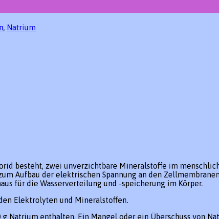
n
,
Natrium
orid besteht, zwei unverzichtbare Mineralstoffe im menschli
as zum Aufbau der elektrischen Spannung an den Zellmembranen 
aus für die Wasserverteilung und -speicherung im Körper.
den Elektrolyten und Mineralstoffen.
g Natrium enthalten. Ein Mangel oder ein Überschuss von Natr