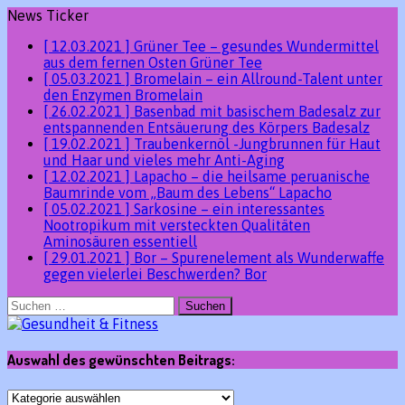
News Ticker
[ 12.03.2021 ]
Grüner Tee – gesundes Wundermittel
aus dem fernen Osten
Grüner Tee
[ 05.03.2021 ]
Bromelain – ein Allround-Talent unter
den Enzymen
Bromelain
[ 26.02.2021 ]
Basenbad mit basischem Badesalz zur
entspannenden Entsäuerung des Körpers
Badesalz
[ 19.02.2021 ]
Traubenkernöl -Jungbrunnen für Haut
und Haar und vieles mehr
Anti-Aging
[ 12.02.2021 ]
Lapacho – die heilsame peruanische
Baumrinde vom „Baum des Lebens“
Lapacho
[ 05.02.2021 ]
Sarkosine – ein interessantes
Nootropikum mit versteckten Qualitäten
Aminosäuren essentiell
[ 29.01.2021 ]
Bor – Spurenelement als Wunderwaffe
gegen vielerlei Beschwerden?
Bor
Suchen
nach:
Auswahl des gewünschten Beitrags:
Auswahl