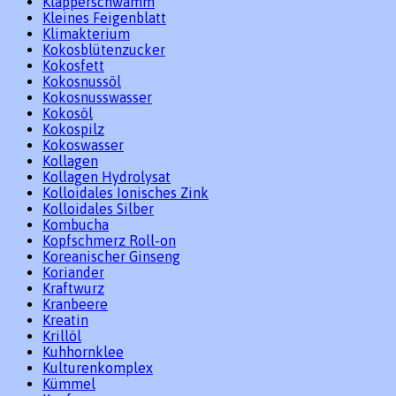
Klapperschwamm
Kleines Feigenblatt
Klimakterium
Kokosblütenzucker
Kokosfett
Kokosnussöl
Kokosnusswasser
Kokosöl
Kokospilz
Kokoswasser
Kollagen
Kollagen Hydrolysat
Kolloidales Ionisches Zink
Kolloidales Silber
Kombucha
Kopfschmerz Roll-on
Koreanischer Ginseng
Koriander
Kraftwurz
Kranbeere
Kreatin
Krillöl
Kuhhornklee
Kulturenkomplex
Kümmel