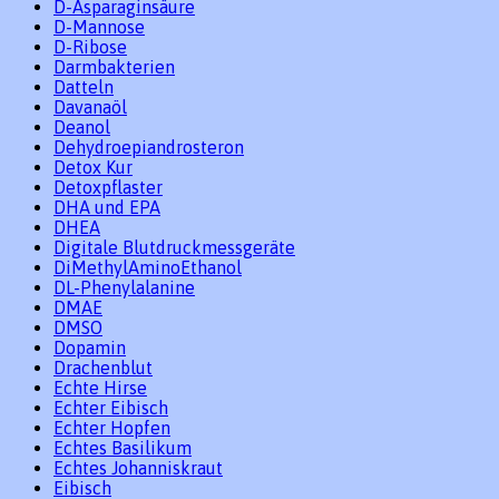
D-Asparaginsäure
D-Mannose
D-Ribose
Darmbakterien
Datteln
Davanaöl
Deanol
Dehydroepiandrosteron
Detox Kur
Detoxpflaster
DHA und EPA
DHEA
Digitale Blutdruckmessgeräte
DiMethylAminoEthanol
DL-Phenylalanine
DMAE
DMSO
Dopamin
Drachenblut
Echte Hirse
Echter Eibisch
Echter Hopfen
Echtes Basilikum
Echtes Johanniskraut
Eibisch