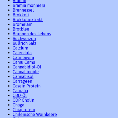
Brahmi
Bramia monniera
Brennessel
Brokkoli
Brokkoliextrakt
Bromelain
Brotklee
Brunnen des Lebens
Buchweizen
Bullrich Salz
Calcium
Calendula
Calmlavera
Camu Camu
Cannabidiol-Öl
Cannabinoide
Cannabisöl
Carrageen
Casein Protein
Catuaba
CBD-Öl
CDP Cholin
Chaga
Chiaprotein
Chilenische Weinbeere