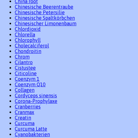
China root
Chinesische Beerentraube
Chinesische Petersilie
Chinesische Spaltkörbchen
Chinesischer Limonenbaum
Chlordioxid
Chlorella
Chlorophyll
Cholecalciferol
Chondroitin
Chrom
Cilantro
Cistustee
Citicoline
Coenzym 1
Coenzym Q10
Collagen
Cordyceps sinensis
Corona-Prophylaxe
Cranberries
Cranmax
Creatin
Curcuma
Curcuma Latte
Cyanobakterien