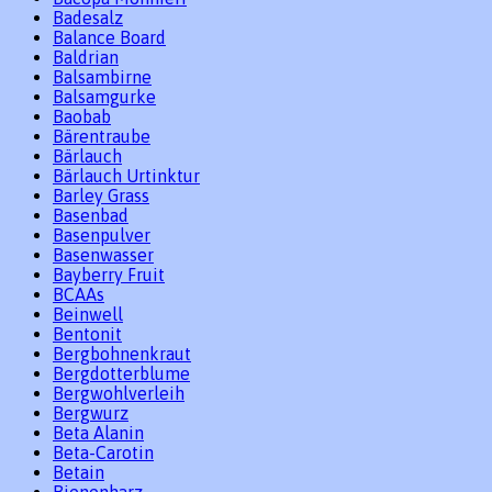
Badesalz
Balance Board
Baldrian
Balsambirne
Balsamgurke
Baobab
Bärentraube
Bärlauch
Bärlauch Urtinktur
Barley Grass
Basenbad
Basenpulver
Basenwasser
Bayberry Fruit
BCAAs
Beinwell
Bentonit
Bergbohnenkraut
Bergdotterblume
Bergwohlverleih
Bergwurz
Beta Alanin
Beta-Carotin
Betain
Bienenharz