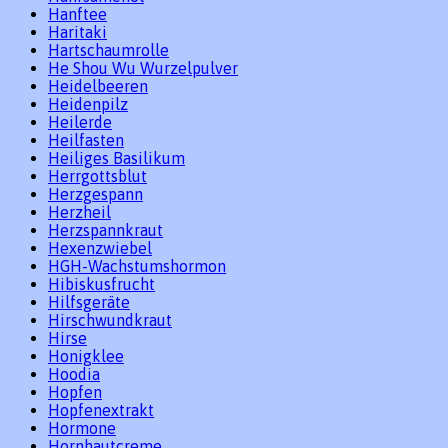
Hanftee
Haritaki
Hartschaumrolle
He Shou Wu Wurzelpulver
Heidelbeeren
Heidenpilz
Heilerde
Heilfasten
Heiliges Basilikum
Herrgottsblut
Herzgespann
Herzheil
Herzspannkraut
Hexenzwiebel
HGH-Wachstumshormon
Hibiskusfrucht
Hilfsgeräte
Hirschwundkraut
Hirse
Honigklee
Hoodia
Hopfen
Hopfenextrakt
Hormone
Hornhautcreme