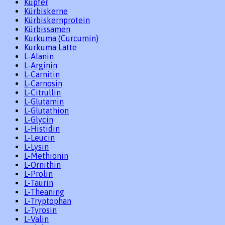
Kupfer
Kürbiskerne
Kürbiskernprotein
Kürbissamen
Kurkuma (Curcumin)
Kurkuma Latte
L-Alanin
L-Arginin
L-Carnitin
L-Carnosin
L-Citrullin
L-Glutamin
L-Glutathion
L-Glycin
L-Histidin
L-Leucin
L-Lysin
L-Methionin
L-Ornithin
L-Prolin
L-Taurin
L-Theaning
L-Tryptophan
L-Tyrosin
L-Valin