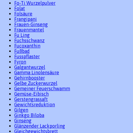
Fo-Ti Wurzelpulver
Folat
Folsäure
Frangipani
Frauen-Ginseng
Frauenmantel
Fu Ling
Fuchsschwanz
Fucoxanthin
Fußbad
Fusspflaster
Fyron
Galgantwurzel
Gamma Linolensäure
Gehirnbooster
Gelbe Zuckerwurzel
Gemeiner Feuerschwamm
Gemüse-Eibisch
Gerstengrassaft
Gewichtsreduktion
Gilgen
Ginkgo Biloba
Ginseng
Glänzender Lackporling
Gleichgewichtsbrett