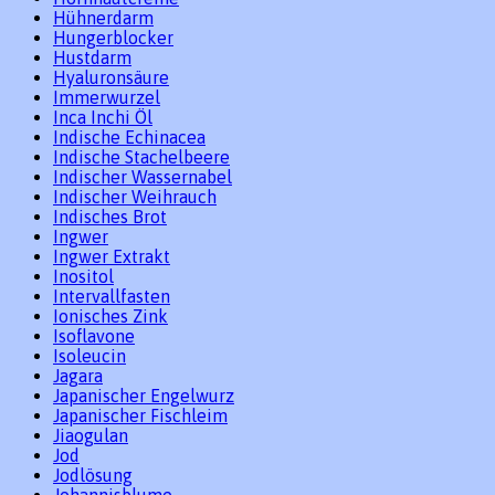
Hühnerdarm
Hungerblocker
Hustdarm
Hyaluronsäure
Immerwurzel
Inca Inchi Öl
Indische Echinacea
Indische Stachelbeere
Indischer Wassernabel
Indischer Weihrauch
Indisches Brot
Ingwer
Ingwer Extrakt
Inositol
Intervallfasten
Ionisches Zink
Isoflavone
Isoleucin
Jagara
Japanischer Engelwurz
Japanischer Fischleim
Jiaogulan
Jod
Jodlösung
Johannisblume