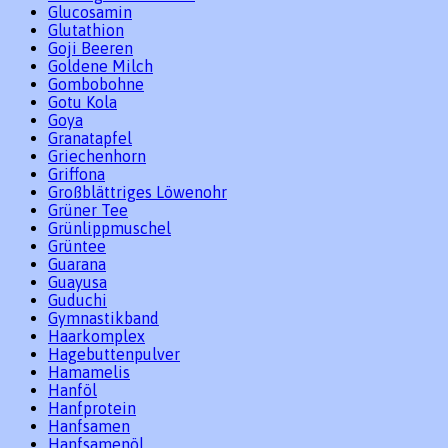
Glucosamin
Glutathion
Goji Beeren
Goldene Milch
Gombobohne
Gotu Kola
Goya
Granatapfel
Griechenhorn
Griffona
Großblättriges Löwenohr
Grüner Tee
Grünlippmuschel
Grüntee
Guarana
Guayusa
Guduchi
Gymnastikband
Haarkomplex
Hagebuttenpulver
Hamamelis
Hanföl
Hanfprotein
Hanfsamen
Hanfsamenöl