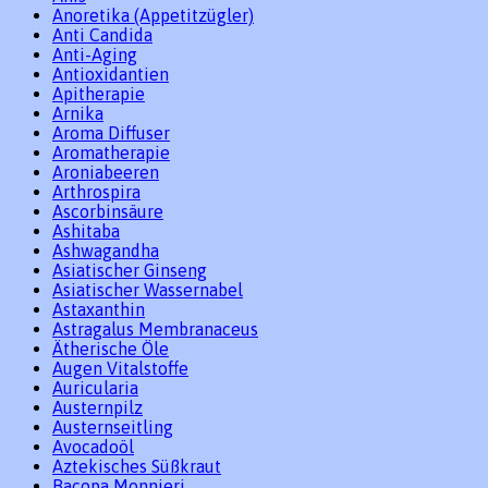
Anoretika (Appetitzügler)
Anti Candida
Anti-Aging
Antioxidantien
Apitherapie
Arnika
Aroma Diffuser
Aromatherapie
Aroniabeeren
Arthrospira
Ascorbinsäure
Ashitaba
Ashwagandha
Asiatischer Ginseng
Asiatischer Wassernabel
Astaxanthin
Astragalus Membranaceus
Ätherische Öle
Augen Vitalstoffe
Auricularia
Austernpilz
Austernseitling
Avocadoöl
Aztekisches Süßkraut
Bacopa Monnieri