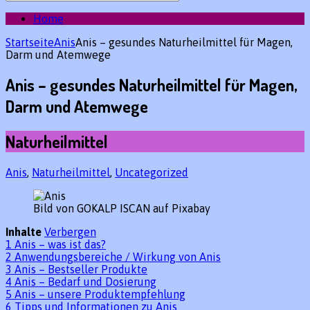
des
gewünschten
Home
Beitrags:
Startseite
Anis
Anis – gesundes Naturheilmittel für Magen,
Darm und Atemwege
Anis – gesundes Naturheilmittel für Magen,
Darm und Atemwege
Naturheilmittel
Anis
,
Naturheilmittel
,
Uncategorized
Bild von GOKALP ISCAN auf Pixabay
Inhalte
Verbergen
1
Anis – was ist das?
2
Anwendungsbereiche / Wirkung von Anis
3
Anis – Bestseller Produkte
4
Anis – Bedarf und Dosierung
5
Anis – unsere Produktempfehlung
6
Tipps und Informationen zu Anis