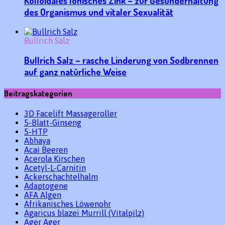
Kolloidales Ionisches Zink – zur Gesunderhaltung
des Organismus und vitaler Sexualität
Bullrich Salz
Bullrich Salz – rasche Linderung von Sodbrennen
auf ganz natürliche Weise
Beitragskategorien
3D Facelift Massageroller
5-Blatt-Ginseng
5-HTP
Abhaya
Acai Beeren
Acerola Kirschen
Acetyl-L-Carnitin
Ackerschachtelhalm
Adaptogene
AFA Algen
Afrikanisches Löwenohr
Agaricus blazei Murrill (Vitalpilz)
Ager Ager