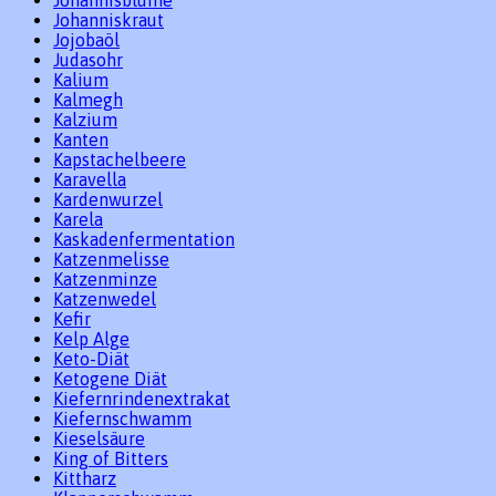
Johanniskraut
Jojobaöl
Judasohr
Kalium
Kalmegh
Kalzium
Kanten
Kapstachelbeere
Karavella
Kardenwurzel
Karela
Kaskadenfermentation
Katzenmelisse
Katzenminze
Katzenwedel
Kefir
Kelp Alge
Keto-Diät
Ketogene Diät
Kiefernrindenextrakat
Kiefernschwamm
Kieselsäure
King of Bitters
Kittharz