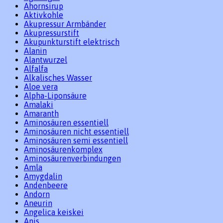
Ahornsirup
Aktivkohle
Akupressur Armbänder
Akupressurstift
Akupunkturstift elektrisch
Alanin
Alantwurzel
Alfalfa
Alkalisches Wasser
Aloe vera
Alpha-Liponsäure
Amalaki
Amaranth
Aminosäuren essentiell
Aminosäuren nicht essentiell
Aminosäuren semi essentiell
Aminosäurenkomplex
Aminosäurenverbindungen
Amla
Amygdalin
Andenbeere
Andorn
Aneurin
Angelica keiskei
Anis