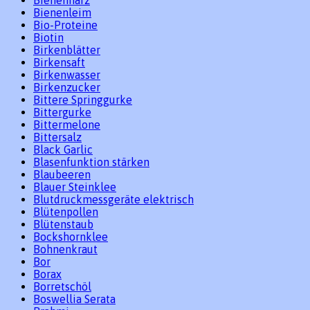
Bienenleim
Bio-Proteine
Biotin
Birkenblätter
Birkensaft
Birkenwasser
Birkenzucker
Bittere Springgurke
Bittergurke
Bittermelone
Bittersalz
Black Garlic
Blasenfunktion stärken
Blaubeeren
Blauer Steinklee
Blutdruckmessgeräte elektrisch
Blütenpollen
Blütenstaub
Bockshornklee
Bohnenkraut
Bor
Borax
Borretschöl
Boswellia Serata