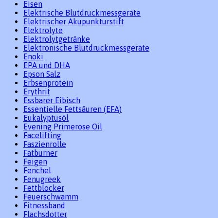
Eisen
Elektrische Blutdruckmessgeräte
Elektrischer Akupunkturstift
Elektrolyte
Elektrolytgetränke
Elektronische Blutdruckmessgeräte
Enoki
EPA und DHA
Epson Salz
Erbsenprotein
Erythrit
Essbarer Eibisch
Essentielle Fettsäuren (EFA)
Eukalyptusöl
Evening Primerose Oil
Facelifting
Faszienrolle
Fatburner
Feigen
Fenchel
Fenugreek
Fettblocker
Feuerschwamm
Fitnessband
Flachsdotter