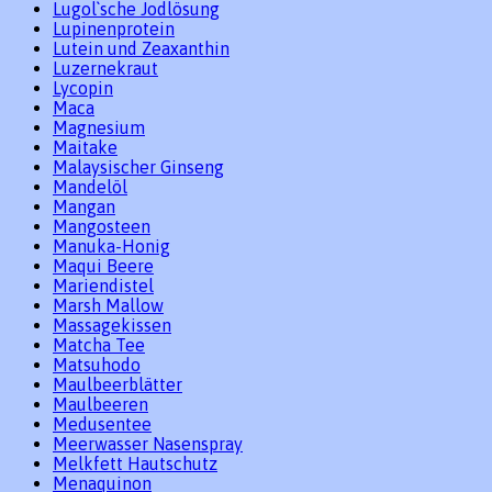
Lugol`sche Jodlösung
Lupinenprotein
Lutein und Zeaxanthin
Luzernekraut
Lycopin
Maca
Magnesium
Maitake
Malaysischer Ginseng
Mandelöl
Mangan
Mangosteen
Manuka-Honig
Maqui Beere
Mariendistel
Marsh Mallow
Massagekissen
Matcha Tee
Matsuhodo
Maulbeerblätter
Maulbeeren
Medusentee
Meerwasser Nasenspray
Melkfett Hautschutz
Menaquinon