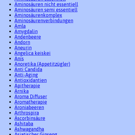
Aminosäuren nicht essentiell
Aminosäuren semi essentiell
Aminosäurenkomplex
Aminosäurenverbindungen
Amla
Amygdalin
Andenbeere
Andorn
Aneurin
Angelica keiskei
Anis
Anoretika (Appetitzügler)
Anti Candida
Anti-Aging
Antioxidantien
Apitherapie
Arnika
Aroma Diffuser
Aromatherapie
Aroniabeeren
Arthrospira
Ascorbinsäure
Ashitaba
Ashwagandha
Asiatischer Ginseng