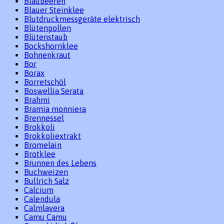
Blaubeeren
Blauer Steinklee
Blutdruckmessgeräte elektrisch
Blütenpollen
Blütenstaub
Bockshornklee
Bohnenkraut
Bor
Borax
Borretschöl
Boswellia Serata
Brahmi
Bramia monniera
Brennessel
Brokkoli
Brokkoliextrakt
Bromelain
Brotklee
Brunnen des Lebens
Buchweizen
Bullrich Salz
Calcium
Calendula
Calmlavera
Camu Camu