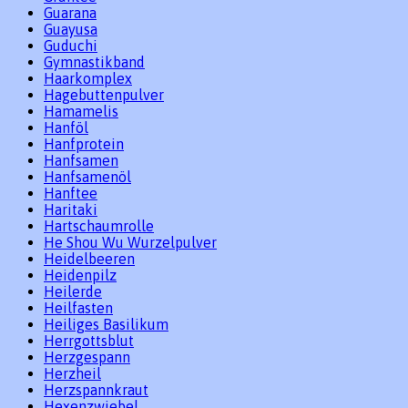
Guarana
Guayusa
Guduchi
Gymnastikband
Haarkomplex
Hagebuttenpulver
Hamamelis
Hanföl
Hanfprotein
Hanfsamen
Hanfsamenöl
Hanftee
Haritaki
Hartschaumrolle
He Shou Wu Wurzelpulver
Heidelbeeren
Heidenpilz
Heilerde
Heilfasten
Heiliges Basilikum
Herrgottsblut
Herzgespann
Herzheil
Herzspannkraut
Hexenzwiebel