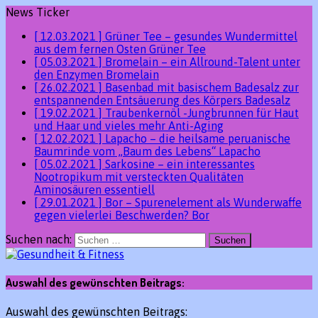
News Ticker
[ 12.03.2021 ]
Grüner Tee – gesundes Wundermittel
aus dem fernen Osten
Grüner Tee
[ 05.03.2021 ]
Bromelain – ein Allround-Talent unter
den Enzymen
Bromelain
[ 26.02.2021 ]
Basenbad mit basischem Badesalz zur
entspannenden Entsäuerung des Körpers
Badesalz
[ 19.02.2021 ]
Traubenkernöl -Jungbrunnen für Haut
und Haar und vieles mehr
Anti-Aging
[ 12.02.2021 ]
Lapacho – die heilsame peruanische
Baumrinde vom „Baum des Lebens“
Lapacho
[ 05.02.2021 ]
Sarkosine – ein interessantes
Nootropikum mit versteckten Qualitäten
Aminosäuren essentiell
[ 29.01.2021 ]
Bor – Spurenelement als Wunderwaffe
gegen vielerlei Beschwerden?
Bor
Suchen nach:
Auswahl des gewünschten Beitrags:
Auswahl des gewünschten Beitrags: