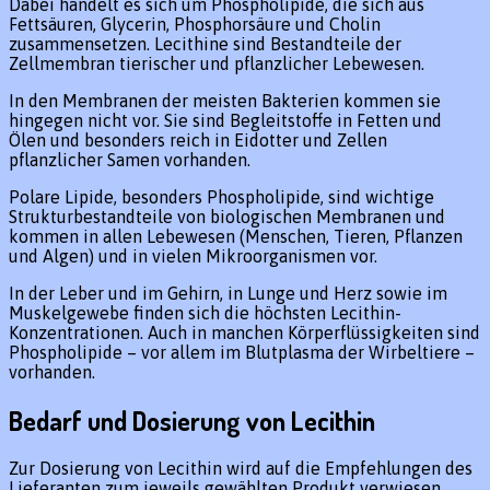
Dabei handelt es sich um Phospholipide, die sich aus
Fettsäuren, Glycerin, Phosphorsäure und Cholin
zusammensetzen. Lecithine sind Bestandteile der
Zellmembran tierischer und pflanzlicher Lebewesen.
In den Membranen der meisten Bakterien kommen sie
hingegen nicht vor. Sie sind Begleitstoffe in Fetten und
Ölen und besonders reich in Eidotter und Zellen
pflanzlicher Samen vorhanden.
Polare Lipide, besonders Phospholipide, sind wichtige
Strukturbestandteile von biologischen Membranen und
kommen in allen Lebewesen (Menschen, Tieren, Pflanzen
und Algen) und in vielen Mikroorganismen vor.
In der Leber und im Gehirn, in Lunge und Herz sowie im
Muskelgewebe finden sich die höchsten Lecithin-
Konzentrationen. Auch in manchen Körperflüssigkeiten sind
Phospholipide – vor allem im Blutplasma der Wirbeltiere –
vorhanden.
Bedarf und Dosierung von Lecithin
Zur Dosierung von Lecithin wird auf die Empfehlungen des
Lieferanten zum jeweils gewählten Produkt verwiesen.