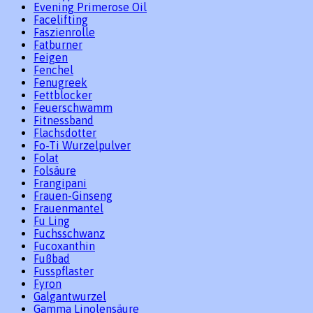
Evening Primerose Oil
Facelifting
Faszienrolle
Fatburner
Feigen
Fenchel
Fenugreek
Fettblocker
Feuerschwamm
Fitnessband
Flachsdotter
Fo-Ti Wurzelpulver
Folat
Folsäure
Frangipani
Frauen-Ginseng
Frauenmantel
Fu Ling
Fuchsschwanz
Fucoxanthin
Fußbad
Fusspflaster
Fyron
Galgantwurzel
Gamma Linolensäure