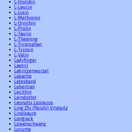
L-Histidin
L-Leucin
L-Lysin
L-Methionin
L-Ornithin
L-Prolin
L-Taurin
L-Theaning
L-Tryptophan
L-Tyrosin
L-Valin
Ladyfinger
Laetril
Lakritzenwurzel
Lapacho
Latexband
Lebertran
Lecithin
Leindotter
Leonotis Leonuros
Ling Zhi (Reishi) Vitalpilz
Linolsäure
Longjack
Löwenschwanz
Lucuma