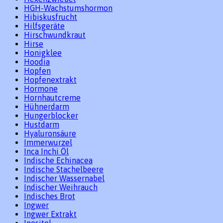
HGH-Wachstumshormon
Hibiskusfrucht
Hilfsgeräte
Hirschwundkraut
Hirse
Honigklee
Hoodia
Hopfen
Hopfenextrakt
Hormone
Hornhautcreme
Hühnerdarm
Hungerblocker
Hustdarm
Hyaluronsäure
Immerwurzel
Inca Inchi Öl
Indische Echinacea
Indische Stachelbeere
Indischer Wassernabel
Indischer Weihrauch
Indisches Brot
Ingwer
Ingwer Extrakt
Inositol