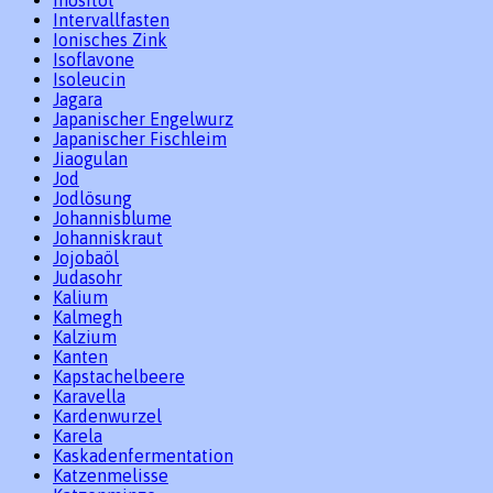
Intervallfasten
Ionisches Zink
Isoflavone
Isoleucin
Jagara
Japanischer Engelwurz
Japanischer Fischleim
Jiaogulan
Jod
Jodlösung
Johannisblume
Johanniskraut
Jojobaöl
Judasohr
Kalium
Kalmegh
Kalzium
Kanten
Kapstachelbeere
Karavella
Kardenwurzel
Karela
Kaskadenfermentation
Katzenmelisse