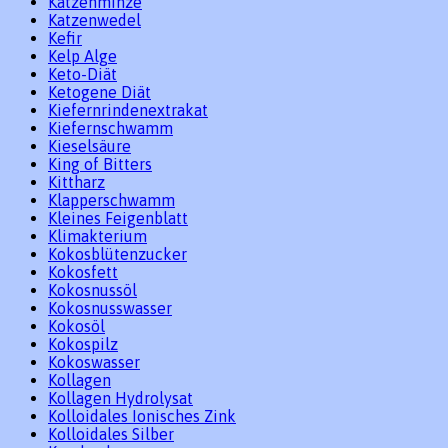
Katzenminze
Katzenwedel
Kefir
Kelp Alge
Keto-Diät
Ketogene Diät
Kiefernrindenextrakat
Kiefernschwamm
Kieselsäure
King of Bitters
Kittharz
Klapperschwamm
Kleines Feigenblatt
Klimakterium
Kokosblütenzucker
Kokosfett
Kokosnussöl
Kokosnusswasser
Kokosöl
Kokospilz
Kokoswasser
Kollagen
Kollagen Hydrolysat
Kolloidales Ionisches Zink
Kolloidales Silber