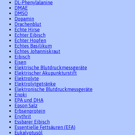
DL-Phenylalanine
DMAE
DMSO
Dopamin
Drachenblut
Echte Hirse
Echter Eibisch
Echter Hopfen
Echtes Basilikum
Echtes Johanniskraut
Eibisch
Eisen
Elektrische Blutdruckmessgeräte
Elektrischer Akupunkturstift
Elektrolyte
Elektrolytgetränke
Elektronische Blutdruckmessgeräte
Enoki
EPA und DHA
Epson Salz
Erbsenprotein
Erythrit
Essbarer Eibisch
Essentielle Fettsäuren (EFA)
Eukalyptusöl