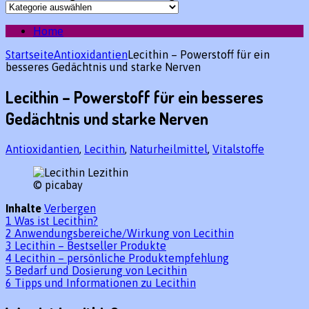
Home
Startseite
Antioxidantien
Lecithin – Powerstoff für ein
besseres Gedächtnis und starke Nerven
Lecithin – Powerstoff für ein besseres
Gedächtnis und starke Nerven
Antioxidantien
,
Lecithin
,
Naturheilmittel
,
Vitalstoffe
© picabay
Inhalte
Verbergen
1
Was ist Lecithin?
2
Anwendungsbereiche/Wirkung von Lecithin
3
Lecithin – Bestseller Produkte
4
Lecithin – persönliche Produktempfehlung
5
Bedarf und Dosierung von Lecithin
6
Tipps und Informationen zu Lecithin