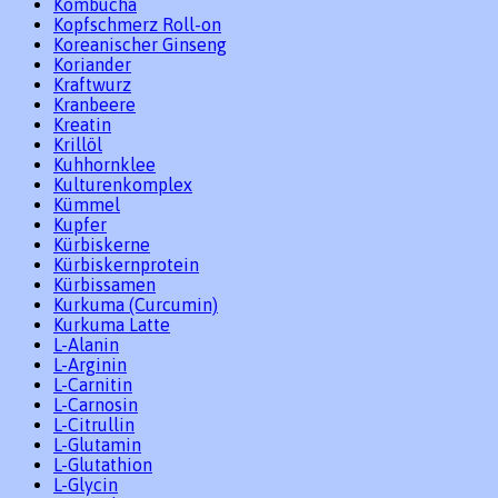
Kombucha
Kopfschmerz Roll-on
Koreanischer Ginseng
Koriander
Kraftwurz
Kranbeere
Kreatin
Krillöl
Kuhhornklee
Kulturenkomplex
Kümmel
Kupfer
Kürbiskerne
Kürbiskernprotein
Kürbissamen
Kurkuma (Curcumin)
Kurkuma Latte
L-Alanin
L-Arginin
L-Carnitin
L-Carnosin
L-Citrullin
L-Glutamin
L-Glutathion
L-Glycin