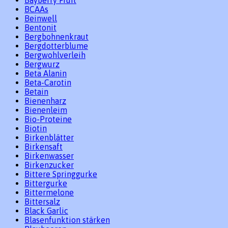
BCAAs
Beinwell
Bentonit
Bergbohnenkraut
Bergdotterblume
Bergwohlverleih
Bergwurz
Beta Alanin
Beta-Carotin
Betain
Bienenharz
Bienenleim
Bio-Proteine
Biotin
Birkenblätter
Birkensaft
Birkenwasser
Birkenzucker
Bittere Springgurke
Bittergurke
Bittermelone
Bittersalz
Black Garlic
Blasenfunktion stärken