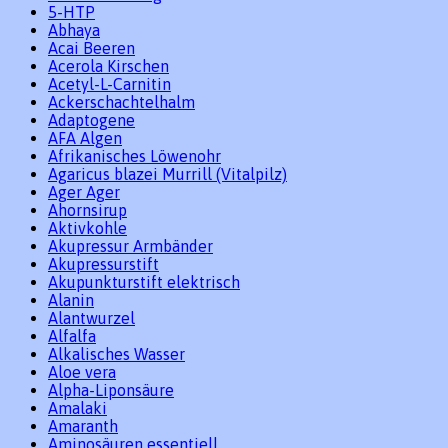
5-HTP
Abhaya
Acai Beeren
Acerola Kirschen
Acetyl-L-Carnitin
Ackerschachtelhalm
Adaptogene
AFA Algen
Afrikanisches Löwenohr
Agaricus blazei Murrill (Vitalpilz)
Ager Ager
Ahornsirup
Aktivkohle
Akupressur Armbänder
Akupressurstift
Akupunkturstift elektrisch
Alanin
Alantwurzel
Alfalfa
Alkalisches Wasser
Aloe vera
Alpha-Liponsäure
Amalaki
Amaranth
Aminosäuren essentiell