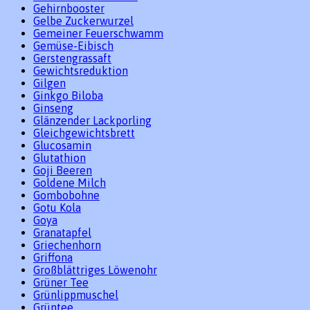
Gehirnbooster
Gelbe Zuckerwurzel
Gemeiner Feuerschwamm
Gemüse-Eibisch
Gerstengrassaft
Gewichtsreduktion
Gilgen
Ginkgo Biloba
Ginseng
Glänzender Lackporling
Gleichgewichtsbrett
Glucosamin
Glutathion
Goji Beeren
Goldene Milch
Gombobohne
Gotu Kola
Goya
Granatapfel
Griechenhorn
Griffona
Großblättriges Löwenohr
Grüner Tee
Grünlippmuschel
Grüntee