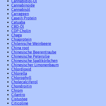
Cannabidiol-Öl
Cannabinoide
Cannabisöl
Carrageen
Casein Protein
Catuaba
CBD-Öl
CDP Cholin
Chaga
Chiaprotein
Chilenische Weinbeere
China root
Chinesische Beerentraube
Chinesische Petersilie
Chinesische Spaltkörbchen
Chinesischer Limonenbaum
Chlordioxid
Chlorella
Chlorophyll
Cholecalciferol
Chondroitin
Chrom
Cilantro
Cistustee
Citicoline