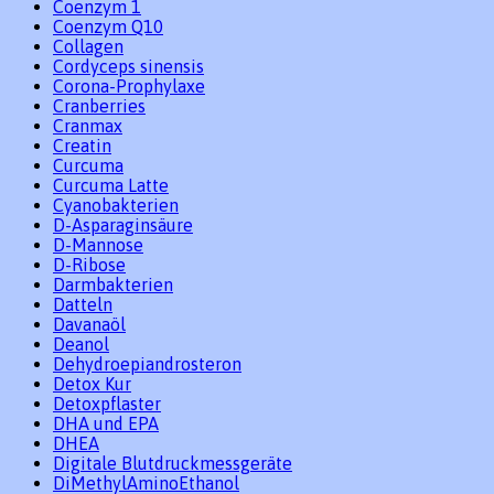
Coenzym 1
Coenzym Q10
Collagen
Cordyceps sinensis
Corona-Prophylaxe
Cranberries
Cranmax
Creatin
Curcuma
Curcuma Latte
Cyanobakterien
D-Asparaginsäure
D-Mannose
D-Ribose
Darmbakterien
Datteln
Davanaöl
Deanol
Dehydroepiandrosteron
Detox Kur
Detoxpflaster
DHA und EPA
DHEA
Digitale Blutdruckmessgeräte
DiMethylAminoEthanol