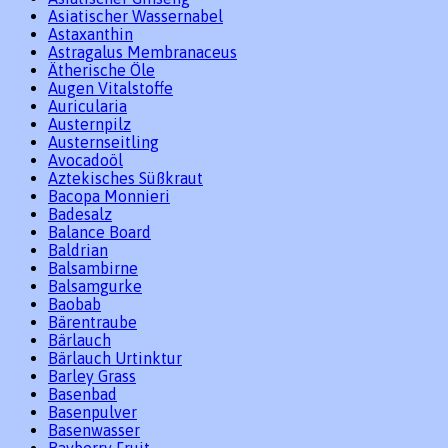
Asiatischer Wassernabel
Astaxanthin
Astragalus Membranaceus
Ätherische Öle
Augen Vitalstoffe
Auricularia
Austernpilz
Austernseitling
Avocadoöl
Aztekisches Süßkraut
Bacopa Monnieri
Badesalz
Balance Board
Baldrian
Balsambirne
Balsamgurke
Baobab
Bärentraube
Bärlauch
Bärlauch Urtinktur
Barley Grass
Basenbad
Basenpulver
Basenwasser
Bayberry Fruit