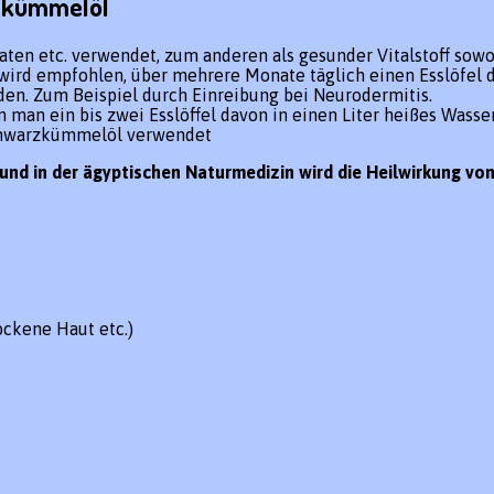
zkümmelöl
n etc. verwendet, zum anderen als gesunder Vitalstoff sowoh
 wird empfohlen, über mehrere Monate täglich einen Esslöfel 
n. Zum Beispiel durch Einreibung bei Neurodermitis.
an ein bis zwei Esslöffel davon in einen Liter heißes Wasser
Schwarzkümmelöl verwendet
a und in der ägyptischen Naturmedizin wird die Heilwirkung 
ockene Haut etc.)