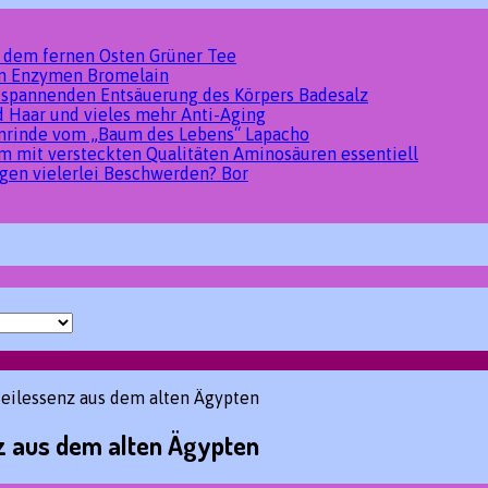
s dem fernen Osten
Grüner Tee
den Enzymen
Bromelain
tspannenden Entsäuerung des Körpers
Badesalz
d Haar und vieles mehr
Anti-Aging
umrinde vom „Baum des Lebens“
Lapacho
um mit versteckten Qualitäten
Aminosäuren essentiell
gen vielerlei Beschwerden?
Bor
ilessenz aus dem alten Ägypten
 aus dem alten Ägypten