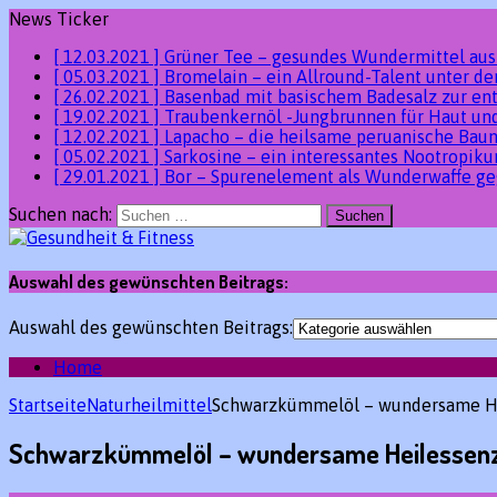
News Ticker
[ 12.03.2021 ]
Grüner Tee – gesundes Wundermittel au
[ 05.03.2021 ]
Bromelain – ein Allround-Talent unter 
[ 26.02.2021 ]
Basenbad mit basischem Badesalz zur en
[ 19.02.2021 ]
Traubenkernöl -Jungbrunnen für Haut un
[ 12.02.2021 ]
Lapacho – die heilsame peruanische Ba
[ 05.02.2021 ]
Sarkosine – ein interessantes Nootropik
[ 29.01.2021 ]
Bor – Spurenelement als Wunderwaffe ge
Suchen nach:
Auswahl des gewünschten Beitrags:
Auswahl des gewünschten Beitrags:
Home
Startseite
Naturheilmittel
Schwarzkümmelöl – wundersame He
Schwarzkümmelöl – wundersame Heilessenz