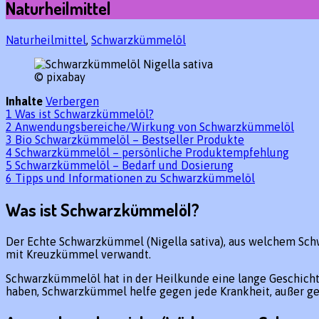
Naturheilmittel
Naturheilmittel
,
Schwarzkümmelöl
© pixabay
Inhalte
Verbergen
1
Was ist Schwarzkümmelöl?
2
Anwendungsbereiche/Wirkung von Schwarzkümmelöl
3
Bio Schwarzkümmelöl – Bestseller Produkte
4
Schwarzkümmelöl – persönliche Produktempfehlung
5
Schwarzkümmelöl – Bedarf und Dosierung
6
Tipps und Informationen zu Schwarzkümmelöl
Was ist Schwarzkümmelöl?
Der Echte Schwarzkümmel (Nigella sativa), aus welchem Sch
mit Kreuzkümmel verwandt.
Schwarzkümmelöl hat in der Heilkunde eine lange Geschicht
haben, Schwarzkümmel helfe gegen jede Krankheit, außer g