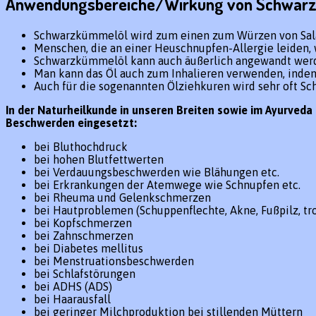
Anwendungsbereiche/Wirkung von Schwar
Schwarzkümmelöl wird zum einen zum Würzen von Salate
Menschen, die an einer Heuschnupfen-Allergie leiden,
Schwarzkümmelöl kann auch äußerlich angewandt werde
Man kann das Öl auch zum Inhalieren verwenden, indem m
Auch für die sogenannten Ölziehkuren wird sehr oft 
In der Naturheilkunde in unseren Breiten sowie im Ayurved
Beschwerden eingesetzt:
bei Bluthochdruck
bei hohen Blutfettwerten
bei Verdauungsbeschwerden wie Blähungen etc.
bei Erkrankungen der Atemwege wie Schnupfen etc.
bei Rheuma und Gelenkschmerzen
bei Hautproblemen (Schuppenflechte, Akne, Fußpilz, tr
bei Kopfschmerzen
bei Zahnschmerzen
bei Diabetes mellitus
bei Menstruationsbeschwerden
bei Schlafstörungen
bei ADHS (ADS)
bei Haarausfall
bei geringer Milchproduktion bei stillenden Müttern