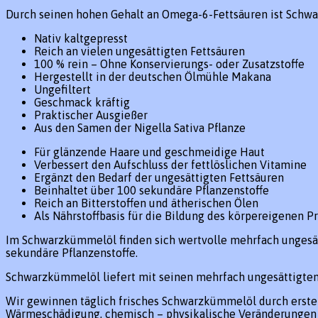
Durch seinen hohen Gehalt an Omega-6-Fettsäuren ist Schwa
Nativ kaltgepresst
Reich an vielen ungesättigten Fettsäuren
100 % rein – Ohne Konservierungs- oder Zusatzstoffe
Hergestellt in der deutschen Ölmühle Makana
Ungefiltert
Geschmack kräftig
Praktischer Ausgießer
Aus den Samen der Nigella Sativa Pflanze
Für glänzende Haare und geschmeidige Haut
Verbessert den Aufschluss der fettlöslichen Vitamine
Ergänzt den Bedarf der ungesättigten Fettsäuren
Beinhaltet über 100 sekundäre Pflanzenstoffe
Reich an Bitterstoffen und ätherischen Ölen
Als Nährstoffbasis für die Bildung des körpereigenen P
Im Schwarzkümmelöl finden sich wertvolle mehrfach ungesätti
sekundäre Pflanzenstoffe.
Schwarzkümmelöl liefert mit seinen mehrfach ungesättigten 
Wir gewinnen täglich frisches Schwarzkümmelöl durch erste K
Wärmeschädigung, chemisch – physikalische Veränderungen