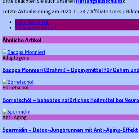
Bitte beachten Sie auch unseren
Haftungsausschluss
k
Letzte Aktualisierung am 2020-11-24 / Affiliate Links / Bild
Naturheilmittel
Schwarzkümmelöl
Ähnliche Artikel
Adaptogene
Bacopa Monnieri (Brahmi) – Dopingmittel für Gehirn un
Borretschöl
Borretschöl – beliebtes natürliches Heilmittel bei Neur
Anti-Aging
Spermidin – Detox-Jungbrunnen mit Anti-Aging-Effekt