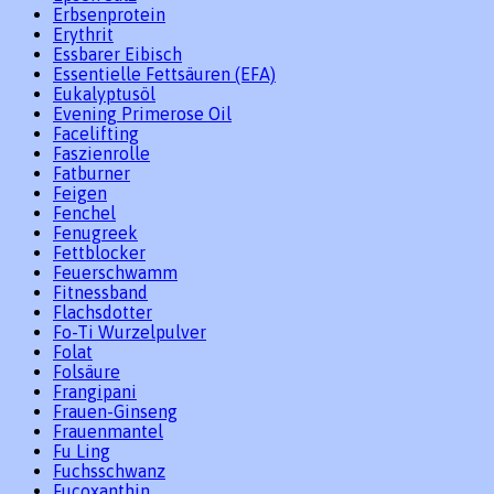
Erbsenprotein
Erythrit
Essbarer Eibisch
Essentielle Fettsäuren (EFA)
Eukalyptusöl
Evening Primerose Oil
Facelifting
Faszienrolle
Fatburner
Feigen
Fenchel
Fenugreek
Fettblocker
Feuerschwamm
Fitnessband
Flachsdotter
Fo-Ti Wurzelpulver
Folat
Folsäure
Frangipani
Frauen-Ginseng
Frauenmantel
Fu Ling
Fuchsschwanz
Fucoxanthin