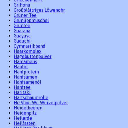
Griffona
Großblättriges Löwenohr
Grüner Tee
Grünlippmuschel
Grüntee
Guarana
Guayusa
Guduchi
Gymnastikband
Haarkomplex
Hagebuttenpulver
Hamamelis
Hanföl
Hanfprotein
Hanfsamen
Hanfsamenöl
Hanftee
Haritaki
Hartschaumrolle
He Shou Wu Wurzelpulver
Heidelbeeren
Heidenpilz
Heilerde
Heilfasten