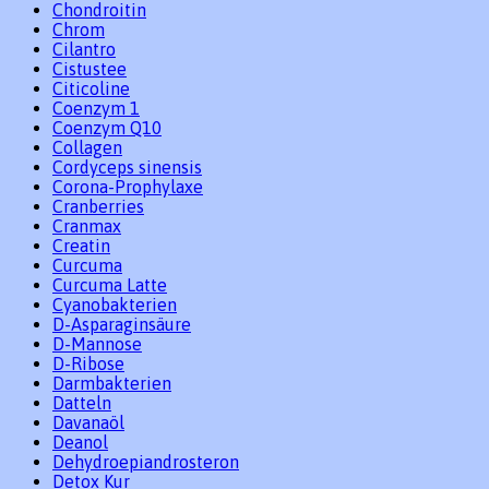
Chondroitin
Chrom
Cilantro
Cistustee
Citicoline
Coenzym 1
Coenzym Q10
Collagen
Cordyceps sinensis
Corona-Prophylaxe
Cranberries
Cranmax
Creatin
Curcuma
Curcuma Latte
Cyanobakterien
D-Asparaginsäure
D-Mannose
D-Ribose
Darmbakterien
Datteln
Davanaöl
Deanol
Dehydroepiandrosteron
Detox Kur