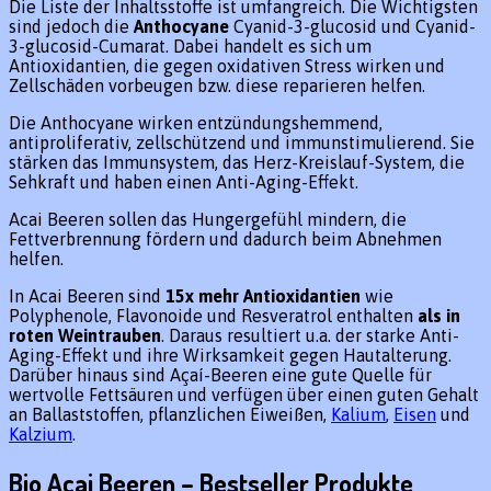
Die Liste der Inhaltsstoffe ist umfangreich. Die Wichtigsten
sind jedoch die
Anthocyane
Cyanid-3-glucosid und Cyanid-
3-glucosid-Cumarat. Dabei handelt es sich um
Antioxidantien, die gegen oxidativen Stress wirken und
Zellschäden vorbeugen bzw. diese reparieren helfen.
Die Anthocyane wirken entzündungshemmend,
antiproliferativ, zellschützend und immunstimulierend. Sie
stärken das Immunsystem, das Herz-Kreislauf-System, die
Sehkraft und haben einen Anti-Aging-Effekt.
Acai Beeren sollen das Hungergefühl mindern, die
Fettverbrennung fördern und dadurch beim Abnehmen
helfen.
In Acai Beeren sind
15x mehr Antioxidantien
wie
Polyphenole, Flavonoide und Resveratrol enthalten
als in
roten Weintrauben
. Daraus resultiert u.a. der starke Anti-
Aging-Effekt und ihre Wirksamkeit gegen Hautalterung.
Darüber hinaus sind Açaí-Beeren eine gute Quelle für
wertvolle Fettsäuren und verfügen über einen guten Gehalt
an Ballaststoffen, pflanzlichen Eiweißen,
Kalium
,
Eisen
und
Kalzium
.
Bio Acai Beeren – Bestseller Produkte