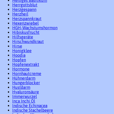
Heiliges Basilikum
Herrgottsblut
Herzgespann
Herzheil
Herzspannkraut
Hexenzwiebel
HGH-Wachstumshormon
Hibiskusfrucht
Hilfsgeräte
Hirschwundkraut
Hirse
Honigklee
Hoodia
Hopfen
Hopfenextrakt
Hormone
Hornhautcreme
Hühnerdarm
Hungerblocker
Hustdarm
Hyaluronsäure
Immerwurzel
Inca Inchi Öl
Indische Echinacea
Indische Stachelbeere