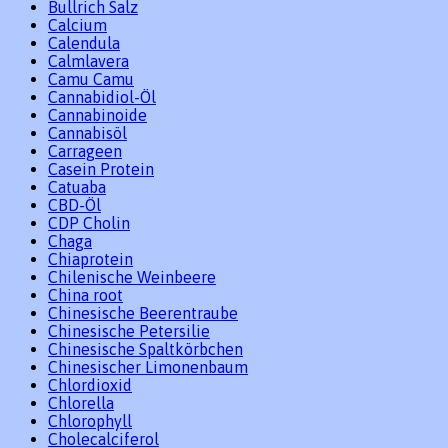
Bullrich Salz
Calcium
Calendula
Calmlavera
Camu Camu
Cannabidiol-Öl
Cannabinoide
Cannabisöl
Carrageen
Casein Protein
Catuaba
CBD-Öl
CDP Cholin
Chaga
Chiaprotein
Chilenische Weinbeere
China root
Chinesische Beerentraube
Chinesische Petersilie
Chinesische Spaltkörbchen
Chinesischer Limonenbaum
Chlordioxid
Chlorella
Chlorophyll
Cholecalciferol