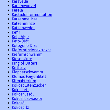
Karavella
Kardenwurzel
Karela
Kaskadenfermentation
Katzenmelisse
Katzenminze
Katzenwedel
Kefir
Kelp Alge
Keto-Diät
Ketogene Diät
Kiefernrindenextrakat
Kiefernschwamm
Kieselsäure
King of Bitters
Kittharz
Klapperschwamm
Kleines Feigenblatt
Klimakterium
Kokosblütenzucker
Kokosfett
Kokosnussöl
Kokosnusswasser
Kokosöl
Kokospilz