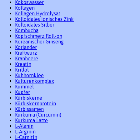
Kokoswasser
Kollagen
Kollagen Hydrolysat
Kolloidales Ionisches Zink
Kolloidales Silber
Kombucha
Kopfschmerz Roll-on
Koreanischer Ginseng
Koriander
Kraftwurz
Kranbeere
Kreatin
Krillöl
Kuhhornklee
Kulturenkomplex
Kümmel
Kupfer
Kürbiskerne
Kürbiskernprotein
Kürbissamen
Kurkuma (Curcumin)
Kurkuma Latte
L-Alanin
L-Arginin
L-Carnitin