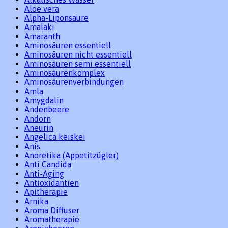
Aloe vera
Alpha-Liponsäure
Amalaki
Amaranth
Aminosäuren essentiell
Aminosäuren nicht essentiell
Aminosäuren semi essentiell
Aminosäurenkomplex
Aminosäurenverbindungen
Amla
Amygdalin
Andenbeere
Andorn
Aneurin
Angelica keiskei
Anis
Anoretika (Appetitzügler)
Anti Candida
Anti-Aging
Antioxidantien
Apitherapie
Arnika
Aroma Diffuser
Aromatherapie