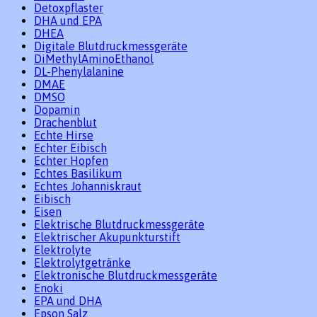
Detoxpflaster
DHA und EPA
DHEA
Digitale Blutdruckmessgeräte
DiMethylAminoEthanol
DL-Phenylalanine
DMAE
DMSO
Dopamin
Drachenblut
Echte Hirse
Echter Eibisch
Echter Hopfen
Echtes Basilikum
Echtes Johanniskraut
Eibisch
Eisen
Elektrische Blutdruckmessgeräte
Elektrischer Akupunkturstift
Elektrolyte
Elektrolytgetränke
Elektronische Blutdruckmessgeräte
Enoki
EPA und DHA
Epson Salz