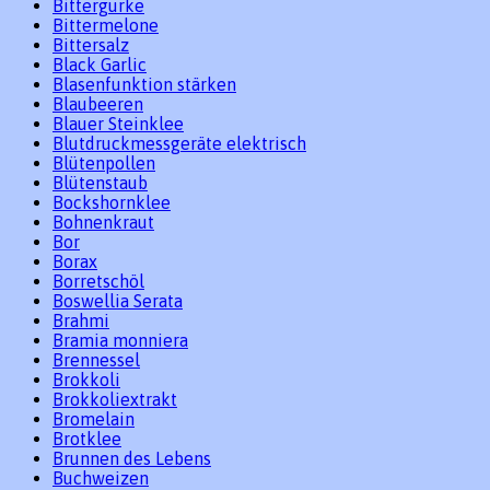
Bittergurke
Bittermelone
Bittersalz
Black Garlic
Blasenfunktion stärken
Blaubeeren
Blauer Steinklee
Blutdruckmessgeräte elektrisch
Blütenpollen
Blütenstaub
Bockshornklee
Bohnenkraut
Bor
Borax
Borretschöl
Boswellia Serata
Brahmi
Bramia monniera
Brennessel
Brokkoli
Brokkoliextrakt
Bromelain
Brotklee
Brunnen des Lebens
Buchweizen