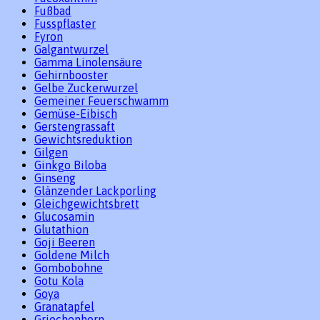
Fußbad
Fusspflaster
Fyron
Galgantwurzel
Gamma Linolensäure
Gehirnbooster
Gelbe Zuckerwurzel
Gemeiner Feuerschwamm
Gemüse-Eibisch
Gerstengrassaft
Gewichtsreduktion
Gilgen
Ginkgo Biloba
Ginseng
Glänzender Lackporling
Gleichgewichtsbrett
Glucosamin
Glutathion
Goji Beeren
Goldene Milch
Gombobohne
Gotu Kola
Goya
Granatapfel
Griechenhorn