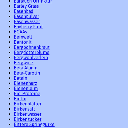
Bärlauch Urtinktur
Barley Grass
Basenbad
Basenpulver
Basenwasser
Bayberry Fruit
BCAAs
Beinwell
Bentonit
Bergbohnenkraut
Bergdotterblume
Bergwohlverleih
Bergwurz
Beta Alanin
Beta-Carotin
Betain
Bienenharz
Bienenleim
Bio-Proteine
Biotin
Birkenblätter
Birkensaft
Birkenwasser
Birkenzucker
Bittere Springgurke