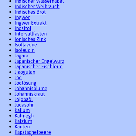
Indischer Wassernabel
Indischer Weihrauch
Indisches Brot
Ingwer
Ingwer Extrakt
Inositol
Intervallfasten
Ionisches Zink
Isoflavone
Isoleucin
Jagara
Japanischer Engelwurz
Japanischer Fischleim
Jiaogulan
Jod
Jodlösung
Johannisblume
Johanniskraut
Jojobaöl
Judasohr
Kalium
Kalmegh
Kalzium
Kanten
Kapstachelbeere