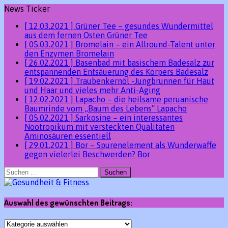
News Ticker
[ 12.03.2021 ]
Grüner Tee – gesundes Wundermittel
aus dem fernen Osten
Grüner Tee
[ 05.03.2021 ]
Bromelain – ein Allround-Talent unter
den Enzymen
Bromelain
[ 26.02.2021 ]
Basenbad mit basischem Badesalz zur
entspannenden Entsäuerung des Körpers
Badesalz
[ 19.02.2021 ]
Traubenkernöl -Jungbrunnen für Haut
und Haar und vieles mehr
Anti-Aging
[ 12.02.2021 ]
Lapacho – die heilsame peruanische
Baumrinde vom „Baum des Lebens“
Lapacho
[ 05.02.2021 ]
Sarkosine – ein interessantes
Nootropikum mit versteckten Qualitäten
Aminosäuren essentiell
[ 29.01.2021 ]
Bor – Spurenelement als Wunderwaffe
gegen vielerlei Beschwerden?
Bor
Suchen
nach:
Auswahl des gewünschten Beitrags:
Auswahl