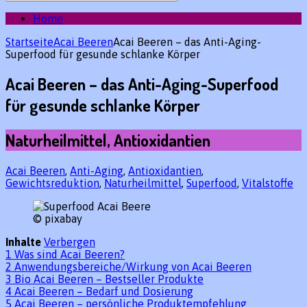
des
gewünschten
Home
Beitrags:
Startseite
Acai Beeren
Acai Beeren – das Anti-Aging-
Superfood für gesunde schlanke Körper
Acai Beeren – das Anti-Aging-Superfood
für gesunde schlanke Körper
Naturheilmittel, Antioxidantien
Acai Beeren
,
Anti-Aging
,
Antioxidantien
,
Gewichtsreduktion
,
Naturheilmittel
,
Superfood
,
Vitalstoffe
© pixabay
Inhalte
Verbergen
1
Was sind Acai Beeren?
2
Anwendungsbereiche/Wirkung von Acai Beeren
3
Bio Acai Beeren – Bestseller Produkte
4
Acai Beeren – Bedarf und Dosierung
5
Acai Beeren – persönliche Produktempfehlung