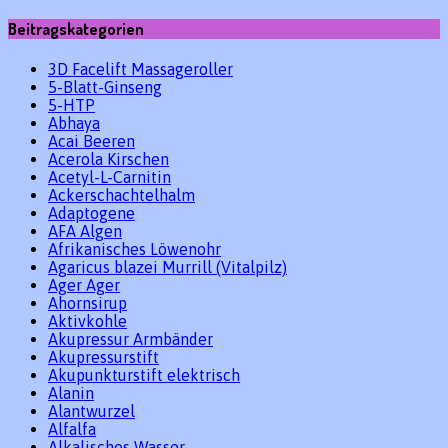
Beitragskategorien
3D Facelift Massageroller
5-Blatt-Ginseng
5-HTP
Abhaya
Acai Beeren
Acerola Kirschen
Acetyl-L-Carnitin
Ackerschachtelhalm
Adaptogene
AFA Algen
Afrikanisches Löwenohr
Agaricus blazei Murrill (Vitalpilz)
Ager Ager
Ahornsirup
Aktivkohle
Akupressur Armbänder
Akupressurstift
Akupunkturstift elektrisch
Alanin
Alantwurzel
Alfalfa
Alkalisches Wasser