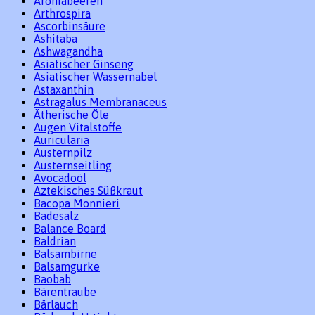
Aroniabeeren
Arthrospira
Ascorbinsäure
Ashitaba
Ashwagandha
Asiatischer Ginseng
Asiatischer Wassernabel
Astaxanthin
Astragalus Membranaceus
Ätherische Öle
Augen Vitalstoffe
Auricularia
Austernpilz
Austernseitling
Avocadoöl
Aztekisches Süßkraut
Bacopa Monnieri
Badesalz
Balance Board
Baldrian
Balsambirne
Balsamgurke
Baobab
Bärentraube
Bärlauch