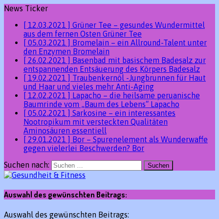
News Ticker
[ 12.03.2021 ]
Grüner Tee – gesundes Wundermittel
aus dem fernen Osten
Grüner Tee
[ 05.03.2021 ]
Bromelain – ein Allround-Talent unter
den Enzymen
Bromelain
[ 26.02.2021 ]
Basenbad mit basischem Badesalz zur
entspannenden Entsäuerung des Körpers
Badesalz
[ 19.02.2021 ]
Traubenkernöl -Jungbrunnen für Haut
und Haar und vieles mehr
Anti-Aging
[ 12.02.2021 ]
Lapacho – die heilsame peruanische
Baumrinde vom „Baum des Lebens“
Lapacho
[ 05.02.2021 ]
Sarkosine – ein interessantes
Nootropikum mit versteckten Qualitäten
Aminosäuren essentiell
[ 29.01.2021 ]
Bor – Spurenelement als Wunderwaffe
gegen vielerlei Beschwerden?
Bor
Suchen nach:
Auswahl des gewünschten Beitrags:
Auswahl des gewünschten Beitrags: