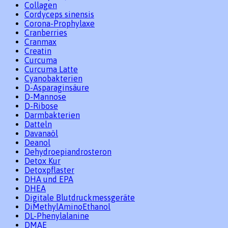
Collagen
Cordyceps sinensis
Corona-Prophylaxe
Cranberries
Cranmax
Creatin
Curcuma
Curcuma Latte
Cyanobakterien
D-Asparaginsäure
D-Mannose
D-Ribose
Darmbakterien
Datteln
Davanaöl
Deanol
Dehydroepiandrosteron
Detox Kur
Detoxpflaster
DHA und EPA
DHEA
Digitale Blutdruckmessgeräte
DiMethylAminoEthanol
DL-Phenylalanine
DMAE