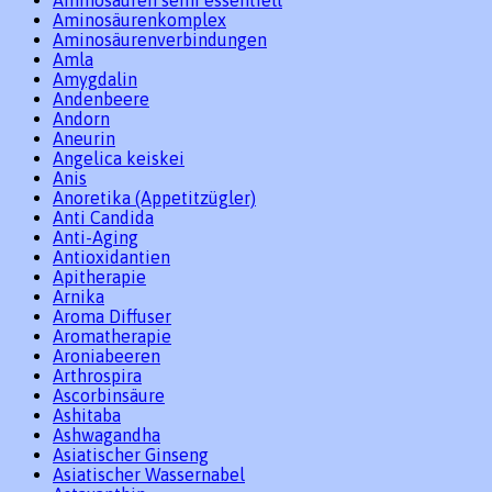
Aminosäurenkomplex
Aminosäurenverbindungen
Amla
Amygdalin
Andenbeere
Andorn
Aneurin
Angelica keiskei
Anis
Anoretika (Appetitzügler)
Anti Candida
Anti-Aging
Antioxidantien
Apitherapie
Arnika
Aroma Diffuser
Aromatherapie
Aroniabeeren
Arthrospira
Ascorbinsäure
Ashitaba
Ashwagandha
Asiatischer Ginseng
Asiatischer Wassernabel