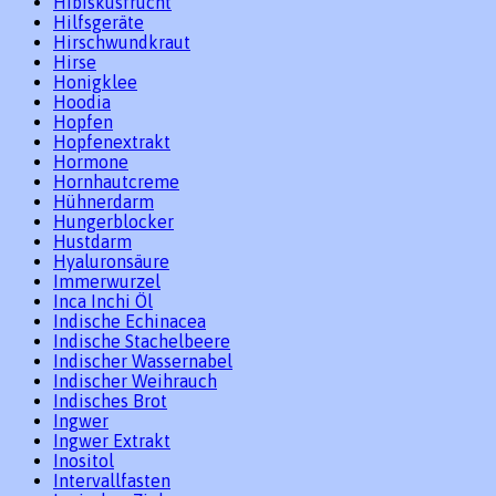
Hibiskusfrucht
Hilfsgeräte
Hirschwundkraut
Hirse
Honigklee
Hoodia
Hopfen
Hopfenextrakt
Hormone
Hornhautcreme
Hühnerdarm
Hungerblocker
Hustdarm
Hyaluronsäure
Immerwurzel
Inca Inchi Öl
Indische Echinacea
Indische Stachelbeere
Indischer Wassernabel
Indischer Weihrauch
Indisches Brot
Ingwer
Ingwer Extrakt
Inositol
Intervallfasten