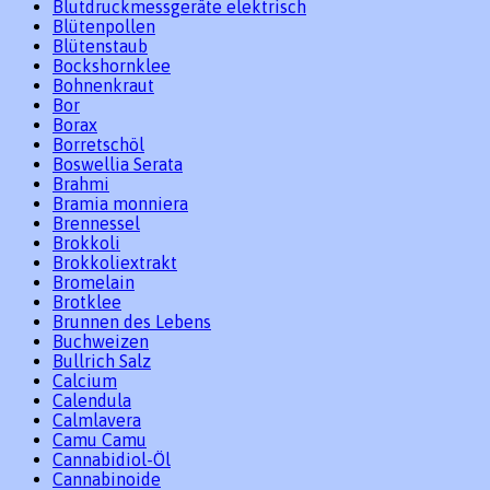
Blutdruckmessgeräte elektrisch
Blütenpollen
Blütenstaub
Bockshornklee
Bohnenkraut
Bor
Borax
Borretschöl
Boswellia Serata
Brahmi
Bramia monniera
Brennessel
Brokkoli
Brokkoliextrakt
Bromelain
Brotklee
Brunnen des Lebens
Buchweizen
Bullrich Salz
Calcium
Calendula
Calmlavera
Camu Camu
Cannabidiol-Öl
Cannabinoide