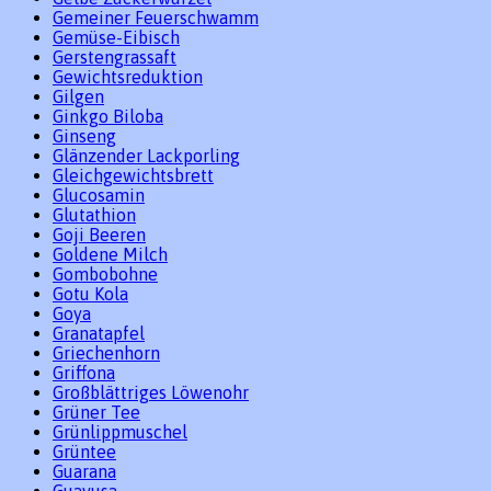
Gemeiner Feuerschwamm
Gemüse-Eibisch
Gerstengrassaft
Gewichtsreduktion
Gilgen
Ginkgo Biloba
Ginseng
Glänzender Lackporling
Gleichgewichtsbrett
Glucosamin
Glutathion
Goji Beeren
Goldene Milch
Gombobohne
Gotu Kola
Goya
Granatapfel
Griechenhorn
Griffona
Großblättriges Löwenohr
Grüner Tee
Grünlippmuschel
Grüntee
Guarana
Guayusa