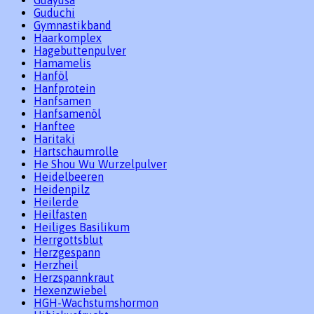
Guduchi
Gymnastikband
Haarkomplex
Hagebuttenpulver
Hamamelis
Hanföl
Hanfprotein
Hanfsamen
Hanfsamenöl
Hanftee
Haritaki
Hartschaumrolle
He Shou Wu Wurzelpulver
Heidelbeeren
Heidenpilz
Heilerde
Heilfasten
Heiliges Basilikum
Herrgottsblut
Herzgespann
Herzheil
Herzspannkraut
Hexenzwiebel
HGH-Wachstumshormon