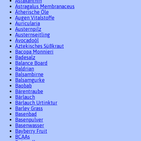
Astaxanthin
Astragalus Membranaceus
Ätherische Öle
Augen Vitalstoffe
Auricularia
Austernpilz
Austernseitling
Avocadoöl
Aztekisches Süßkraut
Bacopa Monnieri
Badesalz
Balance Board
Baldrian
Balsambirne
Balsamgurke
Baobab
Bärentraube
Bärlauch
Bärlauch Urtinktur
Barley Grass
Basenbad
Basenpulver
Basenwasser
Bayberry Fruit
BCAAs