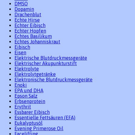
DMSO
Dopamin
Drachenblut
Echte Hirse
Echter Eibisch
Echter Hopfen
Echtes Basilikum
Echtes Johanniskraut
Eibisch
Eisen
Elektrische Blutdruckmessgeräte
Elektrischer Akupunkturstift
Elektrolyte
Elektrolytgetränke
Elektronische Blutdruckmessgeräte
Enoki
EPA und DHA
Epson Salz
Erbsenprotein
Erythrit
Essbarer Eibisch
Essentielle Fettsäuren (EFA)
Eukalyptusöl
Evening Primerose Oil
Facelifting