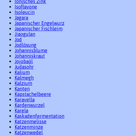
Ionisches Zink
Isoflavone
Isoleucin
Jagara
Japanischer Engelwurz
Japanischer Fischleim
Jiaogulan
Jod
Jodlösung
Johannisblume
Johanniskraut
Jojobaöl
Judasohr
Kalium
Kalmegh
Kalzium
Kanten
Kapstachelbeere
Karavella
Kardenwurzel
Karela
Kaskadenfermentation
Katzenmelisse
Katzenminze
Katzenwedel