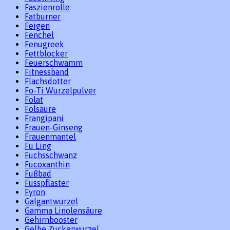
Faszienrolle
Fatburner
Feigen
Fenchel
Fenugreek
Fettblocker
Feuerschwamm
Fitnessband
Flachsdotter
Fo-Ti Wurzelpulver
Folat
Folsäure
Frangipani
Frauen-Ginseng
Frauenmantel
Fu Ling
Fuchsschwanz
Fucoxanthin
Fußbad
Fusspflaster
Fyron
Galgantwurzel
Gamma Linolensäure
Gehirnbooster
Gelbe Zuckerwurzel