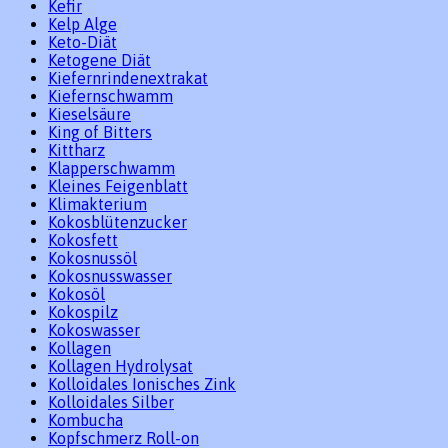
Kefir
Kelp Alge
Keto-Diät
Ketogene Diät
Kiefernrindenextrakat
Kiefernschwamm
Kieselsäure
King of Bitters
Kittharz
Klapperschwamm
Kleines Feigenblatt
Klimakterium
Kokosblütenzucker
Kokosfett
Kokosnussöl
Kokosnusswasser
Kokosöl
Kokospilz
Kokoswasser
Kollagen
Kollagen Hydrolysat
Kolloidales Ionisches Zink
Kolloidales Silber
Kombucha
Kopfschmerz Roll-on