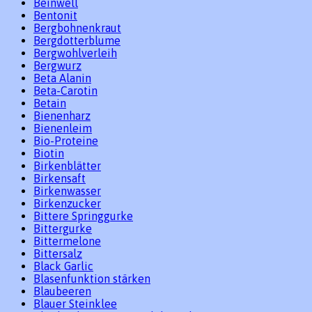
Beinwell
Bentonit
Bergbohnenkraut
Bergdotterblume
Bergwohlverleih
Bergwurz
Beta Alanin
Beta-Carotin
Betain
Bienenharz
Bienenleim
Bio-Proteine
Biotin
Birkenblätter
Birkensaft
Birkenwasser
Birkenzucker
Bittere Springgurke
Bittergurke
Bittermelone
Bittersalz
Black Garlic
Blasenfunktion stärken
Blaubeeren
Blauer Steinklee