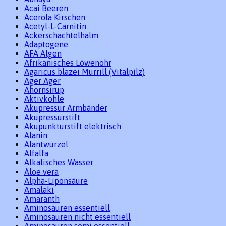
Acai Beeren
Acerola Kirschen
Acetyl-L-Carnitin
Ackerschachtelhalm
Adaptogene
AFA Algen
Afrikanisches Löwenohr
Agaricus blazei Murrill (Vitalpilz)
Ager Ager
Ahornsirup
Aktivkohle
Akupressur Armbänder
Akupressurstift
Akupunkturstift elektrisch
Alanin
Alantwurzel
Alfalfa
Alkalisches Wasser
Aloe vera
Alpha-Liponsäure
Amalaki
Amaranth
Aminosäuren essentiell
Aminosäuren nicht essentiell
Aminosäuren semi essentiell