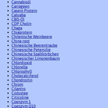
Cannabisöl
Carrageen
Casein Protein
Catuaba
CBD-Öl
CDP Cholin
Chaga
Chiaprotein
Chilenische Weinbeere
China root
Chinesische Beerentraube
Chinesische Petersilie
Chinesische Spaltkörbchen
Chinesischer Limonenbaum
Chlordioxid
Chlorella
Chlorophyll
Cholecalciferol
Chondroitin
Chrom
Cilantro
Cistustee
Citicoline
Coenzym 1
Coenzym Q10