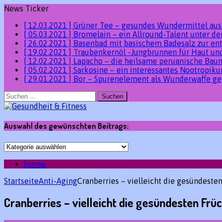
News Ticker
[ 12.03.2021 ]
Grüner Tee – gesundes Wundermittel au
[ 05.03.2021 ]
Bromelain – ein Allround-Talent unter 
[ 26.02.2021 ]
Basenbad mit basischem Badesalz zur en
[ 19.02.2021 ]
Traubenkernöl -Jungbrunnen für Haut un
[ 12.02.2021 ]
Lapacho – die heilsame peruanische Ba
[ 05.02.2021 ]
Sarkosine – ein interessantes Nootropik
[ 29.01.2021 ]
Bor – Spurenelement als Wunderwaffe ge
Suchen
nach:
Auswahl des gewünschten Beitrags:
Auswahl
des
gewünschten
Home
Beitrags:
Startseite
Anti-Aging
Cranberries – vielleicht die gesündeste
Cranberries – vielleicht die gesündesten Frü