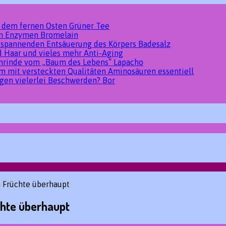
s dem fernen Osten
Grüner Tee
den Enzymen
Bromelain
tspannenden Entsäuerung des Körpers
Badesalz
d Haar und vieles mehr
Anti-Aging
umrinde vom „Baum des Lebens“
Lapacho
um mit versteckten Qualitäten
Aminosäuren essentiell
gen vielerlei Beschwerden?
Bor
n Früchte überhaupt
chte überhaupt