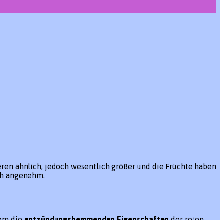
ren ähnlich, jedoch wesentlich größer und die Früchte haben
ch angenehm.
lem die
entzündungshemmenden Eigenschaften
der roten