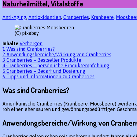
Naturheilmittel, Vitalstoffe
Anti-Aging
,
Antioxidantien
,
Cranberries
,
Kranbeere
,
Moosbee
(C) pixabay
Inhalte
Verbergen
1
Was sind Cranberries?
2
Anwendungsbereiche/Wirkung von Cranberries
3
Cranberries – Bestseller Produkte
4
Cranberries – persönliche Produktempfehlung
5
Cranberries – Bedarf und Dosierung
6
Tipps und Informationen zu Cranberries
Was sind Cranberries?
Amerikanische Cranberries (Kranbeere, Moosbeere) werden au
roh einen eher sauren und gewöhnungsbedürftigen Geschmac
Anwendungsbereiche/Wirkung von Cranberr
Cranberries gelten schon seit mehreren hundert Jahren als d