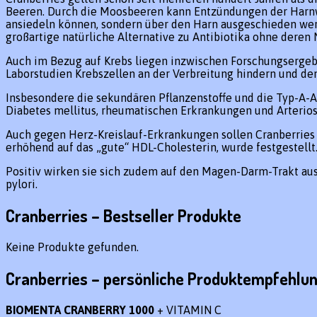
Beeren. Durch die Moosbeeren kann Entzündungen der Harnwe
ansiedeln können, sondern über den Harn ausgeschieden wer
großartige natürliche Alternative zu Antibiotika ohne deren
Auch im Bezug auf Krebs liegen inzwischen Forschungsergebni
Laborstudien Krebszellen an der Verbreitung hindern und den
Insbesondere die sekundären Pflanzenstoffe und die Typ-A-A
Diabetes mellitus, rheumatischen Erkrankungen und Arterio
Auch gegen Herz-Kreislauf-Erkrankungen sollen Cranberries 
erhöhend auf das „gute“ HDL-Cholesterin, wurde festgestellt
Positiv wirken sie sich zudem auf den Magen-Darm-Trakt a
pylori.
Cranberries – Bestseller Produkte
Keine Produkte gefunden.
Cranberries – persönliche Produktempfehlu
BIOMENTA CRANBERRY 1000
+ VITAMIN C