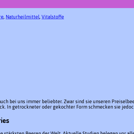
re
,
Naturheilmittel
,
Vitalstoffe
ch bei uns immer beliebter. Zwar sind sie unseren Preiselbee
k. In getrockneter oder gekochter Form schmecken sie jedo
ies
ie stärksten Beeren der Welt. Aktuelle Studien belegen vor al