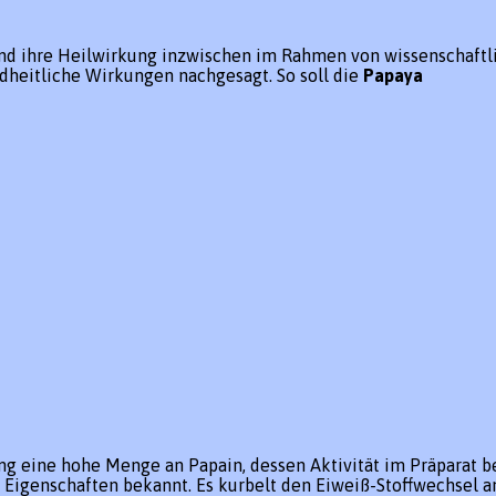
nd ihre Heilwirkung inzwischen im Rahmen von wissenschaftlic
dheitliche Wirkungen nachgesagt. So soll die
Papaya
g eine hohe Menge an Papain, dessen Aktivität im Präparat b
en Eigenschaften bekannt. Es kurbelt den Eiweiß-Stoffwechsel