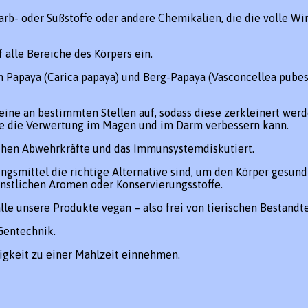
rb- oder Süßstoffe oder andere Chemikalien, die die volle Wir
alle Bereiche des Körpers ein.
n Papaya (
Carica papaya
) und Berg-Papaya (
Vasconcellea pube
ine an bestimmten Stellen auf, sodass diese zerkleinert werd
 die Verwertung im Magen und im Darm verbessern kann.
chen
Abwehrkräfte und das Immunsystem
diskutiert.
ngsmittel die richtige Alternative sind, um den Körper gesund
nstlichen Aromen oder Konservierungsstoffe.
lle unsere Produkte vegan – also frei von tierischen Bestandt
 Gentechnik.
sigkeit zu einer Mahlzeit einnehmen.