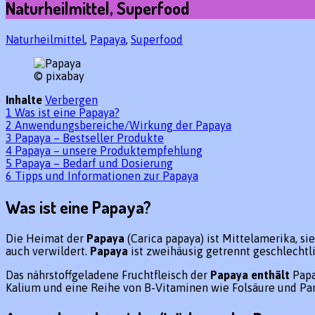
Naturheilmittel, Superfood
Naturheilmittel
,
Papaya
,
Superfood
© pixabay
Inhalte
Verbergen
1
Was ist eine Papaya?
2
Anwendungsbereiche/Wirkung der Papaya
3
Papaya – Bestseller Produkte
4
Papaya – unsere Produktempfehlung
5
Papaya – Bedarf und Dosierung
6
Tipps und Informationen zur Papaya
Was ist eine Papaya?
Die Heimat der
Papaya
(Carica papaya) ist Mittelamerika, s
auch verwildert.
Papaya
ist zweihäusig getrennt geschlechtli
Das nährstoffgeladene Fruchtfleisch der
Papaya enthält
Papa
Kalium und eine Reihe von B-Vitaminen wie Folsäure und Pa