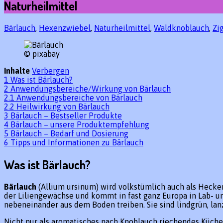
Naturheilmittel
Bärlauch
,
Hexenzwiebel
,
Naturheilmittel
,
Waldknoblauch
,
Zi
© pixabay
Inhalte
Verbergen
1
Was ist Bärlauch?
2
Anwendungsbereiche/Wirkung von Bärlauch
2.1
Anwendungsbereiche von Bärlauch
2.2
Heilwirkung von Bärlauch
3
Bärlauch – Bestseller Produkte
4
Bärlauch – unsere Produktempfehlung
5
Bärlauch – Bedarf und Dosierung
6
Tipps und Informationen zu Bärlauch
Was ist Bärlauch?
Bärlauch
(Allium ursinum) wird volkstümlich auch als Hecke
der Liliengewächse und kommt in fast ganz Europa in Lab- u
nebeneinander aus dem Boden treiben. Sie sind lindgrün, lan
Nicht nur als aromatisches nach Knoblauch riechendes Küchen