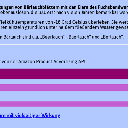
gungen von Bärlauchblättern mit den Eiern des Fuchsbandwu
ber auslösen, die u.U. erst nach vielen Jahren bemerkbar wer
iefkühltemperaturen von -18 Grad Celsius überleben. Sie wer
ieren einzeln gründlich unter heißem fließendem Wasser gewa
Bärlauch sind u.a. „Beerlauch“, „Baerlauch“ und „Berlauch“.
er von der Amazon Product Advertising API
um mit vielseitiger Wirkung