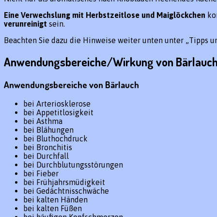
Eine Verwechslung mit Herbstzeitlose und Maiglöckchen
ko
verunreinigt
sein.
Beachten Sie dazu die Hinweise weiter unten unter „Tipps u
Anwendungsbereiche/Wirkung von Bärlauc
Anwendungsbereiche von Bärlauch
bei Arteriosklerose
bei Appetitlosigkeit
bei Asthma
bei Blähungen
bei Bluthochdruck
bei Bronchitis
bei Durchfall
bei Durchblutungsstörungen
bei Fieber
bei Frühjahrsmüdigkeit
bei Gedächtnisschwäche
bei kalten Händen
bei kalten Füßen
bei häufigen Kopfschmerzen