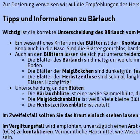
Zur Dosierung verweisen wir auf die Empfehlungen des Hers
Tipps und Informationen zu Bärlauch
Wichtig
ist die korrekte
Unterscheidung des Bärlauch vom M
Ein wesentliches Kriterium der
Blätter
ist der „
Knoblau
Knoblauch in die Nase. Sind die Blätter geruchlos, han
Auch an den
Blättern
lassen sie sich gut unterscheiden:
Die Blätter des
Bärlauch
sind mattgrün, weich, mi
Boden.
Die Blätter der
Maiglöckchen
sind dunkelgrün, fes
Die Blätter der
Herbstzeitlose
sind schmal, längl
Blätter. Hochgiftig!
Unterscheidung an den
Blüten
:
Die
Bärlauchblüte
ist eine weiße Sammelblüte, di
Die
Maiglöckchenblüte
ist weiß. Viele kleine Bl
Die
Herbstzeitlosenblüte
ist violett
Im Zweifelsfall sollten Sie das Kraut einfach stehen lassen
Im Vergiftungsfall
wird empfohlen, unverzüglich einen
Arzt 
(GÖG) zu
kontaktieren
. Vermeintliche Hausmittel wie Wasser
sein.