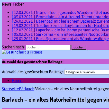
News Ticker
[ 12.03.2021 ]
Grüner Tee – gesundes Wundermittel au
[ 05.03.2021 ]
Bromelain – ein Allround-Talent unter 
[ 26.02.2021 ]
Basenbad mit basischem Badesalz zur en
[ 19.02.2021 ]
Traubenkernöl -Jungbrunnen für Haut un
[ 12.02.2021 ]
Lapacho – die heilsame peruanische Ba
[ 05.02.2021 ]
Sarkosine – ein interessantes Nootropik
[ 29.01.2021 ]
Bor – Spurenelement als Wunderwaffe ge
Suchen nach:
Auswahl des gewünschten Beitrags:
Auswahl des gewünschten Beitrags:
Home
Startseite
Bärlauch
Bärlauch – ein altes Naturheilmittel gege
Bärlauch – ein altes Naturheilmittel gegen v