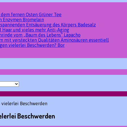
s dem fernen Osten
Grüner Tee
den Enzymen
Bromelain
tspannenden Entsäuerung des Körpers
Badesalz
d Haar und vieles mehr
Anti-Aging
umrinde vom „Baum des Lebens“
Lapacho
um mit versteckten Qualitäten
Aminosäuren essentiell
gen vielerlei Beschwerden?
Bor
n vielerlei Beschwerden
ielerlei Beschwerden