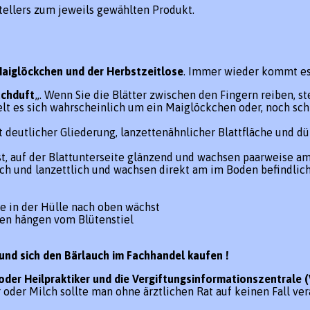
tellers zum jeweils gewählten Produkt.
aiglöckchen und der Herbstzeitlose
. Immer wieder kommt es 
chduft
„. Wenn Sie die Blätter zwischen den Fingern reiben, s
delt es sich wahrscheinlich um ein Maiglöckchen oder, noch s
t deutlicher Gliederung, lanzettenähnlicher Blattfläche und d
t, auf der Blattunterseite glänzend und wachsen paarweise am 
ich und lanzettlich und wachsen direkt am im Boden befindlich
e in der Hülle nach oben wächst
üten hängen vom Blütenstiel
 und sich den Bärlauch im Fachhandel kaufen !
oder Heilpraktiker und die Vergiftungsinformationszentrale (
 oder Milch sollte man ohne ärztlichen Rat auf keinen Fall ve