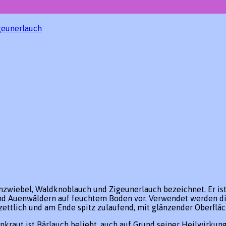
geunerlauch
nzwiebel, Waldknoblauch und Zigeunerlauch bezeichnet. Er ist
nd Auenwäldern auf feuchtem Boden vor. Verwendet werden die 
zettlich und am Ende spitz zulaufend, mit glänzender Oberfläc
kraut ist Bärlauch beliebt, auch auf Grund seiner Heilwirkung