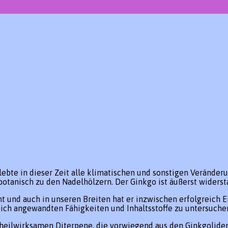
rlebte in dieser Zeit alle klimatischen und sonstigen Verände
botanisch zu den Nadelhölzern. Der Ginkgo ist äußerst widerst
nt und auch in unseren Breiten hat er inzwischen erfolgreich E
greich angewandten Fähigkeiten und Inhaltsstoffe zu untersuch
e heilwirksamen Diterpene, die vorwiegend aus den Ginkgolide