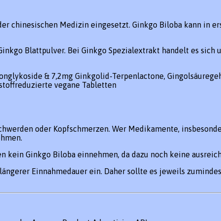
der chinesischen Medizin eingesetzt. Ginkgo Biloba kann in er
kgo Blattpulver. Bei Ginkgo Spezialextrakt handelt es sich 
nglykoside & 7,2mg Ginkgolid-Terpenlactone, Gingolsäuregeha
stoffreduzierte vegane Tabletten
erden oder Kopfschmerzen. Wer Medikamente, insbesonder
ehmen.
en kein Ginkgo Biloba einnehmen, da dazu noch keine ausreic
ch längerer Einnahmedauer ein. Daher sollte es jeweils zumi