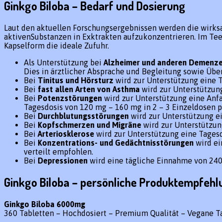
Ginkgo Biloba – Bedarf und Dosierung
Laut den aktuellen Forschungsergebnissen werden die wirksam
aktivenSubstanzen in Exktrakten aufzukonzentrieren. Im Te
Kapselform die ideale Zufuhr.
Als Unterstützung bei
Alzheimer und anderen Demenz
Dies in ärztlicher Absprache und Begleitung sowie Üb
Bei
Tinitus und Hörsturz
wird zur Unterstützung eine T
Bei
fast allen Arten von
Asthma
wird zur Unterstützung
Bei
Potenzstörungen
wird zur Unterstützung eine Anf
Tagesdosis von 120 mg – 160 mg in 2 – 3 Einzeldosen 
Bei
Durchblutungsstörungen
wird zur Unterstützung ei
Bei
Kopfschmerzen und Migräne
wird zur Unterstützun
Bei
Arteriosklerose
wird zur Unterstützung eine Tagesd
Bei
Konzentrations- und Gedächtnisstörungen
wird ei
verteilt empfohlen.
Bei
Depressionen
wird eine tägliche Einnahme von 24
Ginkgo Biloba – persönliche Produktempfehl
Ginkgo Biloba 6000mg
360 Tabletten – Hochdosiert – Premium Qualität – Vegane Ta