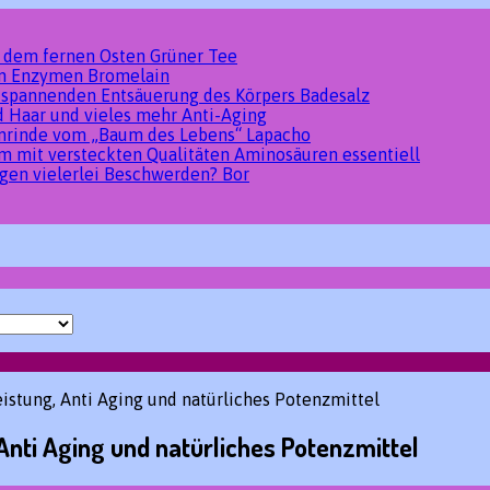
s dem fernen Osten
Grüner Tee
den Enzymen
Bromelain
tspannenden Entsäuerung des Körpers
Badesalz
d Haar und vieles mehr
Anti-Aging
umrinde vom „Baum des Lebens“
Lapacho
um mit versteckten Qualitäten
Aminosäuren essentiell
gen vielerlei Beschwerden?
Bor
istung, Anti Aging und natürliches Potenzmittel
Anti Aging und natürliches Potenzmittel