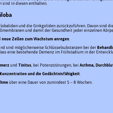
 sind in diesen enthalten.
iloba
ilobaliden und die Ginkgoliden zurückzuführen. Davon sind die
ellmembranen und damit der Gesundheit jeder einzelnen Körpe
d
neue Zellen zum Wachstum anregen
.
nd sind möglicherweise Schlüsselsubstanzen bei der
Behandlu
, dass eine bestehende Demenz im Frühstadium in der Entwick
hmerz
und
Tinitus
, bei Potenzstörungen, bei
Asthma, Durchblu
e Konzentration und die Gedächtnisfähigkeit
.
ahme
über eine Dauer von zumindest 5 – 8 Wochen.