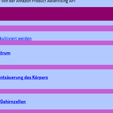
er von der Amazon Product Advertising API
ktrum
Entsäuerung des Körpers
 Gehirnzellen