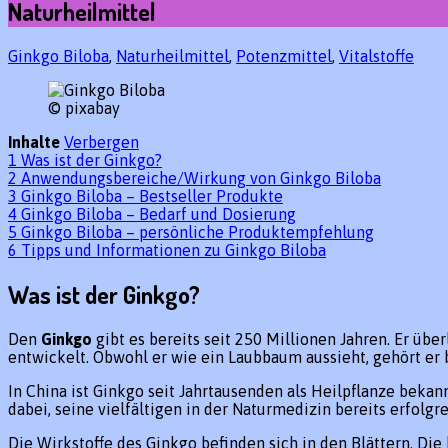
Naturheilmittel
Ginkgo Biloba
,
Naturheilmittel
,
Potenzmittel
,
Vitalstoffe
© pixabay
Inhalte
Verbergen
1
Was ist der Ginkgo?
2
Anwendungsbereiche/Wirkung von Ginkgo Biloba
3
Ginkgo Biloba – Bestseller Produkte
4
Ginkgo Biloba – Bedarf und Dosierung
5
Ginkgo Biloba – persönliche Produktempfehlung
6
Tipps und Informationen zu Ginkgo Biloba
Was ist der Ginkgo?
Den
Ginkgo
gibt es bereits seit 250 Millionen Jahren. Er übe
entwickelt. Obwohl er wie ein Laubbaum aussieht, gehört er 
In China ist Ginkgo seit Jahrtausenden als Heilpflanze bekan
dabei, seine vielfältigen in der Naturmedizin bereits erfol
Die Wirkstoffe des Ginkgo befinden sich in den Blättern. Di