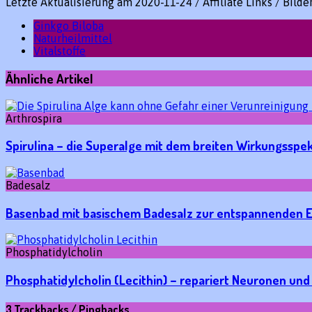
Letzte Aktualisierung am 2020-11-24 / Affiliate Links / Bild
Ginkgo Biloba
Naturheilmittel
Vitalstoffe
Ähnliche Artikel
Arthrospira
Spirulina – die Superalge mit dem breiten Wirkungsspe
Badesalz
Basenbad mit basischem Badesalz zur entspannenden 
Phosphatidylcholin
Phosphatidylcholin (Lecithin) – repariert Neuronen und
3 Trackbacks / Pingbacks