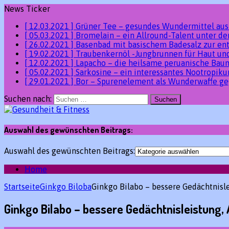
News Ticker
[ 12.03.2021 ]
Grüner Tee – gesundes Wundermittel au
[ 05.03.2021 ]
Bromelain – ein Allround-Talent unter 
[ 26.02.2021 ]
Basenbad mit basischem Badesalz zur en
[ 19.02.2021 ]
Traubenkernöl -Jungbrunnen für Haut un
[ 12.02.2021 ]
Lapacho – die heilsame peruanische Ba
[ 05.02.2021 ]
Sarkosine – ein interessantes Nootropik
[ 29.01.2021 ]
Bor – Spurenelement als Wunderwaffe ge
Suchen nach:
Auswahl des gewünschten Beitrags:
Auswahl des gewünschten Beitrags:
Home
Startseite
Ginkgo Biloba
Ginkgo Bilabo – bessere Gedächtnisle
Ginkgo Bilabo – bessere Gedächtnisleistung, 