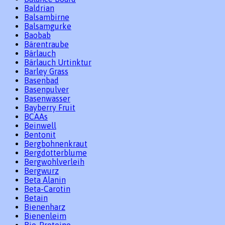
Baldrian
Balsambirne
Balsamgurke
Baobab
Bärentraube
Bärlauch
Bärlauch Urtinktur
Barley Grass
Basenbad
Basenpulver
Basenwasser
Bayberry Fruit
BCAAs
Beinwell
Bentonit
Bergbohnenkraut
Bergdotterblume
Bergwohlverleih
Bergwurz
Beta Alanin
Beta-Carotin
Betain
Bienenharz
Bienenleim