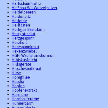
Hartschaumrolle
He Shou Wu Wurzelpulver
Heidelbeeren
Heidenpilz
Heilerde
Heilfasten
Heiliges Basilikum
Herrgottsblut
Herzgespann
Herzheil
Herzspannkraut
Hexenzwiebel
HGH-Wachstumshormon
Hibiskusfrucht
Hilfsgeräte
Hirschwundkraut
Hirse
Honigklee
Hoodia
Hopfen
Hopfenextrakt
Hormone
Hornhautcreme
Hühnerdarm
Hungerblocker