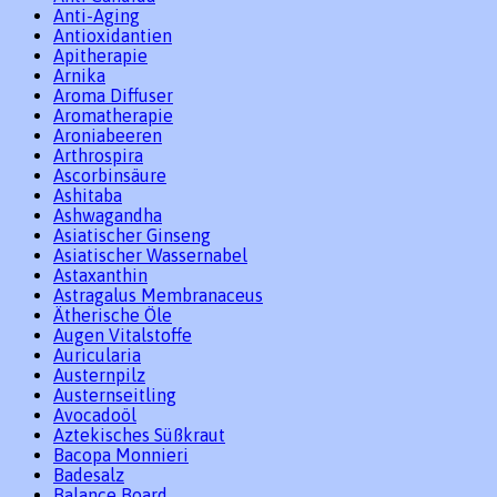
Anti-Aging
Antioxidantien
Apitherapie
Arnika
Aroma Diffuser
Aromatherapie
Aroniabeeren
Arthrospira
Ascorbinsäure
Ashitaba
Ashwagandha
Asiatischer Ginseng
Asiatischer Wassernabel
Astaxanthin
Astragalus Membranaceus
Ätherische Öle
Augen Vitalstoffe
Auricularia
Austernpilz
Austernseitling
Avocadoöl
Aztekisches Süßkraut
Bacopa Monnieri
Badesalz
Balance Board