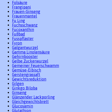
Folsäure
Frangipani
Frauen-Ginseng
Frauenmantel
Fu Ling
Fuchsschwanz
Fucoxanthin
Fußbad
Fusspflaster
Fyron
Galgantwurzel
Gamma Linolensäure
Gehirnbooster
Gelbe Zuckerwurzel
Gemeiner Feuerschwamm
Gemüse-Eibisch
Gerstengrassaft
Gewichtsreduktion
Gilgen
Ginkgo Biloba
Ginseng
Glänzender Lackporling
Gleichgewichtsbrett
Glucosamin
Glutathion