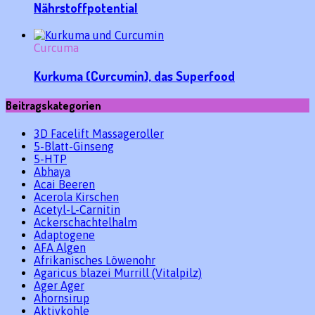
Nährstoffpotential
Curcuma
Kurkuma (Curcumin), das Superfood
Beitragskategorien
3D Facelift Massageroller
5-Blatt-Ginseng
5-HTP
Abhaya
Acai Beeren
Acerola Kirschen
Acetyl-L-Carnitin
Ackerschachtelhalm
Adaptogene
AFA Algen
Afrikanisches Löwenohr
Agaricus blazei Murrill (Vitalpilz)
Ager Ager
Ahornsirup
Aktivkohle