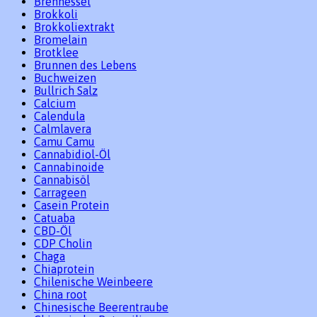
Brennessel
Brokkoli
Brokkoliextrakt
Bromelain
Brotklee
Brunnen des Lebens
Buchweizen
Bullrich Salz
Calcium
Calendula
Calmlavera
Camu Camu
Cannabidiol-Öl
Cannabinoide
Cannabisöl
Carrageen
Casein Protein
Catuaba
CBD-Öl
CDP Cholin
Chaga
Chiaprotein
Chilenische Weinbeere
China root
Chinesische Beerentraube