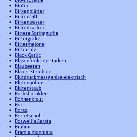
Bio-Proteine
Biotin
Birkenblätter
Birkensaft
Birkenwasser
Birkenzucker
Bittere Springgurke
Bittergurke
Bittermelone
Bittersalz
Black Garlic
Blasenfunktion stärken
Blaubeeren
Blauer Steinklee
Blutdruckmessgeräte elektrisch
Blütenpollen
Blütenstaub
Bockshornklee
Bohnenkraut
Bor
Borax
Borretschöl
Boswellia Serata
Brahmi
Bramia monniera