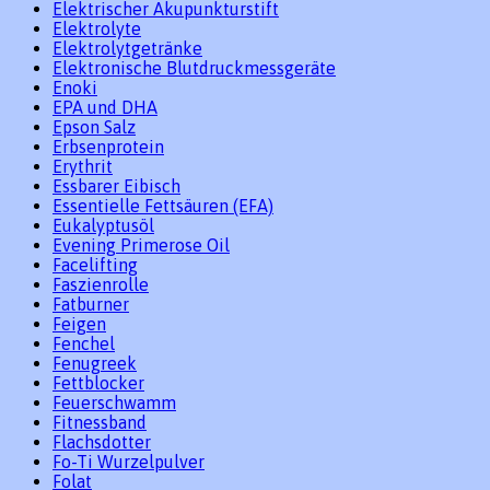
Elektrischer Akupunkturstift
Elektrolyte
Elektrolytgetränke
Elektronische Blutdruckmessgeräte
Enoki
EPA und DHA
Epson Salz
Erbsenprotein
Erythrit
Essbarer Eibisch
Essentielle Fettsäuren (EFA)
Eukalyptusöl
Evening Primerose Oil
Facelifting
Faszienrolle
Fatburner
Feigen
Fenchel
Fenugreek
Fettblocker
Feuerschwamm
Fitnessband
Flachsdotter
Fo-Ti Wurzelpulver
Folat