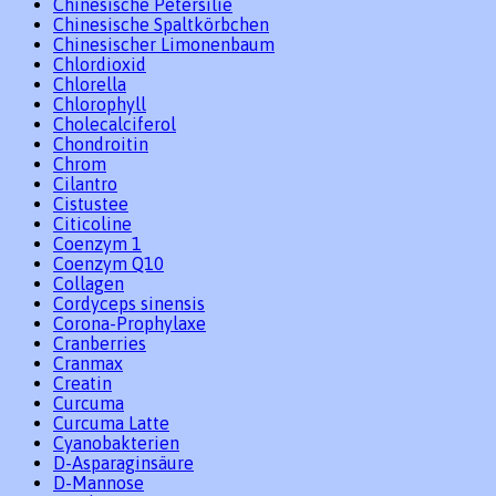
Chinesische Petersilie
Chinesische Spaltkörbchen
Chinesischer Limonenbaum
Chlordioxid
Chlorella
Chlorophyll
Cholecalciferol
Chondroitin
Chrom
Cilantro
Cistustee
Citicoline
Coenzym 1
Coenzym Q10
Collagen
Cordyceps sinensis
Corona-Prophylaxe
Cranberries
Cranmax
Creatin
Curcuma
Curcuma Latte
Cyanobakterien
D-Asparaginsäure
D-Mannose