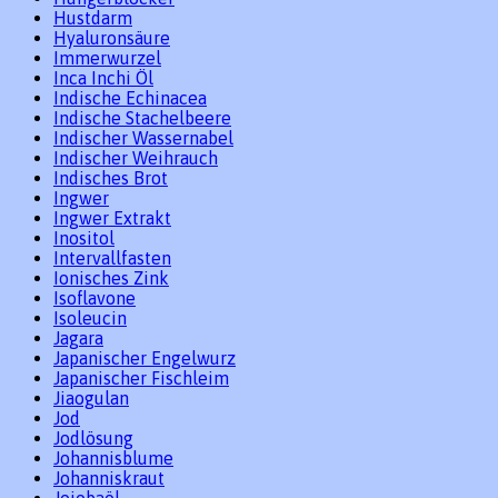
Hustdarm
Hyaluronsäure
Immerwurzel
Inca Inchi Öl
Indische Echinacea
Indische Stachelbeere
Indischer Wassernabel
Indischer Weihrauch
Indisches Brot
Ingwer
Ingwer Extrakt
Inositol
Intervallfasten
Ionisches Zink
Isoflavone
Isoleucin
Jagara
Japanischer Engelwurz
Japanischer Fischleim
Jiaogulan
Jod
Jodlösung
Johannisblume
Johanniskraut