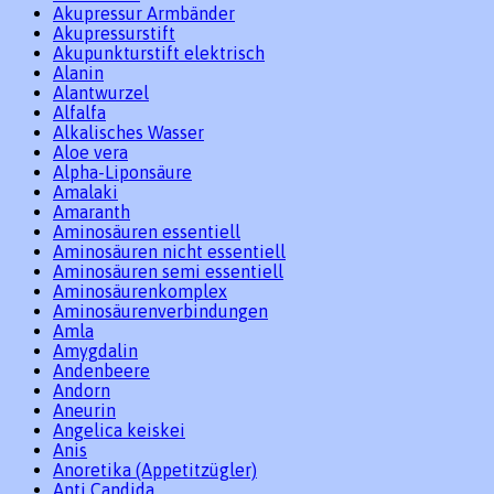
Akupressur Armbänder
Akupressurstift
Akupunkturstift elektrisch
Alanin
Alantwurzel
Alfalfa
Alkalisches Wasser
Aloe vera
Alpha-Liponsäure
Amalaki
Amaranth
Aminosäuren essentiell
Aminosäuren nicht essentiell
Aminosäuren semi essentiell
Aminosäurenkomplex
Aminosäurenverbindungen
Amla
Amygdalin
Andenbeere
Andorn
Aneurin
Angelica keiskei
Anis
Anoretika (Appetitzügler)
Anti Candida