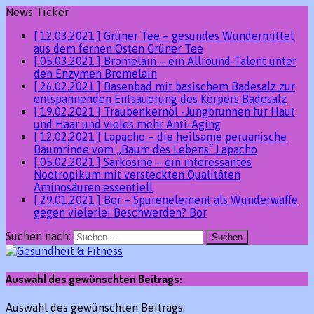
News Ticker
[ 12.03.2021 ]
Grüner Tee – gesundes Wundermittel
aus dem fernen Osten
Grüner Tee
[ 05.03.2021 ]
Bromelain – ein Allround-Talent unter
den Enzymen
Bromelain
[ 26.02.2021 ]
Basenbad mit basischem Badesalz zur
entspannenden Entsäuerung des Körpers
Badesalz
[ 19.02.2021 ]
Traubenkernöl -Jungbrunnen für Haut
und Haar und vieles mehr
Anti-Aging
[ 12.02.2021 ]
Lapacho – die heilsame peruanische
Baumrinde vom „Baum des Lebens“
Lapacho
[ 05.02.2021 ]
Sarkosine – ein interessantes
Nootropikum mit versteckten Qualitäten
Aminosäuren essentiell
[ 29.01.2021 ]
Bor – Spurenelement als Wunderwaffe
gegen vielerlei Beschwerden?
Bor
Suchen nach:
Auswahl des gewünschten Beitrags:
Auswahl des gewünschten Beitrags: