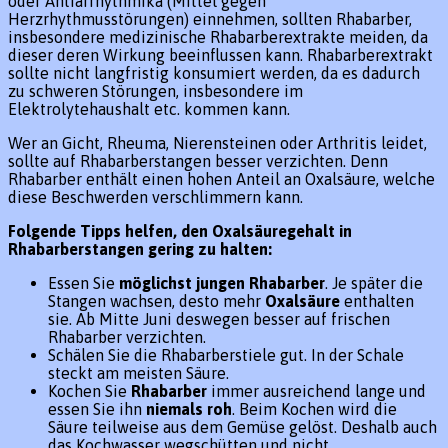
oder Antiarrhythmika (Mittel gegen
Herzrhythmusstörungen) einnehmen, sollten Rhabarber,
insbesondere medizinische Rhabarberextrakte meiden, da
dieser deren Wirkung beeinflussen kann. Rhabarberextrakt
sollte nicht langfristig konsumiert werden, da es dadurch
zu schweren Störungen, insbesondere im
Elektrolytehaushalt etc. kommen kann.
Wer an Gicht, Rheuma, Nierensteinen oder Arthritis leidet,
sollte auf Rhabarberstangen besser verzichten. Denn
Rhabarber enthält einen hohen Anteil an Oxalsäure, welche
diese Beschwerden verschlimmern kann.
Folgende Tipps helfen, den Oxalsäuregehalt in
Rhabarberstangen gering zu halten:
Essen Sie
möglichst jungen Rhabarber
. Je später die
Stangen wachsen, desto mehr
Oxalsäure
enthalten
sie. Ab Mitte Juni deswegen besser auf frischen
Rhabarber verzichten.
Schälen Sie die Rhabarberstiele gut. In der Schale
steckt am meisten Säure.
Kochen Sie
Rhabarber
immer ausreichend lange und
essen Sie ihn
niemals roh
. Beim Kochen wird die
Säure teilweise aus dem Gemüse gelöst. Deshalb auch
das Kochwasser wegschütten und nicht