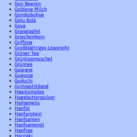
Goji Beeren
Goldene Milch
Gombobohne
Gotu Kola
Goya
Granatapfel
Griechenhorn
Griffona
Großblättriges Löwenohr
Grüner Tee
Grünlippmuschel
Grüntee
Guarana
Guayusa
Guduchi
Gymnastikband
Haarkomplex
Hagebuttenpulver
Hamamelis
Hanföl
Hanfprotein
Hanfsamen
Hanfsamenöl
Hanftee
Haritaki