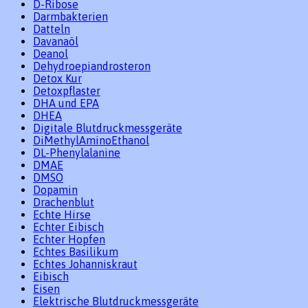
D-Ribose
Darmbakterien
Datteln
Davanaöl
Deanol
Dehydroepiandrosteron
Detox Kur
Detoxpflaster
DHA und EPA
DHEA
Digitale Blutdruckmessgeräte
DiMethylAminoEthanol
DL-Phenylalanine
DMAE
DMSO
Dopamin
Drachenblut
Echte Hirse
Echter Eibisch
Echter Hopfen
Echtes Basilikum
Echtes Johanniskraut
Eibisch
Eisen
Elektrische Blutdruckmessgeräte