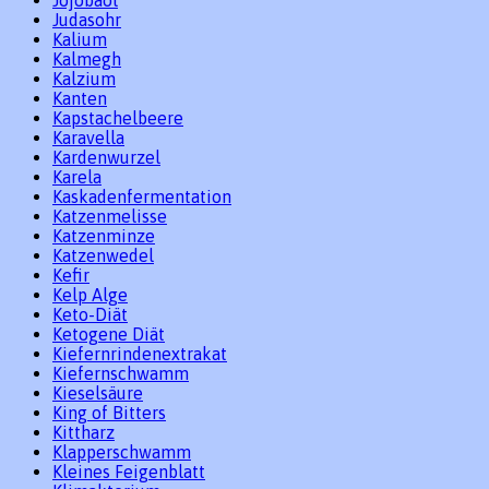
Jojobaöl
Judasohr
Kalium
Kalmegh
Kalzium
Kanten
Kapstachelbeere
Karavella
Kardenwurzel
Karela
Kaskadenfermentation
Katzenmelisse
Katzenminze
Katzenwedel
Kefir
Kelp Alge
Keto-Diät
Ketogene Diät
Kiefernrindenextrakat
Kiefernschwamm
Kieselsäure
King of Bitters
Kittharz
Klapperschwamm
Kleines Feigenblatt