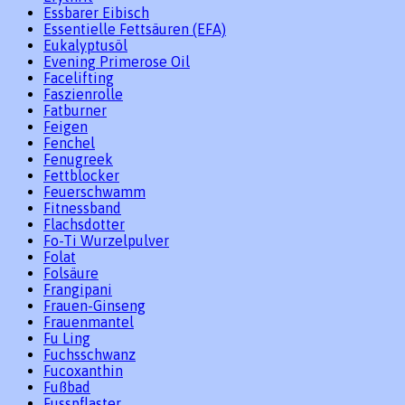
Essbarer Eibisch
Essentielle Fettsäuren (EFA)
Eukalyptusöl
Evening Primerose Oil
Facelifting
Faszienrolle
Fatburner
Feigen
Fenchel
Fenugreek
Fettblocker
Feuerschwamm
Fitnessband
Flachsdotter
Fo-Ti Wurzelpulver
Folat
Folsäure
Frangipani
Frauen-Ginseng
Frauenmantel
Fu Ling
Fuchsschwanz
Fucoxanthin
Fußbad
Fusspflaster