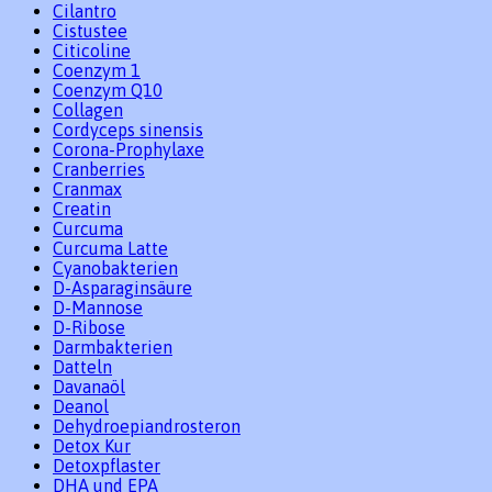
Cilantro
Cistustee
Citicoline
Coenzym 1
Coenzym Q10
Collagen
Cordyceps sinensis
Corona-Prophylaxe
Cranberries
Cranmax
Creatin
Curcuma
Curcuma Latte
Cyanobakterien
D-Asparaginsäure
D-Mannose
D-Ribose
Darmbakterien
Datteln
Davanaöl
Deanol
Dehydroepiandrosteron
Detox Kur
Detoxpflaster
DHA und EPA