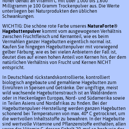
hoher Gehalt an Vitamin C mit über 1.000 bis 1.600
Milligramm je 100 Gramm Trockenpulver aus. Die Werte
unterliegen bei Naturprodukten den üblichen
Schwankungen.
WICHTIG: Die schöne rote Farbe unseres
NaturaForte®
Hagebuttenpulver
kommt vom ausgewogenen Verhältnis
zwischen Fruchtfleisch und Kernanteil, wie es beim
Vermahlen ganzer Hagebutten eigentlich normal ist.
Kaufen Sie hingegen Hagebuttenpulver mit vorwiegend
gelber Färbung, wie es bei vielen Anbietern der Fall ist,
deutet dies auf einen hohen Anteil von Kernen hin, der dem
natürlichen Verhältnis von Frucht und Kernen NICHT
entspricht.
In Deutschland rückstandskontrollierte, kontrolliert
biologisch angebaute und gemahlene Hagebutten zum
Einrühren in Speisen und Getränke. Der ungiftige, meist
wild wachsende Hagebuttenstrauch ist an Waldrändern
oder in Heckenlagen Europas, Nord- und Südamerika sowie
in Teilen Asiens und Nordafrikas zu finden. Bei der
Hagebuttenpulver-Herstellung werden ganzen Hagebutten
schonend bei Temperaturen von max. 40° C getrocknet, um
die wertvollen Inhaltsstoffe zu bewahren. In der Hagebutte
sind wertvolle Vitamine und Pflanzenstoffe enthalten, allen