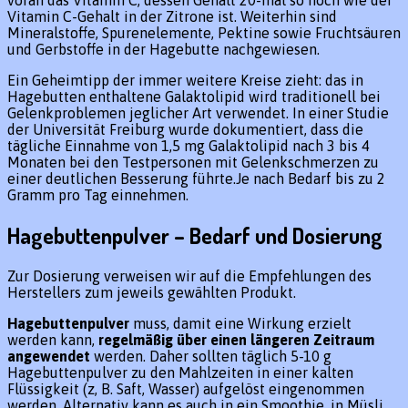
voran das Vitamin C, dessen Gehalt 20-mal so hoch wie der
Vitamin C-Gehalt in der Zitrone ist. Weiterhin sind
Mineralstoffe, Spurenelemente, Pektine sowie Fruchtsäuren
und Gerbstoffe in der Hagebutte nachgewiesen.
Ein Geheimtipp der immer weitere Kreise zieht: das in
Hagebutten enthaltene Galaktolipid wird traditionell bei
Gelenkproblemen jeglicher Art verwendet. In einer Studie
der Universität Freiburg wurde dokumentiert, dass die
tägliche Einnahme von 1,5 mg Galaktolipid nach 3 bis 4
Monaten bei den Testpersonen mit Gelenkschmerzen zu
einer deutlichen Besserung führte.Je nach Bedarf bis zu 2
Gramm pro Tag einnehmen.
Hagebuttenpulver – Bedarf und Dosierung
Zur Dosierung verweisen wir auf die Empfehlungen des
Herstellers zum jeweils gewählten Produkt.
Hagebuttenpulver
muss, damit eine Wirkung erzielt
werden kann,
regelmäßig über einen längeren Zeitraum
angewendet
werden. Daher sollten täglich 5-10 g
Hagebuttenpulver zu den Mahlzeiten in einer kalten
Flüssigkeit (z, B. Saft, Wasser) aufgelöst eingenommen
werden. Alternativ kann es auch in ein Smoothie, in Müsli