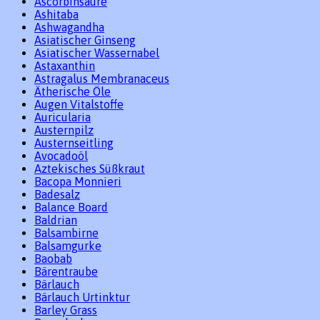
Ascorbinsäure
Ashitaba
Ashwagandha
Asiatischer Ginseng
Asiatischer Wassernabel
Astaxanthin
Astragalus Membranaceus
Ätherische Öle
Augen Vitalstoffe
Auricularia
Austernpilz
Austernseitling
Avocadoöl
Aztekisches Süßkraut
Bacopa Monnieri
Badesalz
Balance Board
Baldrian
Balsambirne
Balsamgurke
Baobab
Bärentraube
Bärlauch
Bärlauch Urtinktur
Barley Grass