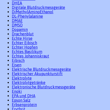
DHEA
Digitale Blutdruckmessgeräte
DiMethylAminoEthanol
DL-Phenylalanine
DMAE
DMSO
Dopamin
Drachenblut
Echte Hirse
Echter Eibisch
Echter Hopfen
Echtes Basilikum
Echtes Johanniskraut
Eibisch
Eisen
Elektrische Blutdruckmessgeräte
Elektrischer Akupunkturstift
Elektrolyte
Elektrolytgetränke
Elektronische Blutdruckmessgeräte
Enoki
EPA und DHA
Epson Salz
Erbsenprotein
Erythrit