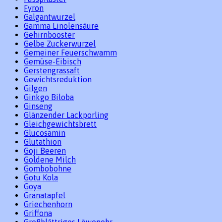
Fyron
Galgantwurzel
Gamma Linolensäure
Gehirnbooster
Gelbe Zuckerwurzel
Gemeiner Feuerschwamm
Gemüse-Eibisch
Gerstengrassaft
Gewichtsreduktion
Gilgen
Ginkgo Biloba
Ginseng
Glänzender Lackporling
Gleichgewichtsbrett
Glucosamin
Glutathion
Goji Beeren
Goldene Milch
Gombobohne
Gotu Kola
Goya
Granatapfel
Griechenhorn
Griffona
Großblättriges Löwenohr