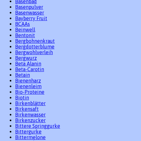
Basenbad
Basenpulver
Basenwasser
Bayberry Fruit
BCAAs
Beinwell
Bentonit
Bergbohnenkraut
Bergdotterblume
Bergwohlverleih
Bergwurz
Beta Alanin
Beta-Carotin
Betain
Bienenharz
Bienenleim
Bio-Proteine
Biotin
Birkenblätter
Birkensaft
Birkenwasser
Birkenzucker
Bittere Springgurke
Bittergurke
Bittermelone