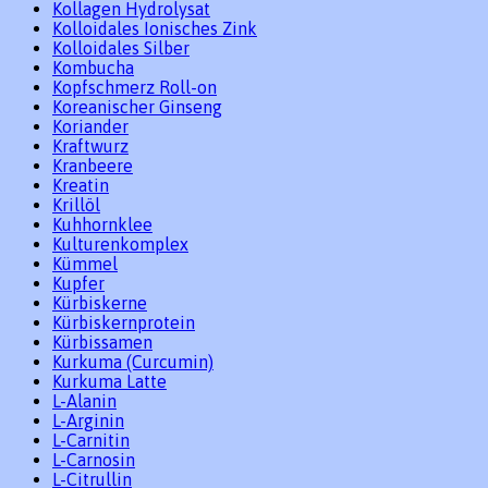
Kollagen Hydrolysat
Kolloidales Ionisches Zink
Kolloidales Silber
Kombucha
Kopfschmerz Roll-on
Koreanischer Ginseng
Koriander
Kraftwurz
Kranbeere
Kreatin
Krillöl
Kuhhornklee
Kulturenkomplex
Kümmel
Kupfer
Kürbiskerne
Kürbiskernprotein
Kürbissamen
Kurkuma (Curcumin)
Kurkuma Latte
L-Alanin
L-Arginin
L-Carnitin
L-Carnosin
L-Citrullin