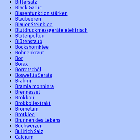
Bittersalz
Black Garlic
Blasenfunktion stärken
Blaubeeren
Blauer Steinklee
Blutdruckmessgeräte elektrisch
Blütenpollen
Blütenstaub
Bockshornklee
Bohnenkraut
Bor
Borax
Borretschöl
Boswellia Serata
Brahmi
Bramia monniera
Brennessel
Brokkoli
Brokkoliextrakt
Bromelain
Brotklee
Brunnen des Lebens
Buchweizen
Bullrich Salz
Calcium