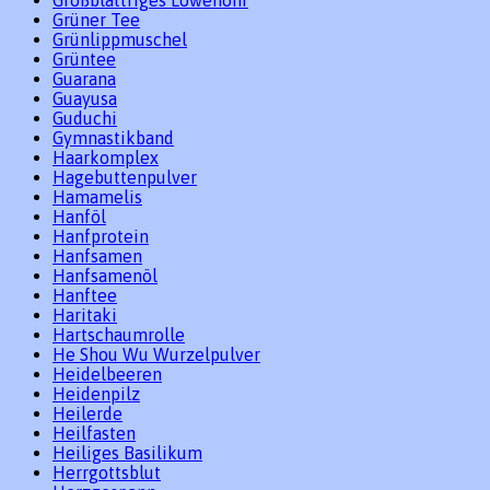
Grüner Tee
Grünlippmuschel
Grüntee
Guarana
Guayusa
Guduchi
Gymnastikband
Haarkomplex
Hagebuttenpulver
Hamamelis
Hanföl
Hanfprotein
Hanfsamen
Hanfsamenöl
Hanftee
Haritaki
Hartschaumrolle
He Shou Wu Wurzelpulver
Heidelbeeren
Heidenpilz
Heilerde
Heilfasten
Heiliges Basilikum
Herrgottsblut