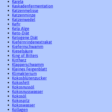
Karela
Kaskadenfermentation
Katzenmelisse
Katzenminze
Katzenwedel
Kefir
Kelp Alge
Keto-Diät
Ketogene Diät
Kiefernrindenextrakat
Kiefernschwamm
Kieselsäure
King of Bitters
Kittharz
Klapperschwamm
Kleines Feigenblatt
Klimakterium
Kokosblütenzucker
Kokosfett
Kokosnussöl
Kokosnusswasser
Kokosöl
Kokospilz
Kokoswasser
Kollagen