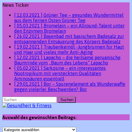
News Ticker
[ 12.03.2021 ]
Grüner Tee – gesundes Wundermittel
aus dem fernen Osten
Grüner Tee
[ 05.03.2021 ]
Bromelain – ein Allround-Talent unter
den Enzymen
Bromelain
[ 26.02.2021 ]
Basenbad mit basischem Badesalz zur
entspannenden Entsäuerung des Körpers
Badesalz
[ 19.02.2021 ]
Traubenkernöl -Jungbrunnen für Haut
und Haar und vieles mehr
Anti-Aging
[ 12.02.2021 ]
Lapacho – die heilsame peruanische
Baumrinde vom „Baum des Lebens“
Lapacho
[ 05.02.2021 ]
Sarkosine – ein interessantes
Nootropikum mit versteckten Qualitäten
Aminosäuren essentiell
[ 29.01.2021 ]
Bor – Spurenelement als Wunderwaffe
gegen vielerlei Beschwerden?
Bor
Suchen
nach:
Auswahl des gewünschten Beitrags:
Auswahl