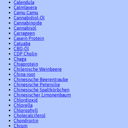
Calendula
Calmlavera
Camu Camu
Cannabidiol-Öl
Cannabinoide
Cannabisöl
Carrageen
Casein Protein
Catuaba
CBD-Öl
CDP Cholin
Chaga
Chiaprotein
Chilenische Weinbeere
China root
Chinesische Beerentraube
Chinesische Petersilie
Chinesische Spaltkörbchen
Chinesischer Limonenbaum
Chlordioxid
Chlorella
Chlorophyll
Cholecalciferol
Chondroitin
Chrom