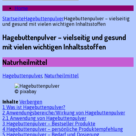
des
gewünschten
Home
Beitrags:
Startseite
Hagebuttenpulver
Hagebuttenpulver – vielseitig
und gesund mit vielen wichtigen Inhaltsstoffen
Hagebuttenpulver – vielseitig und gesund
mit vielen wichtigen Inhaltsstoffen
Naturheilmittel
Hagebuttenpulver
,
Naturheilmittel
© pixabay
Inhalte
Verbergen
1
Was ist Hagebuttenpulver?
2
Anwendungsbereiche/Wirkung von Hagebuttenpulver
2.1
Anwendung von Hagebuttenpulver
3
Hagebuttenpulver – Bestseller Produkte
4
Hagebuttenpulver – persönliche Produktempfehlung
5
Hagebuttenpulver – Bedarf und Dosierung