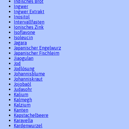
Indisches Brot
Ingwer
Ingwer Extrakt
Inositol
Intervallfasten
Ionisches Zink
Isoflavone
Isoleucin
Jagara
Japanischer Engelwurz
Japanischer Fischleim
Jiaogulan
Jod
Jodlösung
Johannisblume
Johanniskraut
Jojobaöl
Judasohr
Kalium
Kalmegh
Kalzium
Kanten
Kapstachelbeere
Karavella
Kardenwurzel