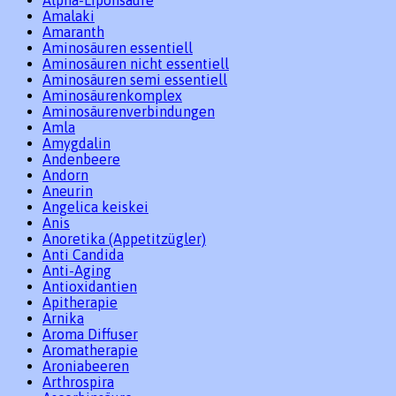
Amalaki
Amaranth
Aminosäuren essentiell
Aminosäuren nicht essentiell
Aminosäuren semi essentiell
Aminosäurenkomplex
Aminosäurenverbindungen
Amla
Amygdalin
Andenbeere
Andorn
Aneurin
Angelica keiskei
Anis
Anoretika (Appetitzügler)
Anti Candida
Anti-Aging
Antioxidantien
Apitherapie
Arnika
Aroma Diffuser
Aromatherapie
Aroniabeeren
Arthrospira