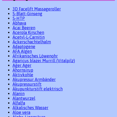
3D Facelift Massageroller
5-Blatt-Ginseng
5-HTP
Abhaya
Acai Beeren
Acerola Kirschen
Acetyl-L-Carnitin
Ackerschachtelhalm
Adaptogene
AFA Algen
Afrikanisches Löwenohr
Agaricus blazei Murrill (Vitalpilz)
Ager Ager
Ahornsirup
Aktivkohle
Akupressur Armbänder
Akupressurstift
Akupunkturstift elektrisch
Alanin
Alantwurzel
Alfalfa
Alkalisches Wasser
Aloe vera
Alpha-Liponsäure