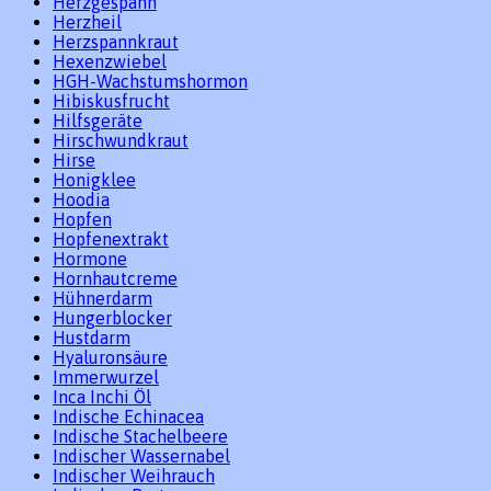
Herzgespann
Herzheil
Herzspannkraut
Hexenzwiebel
HGH-Wachstumshormon
Hibiskusfrucht
Hilfsgeräte
Hirschwundkraut
Hirse
Honigklee
Hoodia
Hopfen
Hopfenextrakt
Hormone
Hornhautcreme
Hühnerdarm
Hungerblocker
Hustdarm
Hyaluronsäure
Immerwurzel
Inca Inchi Öl
Indische Echinacea
Indische Stachelbeere
Indischer Wassernabel
Indischer Weihrauch