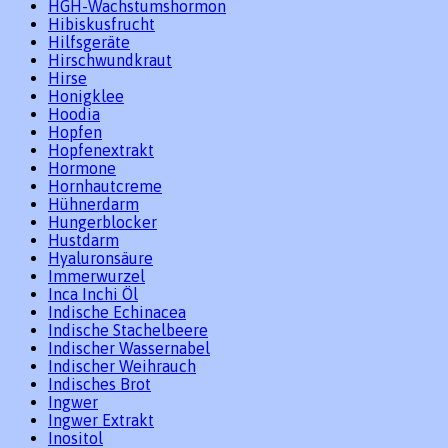
HGH-Wachstumshormon
Hibiskusfrucht
Hilfsgeräte
Hirschwundkraut
Hirse
Honigklee
Hoodia
Hopfen
Hopfenextrakt
Hormone
Hornhautcreme
Hühnerdarm
Hungerblocker
Hustdarm
Hyaluronsäure
Immerwurzel
Inca Inchi Öl
Indische Echinacea
Indische Stachelbeere
Indischer Wassernabel
Indischer Weihrauch
Indisches Brot
Ingwer
Ingwer Extrakt
Inositol