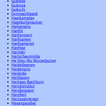
Guarana
Guayusa
Guduchi
Gymnastikband
Haarkomplex
Hagebuttenpulver
Hamamelis
Hanföl
Hanfprotein
Hanfsamen
Hanfsamenöl
Hanftee
Haritaki
Hartschaumrolle
He Shou Wu Wurzelpulver
Heidelbeeren
Heidenpilz
Heilerde
Heilfasten
Heiliges Basilikum
Herrgottsblut
Herzgespann
Herzheil
Herzspannkraut
Hexenzwiebel