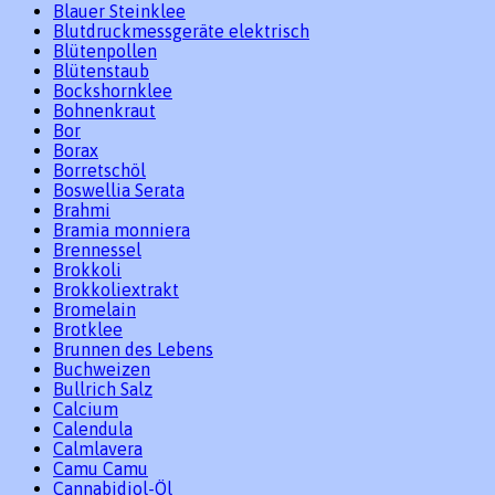
Blauer Steinklee
Blutdruckmessgeräte elektrisch
Blütenpollen
Blütenstaub
Bockshornklee
Bohnenkraut
Bor
Borax
Borretschöl
Boswellia Serata
Brahmi
Bramia monniera
Brennessel
Brokkoli
Brokkoliextrakt
Bromelain
Brotklee
Brunnen des Lebens
Buchweizen
Bullrich Salz
Calcium
Calendula
Calmlavera
Camu Camu
Cannabidiol-Öl