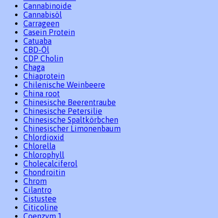
Cannabinoide
Cannabisöl
Carrageen
Casein Protein
Catuaba
CBD-Öl
CDP Cholin
Chaga
Chiaprotein
Chilenische Weinbeere
China root
Chinesische Beerentraube
Chinesische Petersilie
Chinesische Spaltkörbchen
Chinesischer Limonenbaum
Chlordioxid
Chlorella
Chlorophyll
Cholecalciferol
Chondroitin
Chrom
Cilantro
Cistustee
Citicoline
Coenzym 1