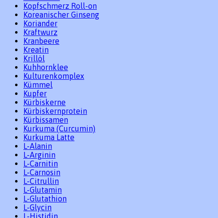
Kopfschmerz Roll-on
Koreanischer Ginseng
Koriander
Kraftwurz
Kranbeere
Kreatin
Krillöl
Kuhhornklee
Kulturenkomplex
Kümmel
Kupfer
Kürbiskerne
Kürbiskernprotein
Kürbissamen
Kurkuma (Curcumin)
Kurkuma Latte
L-Alanin
L-Arginin
L-Carnitin
L-Carnosin
L-Citrullin
L-Glutamin
L-Glutathion
L-Glycin
L-Histidin