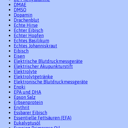
DMAE
DMSO
Dopamin
Drachenblut
Echte Hirse
Echter Eibisch
Echter Hopfen
Echtes Basilikum
Echtes Johanniskraut
Eibisch
Eisen
Elektrische Blutdruckmessgeräte
Elektrischer Akupunkturstift
Elektrolyte
Elektrolytgetränke
Elektronische Blutdruckmessgeräte
Enoki
EPA und DHA
Epson Salz
Erbsenprotein
Erythrit
Essbarer Eibisch
Essentielle Fettsäuren (EFA)
Eukalyptusöl