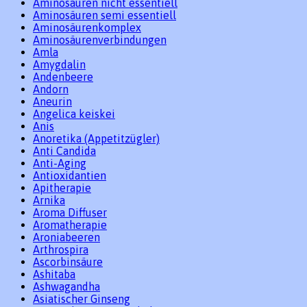
Aminosäuren nicht essentiell
Aminosäuren semi essentiell
Aminosäurenkomplex
Aminosäurenverbindungen
Amla
Amygdalin
Andenbeere
Andorn
Aneurin
Angelica keiskei
Anis
Anoretika (Appetitzügler)
Anti Candida
Anti-Aging
Antioxidantien
Apitherapie
Arnika
Aroma Diffuser
Aromatherapie
Aroniabeeren
Arthrospira
Ascorbinsäure
Ashitaba
Ashwagandha
Asiatischer Ginseng