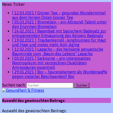
News Ticker
[ 12.03.2021 ]
Grüner Tee – gesundes Wundermittel
aus dem fernen Osten
Grüner Tee
[ 05.03.2021 ]
Bromelain – ein Allround-Talent unter
den Enzymen
Bromelain
[ 26.02.2021 ]
Basenbad mit basischem Badesalz zur
entspannenden Entsäuerung des Körpers
Badesalz
[ 19.02.2021 ]
Traubenkernöl -Jungbrunnen für Haut
und Haar und vieles mehr
Anti-Aging
[ 12.02.2021 ]
Lapacho – die heilsame peruanische
Baumrinde vom „Baum des Lebens“
Lapacho
[ 05.02.2021 ]
Sarkosine – ein interessantes
Nootropikum mit versteckten Qualitäten
Aminosäuren essentiell
[ 29.01.2021 ]
Bor – Spurenelement als Wunderwaffe
gegen vielerlei Beschwerden?
Bor
Suchen nach:
Auswahl des gewünschten Beitrags:
Auswahl des gewünschten Beitrags: