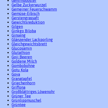
Gehirnbooster
Gelbe Zuckerwurzel
Gemeiner Feuerschwamm
Gemüse-Eibisch
Gerstengrassaft
Gewichtsreduktion
Gilgen
Ginkgo Biloba
Ginseng
Glänzender Lackporling
Gleichgewichtsbrett
Glucosamin
Glutathion
Goji Beeren
Goldene Milch
Gombobohne
Gotu Kola
Goya
Granatapfel
Griechenhorn
Griffona
Großblättriges Löwenohr
Grüner Tee
Grünlippmuschel
Grüntee