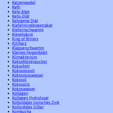
Katzenwedel
Kefir
Kelp Alge
Keto-Diät
Ketogene Diät
Kiefernrindenextrakat
Kiefernschwamm
Kieselsäure
King of Bitters
Kittharz
Klapperschwamm
Kleines Feigenblatt
Klimakterium
Kokosblütenzucker
Kokosfett
Kokosnussöl
Kokosnusswasser
Kokosöl
Kokospilz
Kokoswasser
Kollagen
Kollagen Hydrolysat
Kolloidales Ionisches Zink
Kolloidales Silber
Kombucha