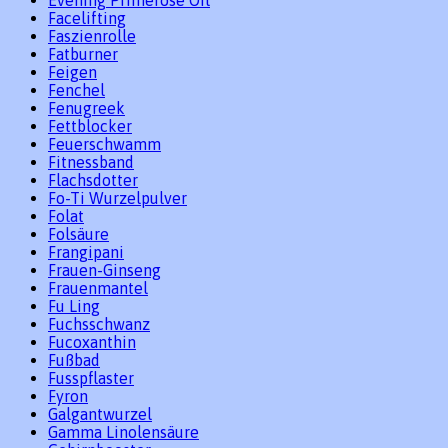
Evening Primerose Oil
Facelifting
Faszienrolle
Fatburner
Feigen
Fenchel
Fenugreek
Fettblocker
Feuerschwamm
Fitnessband
Flachsdotter
Fo-Ti Wurzelpulver
Folat
Folsäure
Frangipani
Frauen-Ginseng
Frauenmantel
Fu Ling
Fuchsschwanz
Fucoxanthin
Fußbad
Fusspflaster
Fyron
Galgantwurzel
Gamma Linolensäure