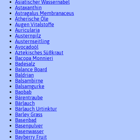
Asiatischer Wassernabel
Astaxanthin
Astragalus Membranaceus
Ätherische Öle
Augen Vitalstoffe
Auricularia
Austernpilz
Austernseitling
Avocadoöl
Aztekisches Süßkraut
Bacopa Monnieri
Badesalz
Balance Board
Baldrian
Balsambirne
Balsamgurke
Baobab
Bärentraube
Bärlauch
Bärlauch Urtinktur
Barley Grass
Basenbad
Basenpulver
Basenwasser
Bayberry Fruit