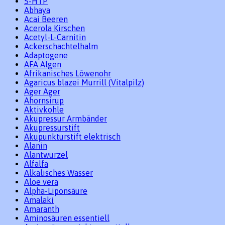
5-HTP
Abhaya
Acai Beeren
Acerola Kirschen
Acetyl-L-Carnitin
Ackerschachtelhalm
Adaptogene
AFA Algen
Afrikanisches Löwenohr
Agaricus blazei Murrill (Vitalpilz)
Ager Ager
Ahornsirup
Aktivkohle
Akupressur Armbänder
Akupressurstift
Akupunkturstift elektrisch
Alanin
Alantwurzel
Alfalfa
Alkalisches Wasser
Aloe vera
Alpha-Liponsäure
Amalaki
Amaranth
Aminosäuren essentiell