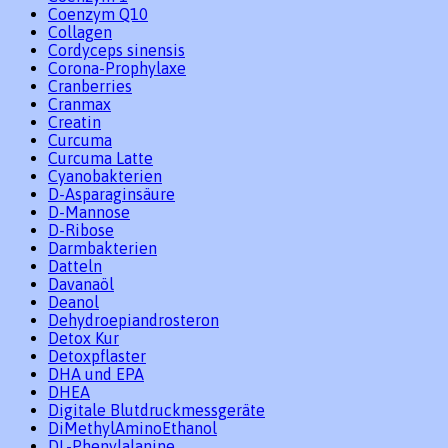
Coenzym Q10
Collagen
Cordyceps sinensis
Corona-Prophylaxe
Cranberries
Cranmax
Creatin
Curcuma
Curcuma Latte
Cyanobakterien
D-Asparaginsäure
D-Mannose
D-Ribose
Darmbakterien
Datteln
Davanaöl
Deanol
Dehydroepiandrosteron
Detox Kur
Detoxpflaster
DHA und EPA
DHEA
Digitale Blutdruckmessgeräte
DiMethylAminoEthanol
DL-Phenylalanine