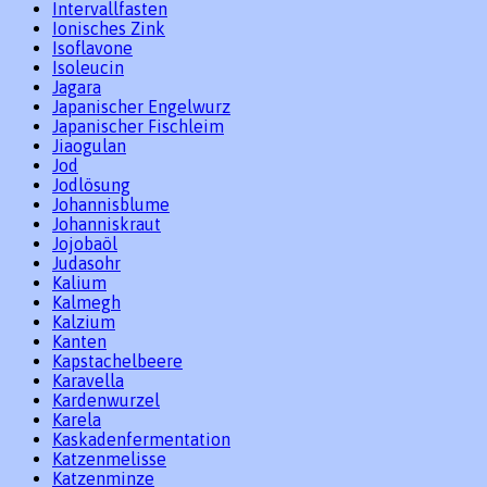
Intervallfasten
Ionisches Zink
Isoflavone
Isoleucin
Jagara
Japanischer Engelwurz
Japanischer Fischleim
Jiaogulan
Jod
Jodlösung
Johannisblume
Johanniskraut
Jojobaöl
Judasohr
Kalium
Kalmegh
Kalzium
Kanten
Kapstachelbeere
Karavella
Kardenwurzel
Karela
Kaskadenfermentation
Katzenmelisse
Katzenminze