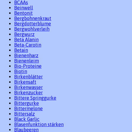
BCAAs
Beinwell
Bentonit
Bergbohnenkraut
Bergdotterblume
Bergwohlverleih
Bergwurz
Beta Alanin
Beta-Carotin
Betain
Bienenharz
Bienenleim
Bio-Proteine
Biotin
Birkenblätter
Birkensaft
Birkenwasser
Birkenzucker
Bittere Springgurke
Bittergurke
Bittermelone
Bittersalz
Black Garlic
Blasenfunktion stärken
Blaubeeren