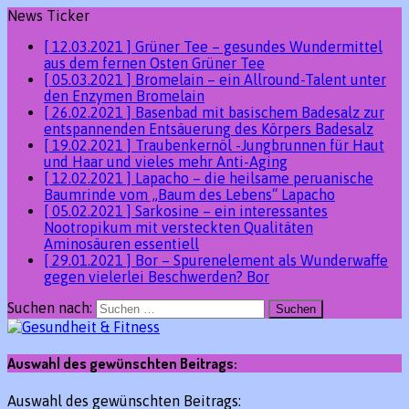
News Ticker
[ 12.03.2021 ]
Grüner Tee – gesundes Wundermittel
aus dem fernen Osten
Grüner Tee
[ 05.03.2021 ]
Bromelain – ein Allround-Talent unter
den Enzymen
Bromelain
[ 26.02.2021 ]
Basenbad mit basischem Badesalz zur
entspannenden Entsäuerung des Körpers
Badesalz
[ 19.02.2021 ]
Traubenkernöl -Jungbrunnen für Haut
und Haar und vieles mehr
Anti-Aging
[ 12.02.2021 ]
Lapacho – die heilsame peruanische
Baumrinde vom „Baum des Lebens“
Lapacho
[ 05.02.2021 ]
Sarkosine – ein interessantes
Nootropikum mit versteckten Qualitäten
Aminosäuren essentiell
[ 29.01.2021 ]
Bor – Spurenelement als Wunderwaffe
gegen vielerlei Beschwerden?
Bor
Suchen nach:
Auswahl des gewünschten Beitrags:
Auswahl des gewünschten Beitrags: