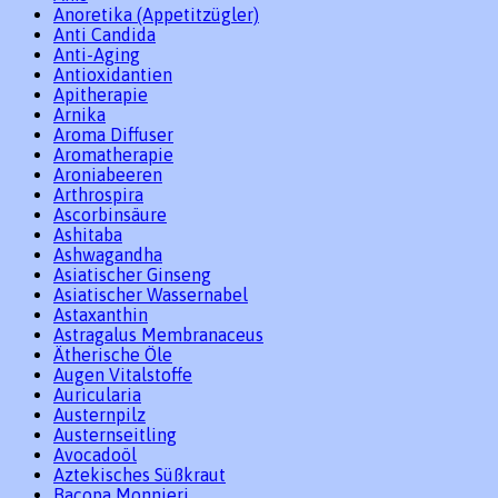
Anoretika (Appetitzügler)
Anti Candida
Anti-Aging
Antioxidantien
Apitherapie
Arnika
Aroma Diffuser
Aromatherapie
Aroniabeeren
Arthrospira
Ascorbinsäure
Ashitaba
Ashwagandha
Asiatischer Ginseng
Asiatischer Wassernabel
Astaxanthin
Astragalus Membranaceus
Ätherische Öle
Augen Vitalstoffe
Auricularia
Austernpilz
Austernseitling
Avocadoöl
Aztekisches Süßkraut
Bacopa Monnieri