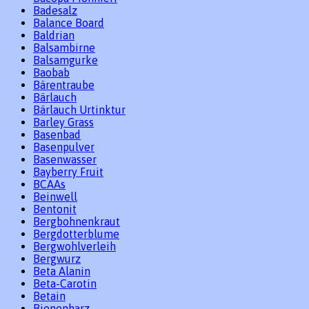
Badesalz
Balance Board
Baldrian
Balsambirne
Balsamgurke
Baobab
Bärentraube
Bärlauch
Bärlauch Urtinktur
Barley Grass
Basenbad
Basenpulver
Basenwasser
Bayberry Fruit
BCAAs
Beinwell
Bentonit
Bergbohnenkraut
Bergdotterblume
Bergwohlverleih
Bergwurz
Beta Alanin
Beta-Carotin
Betain
Bienenharz