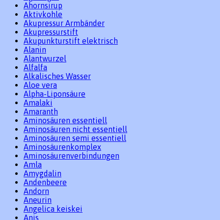
Ahornsirup
Aktivkohle
Akupressur Armbänder
Akupressurstift
Akupunkturstift elektrisch
Alanin
Alantwurzel
Alfalfa
Alkalisches Wasser
Aloe vera
Alpha-Liponsäure
Amalaki
Amaranth
Aminosäuren essentiell
Aminosäuren nicht essentiell
Aminosäuren semi essentiell
Aminosäurenkomplex
Aminosäurenverbindungen
Amla
Amygdalin
Andenbeere
Andorn
Aneurin
Angelica keiskei
Anis