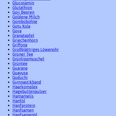
Glucosamin
Glutathion
Goji Beeren
Goldene Milch
Gombobohne
Gotu Kola
Goya
Granatapfel
Griechenhorn
Griffona
Großblättriges Löwenohr
Grüner Tee
Grünlippmuschel
Grüntee
Guarana
Guayusa
Guduchi
Gymnastikband
Haarkomplex
Hagebuttenpulver
Hamamelis
Hanföl
Hanfprotein
Hanfsamen
Hanfsamenöl