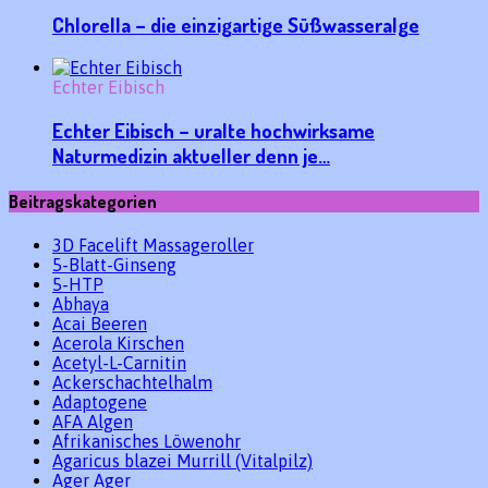
Chlorella – die einzigartige Süßwasseralge
Echter Eibisch
Echter Eibisch – uralte hochwirksame
Naturmedizin aktueller denn je…
Beitragskategorien
3D Facelift Massageroller
5-Blatt-Ginseng
5-HTP
Abhaya
Acai Beeren
Acerola Kirschen
Acetyl-L-Carnitin
Ackerschachtelhalm
Adaptogene
AFA Algen
Afrikanisches Löwenohr
Agaricus blazei Murrill (Vitalpilz)
Ager Ager