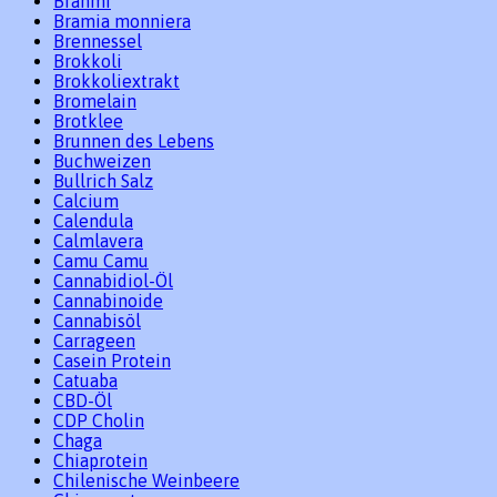
Brahmi
Bramia monniera
Brennessel
Brokkoli
Brokkoliextrakt
Bromelain
Brotklee
Brunnen des Lebens
Buchweizen
Bullrich Salz
Calcium
Calendula
Calmlavera
Camu Camu
Cannabidiol-Öl
Cannabinoide
Cannabisöl
Carrageen
Casein Protein
Catuaba
CBD-Öl
CDP Cholin
Chaga
Chiaprotein
Chilenische Weinbeere