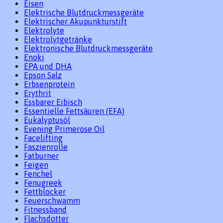
Eisen
Elektrische Blutdruckmessgeräte
Elektrischer Akupunkturstift
Elektrolyte
Elektrolytgetränke
Elektronische Blutdruckmessgeräte
Enoki
EPA und DHA
Epson Salz
Erbsenprotein
Erythrit
Essbarer Eibisch
Essentielle Fettsäuren (EFA)
Eukalyptusöl
Evening Primerose Oil
Facelifting
Faszienrolle
Fatburner
Feigen
Fenchel
Fenugreek
Fettblocker
Feuerschwamm
Fitnessband
Flachsdotter