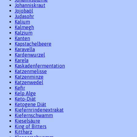
Johanniskraut
Jojobaöl
Judasohr
Kalium
Kalmegh
Kalzium
Kanten
Kapstachelbeere
Karavella
Kardenwurzel
Karela
Kaskadenfermentation
Katzenmelisse
Katzenminze
Katzenwedel
Kefir
Kelp Alge
Keto-Diät
Ketogene Diät
Kiefernrindenextrakat
Kiefernschwamm
Kieselsäure
King of Bitters
Kittharz