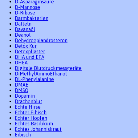
D-Asparaginsäure
D-Mannose
D-Ribose
Darmbakterien
Datteln
Davanaöl
Deanol
Dehydroepiandrosteron
Detox Kur
Detoxpflaster
DHA und EPA
DHEA
Digitale Blutdruckmessgeräte
DiMethylAminoEthanol
DL-Phenylalanine
DMAE
DMSO
Dopamin
Drachenblut
Echte Hirse
Echter Eibisch
Echter Hopfen
Echtes Basilikum
Echtes Johanniskraut
Eibisch