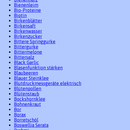
Bienenleim
Bio-Proteine
Biotin
Birkenblätter
Birkensaft
Birkenwasser
Birkenzucker
Bittere Springgurke
Bittergurke
Bittermelone
Bittersalz
Black Garlic
Blasenfunktion stärken
Blaubeeren
Blauer Steinklee
Blutdruckmessgeräte elektrisch
Blütenpollen
Blütenstaub
Bockshornklee
Bohnenkraut
Bor
Borax
Borretschöl
Boswellia Serata