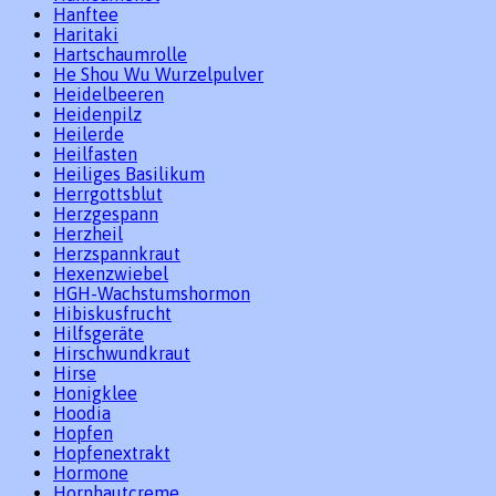
Hanftee
Haritaki
Hartschaumrolle
He Shou Wu Wurzelpulver
Heidelbeeren
Heidenpilz
Heilerde
Heilfasten
Heiliges Basilikum
Herrgottsblut
Herzgespann
Herzheil
Herzspannkraut
Hexenzwiebel
HGH-Wachstumshormon
Hibiskusfrucht
Hilfsgeräte
Hirschwundkraut
Hirse
Honigklee
Hoodia
Hopfen
Hopfenextrakt
Hormone
Hornhautcreme