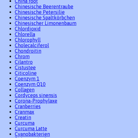
China root
Chinesische Beerentraube
Chinesische Petersilie
Chinesische Spaltkörbchen
Chinesischer Limonenbaum
Chlordioxid
Chlorella
Chlorophyll
Cholecalciferol
Chondroitin
Chrom
Cilantro
Cistustee
Citicoline
Coenzym 1
Coenzym Q10
Collagen
Cordyceps sinensis
Corona-Prophylaxe
Cranberries
Cranmax
Creatin
Curcuma
Curcuma Latte
Cyanobakterien