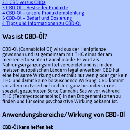
2.1
CBD versus CBDa
3
CBD-Öl – Bestseller Produkte
4
CBD-Öl – unsere Produktempfehlung
5
CBD-Öl – Bedarf und Dosierung
6
Tipps und Informationen zu CBD-Öl
Was ist CBD-Öl?
CBD-Öl (Cannabidiol Öl) wird aus der Hanfpflanze
gewonnen und ist gemeinsam mit THC eines der am
meisten erforschten Cannabinoide. Es wird als
Nahrungsergänzungsmittel verwendet und ist in den
meisten europäischen Ländern legal erwerbbar. CBD hat
eine heilsame Wirkung und enthält nur wenig oder gar kein
THC und damit keine berauschende Wirkung. CBD kommt
vor allem im Faserhanf und dort ganz besonders in der
speziell gezüchteten Sorte Cannabis Sativa vor, während
THC (Tetrahydrocannabinol) in den Drogenhanfsorten zu
finden und für seine psychoaktive Wirkung bekannt ist.
Anwendungsbereiche/Wirkung von CBD-Öl
CBD-Öl kann helfen bei: