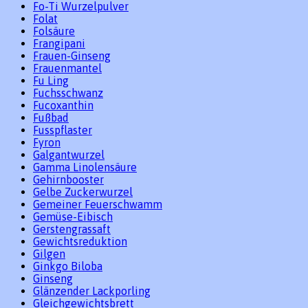
Fo-Ti Wurzelpulver
Folat
Folsäure
Frangipani
Frauen-Ginseng
Frauenmantel
Fu Ling
Fuchsschwanz
Fucoxanthin
Fußbad
Fusspflaster
Fyron
Galgantwurzel
Gamma Linolensäure
Gehirnbooster
Gelbe Zuckerwurzel
Gemeiner Feuerschwamm
Gemüse-Eibisch
Gerstengrassaft
Gewichtsreduktion
Gilgen
Ginkgo Biloba
Ginseng
Glänzender Lackporling
Gleichgewichtsbrett