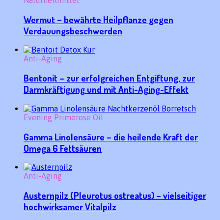
Naturheilmittel
Wermut – bewährte Heilpflanze gegen
Verdauungsbeschwerden
Anti-Aging
Bentonit – zur erfolgreichen Entgiftung, zur
Darmkräftigung und mit Anti-Aging-Effekt
Evening Primerose Oil
Gamma Linolensäure – die heilende Kraft der
Omega 6 Fettsäuren
Anti-Aging
Austernpilz (Pleurotus ostreatus) – vielseitiger
hochwirksamer Vitalpilz