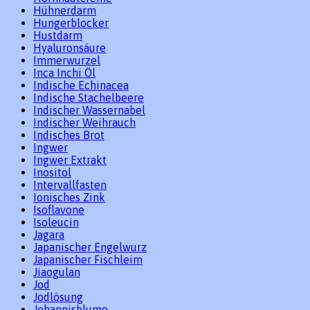
Hühnerdarm
Hungerblocker
Hustdarm
Hyaluronsäure
Immerwurzel
Inca Inchi Öl
Indische Echinacea
Indische Stachelbeere
Indischer Wassernabel
Indischer Weihrauch
Indisches Brot
Ingwer
Ingwer Extrakt
Inositol
Intervallfasten
Ionisches Zink
Isoflavone
Isoleucin
Jagara
Japanischer Engelwurz
Japanischer Fischleim
Jiaogulan
Jod
Jodlösung
Johannisblume