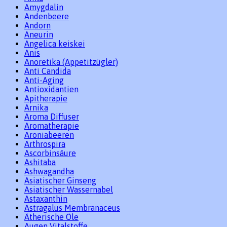
Amygdalin
Andenbeere
Andorn
Aneurin
Angelica keiskei
Anis
Anoretika (Appetitzügler)
Anti Candida
Anti-Aging
Antioxidantien
Apitherapie
Arnika
Aroma Diffuser
Aromatherapie
Aroniabeeren
Arthrospira
Ascorbinsäure
Ashitaba
Ashwagandha
Asiatischer Ginseng
Asiatischer Wassernabel
Astaxanthin
Astragalus Membranaceus
Ätherische Öle
Augen Vitalstoffe