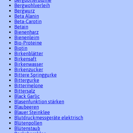
Bergdotterblume
Bergwohlverleih
Bergwurz
Beta Alanin
Beta-Carotin
Betain
Bienenharz
Bienenleim
Bio-Proteine
Biotin
Birkenblätter
Birkensaft
Birkenwasser
Birkenzucker
Bittere Springgurke
Bittergurke
Bittermelone
Bittersalz
Black Garlic
Blasenfunktion stärken
Blaubeeren
Blauer Steinklee
Blutdruckmessgeräte elektrisch
Blütenpollen
Blütenstaub