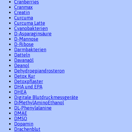
Cranberries
Cranmax
Creatin
Curcuma
Curcuma Latte
Cyanobakterien
D-Asparaginsäure
D-Mannose
D-Ribose
Darmbakterien
Datteln
Davanaöl
Deanol
Dehydroepiandrosteron
Detox Kur
Detoxpflaster
DHA und EPA
DHEA
Digitale Blutdruckmessgeräte
DiMethylAminoEthanol
DL-Phenylalanine
DMAE
DMSO
Dopamin
Drachenblut