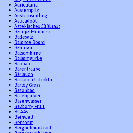
Auricularia
Austernpilz
Austernseitling
Avocadoöl
Aztekisches Süßkraut
Bacopa Monnieri
Badesalz
Balance Board
Baldrian
Balsambirne
Balsamgurke
Baobab
Bärentraube
Bärlauch
Bärlauch Urtinktur
Barley Grass
Basenbad
Basenpulver
Basenwasser
Bayberry Fruit
BCAAs
Beinwell
Bentonit
Bergbohnenkraut