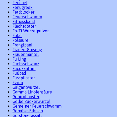
Fenchel
Fenugreek
Fettblocker
Feuerschwamm
Fitnessband
Flachsdotter
Fo-Ti Wurzelpulver
Folat
Folsäure
Frangipani
Frauen-Ginseng
Frauenmantel
Fu Ling
Fuchsschwanz
Fucoxanthin
Fußbad
Fusspflaster
Fyron
Galgantwurzel
Gamma Linolensäure
Gehirnbooster
Gelbe Zuckerwurzel
Gemeiner Feuerschwamm
Gemüse-Eibisch
Gerstengrassaft