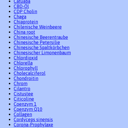
Catuaba
CBD-Öl
CDP Cholin
Chaga
Chiaprotein
Chilenische Weinbeere
China root
Chinesische Beerentraube
Chinesische Petersilie
Chinesische Spaltkörbchen
Chinesischer Limonenbaum
Chlordioxid
Chlorella
Chlorophyll
Cholecalciferol
Chondroitin
Chrom
Cilantro
Cistustee
Citicoline
Coenzym 1
Coenzym Q10
Collagen
Cordyceps sinensis
Corona-Prophylaxe