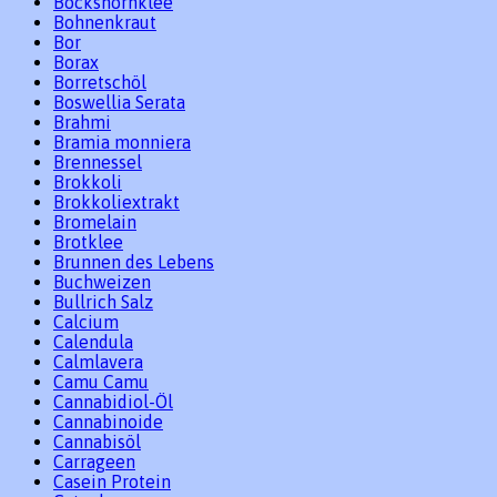
Bockshornklee
Bohnenkraut
Bor
Borax
Borretschöl
Boswellia Serata
Brahmi
Bramia monniera
Brennessel
Brokkoli
Brokkoliextrakt
Bromelain
Brotklee
Brunnen des Lebens
Buchweizen
Bullrich Salz
Calcium
Calendula
Calmlavera
Camu Camu
Cannabidiol-Öl
Cannabinoide
Cannabisöl
Carrageen
Casein Protein