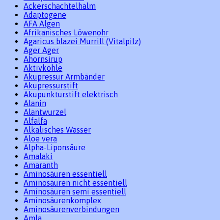
Ackerschachtelhalm
Adaptogene
AFA Algen
Afrikanisches Löwenohr
Agaricus blazei Murrill (Vitalpilz)
Ager Ager
Ahornsirup
Aktivkohle
Akupressur Armbänder
Akupressurstift
Akupunkturstift elektrisch
Alanin
Alantwurzel
Alfalfa
Alkalisches Wasser
Aloe vera
Alpha-Liponsäure
Amalaki
Amaranth
Aminosäuren essentiell
Aminosäuren nicht essentiell
Aminosäuren semi essentiell
Aminosäurenkomplex
Aminosäurenverbindungen
Amla