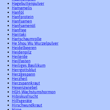
Hagebuttenpulver
Hamamelis
Hanföl
Hanfprotein
Hanfsamen
Hanfsamenöl
Hanftee
Haritaki
Hartschaumrolle
He Shou Wu Wurzelpulver
Heidelbeeren
Heidenpilz
Heilerde
Heilfasten
Heiliges Basilikum
Herrgottsblut
Herzgespann
Herzheil
Herzspannkraut
Hexenzwiebel
HGH-Wachstumshormon
Hibiskusfrucht
Hilfsgeräte
Hirschwundkraut
Hirse