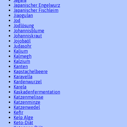
Jagara
Japanischer Engelwurz
Japanischer Fischleim
Jiaogulan
Jod
Jodlösung
Johannisblume
Johanniskraut
Jojobaöl
Judasohr
Kalium
Kalmegh
Kalzium
Kanten
Kapstachelbeere
Karavella
Kardenwurzel
Karela
Kaskadenfermentation
Katzenmelisse
Katzenminze
Katzenwedel
Kefir
Kelp Alge
Keto-Diät