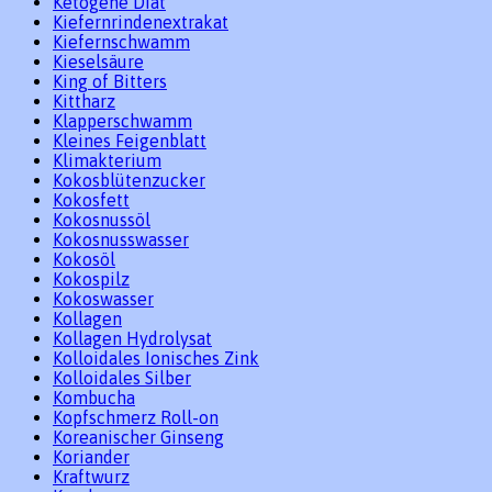
Ketogene Diät
Kiefernrindenextrakat
Kiefernschwamm
Kieselsäure
King of Bitters
Kittharz
Klapperschwamm
Kleines Feigenblatt
Klimakterium
Kokosblütenzucker
Kokosfett
Kokosnussöl
Kokosnusswasser
Kokosöl
Kokospilz
Kokoswasser
Kollagen
Kollagen Hydrolysat
Kolloidales Ionisches Zink
Kolloidales Silber
Kombucha
Kopfschmerz Roll-on
Koreanischer Ginseng
Koriander
Kraftwurz