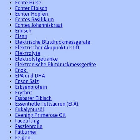
Echte Hirse
Echter Eibisch
Echter Hopfen
Echtes Basilikum
Echtes Johanniskraut
Eibisch
Eisen
Elektrische Blutdruckmessgeräte
Elektrischer Akupunkturstift
Elektrolyte
Elektrolytgetränke
Elektronische Blutdruckmessgeräte
Enoki
EPA und DHA
Epson Salz
Erbsenprotein
Erythrit
Essbarer Eibisch
Essentielle Fettsäuren (EFA)
Eukalyptusöl
Evening Primerose Oil
Facelifting
Faszienrolle
Fatburner
Feigen