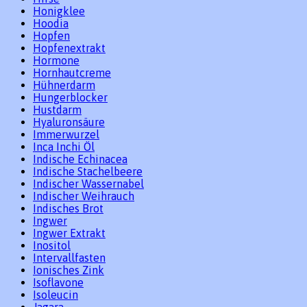
Honigklee
Hoodia
Hopfen
Hopfenextrakt
Hormone
Hornhautcreme
Hühnerdarm
Hungerblocker
Hustdarm
Hyaluronsäure
Immerwurzel
Inca Inchi Öl
Indische Echinacea
Indische Stachelbeere
Indischer Wassernabel
Indischer Weihrauch
Indisches Brot
Ingwer
Ingwer Extrakt
Inositol
Intervallfasten
Ionisches Zink
Isoflavone
Isoleucin