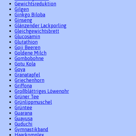
Gewichtsreduktion
Gilgen
Ginkgo Biloba
Ginseng
Glänzender Lackporling
Gleichgewichtsbrett
Glucosamin
Glutathion
Goji Beeren
Goldene Milch
Gombobohne
Gotu Kola
Goya
Granatapfel
Griechenhorn
Griffona
Großblättriges Löwenohr
Grüner Tee
Grünlippmuschel
Grüntee
Guarana
Guayusa
Guduchi
Gymnastikband
Haarkomplex