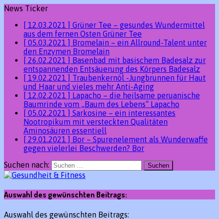
News Ticker
[ 12.03.2021 ]
Grüner Tee – gesundes Wundermittel
aus dem fernen Osten
Grüner Tee
[ 05.03.2021 ]
Bromelain – ein Allround-Talent unter
den Enzymen
Bromelain
[ 26.02.2021 ]
Basenbad mit basischem Badesalz zur
entspannenden Entsäuerung des Körpers
Badesalz
[ 19.02.2021 ]
Traubenkernöl -Jungbrunnen für Haut
und Haar und vieles mehr
Anti-Aging
[ 12.02.2021 ]
Lapacho – die heilsame peruanische
Baumrinde vom „Baum des Lebens“
Lapacho
[ 05.02.2021 ]
Sarkosine – ein interessantes
Nootropikum mit versteckten Qualitäten
Aminosäuren essentiell
[ 29.01.2021 ]
Bor – Spurenelement als Wunderwaffe
gegen vielerlei Beschwerden?
Bor
Suchen nach:
Auswahl des gewünschten Beitrags:
Auswahl des gewünschten Beitrags: