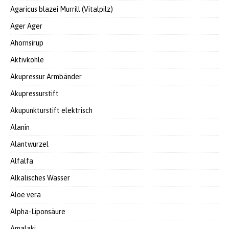
Agaricus blazei Murrill (Vitalpilz)
Ager Ager
Ahornsirup
Aktivkohle
Akupressur Armbänder
Akupressurstift
Akupunkturstift elektrisch
Alanin
Alantwurzel
Alfalfa
Alkalisches Wasser
Aloe vera
Alpha-Liponsäure
Amalaki