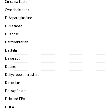
Curcuma Latte
Cyanobakterien
D-Asparaginsäure
D-Mannose
D-Ribose
Darmbakterien
Datteln
Davanaöl
Deanol
Dehydroepiandrosteron
Detox Kur
Detoxpflaster
DHA und EPA
DHEA