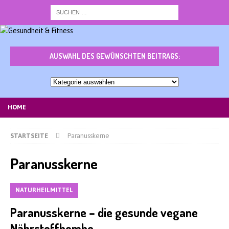
AUSWAHL DES GEWÜNSCHTEN BEITRAGS:
Auswahl
des
gewünschten
HOME
Beitrags:
STARTSEITE
Paranusskerne
Paranusskerne
NATURHEILMITTEL
Paranusskerne – die gesunde vegane
Nährstoffbombe