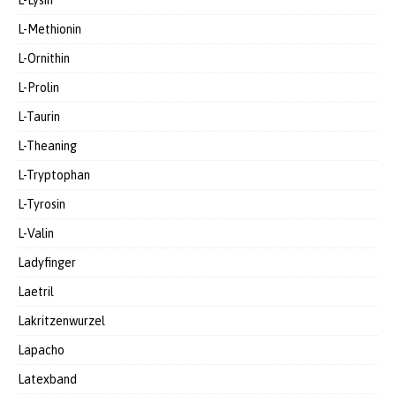
L-Lysin
L-Methionin
L-Ornithin
L-Prolin
L-Taurin
L-Theaning
L-Tryptophan
L-Tyrosin
L-Valin
Ladyfinger
Laetril
Lakritzenwurzel
Lapacho
Latexband