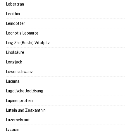
Lebertran
Lecithin
Leindotter
Leonotis Leonuros
Ling Zhi (Reishi) Vitalpilz
Linolsäure
Longjack
Löwenschwanz
Lucuma
Lugol`sche Jodlösung
Lupinenprotein
Lutein und Zeaxanthin
Luzernekraut
Lycopin