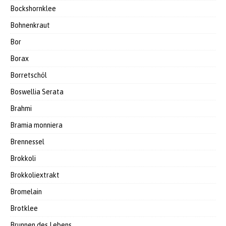
Bockshornklee
Bohnenkraut
Bor
Borax
Borretschöl
Boswellia Serata
Brahmi
Bramia monniera
Brennessel
Brokkoli
Brokkoliextrakt
Bromelain
Brotklee
Brunnen des Lebens