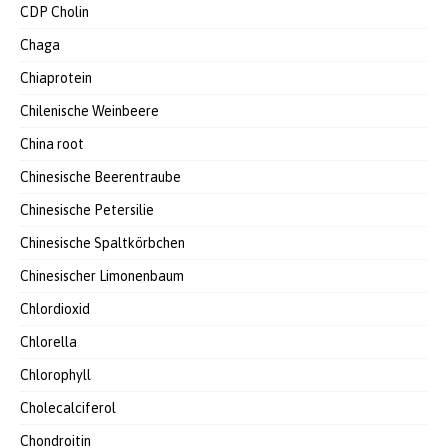
CDP Cholin
Chaga
Chiaprotein
Chilenische Weinbeere
China root
Chinesische Beerentraube
Chinesische Petersilie
Chinesische Spaltkörbchen
Chinesischer Limonenbaum
Chlordioxid
Chlorella
Chlorophyll
Cholecalciferol
Chondroitin