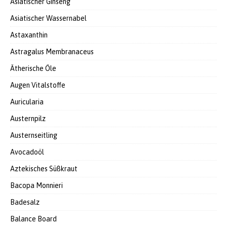
Asiatischer Ginseng
Asiatischer Wassernabel
Astaxanthin
Astragalus Membranaceus
Ätherische Öle
Augen Vitalstoffe
Auricularia
Austernpilz
Austernseitling
Avocadoöl
Aztekisches Süßkraut
Bacopa Monnieri
Badesalz
Balance Board