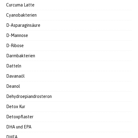
Curcuma Latte
Cyanobakterien
D-Asparaginsäure
D-Mannose
D-Ribose
Darmbakterien
Datteln
Davanaöl
Deanol
Dehydroepiandrosteron
Detox Kur
Detoxpflaster
DHA und EPA
DHEA