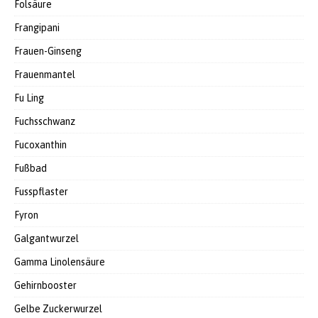
Folsäure
Frangipani
Frauen-Ginseng
Frauenmantel
Fu Ling
Fuchsschwanz
Fucoxanthin
Fußbad
Fusspflaster
Fyron
Galgantwurzel
Gamma Linolensäure
Gehirnbooster
Gelbe Zuckerwurzel