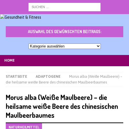
AUSWAHL DES GEWÜNSCHTEN BEITRAGS:
Auswahl
des
gewünschten
HOME
Beitrags:
STARTSEITE
ADAPTOGENE
Morus alba (Weiße Maulbeere) –
die heilsame weiße Beere des chinesischen Maulbeerbaumes
Morus alba (Weiße Maulbeere) – die
heilsame weiße Beere des chinesischen
Maulbeerbaumes
NATURHEILMITTEL