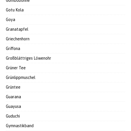
Gombobohne
Gotu Kola
Goya
Granatapfel
Griechenhorn
Griffona
Großblättriges Löwenohr
Grüner Tee
Grünlippmuschel
Grüntee
Guarana
Guayusa
Guduchi
Gymnastikband