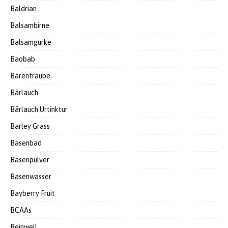
Baldrian
Balsambirne
Balsamgurke
Baobab
Bärentraube
Bärlauch
Bärlauch Urtinktur
Barley Grass
Basenbad
Basenpulver
Basenwasser
Bayberry Fruit
BCAAs
Beinwell