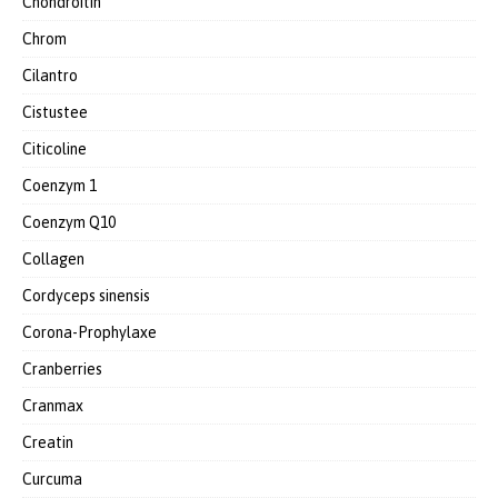
Chondroitin
Chrom
Cilantro
Cistustee
Citicoline
Coenzym 1
Coenzym Q10
Collagen
Cordyceps sinensis
Corona-Prophylaxe
Cranberries
Cranmax
Creatin
Curcuma