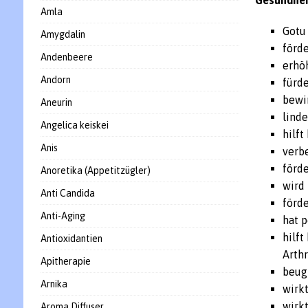
Gesundhei
Amla
Gotu
Amygdalin
förde
Andenbeere
erhö
Andorn
fürd
bewi
Aneurin
lind
Angelica keiskei
hilft
Anis
verb
förd
Anoretika (Appetitzügler)
wird
Anti Candida
förde
Anti-Aging
hat 
hilf
Antioxidantien
Arthr
Apitherapie
beug
Arnika
wirk
wirk
Aroma Diffuser