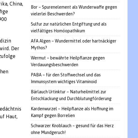
ika, China,
Bor – Spurenelement als Wunderwaffe gegen
fige
vielerlei Beschwerden?
900
Sulfur zur natürlichen Entgiftung und als
vielfältiges Homöopathikum
edizin
AFA Algen – Wundermittel oder hartnäckiger
Mythos?
wird. Der
zufolge
Wermut – bewährte Heilpflanze gegen
n
Verdauungsbeschwerden
chen
PABA – für den Stoffwechsel und das
Immunsystem wichtiges Vitaminoid
Bärlauch Urtinktur – Naturheilmittel zur
Entschlackung und Durchblutungförderung
Gedächtnis
Kardenwurzel – Heilpflanze als Hoffnung im
Kampf gegen Borrelien
uf Haut,
Schwarzer Knoblauch – gesund für das Herz
ohne Mundgeruch!