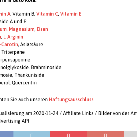
ffe in Guto Kola:
min A
, Vitamin B,
Vitamin C
,
Vitamin E
side A und B
ium
,
Magnesium
,
Eisen
n
,
L-Arginin
-Carotin
, Asiatsäure
e Triterpene
erpensaponine
onolglykoside, Brahminoside
mosie, Thankuniside
erol, Quercentin
hten Sie auch unseren
Haftungsausschluss
ualisierung am 2020-11-24 / Affiliate Links / Bilder von der 
vertising API