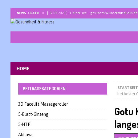
NEWS TICKER
[ 12.03.2021 ]
Grüner Tee – gesundes Wundermittel aus de
[ 05.03.2021 ]
Bromelain – ein Allround-Talent unter den 
[ 26.02.2021 ]
Basenbad mit basischem Badesalz zur ents
[ 19.02.2021 ]
Traubenkernöl -Jungbrunnen für Haut und H
[ 12.02.2021 ]
Lapacho – die heilsame peruanische Baum
[ 05.02.2021 ]
Sarkosine – ein interessantes Nootropikum 
HOME
[ 29.01.2021 ]
Bor – Spurenelement als Wunderwaffe gegen
STARTSEIT
BEITRAGSKATEGORIEN
bei bester 
3D Facelift Massageroller
Gotu 
5-Blatt-Ginseng
lange
5-HTP
Abhaya