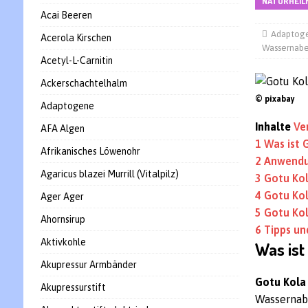
NATURHEIL
Acai Beeren
Adaptog
Acerola Kirschen
Wassernabe
Acetyl-L-Carnitin
Ackerschachtelhalm
© pixabay
Adaptogene
Inhalte
Ve
AFA Algen
1
Was ist 
Afrikanisches Löwenohr
2
Anwendu
Agaricus blazei Murrill (Vitalpilz)
3
Gotu Kol
4
Gotu Ko
Ager Ager
5
Gotu Kol
Ahornsirup
6
Tipps un
Aktivkohle
Was ist
Akupressur Armbänder
Gotu Kol
Akupressurstift
Wassernabe