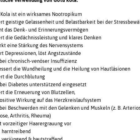
tliche Verwendung von Gotu Kola:
 Kola ist ein wirksames Nootropikum
rt geistige Gelassenheit und Belastbarkeit bei der Stressbewä
ht das Denk- und Erinnerungsvermögen
ert die Gedächnissleistung und klares Denken
rkt eine Stärkung des Nervensystems
ert Depressionen, löst Angstzustände
 bei chronisch-venöser Insuffizienz
essert die Wundheilung und die Heilung von Hautläsionen
ert die Durchblutung
 bei Diabetes unterstützend eingesetzt
rt die Erneuerung von Blutzellen,
positive Wirkung auf das Herzkreislaufsystem
t bei Beschwerden mit den Gelenken und Muskeln (z. B. Arterio
ose, Arthritis, Rheuma)
t vorzeitiger Haarergrauung vor
t harntreibend
t verjüngend & hautstraffend