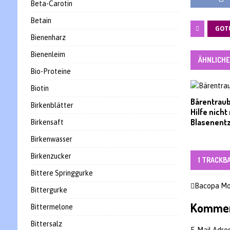
Beta-Carotin
Betain
GOT
Bienenharz
Bienenleim
ÄHNLICHE
Bio-Proteine
Biotin
Bärentraub
Birkenblätter
Hilfe nicht
Blasenent
Birkensaft
Birkenwasser
Birkenzucker
1 TRACKB
Bittere Springgurke
Bacopa Monn
Bittergurke
Kommen
Bittermelone
Bittersalz