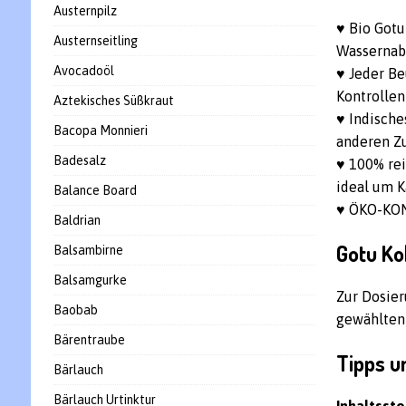
Austernpilz
♥ Bio Gotu
Austernseitling
Wassernab
Avocadoöl
♥ Jeder Be
Kontrollen
Aztekisches Süßkraut
♥ Indische
Bacopa Monnieri
anderen Z
Badesalz
♥ 100% rei
ideal um K
Balance Board
♥ ÖKO-KON
Baldrian
Gotu Ko
Balsambirne
Balsamgurke
Zur Dosier
Baobab
gewählten
Bärentraube
Tipps u
Bärlauch
Bärlauch Urtinktur