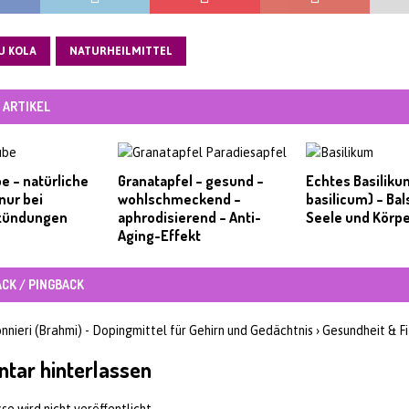
U KOLA
NATURHEILMITTEL
 ARTIKEL
e – natürliche
Granatapfel – gesund –
Echtes Basilik
 nur bei
wohlschmeckend –
basilicum) – Ba
zündungen
aphrodisierend – Anti-
Seele und Körp
Aging-Effekt
ACK / PINGBACK
ieri (Brahmi) - Dopingmittel für Gehirn und Gedächtnis › Gesundheit & F
tar hinterlassen