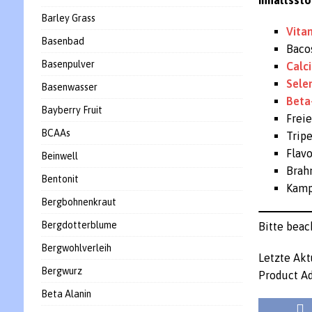
Inhaltssto
Barley Grass
Vita
Basenbad
Baco
Basenpulver
Calc
Sele
Basenwasser
Beta
Bayberry Fruit
Frei
BCAAs
Trip
Flav
Beinwell
Brah
Bentonit
Kamp
Bergbohnenkraut
Bergdotterblume
Bitte beac
Bergwohlverleih
Letzte Akt
Bergwurz
Product Ad
Beta Alanin