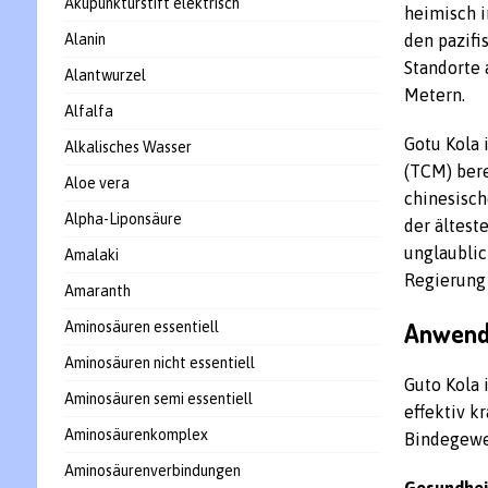
Akupunkturstift elektrisch
heimisch i
Alanin
den pazifi
Standorte 
Alantwurzel
Metern.
Alfalfa
Gotu Kola 
Alkalisches Wasser
(TCM) bere
Aloe vera
chinesisch
Alpha-Liponsäure
der ältest
unglaublic
Amalaki
Regierung 
Amaranth
Anwend
Aminosäuren essentiell
Aminosäuren nicht essentiell
Guto Kola 
Aminosäuren semi essentiell
effektiv k
Aminosäurenkomplex
Bindegewe
Aminosäurenverbindungen