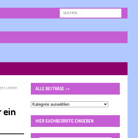
nges Leben
ALLE BEITRÄGE ->
Alle
 ein
Beiträge
-
HIER SUCHBEGRIFFE EINGEBEN
>