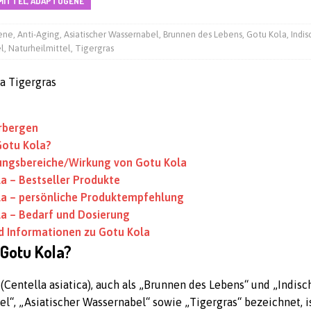
MITTEL, ADAPTOGENE
ene
,
Anti-Aging
,
Asiatischer Wassernabel
,
Brunnen des Lebens
,
Gotu Kola
,
Indis
l
,
Naturheilmittel
,
Tigergras
rbergen
Gotu Kola?
ngsbereiche/Wirkung von Gotu Kola
a – Bestseller Produkte
la – persönliche Produktempfehlung
a – Bedarf und Dosierung
d Informationen zu Gotu Kola
 Gotu Kola?
a
(Centella asiatica), auch als „Brunnen des Lebens“ und „Indisc
l“, „Asiatischer Wassernabel“ sowie „Tigergras“ bezeichnet, i