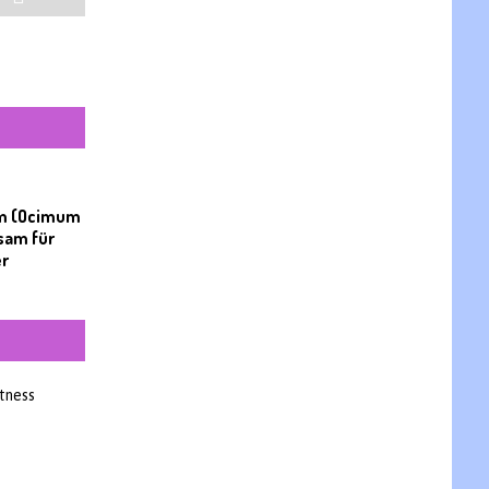
um (Ocimum
lsam für
er
itness