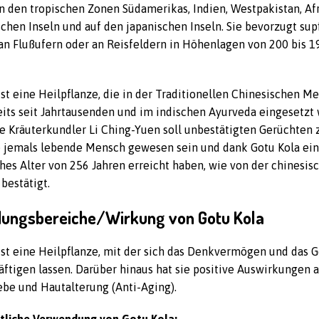
n den tropischen Zonen Südamerikas, Indien, Westpakistan, Afr
schen Inseln und auf den japanischen Inseln. Sie bevorzugt sup
an Flußufern oder an Reisfeldern in Höhenlagen von 200 bis 1
ist eine Heilpflanze, die in der Traditionellen Chinesischen M
its seit Jahrtausenden und im indischen Ayurveda eingesetzt 
e Kräuterkundler Li Ching-Yuen soll unbestätigten Gerüchten 
e jemals lebende Mensch gewesen sein und dank Gotu Kola ei
hes Alter von 256 Jahren erreicht haben, wie von der chinesis
bestätigt.
ungsbereiche/Wirkung von Gotu Kola
ist eine Heilpflanze, mit der sich das Denkvermögen und das 
räftigen lassen. Darüber hinaus hat sie positive Auswirkungen a
be und Hautalterung (Anti-Aging).