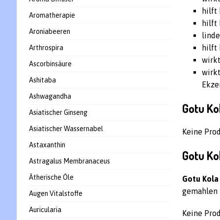
hilf
Aromatherapie
hilft
Aroniabeeren
lind
hilf
Arthrospira
wirkt
Ascorbinsäure
wirkt
Ashitaba
Ekzem
Ashwagandha
Gotu Ko
Asiatischer Ginseng
Asiatischer Wassernabel
Keine Pro
Astaxanthin
Gotu Ko
Astragalus Membranaceus
Ätherische Öle
Gotu Kola
gemahlen 
Augen Vitalstoffe
Auricularia
Keine Pro