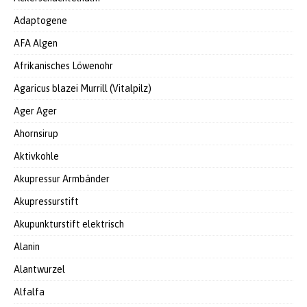
Adaptogene
AFA Algen
Afrikanisches Löwenohr
Agaricus blazei Murrill (Vitalpilz)
Ager Ager
Ahornsirup
Aktivkohle
Akupressur Armbänder
Akupressurstift
Akupunkturstift elektrisch
Alanin
Alantwurzel
Alfalfa