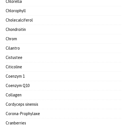
Chlorella
Chlorophyll
Cholecalciferol
Chondroitin
Chrom
Cilantro
Cistustee
Citicoline
Coenzym 1
Coenzym Q10
Collagen
Cordyceps sinensis
Corona-Prophylaxe
Cranberries