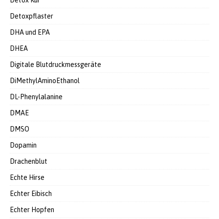
Detox Kur
Detoxpflaster
DHA und EPA
DHEA
Digitale Blutdruckmessgeräte
DiMethylAminoEthanol
DL-Phenylalanine
DMAE
DMSO
Dopamin
Drachenblut
Echte Hirse
Echter Eibisch
Echter Hopfen