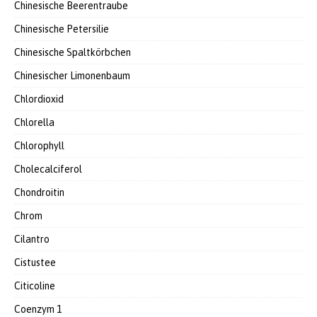
Chinesische Beerentraube
Chinesische Petersilie
Chinesische Spaltkörbchen
Chinesischer Limonenbaum
Chlordioxid
Chlorella
Chlorophyll
Cholecalciferol
Chondroitin
Chrom
Cilantro
Cistustee
Citicoline
Coenzym 1