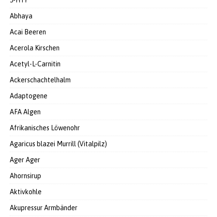
5-HTP
Abhaya
Acai Beeren
Acerola Kirschen
Acetyl-L-Carnitin
Ackerschachtelhalm
Adaptogene
AFA Algen
Afrikanisches Löwenohr
Agaricus blazei Murrill (Vitalpilz)
Ager Ager
Ahornsirup
Aktivkohle
Akupressur Armbänder