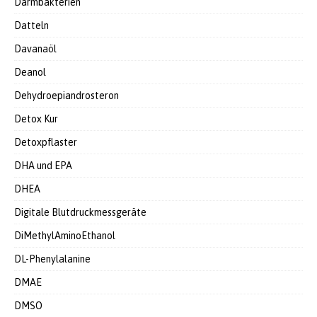
Darmbakterien
Datteln
Davanaöl
Deanol
Dehydroepiandrosteron
Detox Kur
Detoxpflaster
DHA und EPA
DHEA
Digitale Blutdruckmessgeräte
DiMethylAminoEthanol
DL-Phenylalanine
DMAE
DMSO